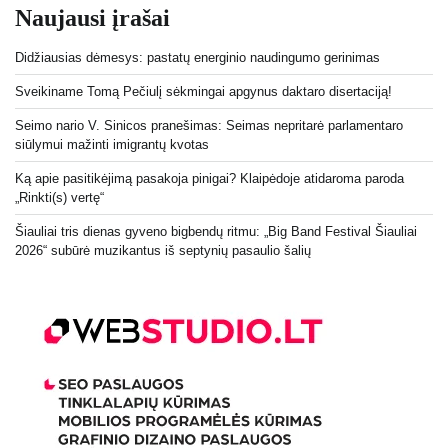
Naujausi įrašai
Didžiausias dėmesys: pastatų energinio naudingumo gerinimas
Sveikiname Tomą Pečiulį sėkmingai apgynus daktaro disertaciją!
Seimo nario V. Sinicos pranešimas: Seimas nepritarė parlamentaro
siūlymui mažinti imigrantų kvotas
Ką apie pasitikėjimą pasakoja pinigai? Klaipėdoje atidaroma paroda
„Rinkti(s) vertę“
Šiauliai tris dienas gyveno bigbendų ritmu: „Big Band Festival Šiauliai
2026“ subūrė muzikantus iš septynių pasaulio šalių