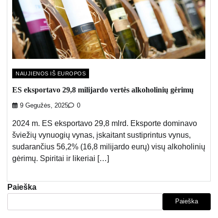
NAUJIENOS IŠ EUROPOS
ES eksportavo 29,8 milijardo vertės alkoholinių gėrimų
9 Gegužės, 2025
0
2024 m. ES eksportavo 29,8 mlrd. Eksporte dominavo
šviežių vynuogių vynas, įskaitant sustiprintus vynus,
sudarančius 56,2% (16,8 milijardo eurų) visų alkoholinių
gėrimų. Spiritai ir likeriai […]
Paieška
Paieška