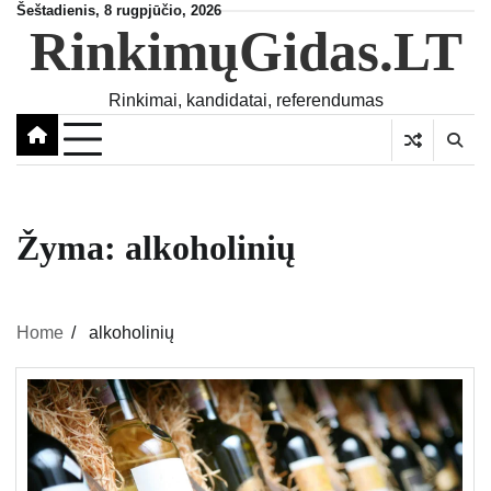
Skip
Šeštadienis, 8 rugpjūčio, 2026
RinkimųGidas.LT
to
content
Rinkimai, kandidatai, referendumas
Žyma:
alkoholinių
Home
alkoholinių