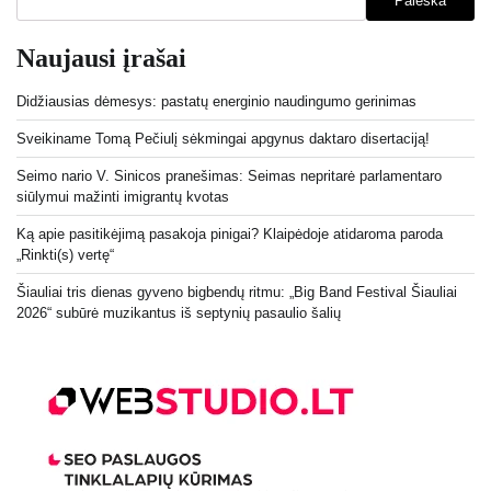
Paieška
Naujausi įrašai
Didžiausias dėmesys: pastatų energinio naudingumo gerinimas
Sveikiname Tomą Pečiulį sėkmingai apgynus daktaro disertaciją!
Seimo nario V. Sinicos pranešimas: Seimas nepritarė parlamentaro
siūlymui mažinti imigrantų kvotas
Ką apie pasitikėjimą pasakoja pinigai? Klaipėdoje atidaroma paroda
„Rinkti(s) vertę“
Šiauliai tris dienas gyveno bigbendų ritmu: „Big Band Festival Šiauliai
2026“ subūrė muzikantus iš septynių pasaulio šalių