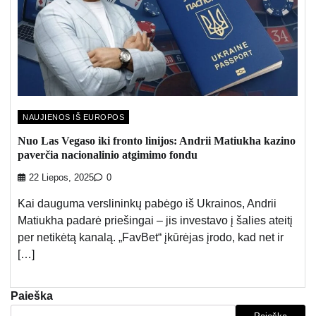
NAUJIENOS IŠ EUROPOS
Nuo Las Vegaso iki fronto linijos: Andrii Matiukha kazino
paverčia nacionalinio atgimimo fondu
22 Liepos, 2025
0
Kai dauguma verslininkų pabėgo iš Ukrainos, Andrii
Matiukha padarė priešingai – jis investavo į šalies ateitį
per netikėtą kanalą. „FavBet“ įkūrėjas įrodo, kad net ir
[…]
Paieška