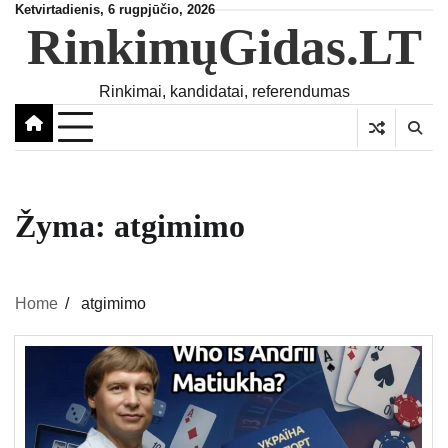
Skip
Ketvirtadienis, 6 rugpjūčio, 2026
RinkimųGidas.LT
to
content
Rinkimai, kandidatai, referendumas
Žyma:
atgimimo
Home
atgimimo