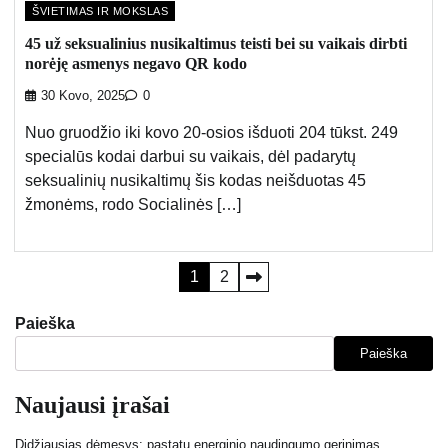
ŠVIETIMAS IR MOKSLAS
45 už seksualinius nusikaltimus teisti bei su vaikais dirbti
norėję asmenys negavo QR kodo
30 Kovo, 2025
0
Nuo gruodžio iki kovo 20-osios išduoti 204 tūkst. 249
specialūs kodai darbui su vaikais, dėl padarytų
seksualinių nusikaltimų šis kodas neišduotas 45
žmonėms, rodo Socialinės […]
Įrašų
1
2
puslapiavimas
Paieška
Paieška
Naujausi įrašai
Didžiausias dėmesys: pastatų energinio naudingumo gerinimas