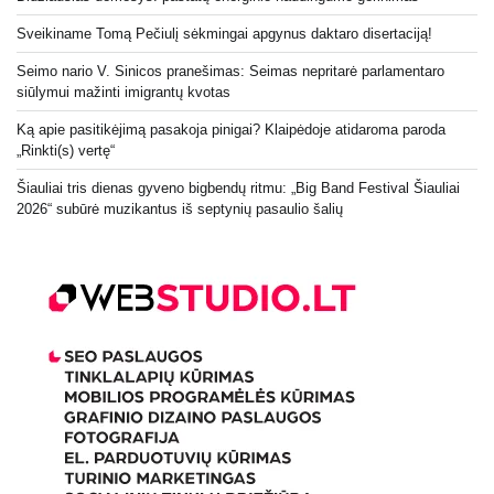
Sveikiname Tomą Pečiulį sėkmingai apgynus daktaro disertaciją!
Seimo nario V. Sinicos pranešimas: Seimas nepritarė parlamentaro
siūlymui mažinti imigrantų kvotas
Ką apie pasitikėjimą pasakoja pinigai? Klaipėdoje atidaroma paroda
„Rinkti(s) vertę“
Šiauliai tris dienas gyveno bigbendų ritmu: „Big Band Festival Šiauliai
2026“ subūrė muzikantus iš septynių pasaulio šalių