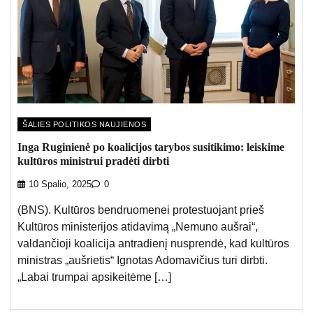
ŠALIES POLITIKOS NAUJIENOS
Inga Ruginienė po koalicijos tarybos susitikimo: leiskime
kultūros ministrui pradėti dirbti
10 Spalio, 2025
0
(BNS). Kultūros bendruomenei protestuojant prieš
Kultūros ministerijos atidavimą „Nemuno aušrai“,
valdančioji koalicija antradienį nusprendė, kad kultūros
ministras „aušrietis“ Ignotas Adomavičius turi dirbti.
„Labai trumpai apsikeitėme […]