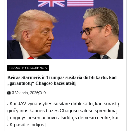
PASAULIO NAUJIENOS
Keiras Starmeris ir Trumpas susitaria dirbti kartu, kad
„garantuotų“ Chagoso bazės ateitį
3 Vasario, 2026
0
JK ir JAV vyriausybės susitarė dirbti kartu, kad surastų
ginčytinos karinės bazės Chagoso salose sprendimą.
Įrenginys neseniai buvo atsidūręs dėmesio centre, kai
JK pasiūlė Indijos […]