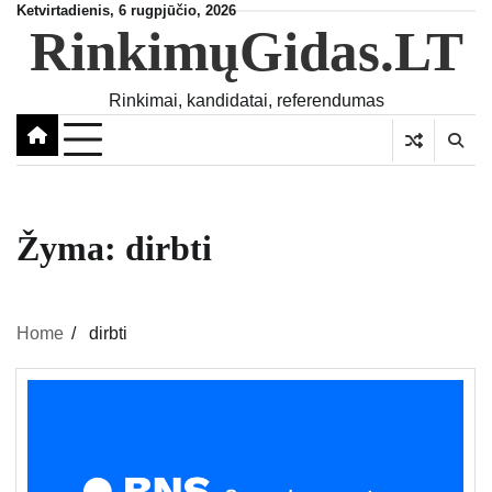
Skip
Ketvirtadienis, 6 rugpjūčio, 2026
RinkimųGidas.LT
to
content
Rinkimai, kandidatai, referendumas
Žyma:
dirbti
Home
dirbti