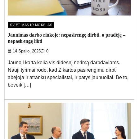
ŠVIETIMAS IR MOKSLAS
Jaunimas darbo rinkoje: nepasirengę dirbti, o pradėję –
nepasirengę likti
14 Spalio, 2025
0
Jaunoji karta kelia vis didesnį nerimą darbdaviams.
Nauji tyrimai rodo, kad Z kartos pasirengimu dirbti
abejoja ir atrankų specialistai, ir patys jaunuoliai. Be to,
beveik […]