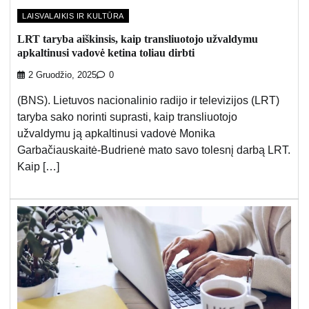
LAISVALAIKIS IR KULTŪRA
LRT taryba aiškinsis, kaip transliuotojo užvaldymu
apkaltinusi vadovė ketina toliau dirbti
2 Gruodžio, 2025
0
(BNS). Lietuvos nacionalinio radijo ir televizijos (LRT)
taryba sako norinti suprasti, kaip transliuotojo
užvaldymu ją apkaltinusi vadovė Monika
Garbačiauskaitė-Budrienė mato savo tolesnį darbą LRT.
Kaip […]