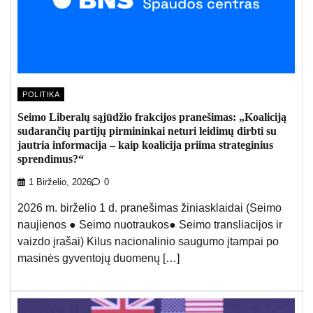
POLITIKA
Seimo Liberalų sąjūdžio frakcijos pranešimas: „Koaliciją
sudarančių partijų pirmininkai neturi leidimų dirbti su
jautria informacija – kaip koalicija priima strateginius
sprendimus?“
1 Birželio, 2026
0
2026 m. birželio 1 d. pranešimas žiniasklaidai (Seimo
naujienos ● Seimo nuotraukos● Seimo transliacijos ir
vaizdo įrašai) Kilus nacionalinio saugumo įtampai po
masinės gyventojų duomenų […]