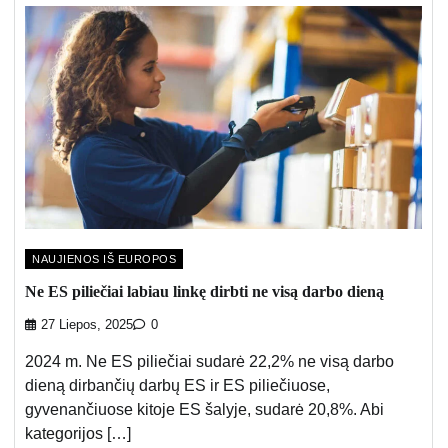
NAUJIENOS IŠ EUROPOS
Ne ES piliečiai labiau linkę dirbti ne visą darbo dieną
27 Liepos, 2025
0
2024 m. Ne ES piliečiai sudarė 22,2% ne visą darbo
dieną dirbančių darbų ES ir ES piliečiuose,
gyvenančiuose kitoje ES šalyje, sudarė 20,8%. Abi
kategorijos […]