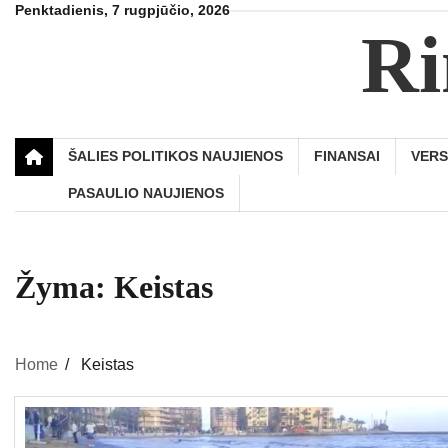
Skip
Penktadienis, 7 rugpjūčio, 2026
Ri
to
content
ŠALIES POLITIKOS NAUJIENOS
FINANSAI
VER
PASAULIO NAUJIENOS
Žyma:
Keistas
Home
Keistas