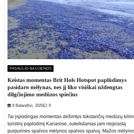
PASAULIO NAUJIENOS
Keistas momentas Brit Hols Hotspot paplūdimys
pasidaro mėlynas, nes jį liko visiškai uždengtas
dilgčiojimo medūzos spiečius
8 Balandžio, 2025
0
Tai įspūdingas momentas dešimtys tūkstančių medūzų kili
turistinį paplūdimį Kanarose, suteikdamas jam neįprastą
purpurinės spalvos mėlynos spalvos spalvą. Mažos mėlyno