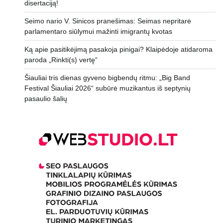
disertaciją!
Seimo nario V. Sinicos pranešimas: Seimas nepritarė
parlamentaro siūlymui mažinti imigrantų kvotas
Ką apie pasitikėjimą pasakoja pinigai? Klaipėdoje atidaroma
paroda „Rinkti(s) vertę“
Šiauliai tris dienas gyveno bigbendų ritmu: „Big Band
Festival Šiauliai 2026“ subūrė muzikantus iš septynių
pasaulio šalių