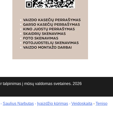
talpinimas į mūsų valdomas svetaines. 2026
-
Saulius Narbutas
-
Įvaizdžio kūrimas
-
Veidoskaita
-
Teniso