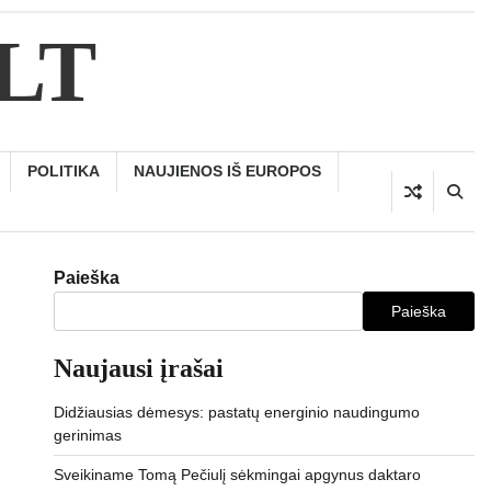
.LT
POLITIKA
NAUJIENOS IŠ EUROPOS
Paieška
Paieška
Naujausi įrašai
Didžiausias dėmesys: pastatų energinio naudingumo
gerinimas
Sveikiname Tomą Pečiulį sėkmingai apgynus daktaro