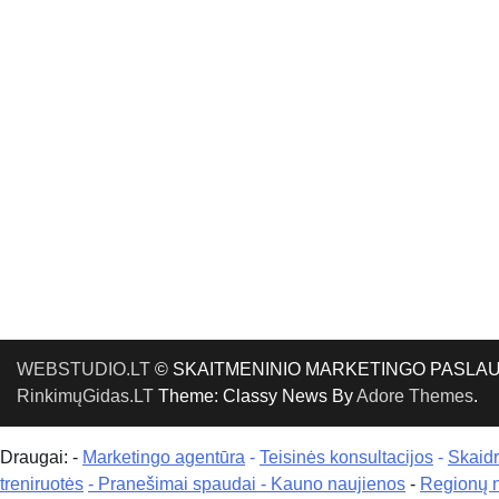
WEBSTUDIO.LT
© SKAITMENINIO MARKETINGO PASLAUGOS. SE
RinkimųGidas.LT
Theme: Classy News By
Adore Themes
.
Draugai: -
Marketingo agentūra
-
Teisinės konsultacijos
-
Skaid
treniruotės
- Pranešimai spaudai -
Kauno naujienos
-
Regionų 