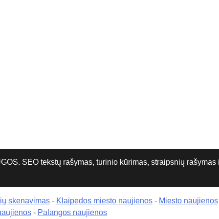
O tekstų rašymas, turinio kūrimas, straipsnių rašymas ir 
rių skenavimas
-
Klaipedos miesto naujienos
-
Miesto naujienos
naujienos
-
Palangos naujienos