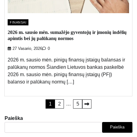
FINANSAI
2026 m. sausio mėn. sumažėjo gyventojų ir įmonių indėlių
apimtis bei jų palūkanų normos
27 Vasario, 2026
0
2026 m. sausio mėn. pinigų finansų įstaigų balansas ir
palūkanų normos Šiandien Lietuvos bankas paskelbė
2026 m. sausio mėn. pinigų finansų įstaigų (PFĮ)
balanso ir palūkanų normų […]
Įrašų
1
2
…
5
puslapiavimas
Paieška
Paieška