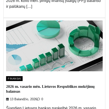
2026 m. kovo mėn. pinigų finansų įstaigų (PFĮ) balanso
ir palūkanų […]
FINANSAI
2026 m. vasario mėn. Lietuvos Respublikos mokėjimų
balansas
13 Balandžio, 2026
0
Šiandien Lietuvos bankas paskelbė 2026 m. vasario