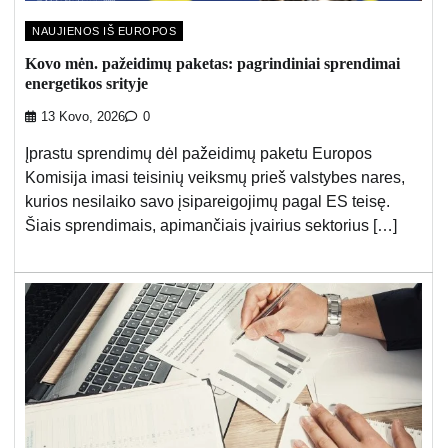
NAUJIENOS IŠ EUROPOS
Kovo mėn. pažeidimų paketas: pagrindiniai sprendimai
energetikos srityje
13 Kovo, 2026
0
Įprastu sprendimų dėl pažeidimų paketu Europos
Komisija imasi teisinių veiksmų prieš valstybes nares,
kurios nesilaiko savo įsipareigojimų pagal ES teisę.
Šiais sprendimais, apimančiais įvairius sektorius […]