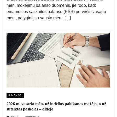
mėn. mokėjimų balanso duomenis, jie rodo, kad:
einamosios sąskaitos balanso (ESB) perviršis vasario
mėn., palyginti su sausio mėn., […]
FINANSAI
2026 m. vasario mėn. už indėlius palūkanos mažėjo, o už
suteiktas paskolas – didėjo