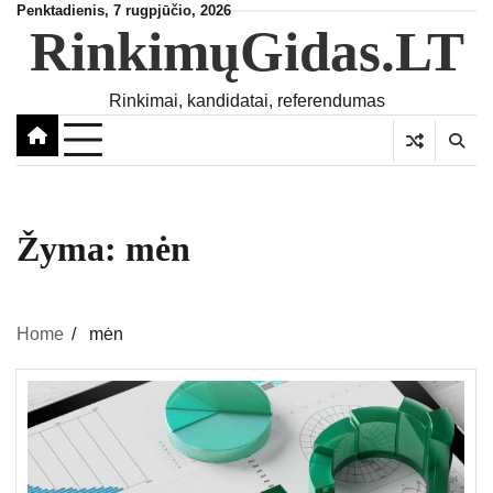
Skip
Penktadienis, 7 rugpjūčio, 2026
RinkimųGidas.LT
to
content
Rinkimai, kandidatai, referendumas
Žyma:
mėn
Home
mėn