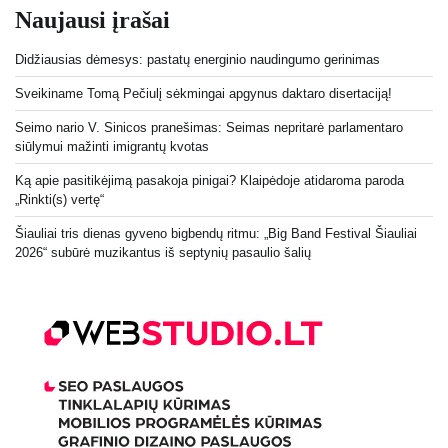
Naujausi įrašai
Didžiausias dėmesys: pastatų energinio naudingumo gerinimas
Sveikiname Tomą Pečiulį sėkmingai apgynus daktaro disertaciją!
Seimo nario V. Sinicos pranešimas: Seimas nepritarė parlamentaro
siūlymui mažinti imigrantų kvotas
Ką apie pasitikėjimą pasakoja pinigai? Klaipėdoje atidaroma paroda
„Rinkti(s) vertę“
Šiauliai tris dienas gyveno bigbendų ritmu: „Big Band Festival Šiauliai
2026“ subūrė muzikantus iš septynių pasaulio šalių