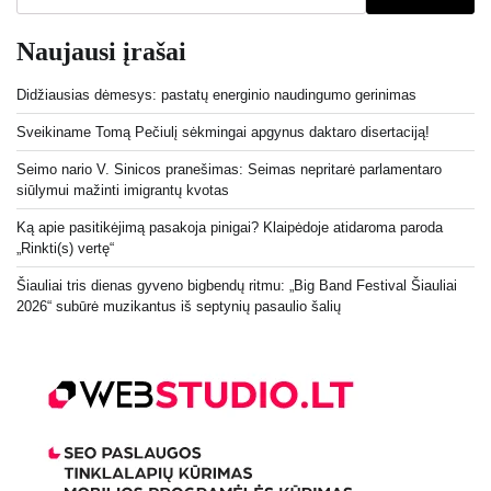
Naujausi įrašai
Didžiausias dėmesys: pastatų energinio naudingumo gerinimas
Sveikiname Tomą Pečiulį sėkmingai apgynus daktaro disertaciją!
Seimo nario V. Sinicos pranešimas: Seimas nepritarė parlamentaro
siūlymui mažinti imigrantų kvotas
Ką apie pasitikėjimą pasakoja pinigai? Klaipėdoje atidaroma paroda
„Rinkti(s) vertę“
Šiauliai tris dienas gyveno bigbendų ritmu: „Big Band Festival Šiauliai
2026“ subūrė muzikantus iš septynių pasaulio šalių