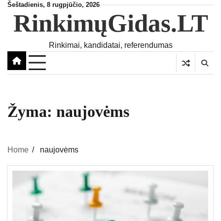
Skip
Šeštadienis, 8 rugpjūčio, 2026
RinkimųGidas.LT
to
content
Rinkimai, kandidatai, referendumas
Žyma:
naujovėms
Home
naujovėms