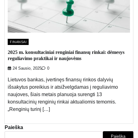
FINANSAI
2025 m. konsultaciniai renginiai finansų rinkai: dėmesys
reguliavimo praktikai ir naujovėms
24 Sausio, 2025
0
Lietuvos bankas, įvertinęs finansų rinkos dalyvių
išsakytus poreikius ir atsižvelgdamas į reguliavimo
naujoves, šiais metais planuoja surengti 13
konsultacinių renginių rinkai aktualiomis temomis.
„Renginių turinį […]
Paieška
Paieška