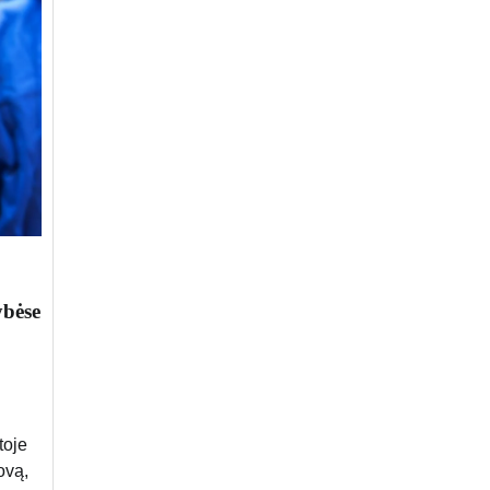
ybėse
toje
ovą,