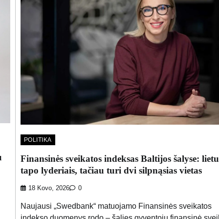
POLITIKA
u
Finansinės sveikatos indeksas Baltijos šalyse: lietu
tapo lyderiais, tačiau turi dvi silpnąsias vietas
18 Kovo, 2026
0
Naujausi „Swedbank“ matuojamo Finansinės sveikatos
indekso duomenys rodo – šalies gyventojų finansinė svei