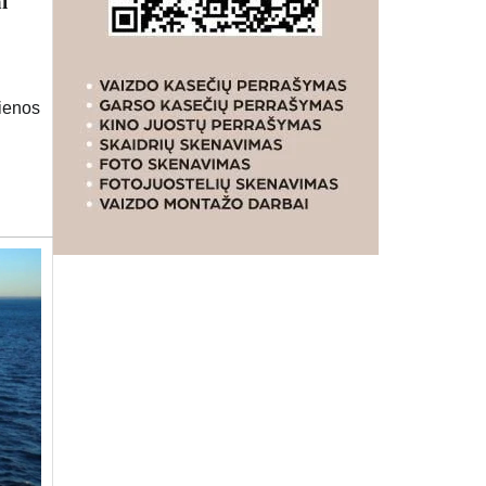
i
ienos