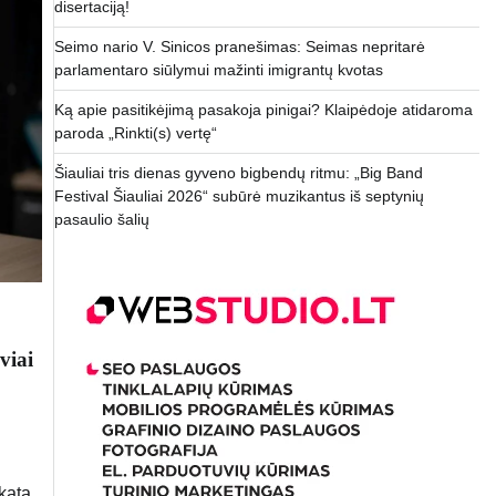
disertaciją!
Seimo nario V. Sinicos pranešimas: Seimas nepritarė
parlamentaro siūlymui mažinti imigrantų kvotas
Ką apie pasitikėjimą pasakoja pinigai? Klaipėdoje atidaroma
paroda „Rinkti(s) vertę“
Šiauliai tris dienas gyveno bigbendų ritmu: „Big Band
Festival Šiauliai 2026“ subūrė muzikantus iš septynių
pasaulio šalių
viai
kata