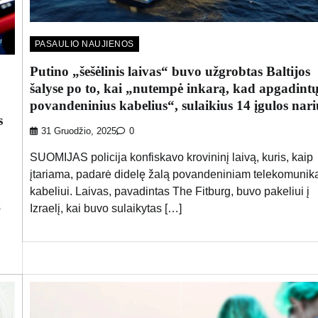
PASAULIO NAUJIENOS
Putino „šešėlinis laivas“ buvo užgrobtas Baltijos
šalyse po to, kai „nutempė inkarą, kad apgadint
povandeninius kabelius“, sulaikius 14 įgulos nari
s
31 Gruodžio, 2025
0
SUOMIJAS policija konfiskavo krovininį laivą, kuris, kaip
įtariama, padarė didelę žalą povandeniniam telekomunika
kabeliui. Laivas, pavadintas The Fitburg, buvo pakeliui į
s
Izraelį, kai buvo sulaikytas […]