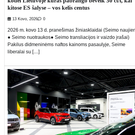
kodėl Lietuvoje kuras pabrango beveik 30 ct/l, kai
kitose ES šalyse – vos kelis centus
13 Kovo, 2026
0
2026 m. kovo 13 d. pranešimas žiniasklaidai (Seimo naujie
● Seimo nuotraukos● Seimo transliacijos ir vaizdo įrašai)
Pakilus didmeninėms naftos kainoms pasaulyje, Seime
liberalai su […]