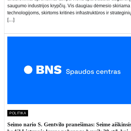
saugumo industrijos krypčių. Vis daugiau dėmesio skiriama
technologijoms, skirtoms kritinės infrastruktūros ir strategini
[…]
POLITIKA
Seimo nario S. Gentvilo pranešimas: Seime aiškinsis