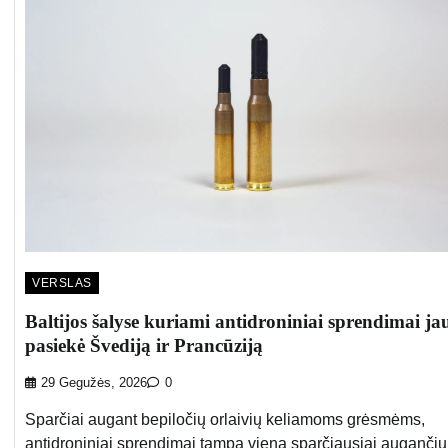
VERSLAS
Baltijos šalyse kuriami antidroniniai sprendimai ja
pasiekė Švediją ir Prancūziją
29 Gegužės, 2026
0
Sparčiai augant bepiločių orlaivių keliamoms grėsmėms,
antidroniniai sprendimai tampa viena sparčiausiai augančių