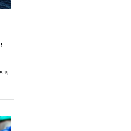
ų
ų
cijų