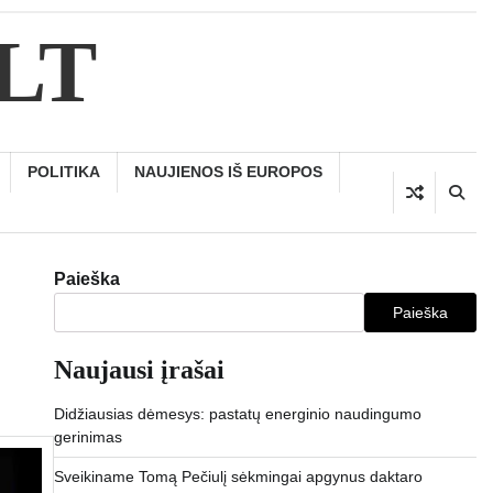
.LT
POLITIKA
NAUJIENOS IŠ EUROPOS
Paieška
Paieška
Naujausi įrašai
Didžiausias dėmesys: pastatų energinio naudingumo
gerinimas
Sveikiname Tomą Pečiulį sėkmingai apgynus daktaro