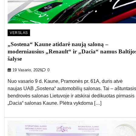
VERSLAS
„Sostena“ Kaune atidarė naują saloną –
moderniausius „Renault“ ir „Dacia“ namus Baltijo
šalyse
19 Vasario, 2026
0
Nuo vasario 9 d. Kaune, Pramonės pr. 61A, duris atvė
naujas UAB „Sostena“ automobilių salonas. Tai – aštuntasi
bendrovės salonas Lietuvoje ir atskirai dedikuotas pirmasis
„Dacia“ salonas Kaune. Plėtra vykdoma […]