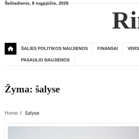
Skip
Šeštadienis, 8 rugpjūčio, 2026
Ri
to
content
ŠALIES POLITIKOS NAUJIENOS
FINANSAI
VER
PASAULIO NAUJIENOS
Žyma:
šalyse
Home
šalyse