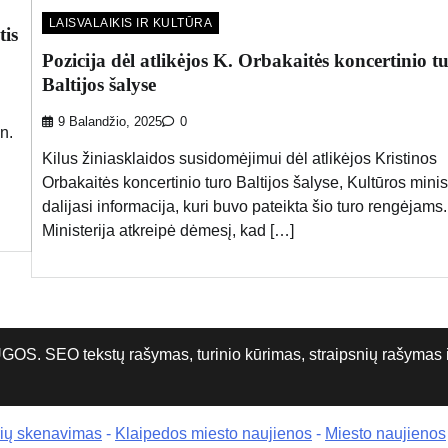
LAISVALAIKIS IR KULTŪRA
tis
Pozicija dėl atlikėjos K. Orbakaitės koncertinio t
Baltijos šalyse
9 Balandžio, 2025
0
n.
Kilus žiniasklaidos susidomėjimui dėl atlikėjos Kristinos
Orbakaitės koncertinio turo Baltijos šalyse, Kultūros minis
dalijasi informacija, kuri buvo pateikta šio turo rengėjams.
Ministerija atkreipė dėmesį, kad […]
O tekstų rašymas, turinio kūrimas, straipsnių rašymas ir 
rių skenavimas
-
Klaipedos miesto naujienos
-
Miesto naujienos