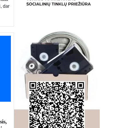
, dar
is,