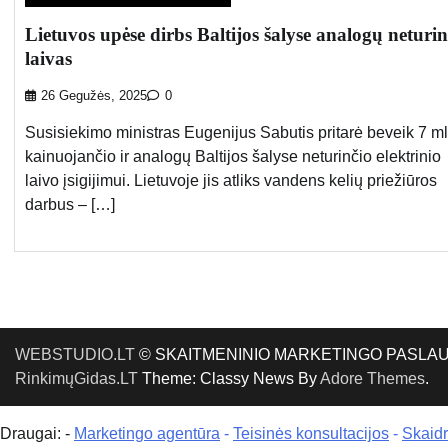
Lietuvos upėse dirbs Baltijos šalyse analogų neturin
laivas
26 Gegužės, 2025
0
Susisiekimo ministras Eugenijus Sabutis pritarė beveik 7 ml
kainuojančio ir analogų Baltijos šalyse neturinčio elektrinio
laivo įsigijimui. Lietuvoje jis atliks vandens kelių priežiūros
darbus – […]
WEBSTUDIO.LT
© SKAITMENINIO MARKETINGO PASLAUGOS. SE
RinkimųGidas.LT
Theme: Classy News By
Adore Themes
.
Draugai: -
Marketingo agentūra
-
Teisinės konsultacijos
-
Skaid