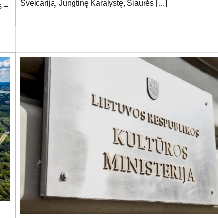
Šveicariją, Jungtinę Karalystę, Šiaurės […]
s –