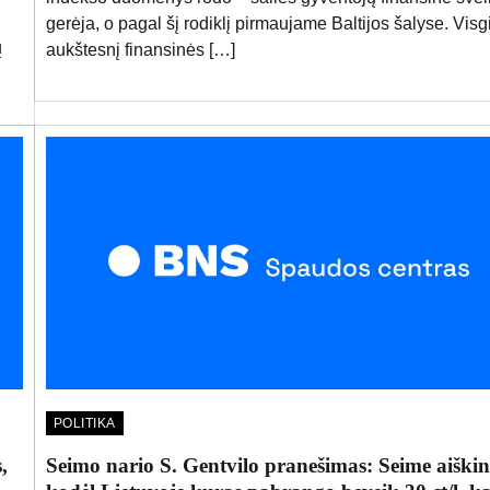
gerėja, o pagal šį rodiklį pirmaujame Baltijos šalyse. Visgi
ų
aukštesnį finansinės […]
POLITIKA
,
Seimo nario S. Gentvilo pranešimas: Seime aiškins