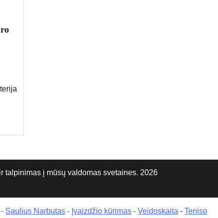
uro
terija
talpinimas į mūsų valdomas svetaines. 2026
-
Saulius Narbutas
-
Įvaizdžio kūrimas
-
Veidoskaita
-
Teniso