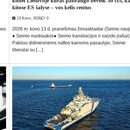
kodėl Lietuvoje kuras pabrango beveik 30 ct/l, ka
kitose ES šalyse – vos kelis centus
13 Kovo, 2026
0
nos
2026 m. kovo 13 d. pranešimas žiniasklaidai (Seimo nauj
● Seimo nuotraukos● Seimo transliacijos ir vaizdo įrašai)
Pakilus didmeninėms naftos kainoms pasaulyje, Seime
liberalai su […]