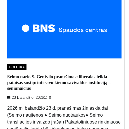
POLITIKA
Seimo nario S. Gentvilo pranešimas: liberalas teikia
pataisas sustiprinti savo kiemo savivaldos instituciją –
seniūnaičius
23 Balandžio, 2026
0
2026 m. balandžio 23 d. pranešimas žiniasklaidai
(Seimo naujienos ● Seimo nuotraukos● Seimo
transliacijos ir vaizdo įrašai) Pakartotiniuose rinkimuose
seniūnaitis turėtų būti išrenkamas balsų dauguma […]