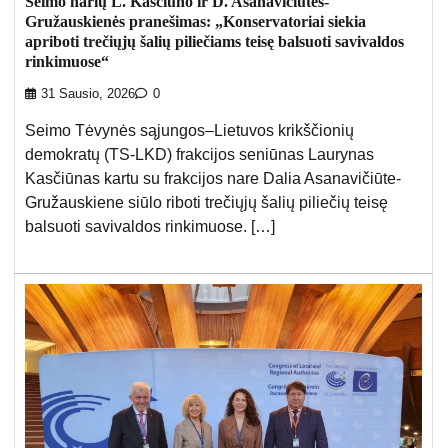
Seimo narių L. Kasčiūno ir D. Asanavičiūtės-
Gružauskienės pranešimas: „Konservatoriai siekia
apriboti trečiųjų šalių piliečiams teisę balsuoti savivaldos
rinkimuose“
31 Sausio, 2026
0
Seimo Tėvynės sąjungos–Lietuvos krikščionių
demokratų (TS-LKD) frakcijos seniūnas Laurynas
Kasčiūnas kartu su frakcijos nare Dalia Asanavičiūte-
Gružauskiene siūlo riboti trečiųjų šalių piliečių teisę
balsuoti savivaldos rinkimuose. […]