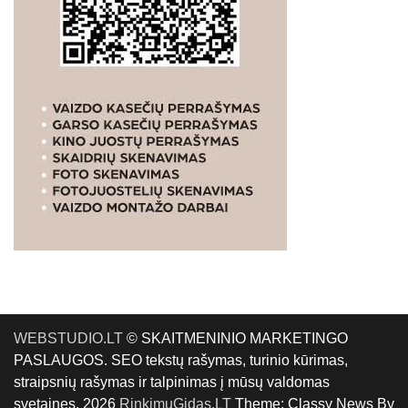
WEBSTUDIO.LT
© SKAITMENINIO MARKETINGO
PASLAUGOS. SEO tekstų rašymas, turinio kūrimas,
straipsnių rašymas ir talpinimas į mūsų valdomas
svetaines. 2026
RinkimųGidas.LT
Theme: Classy News By