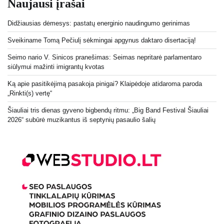
Naujausi įrašai
Didžiausias dėmesys: pastatų energinio naudingumo gerinimas
Sveikiname Tomą Pečiulį sėkmingai apgynus daktaro disertaciją!
Seimo nario V. Sinicos pranešimas: Seimas nepritarė parlamentaro
siūlymui mažinti imigrantų kvotas
Ką apie pasitikėjimą pasakoja pinigai? Klaipėdoje atidaroma paroda
„Rinkti(s) vertę“
Šiauliai tris dienas gyveno bigbendų ritmu: „Big Band Festival Šiauliai
2026“ subūrė muzikantus iš septynių pasaulio šalių