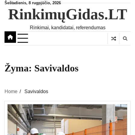
Skip
Šeštadienis, 8 rugpjūčio, 2026
RinkimųGidas.LT
to
content
Rinkimai, kandidatai, referendumas
Žyma:
Savivaldos
Home
Savivaldos