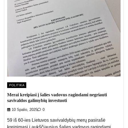
POLITIKA
Merai kreipiasi į šalies vadovus ragindami negriauti
savivaldos galimybių investuoti
10 Spalio, 2025
0
59 iš 60-ies Lietuvos savivaldybių merų pasirašė
kreipimąsi į aukščiausius šalies vadovus ragindami