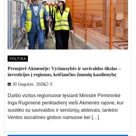
POLITIKA
Premjerė Akmenėje: Vyriausybės ir savivaldos tikslas –
investicijos į regionus, keičiančios žmonių kasdienybę
30 Gegužės, 2026
0
Darbo vizitus regionuose tęsianti Ministrė Pirmininkė
Inga Ruginienė penktadienį vieši Akmenės rajone, kur
susitiko su savivaldos ir seniūnijų atstovais, lankėsi
Ventos socialinės globos namuose bei […]