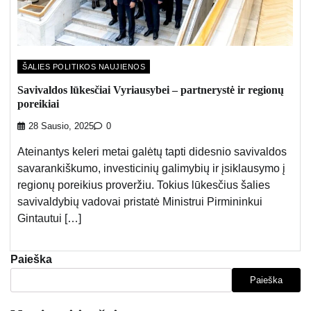
ŠALIES POLITIKOS NAUJIENOS
Savivaldos lūkesčiai Vyriausybei – partnerystė ir regionų
poreikiai
28 Sausio, 2025
0
Ateinantys keleri metai galėtų tapti didesnio savivaldos
savarankiškumo, investicinių galimybių ir įsiklausymo į
regionų poreikius proveržiu. Tokius lūkesčius šalies
savivaldybių vadovai pristatė Ministrui Pirmininkui
Gintautui […]
Paieška
Paieška