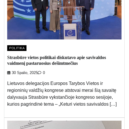
POLITIKA
Strasbūre vietos politikai diskutavo apie savivaldos
vaidmenį pastaruosius dešimtmečius
30 Spalio, 2025
0
Lietuvos delegacijos Europos Tarybos Vietos ir
regioninių valdžių kongrese atstovai merai šią savaitę
dalyvauja Strasbūre vykstančioje kongreso sesijoje,
kurios pagrindinė tema – „Keturi vietos savivaldos […]