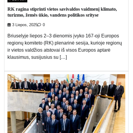
RK ragina stiprinti vietos savivaldos vaidmenį klimato,
turizmo, žemės ūkio, vandens politikos srityse
3 Liepos, 2025
0
Briuselyje liepos 2–3 dienomis įvyko 167-oji Europos
regionų komiteto (RK) plenarinė sesija, kurioje regionų
ir vietos valdžios atstovai iš visos Europos aptarė
klausimus, susijusius su […]