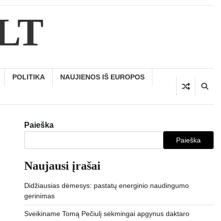
.LT
POLITIKA
NAUJIENOS IŠ EUROPOS
Paieška
Paieška
Naujausi įrašai
Didžiausias dėmesys: pastatų energinio naudingumo
gerinimas
Sveikiname Tomą Pečiulį sėkmingai apgynus daktaro