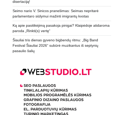
disertaciją!
Seimo nario V. Sinicos pranešimas: Seimas nepritarė
parlamentaro siūlymui mažinti imigrantų kvotas
Ką apie pasitikėjimą pasakoja pinigai? Klaipėdoje atidaroma
paroda „Rinkti(s) vertę“
Šiauliai tris dienas gyveno bigbendų ritmu: „Big Band
Festival Šiauliai 2026“ subūrė muzikantus iš septynių
pasaulio šalių