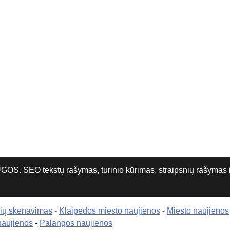
O tekstų rašymas, turinio kūrimas, straipsnių rašymas ir 
rių skenavimas
-
Klaipedos miesto naujienos
-
Miesto naujienos
naujienos
-
Palangos naujienos