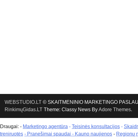
WEBSTUDIO.LT
© SKAITMENINIO MARKETINGO PASLAUGOS. SE
RinkimųGidas.LT
Theme: Classy News By
Adore Themes
.
Draugai: -
Marketingo agentūra
-
Teisinės konsultacijos
-
Skaid
treniruotės
- Pranešimai spaudai -
Kauno naujienos
-
Regionų 