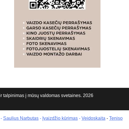
talpinimas į mūsų valdomas svetaines. 2026
-
Saulius Narbutas
-
Įvaizdžio kūrimas
-
Veidoskaita
-
Teniso