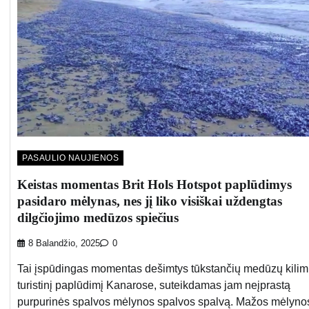
PASAULIO NAUJIENOS
Keistas momentas Brit Hols Hotspot paplūdimys
pasidaro mėlynas, nes jį liko visiškai uždengtas
dilgčiojimo medūzos spiečius
8 Balandžio, 2025
0
Tai įspūdingas momentas dešimtys tūkstančių medūzų kili
turistinį paplūdimį Kanarose, suteikdamas jam neįprastą
purpurinės spalvos mėlynos spalvos spalvą. Mažos mėlyno