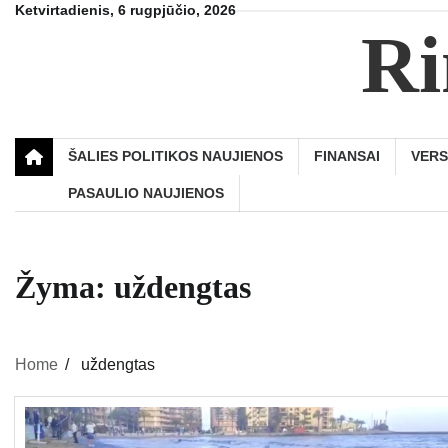
Skip
Ketvirtadienis, 6 rugpjūčio, 2026
Ri
to
content
ŠALIES POLITIKOS NAUJIENOS
FINANSAI
VER
PASAULIO NAUJIENOS
Žyma:
uždengtas
Home
uždengtas