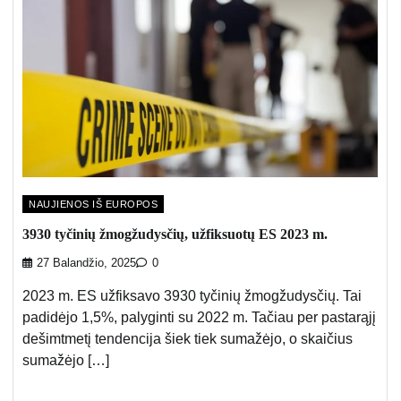
NAUJIENOS IŠ EUROPOS
3930 tyčinių žmogžudysčių, užfiksuotų ES 2023 m.
27 Balandžio, 2025
0
2023 m. ES užfiksavo 3930 tyčinių žmogžudysčių. Tai
padidėjo 1,5%, palyginti su 2022 m. Tačiau per pastarąjį
dešimtmetį tendencija šiek tiek sumažėjo, o skaičius
sumažėjo […]