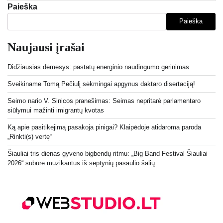
Paieška
Paieška
Naujausi įrašai
Didžiausias dėmesys: pastatų energinio naudingumo gerinimas
Sveikiname Tomą Pečiulį sėkmingai apgynus daktaro disertaciją!
Seimo nario V. Sinicos pranešimas: Seimas nepritarė parlamentaro
siūlymui mažinti imigrantų kvotas
Ką apie pasitikėjimą pasakoja pinigai? Klaipėdoje atidaroma paroda
„Rinkti(s) vertę“
Šiauliai tris dienas gyveno bigbendų ritmu: „Big Band Festival Šiauliai
2026“ subūrė muzikantus iš septynių pasaulio šalių