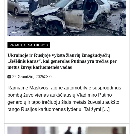
PASAULIO NAUJIENOS
Ukrainoje ir Rusijoje vyksta žiaurių žmogžudysčių
„šešėlinis karas“, kai generolas Putinas yra trečias per
metus žuvęs kariuomenės vadas
22 Gruodžio, 2025
0
Ramiame Maskvos rajone automobilyje susprogdinus
bombą žuvo vienas aukščiausių Vladimiro Putino
generolų ir tapo trečiuoju šiais metais žuvusiu aukšto
rango Rusijos kariuomenės lyderiu. Tai žymi […]