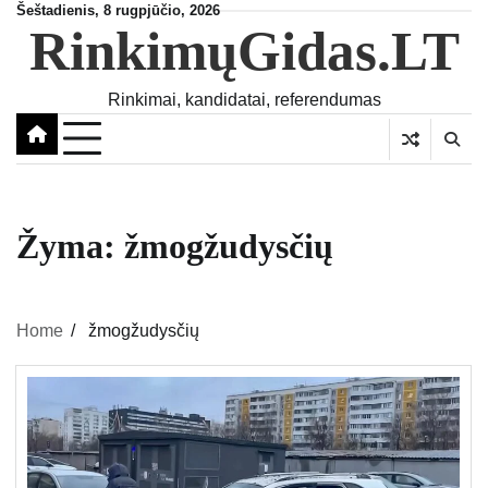
Skip
Šeštadienis, 8 rugpjūčio, 2026
RinkimųGidas.LT
to
content
Rinkimai, kandidatai, referendumas
Žyma:
žmogžudysčių
Home
žmogžudysčių