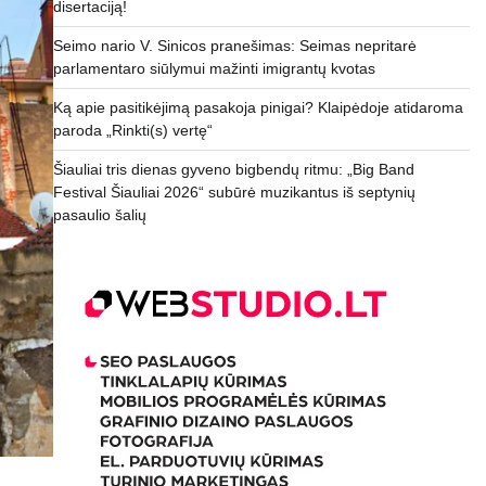
disertaciją!
Seimo nario V. Sinicos pranešimas: Seimas nepritarė
parlamentaro siūlymui mažinti imigrantų kvotas
Ką apie pasitikėjimą pasakoja pinigai? Klaipėdoje atidaroma
paroda „Rinkti(s) vertę“
Šiauliai tris dienas gyveno bigbendų ritmu: „Big Band
Festival Šiauliai 2026“ subūrė muzikantus iš septynių
pasaulio šalių