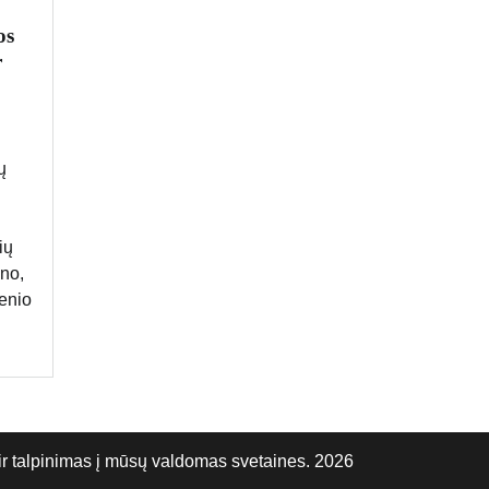
os
r
ų
ių
ano,
enio
talpinimas į mūsų valdomas svetaines. 2026