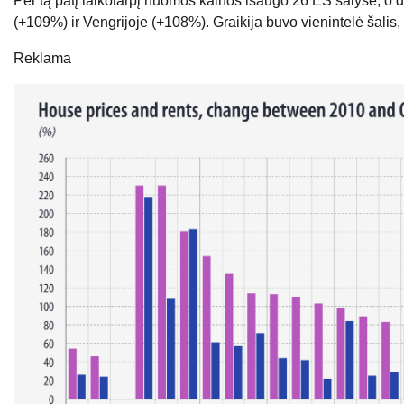
Per tą patį laikotarpį nuomos kainos išaugo 26 ES šalyse, o d
(+109%) ir Vengrijoje (+108%). Graikija buvo vienintelė šalis
Reklama