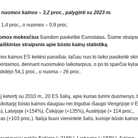
 o nuomos kainos – 3,2 proc., palyginti su 2023 m.
 1,4 proc., o nuomos – 0,9 proc.
omos mokesčius
šiandien paskelbė Eurostatas. Šiame straips
aiškintas straipsnis apie būsto kainų statistiką
.
os kainos ES keitėsi panašiai, tačiau nuo to laiko pasikeitė skir
intamos, derinant nuosmukio laikotarpius, o po to sparčiai kyla
didėjo 54,1 proc., o nuoma – 26 proc.
į ketvirtį su 2010 m., 20 ES šalių, apie kurias turimi duomenys, 
kotarpį būsto kainos daugiau nei trigubai išaugo Vengrijoje ir E
 Latvijoje (+154%), Čekijoje (+135%), Austrijoje (+ 114 proc.,
s (+103 proc.). Italija buvo vienintelė šalis, kurioje būsto kainos