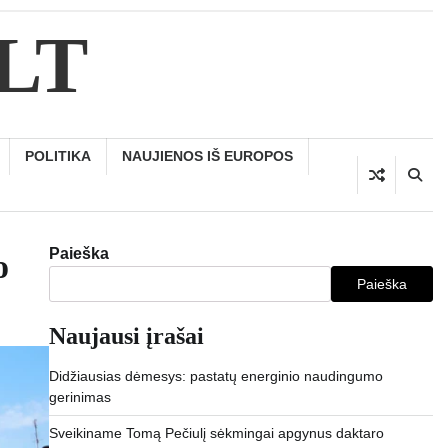
.LT
POLITIKA
NAUJIENOS IŠ EUROPOS
Paieška
o
Paieška
Naujausi įrašai
Didžiausias dėmesys: pastatų energinio naudingumo
gerinimas
Sveikiname Tomą Pečiulį sėkmingai apgynus daktaro