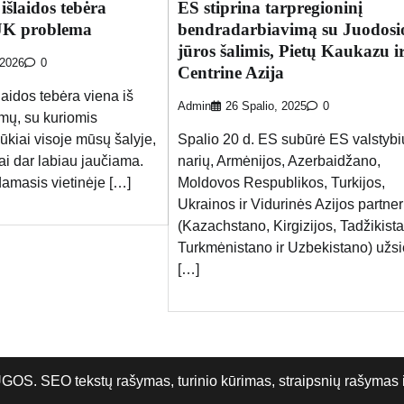
šlaidos tebėra
ES stiprina tarpregioninį
 JK problema
bendradarbiavimą su Juodosi
jūros šalimis, Pietų Kaukazu i
 2026
0
Centrine Azija
aidos tebėra viena iš
Admin
26 Spalio, 2025
0
mų, su kuriomis
ūkiai visoje mūsų šalyje,
Spalio 20 d. ES subūrė ES valstybi
ai dar labiau jaučiama.
narių, Armėnijos, Azerbaidžano,
amasis vietinėje […]
Moldovos Respublikos, Turkijos,
Ukrainos ir Vidurinės Azijos partner
(Kazachstano, Kirgizijos, Tadžikist
Turkmėnistano ir Uzbekistano) užsi
[…]
O tekstų rašymas, turinio kūrimas, straipsnių rašymas ir 