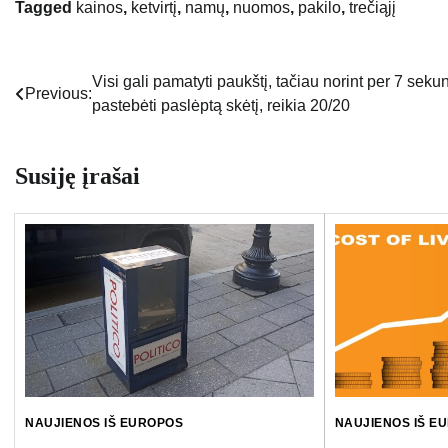
Tagged
kainos
,
ketvirtį
,
namų
,
nuomos
,
pakilo
,
trečiąjį
Visi gali pamatyti paukštį, tačiau norint per 7 sek
Navigacija
Previous:
pastebėti paslėptą skėtį, reikia 20/20
tarp
įrašų
Susiję įrašai
NAUJIENOS IŠ EUROPOS
NAUJIENOS IŠ E