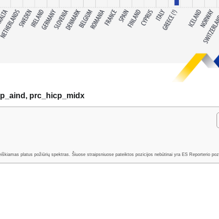
icp_aind, prc_hicp_midx
išreiškiamas platus požiūrių spektras. Šiuose straipsniuose pateiktos pozicijos nebūtinai yra ES Reporterio poz