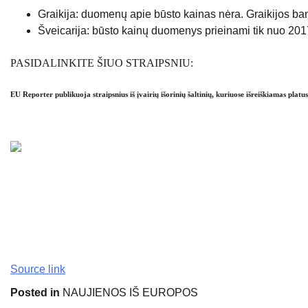
Graikija: duomenų apie būsto kainas nėra. Graikijos ba
Šveicarija: būsto kainų duomenys prieinami tik nuo 201
PASIDALINKITE ŠIUO STRAIPSNIU:
EU Reporter publikuoja straipsnius iš įvairių išorinių šaltinių, kuriuose išreiškiamas platu
Source link
Posted in
NAUJIENOS IŠ EUROPOS