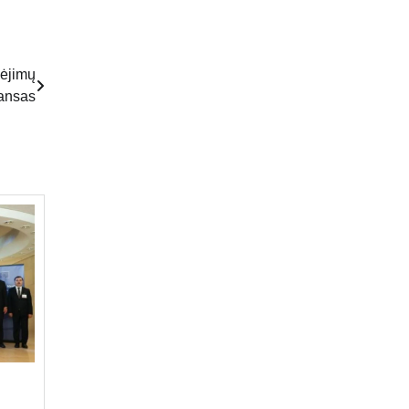
kėjimų
ansas