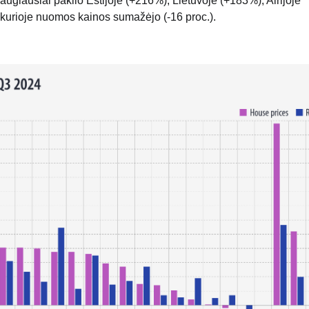
augiausiai pakilo Estijoje (+216%), Lietuvoje (+183%), Airijoje
, kurioje nuomos kainos sumažėjo (-16 proc.).