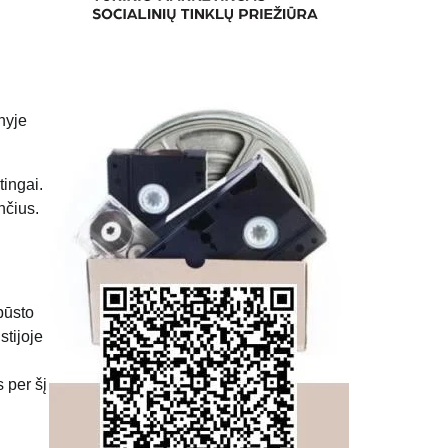
nyje
tingai.
nčius.
būsto
stijoje
 per šį