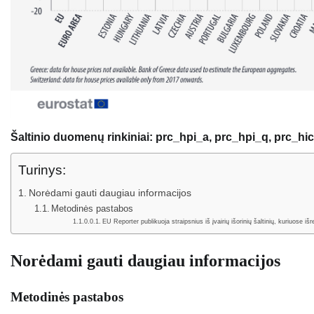
Šaltinio duomenų rinkiniai: prc_hpi_a, prc_hpi_q, prc_h
Turinys:
Norėdami gauti daugiau informacijos
Metodinės pastabos
EU Reporter publikuoja straipsnius iš įvairių išorinių šaltinių, kuriuose 
Norėdami gauti daugiau informacijos
Metodinės pastabos