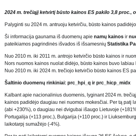
2024 m. trečiąjį ketvirtį būsto kainos ES pakilo 3,8 proc.,
Palyginti su 2024 m. antruoju ketvirčiu, būsto kainos padidėjo
Ši informacija gaunama iš duomenų apie
namų kainos
ir
nu
pateikiamos pagrindinės išvados iš išsamesnių
Statistika Pa
Nuo 2010 m. iki 2011 m. antrojo ketvirčio būsto kainos ir nuom
Nors nuomos kainos nuolat didėjo, būsto kainos buvo labiau k
Nuo 2010 m. iki 2024 m. trečiojo ketvirčio būsto kainos ES pa
Šaltinio duomenų rinkiniai: prc_hpi_q ir prc_hicp_midx
Kalbant apie nacionalinius duomenis, lyginant 2024 m. trečiąj
kainos padidėjo daugiau nei nuomos mokesčiai. Per tą patį lai
(abi +230%), o daugiau nei dvigubai išaugo Lietuvoje (+181%),
Portugalija (+113 proc.), Bulgarija (+110 proc.) ir Liuksemburga
laikotarpį sumažėjo (-4%).