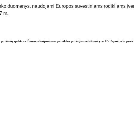
nko duomenys, naudojami Europos suvestiniams rodikliams įvert
7 m.
s požiūrių spektras. Šiuose straipsniuose pateiktos pozicijos nebūtinai yra ES Reporterio pozic