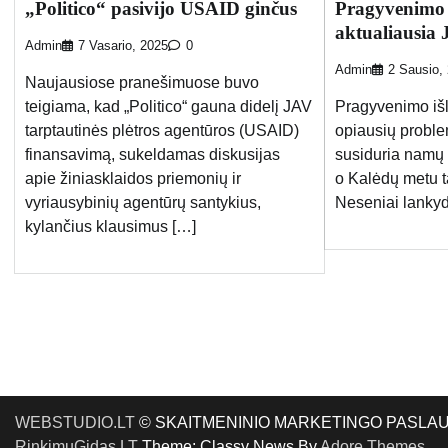
„Politico“ pasivijo USAID ginčus
Pragyvenimo i
aktualiausia
Admin
7 Vasario, 2025
0
Admin
2 Sausio,
Naujausiose pranešimuose buvo
teigiama, kad „Politico“ gauna didelį JAV
Pragyvenimo išl
tarptautinės plėtros agentūros (USAID)
opiausių proble
finansavimą, sukeldamas diskusijas
susiduria namų 
apie žiniasklaidos priemonių ir
o Kalėdų metu t
vyriausybinių agentūrų santykius,
Neseniai lankyd
kylančius klausimus […]
WEBSTUDIO.LT
© SKAITMENINIO MARKETINGO PASLAUGOS. SE
RinkimųGidas.LT
Theme: Classy News By
Adore Themes
.