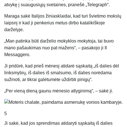
atvykę į suaugusiųjų svetaines, pranešė „Telegraph“.
Maraga sakė Italijos žiniasklaidai, kad turi švietimo mokslų
laipsnį ir kad ji penkerius metus dirbo katalikiškoje
darželyje.
„Man patinka būti darželio mokyklos mokytoja, tai buvo
mano pašaukimas nuo pat mažens“, – pasakojo ji Il
Messaggero.
Ji pridūrė, kad prieš mėnesį atidarė sąskaitą „iš dalies dėl
linksmybių, iš dalies iš smalsumo, iš dalies norėdama
sužinoti, ar tikrai galėtumėte uždirbti pinigų“.
„Per vieną dieną gaunu mėnesio atlyginimą“, – sakė ji.
5
Ji sakė, kad jos sprendimas atidaryti sąskaitą iš dalies