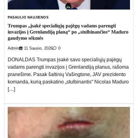
PASAULIO NAUJIENOS
Trumpas „įsakė specialiųjų pajėgų vadams parengti
invazijos į Grenlandiją planą“ po „stulbinančios“ Maduro
gaudymo sėkmės
Admin
11 Sausio, 2026
0
DONALDAS Trumpas įsakė savo specialiųjų pajėgų
vadams parengti invazijos į Grenlandiją planus, rašoma
pranešime. Pasak šaltinių Vašingtone, JAV prezidento
komanda, kurią paskatino „stulbinantis“ Nicolas Maduro
[…]