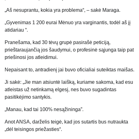
„Aš nesuprantu, kokia yra problema“, – sakė Maraga.
„Gyvenimas 1 200
eurai
Mėnuo yra varginantis, todėl aš jį
atidariau “.
Pranešama, kad 30 tėvų grupė pasirašė peticiją,
prieštaraujančią jos šaudymui, o profesinė sąjunga taip pat
priešinosi jos atleidimui.
Nepaisant to, antradienį jai buvo oficialiai suteiktas maišas.
Ji sakė: „Jie man atsiuntė laišką, kuriame sakoma, kad esu
atleistas už netinkamą elgesį, nes buvo sugadintas
pasitikėjimo santykis.
„Manau, kad tai 100% nesąžininga”.
Anot ANSA, darželis teigė, kad jos sutartis bus nutraukta
„dėl teisingos priežasties“.