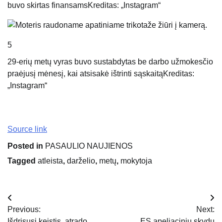
buvo skirtas finansams
Kreditas: „Instagram“
5
29-erių metų vyras buvo sustabdytas be darbo užmokesčio
praėjusį mėnesį, kai atsisakė ištrinti sąskaitą
Kreditas:
„Instagram“
Source link
Posted in
PASAULIO NAUJIENOS
Tagged
atleista
,
darželio
,
metų
,
mokytoja
Navigacija
Previous:
Next:
tarp
Išdrįsusi keistis, atrado
ES apeliacinių skydų