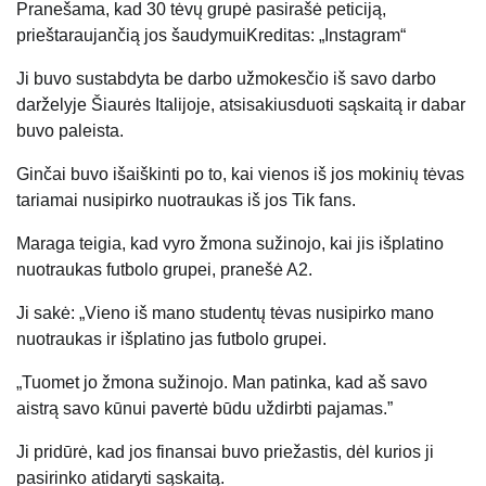
Pranešama, kad 30 tėvų grupė pasirašė peticiją,
prieštaraujančią jos šaudymui
Kreditas: „Instagram“
Ji buvo sustabdyta be darbo užmokesčio iš savo darbo
darželyje Šiaurės Italijoje, atsisakiusduoti sąskaitą ir dabar
buvo paleista.
Ginčai buvo išaiškinti po to, kai vienos iš jos mokinių tėvas
tariamai nusipirko nuotraukas iš jos
Tik fans
.
Maraga teigia, kad vyro žmona sužinojo, kai jis išplatino
nuotraukas futbolo grupei, pranešė A2.
Ji sakė: „Vieno iš mano studentų tėvas nusipirko mano
nuotraukas ir išplatino jas futbolo grupei.
„Tuomet jo žmona sužinojo. Man patinka, kad aš savo
aistrą savo kūnui pavertė būdu uždirbti pajamas.”
Ji pridūrė, kad jos finansai buvo priežastis, dėl kurios ji
pasirinko atidaryti sąskaitą.