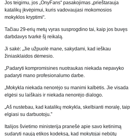
Jos teigimu, jos „OnyFans“ pasakojimas „prieštarauja
katalikų įkvėpimui, kuris vadovaujasi mokomosios
mokyklos kryptimi“.
Tačiau 29-erių metų vyras susprogdino tai, kaip jos buvęs
darbdavys tvarkė šį reikalą.
Ji sakė: „Jie užpuolė mane, sakydami, kad ieškau
žiniasklaidos dėmesio.
„Padaryti kompromisines nuotraukas niekada nepavyko
padaryti mano profesionalumo darbe.
„Mokykla niekada nenorėjo su manimi kalbėtis. Jie visada
elgėsi su laiškais ir niekada nenorėjo dialogo.
„Aš nustebau, kad katalikų mokykla, skelbianti moralę, taip
elgiasi su darbuotoju.”
Italijos švietimo ministerija pranešė apie savo ketinimą
sudaryti naują etikos kodeksą, kad mokytojai nebūtų