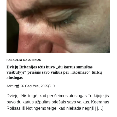
PASAULIO NAUJIENOS
Dviejų Britanijos tėtis buvo „du kartus sumuštas
viešbutyje“ priešais savo vaikus per „Košmaro“ turkų
atostogas
Admin
26 Gegužės, 2025
0
Dviejų tėtis teigė, kad per šeimos atostogas Turkijoje jis
buvo du kartus užpultas priešais savo vaikus. Keeranas
Rollsas iš Notingemo teigė, kad niekada negrįš į […]