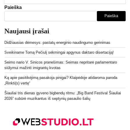
Paieška
Paieška
Naujausi įrašai
Didžiausias dėmesys: pastatų energinio naudingumo gerinimas
Sveikiname Tomą Pečiulį sėkmingai apgynus daktaro disertaciją!
Seimo nario V. Sinicos pranešimas: Seimas nepritarė parlamentaro
siūlymui mažinti imigrantų kvotas
Ką apie pasitikėjimą pasakoja pinigai? Klaipėdoje atidaroma paroda
„Rinkti(s) vertę“
Šiauliai tris dienas gyveno bigbendų ritmu: „Big Band Festival Šiauliai
2026“ subūrė muzikantus iš septynių pasaulio šalių