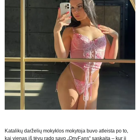
Katalikų darželių mokyklos mokytoja buvo atleista po to,
kai vienas iš tėvų rado savo „OnyFans“ sąskaitą – kur ji