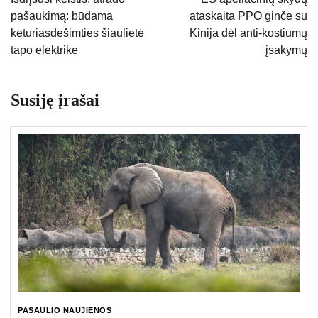
pašaukimą: būdama
ataskaita PPO ginče su
įrašų
keturiasdešimties šiaulietė
Kinija dėl anti-kostiumų
tapo elektrike
įsakymų
Susiję įrašai
PASAULIO NAUJIENOS