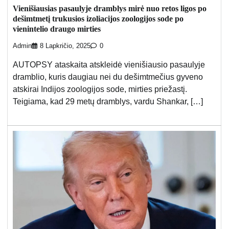
Vienišiausias pasaulyje dramblys mirė nuo retos ligos po
dešimtmetį trukusios izoliacijos zoologijos sode po
vienintelio draugo mirties
Admin
8 Lapkričio, 2025
0
AUTOPSY ataskaita atskleidė vienišiausio pasaulyje
dramblio, kuris daugiau nei du dešimtmečius gyveno
atskirai Indijos zoologijos sode, mirties priežastį.
Teigiama, kad 29 metų dramblys, vardu Shankar, […]