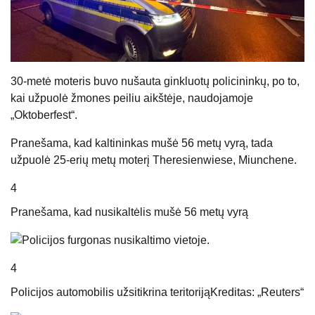
30-metė moteris buvo nušauta ginkluotų policininkų, po to,
kai užpuolė žmones peiliu aikštėje, naudojamoje
„Oktoberfest“.
Pranešama, kad kaltininkas mušė 56 metų vyrą, tada
užpuolė 25-erių metų moterį Theresienwiese, Miunchene.
4
Pranešama, kad nusikaltėlis mušė 56 metų vyrą
4
Policijos automobilis užsitikrina teritoriją
Kreditas: „Reuters“