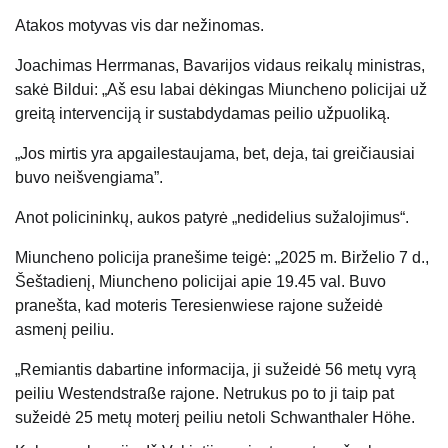
Atakos motyvas vis dar nežinomas.
Joachimas Herrmanas, Bavarijos vidaus reikalų ministras,
sakė Bildui: „Aš esu labai dėkingas Miuncheno policijai už
greitą intervenciją ir sustabdydamas peilio užpuoliką.
„Jos mirtis yra apgailestaujama, bet, deja, tai greičiausiai
buvo neišvengiama”.
Anot policininkų, aukos patyrė „nedidelius sužalojimus“.
Miuncheno policija pranešime teigė: „2025 m. Birželio 7 d.,
Šeštadienį, Miuncheno policijai apie 19.45 val. Buvo
pranešta, kad moteris Teresienwiese rajone sužeidė
asmenį peiliu.
„Remiantis dabartine informacija, ji sužeidė 56 metų vyrą
peiliu Westendstraße rajone. Netrukus po to ji taip pat
sužeidė 25 metų moterį peiliu netoli Schwanthaler Höhe.