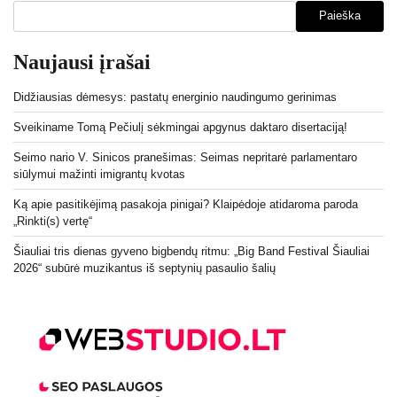
Paieška
Naujausi įrašai
Didžiausias dėmesys: pastatų energinio naudingumo gerinimas
Sveikiname Tomą Pečiulį sėkmingai apgynus daktaro disertaciją!
Seimo nario V. Sinicos pranešimas: Seimas nepritarė parlamentaro
siūlymui mažinti imigrantų kvotas
Ką apie pasitikėjimą pasakoja pinigai? Klaipėdoje atidaroma paroda
„Rinkti(s) vertę“
Šiauliai tris dienas gyveno bigbendų ritmu: „Big Band Festival Šiauliai
2026“ subūrė muzikantus iš septynių pasaulio šalių