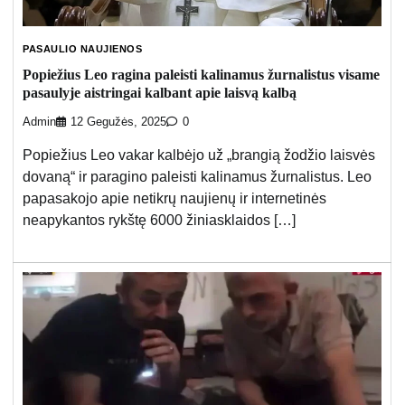
PASAULIO NAUJIENOS
Popiežius Leo ragina paleisti kalinamus žurnalistus visame
pasaulyje aistringai kalbant apie laisvą kalbą
Admin
12 Gegužės, 2025
0
Popiežius Leo vakar kalbėjo už „brangią žodžio laisvės
dovaną“ ir paragino paleisti kalinamus žurnalistus. Leo
papasakojo apie netikrų naujienų ir internetinės
neapykantos rykštę 6000 žiniasklaidos […]