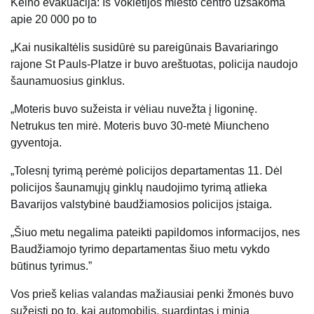
Kelno evakuacija: Iš Vokietijos miesto centro užsakoma
apie 20 000 po to
„Kai nusikaltėlis susidūrė su pareigūnais Bavariaringo
rajone St Pauls-Platze ir buvo areštuotas, policija naudojo
šaunamuosius ginklus.
„Moteris buvo sužeista ir vėliau nuvežta į ligoninę.
Netrukus ten mirė. Moteris buvo 30-metė Miuncheno
gyventoja.
„Tolesnį tyrimą perėmė policijos departamentas 11. Dėl
policijos šaunamųjų ginklų naudojimo tyrimą atlieka
Bavarijos valstybinė baudžiamosios policijos įstaiga.
„Šiuo metu negalima pateikti papildomos informacijos, nes
Baudžiamojo tyrimo departamentas šiuo metu vykdo
būtinus tyrimus.”
Vos prieš kelias valandas mažiausiai penki žmonės buvo
sužeisti po to, kai automobilis, suardintas į minią