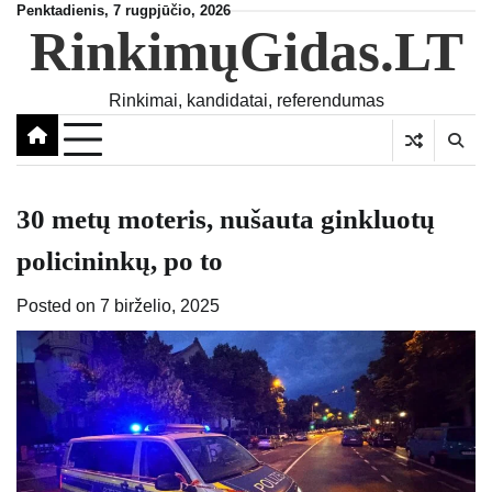
Skip
Penktadienis, 7 rugpjūčio, 2026
RinkimųGidas.LT
to
content
Rinkimai, kandidatai, referendumas
30 metų moteris, nušauta ginkluotų
policininkų, po to
Posted on
7 birželio, 2025