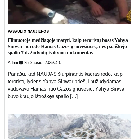
PASAULIO NAUJIENOS
Filmuotoje medžiagoje matyti, kaip teroristų bosas Yahya
Sinwar nurodo Hamas Gazos griuvėsiuose, nes paaiškėjo
spalio 7 d. žudynių įsakymo dokumentas
Admin
25 Sausio, 2025
0
Panašu, kad NAUJAS šiurpinantis kadras rodo, kaip
teroristų lyderis Yahya Sinwar prieš jį nužudydamas
vadovavo Hamas nuo Gazos griuvėsių. Yahya Sinwar
buvo kraujo ištroškęs spalio […]