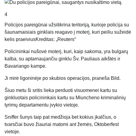
4
Policijos pareigūnai užsitikrina teritoriją, kurioje policija su
šaunamaisiais ginklais reagavo į moterį, kuri peiliu sužeidė
kelis praeivius
Kreditas: „Reuters“
Policininkai nušovė moterį, kuri, kaip sakoma, yra bulgarų
kalba, su aptarnaujančiu ginklu Šv. Pauliaus aikštės ir
Bavariango kampe.
Ji mirė ligoninėje po skubios operacijos, praneša Bild.
Šiuo metu ši sritis lieka perduoti visuomenei kartu su
ginkluotais policininkais kartu su Miuncheno kriminalinių
tyrimų departamentu įvykio vietoje.
Sniffer šunys taip pat medžioja bet kokius įkalčius, o
tvarsčiai buvo žiauriai matomi ant žemės, Oktoberfest
vietoje.