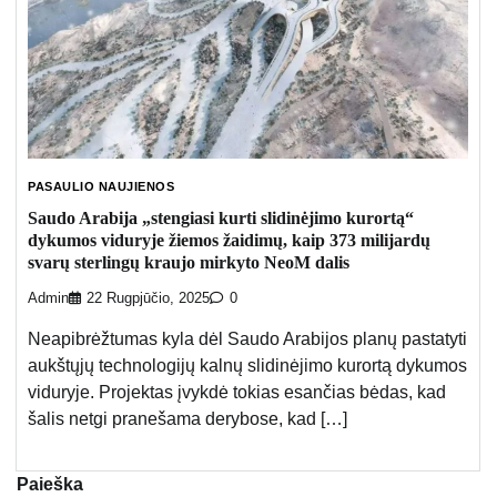
PASAULIO NAUJIENOS
Saudo Arabija „stengiasi kurti slidinėjimo kurortą“
dykumos viduryje žiemos žaidimų, kaip 373 milijardų
svarų sterlingų kraujo mirkyto NeoM dalis
Admin
22 Rugpjūčio, 2025
0
Neapibrėžtumas kyla dėl Saudo Arabijos planų pastatyti
aukštųjų technologijų kalnų slidinėjimo kurortą dykumos
viduryje. Projektas įvykdė tokias esančias bėdas, kad
šalis netgi pranešama derybose, kad […]
Paieška