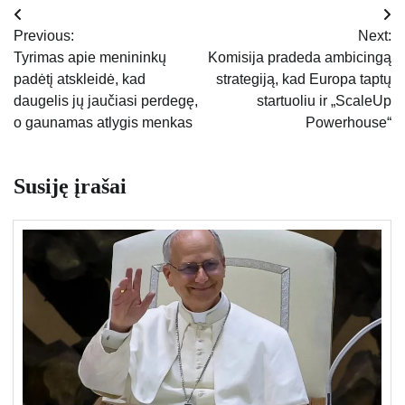
Navigacija
Previous:
Next:
tarp
Tyrimas apie menininkų
Komisija pradeda ambicingą
padėtį atskleidė, kad
strategiją, kad Europa taptų
įrašų
daugelis jų jaučiasi perdegę,
startuoliu ir „ScaleUp
o gaunamas atlygis menkas
Powerhouse“
Susiję įrašai