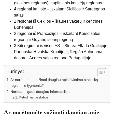
(sostinės regionas) ir aplinkinis kenkėjų regionas
4 regionai Italijoje – įskaitant Sicilijos ir Sardegnos
salas
2 regionai iš Čekijos – šiaurės vakarų ir centrinės
Bohemijos
2 regionai iš Prancūzijos – įskaitant Korso salos
regioną ir Guyane išorinį regioną
3 Kiti regionai iš visos ES – Sterea Elláda Graikijoje,
Panonska Hrvatska Kroatijoje, Região Autónoma
dosores Açores salos regione Portugalijoje
Turinys:
Ar norėtumėte sužinoti daugiau apie švietimo statistiką
regioniniu lygmeniu?
Norėdami gauti daugiau informacijos
Metodinės pastabos
Ar norėtumėte sužinoti daugiau apie