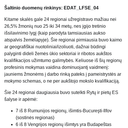
Šaltinio duomenų rinkinys: EDAT_LFSE_04
Kitame skalės gale 24 regionai užregistravo mažiau nei
26,5% žmonių nuo 25 iki 34 metų, nes įgijo tretinio
išsilavinimo lygį (kaip parodyta tamsiausias aukso
atspalvis žemėlapyje). Šie regionai pirmiausia buvo kaimo
ar geografiškai nuotoliniai/izoliuoti, dažnai būdingi
palyginti dideli žemės ūkio sektoriai ir ribotos aukštos
kvalifikacijos užimtumo galimybės. Keliuose iš šių regionų
profesinis mokymas vaidina dominuojantį vaidmenį:
jauniems žmonėms į darbo rinką pateks į pameistrystės ar
mokymo schemas, o ne per aukštojo mokslo kvalifikaciją.
Šie 24 regionai daugiausia buvo sutelkti Rytų ir pietų ES
šalyse ir apėmė:
7 iš 8 Rumunijos regionų, išimtis-Bucureşti-Ilfov
(sostinės regionas)
6 iš 8 Vengrijos regionų išimtys yra Budapeštas