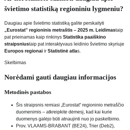
švietimo statistiką regioniniu lygmeniu?
Daugiau apie švietimo statistiką galite perskaityti
„Eurostat“ regioninis metraštis – 2025 m. Leidimas
taip
pat prieinamas kaip rinkinys
Statistika paaiškino
straipsnius
taip pat interaktyvaus leidinio švietimo skyriuje
Europos regionai
ir
Statistinė atla
s.
Skelbimas
Norėdami gauti daugiau informacijos
Metodinės pastabos
Šis straipsnis remiasi „Eurostat“ regioninio metraščio
duomenimis – atkreipkite dėmesį, kad kai kurie
duomenys galėjo būti atnaujinti nuo jo paskelbimo.
Prov. VLAAMS-BRABANT (BE24), Trier (Deb2),