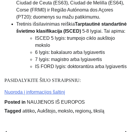
Ciudad de Ceuta (ES63), Ciudad de Melilla (ES64),
Corse (FRM0) ir Região Autónoma dos Açores
(PT20): duomenys su mažu patikimumu.
Tretinis išsilavinimas reiškia
Tarptautinė standartinė
švietimo klasifikacija (ISCED)
5-8 lygiai. Tai apima:
ISCED 5 lygis: trumpojo ciklo aukštojo
mokslo
6 lygis: bakalauro arba lygiavertis
7 lygis: magistro arba lygiavertis
IS FORD lygis: doktorantūra arba lygiavertis
PASIDALYKITE ŠIUO STRAIPSNIU:
Nuoroda į informacijos šaltinį
Posted in
NAUJIENOS IŠ EUROPOS
Tagged
atitiko
,
Aukštojo
,
mokslo
,
regionų
,
tikslą