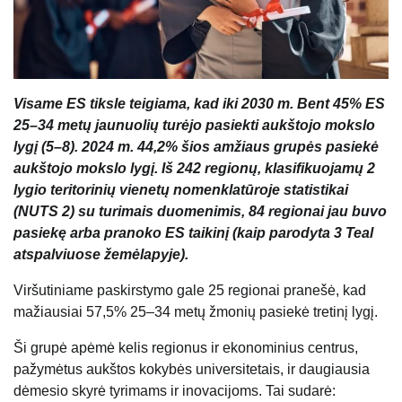
Visame ES tiksle teigiama, kad iki 2030 m. Bent 45% ES
25–34 metų jaunuolių turėjo pasiekti aukštojo mokslo
lygį (5–8). 2024 m. 44,2% šios amžiaus grupės pasiekė
aukštojo mokslo lygį. Iš 242 regionų, klasifikuojamų 2
lygio teritorinių vienetų nomenklatūroje statistikai
(NUTS 2) su turimais duomenimis, 84 regionai jau buvo
pasiekę arba pranoko ES taikinį (kaip parodyta 3 Teal
atspalviuose žemėlapyje).
Viršutiniame paskirstymo gale 25 regionai pranešė, kad
mažiausiai 57,5% 25–34 metų žmonių pasiekė tretinį lygį.
Ši grupė apėmė kelis regionus ir ekonominius centrus,
pažymėtus aukštos kokybės universitetais, ir daugiausia
dėmesio skyrė tyrimams ir inovacijoms. Tai sudarė: