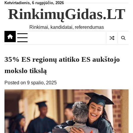
Skip
Ketvirtadienis, 6 rugpjūčio, 2026
RinkimųGidas.LT
to
content
Rinkimai, kandidatai, referendumas
35% ES regionų atitiko ES aukštojo
mokslo tikslą
Posted on
9 spalio, 2025