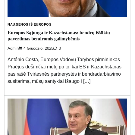
NAUJIENOS IŠ EUROPOS
Europos Sąjunga ir Kazachstanas: bendrų iššūkių
pavertimas bendromis galimybėmis
Admin
4 Gruodžio, 2025
0
António Costa, Europos Vadovų Tarybos pirmininkas
Praėjus dešimčiai metų po to, kai ES ir Kazachstanas
pasirašė Tvirtesnės partnerystės ir bendradarbiavimo
susitarimą, mūsų santykiai išaugo į […]