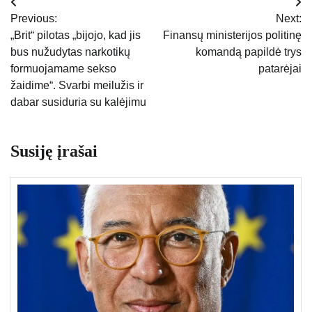
Navigacija
Previous:
Next:
tarp
„Brit“ pilotas „bijojo, kad jis
Finansų ministerijos politinę
bus nužudytas narkotikų
komandą papildė trys
įrašų
formuojamame sekso
patarėjai
žaidime“. Svarbi meilužis ir
dabar susiduria su kalėjimu
Susiję įrašai