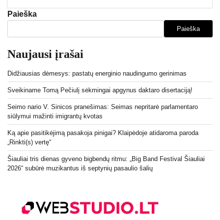
Paieška
Paieška
Naujausi įrašai
Didžiausias dėmesys: pastatų energinio naudingumo gerinimas
Sveikiname Tomą Pečiulį sėkmingai apgynus daktaro disertaciją!
Seimo nario V. Sinicos pranešimas: Seimas nepritarė parlamentaro
siūlymui mažinti imigrantų kvotas
Ką apie pasitikėjimą pasakoja pinigai? Klaipėdoje atidaroma paroda
„Rinkti(s) vertę“
Šiauliai tris dienas gyveno bigbendų ritmu: „Big Band Festival Šiauliai
2026“ subūrė muzikantus iš septynių pasaulio šalių