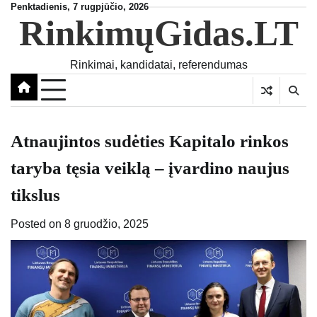
Skip
Penktadienis, 7 rugpjūčio, 2026
RinkimųGidas.LT
to
content
Rinkimai, kandidatai, referendumas
Atnaujintos sudėties Kapitalo rinkos
taryba tęsia veiklą – įvardino naujus
tikslus
Posted on
8 gruodžio, 2025