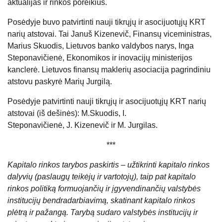
aktualijas ir rinkos poreikius.
Posėdyje buvo patvirtinti nauji tikrųjų ir asocijuotųjų KRT
narių atstovai. Tai Januš Kizenevič, Finansų viceministras,
Marius Skuodis, Lietuvos banko valdybos narys, Inga
Steponavičienė, Ekonomikos ir inovacijų ministerijos
kanclerė. Lietuvos finansų maklerių asociacija pagrindiniu
atstovu paskyrė Marių Jurgilą.
Posėdyje patvirtinti nauji tikrųjų ir asocijuotųjų KRT narių
atstovai (iš dešinės): M.Skuodis, I.
Steponavičienė, J. Kizenevič ir M. Jurgilas.
***
Kapitalo rinkos tarybos paskirtis – užtikrinti kapitalo rinkos
dalyvių (paslaugų teikėjų ir vartotojų), taip pat kapitalo
rinkos politiką formuojančių ir įgyvendinančių valstybės
institucijų bendradarbiavimą, skatinant kapitalo rinkos
plėtrą ir pažangą. Tarybą sudaro valstybės institucijų ir