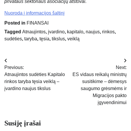
privataus sektoriaus asociacijų atstovai.
Nuoroda į informacijos šaltinį
Posted in
FINANSAI
Tagged
Atnaujintos
,
įvardino
,
kapitalo
,
naujus
,
rinkos
,
sudėties
,
taryba
,
tęsia
,
tikslus
,
veiklą
Navigacija
Previous:
Next:
tarp
Atnaujintos sudėties Kapitalo
ES vidaus reikalų ministrų
rinkos taryba tęsia veiklą –
susitikime – dėmesys
įrašų
įvardino naujus tikslus
saugumo grėsmėms ir
Migracijos pakto
įgyvendinimui
Susiję įrašai