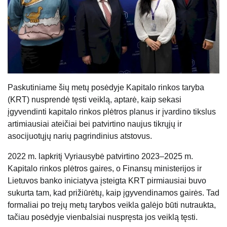
Paskutiniame šių metų posėdyje Kapitalo rinkos taryba
(KRT) nusprendė tęsti veiklą, aptarė, kaip sekasi
įgyvendinti kapitalo rinkos plėtros planus ir įvardino tikslus
artimiausiai ateičiai bei patvirtino naujus tikrųjų ir
asocijuotųjų narių pagrindinius atstovus.
2022 m. lapkritį Vyriausybė patvirtino 2023–2025 m.
Kapitalo rinkos plėtros gaires, o Finansų ministerijos ir
Lietuvos banko iniciatyva įsteigta KRT pirmiausiai buvo
sukurta tam, kad prižiūrėtų, kaip įgyvendinamos gairės. Tad
formaliai po trejų metų tarybos veikla galėjo būti nutraukta,
tačiau posėdyje vienbalsiai nuspręsta jos veiklą tęsti.