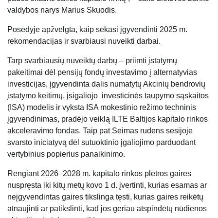
valdybos narys Marius Skuodis.
Posėdyje apžvelgta, kaip sekasi įgyvendinti 2025 m.
rekomendacijas ir svarbiausi nuveikti darbai.
Tarp svarbiausių nuveiktų darbų – priimti įstatymų
pakeitimai dėl pensijų fondų investavimo į alternatyvias
investicijas, įgyvendinta dalis numatytų Akcinių bendrovių
įstatymo keitimų, įsigaliojo investicinės taupymo sąskaitos
(ISA) modelis ir vyksta ISA mokestinio režimo techninis
įgyvendinimas, pradėjo veiklą ILTE Baltijos kapitalo rinkos
akceleravimo fondas. Taip pat Seimas rudens sesijoje
svarsto iniciatyvą dėl sutuoktinio įgaliojimo parduodant
vertybinius popierius panaikinimo.
Rengiant 2026–2028 m. kapitalo rinkos plėtros gaires
nuspręsta iki kitų metų kovo 1 d. įvertinti, kurias esamas ar
neįgyvendintas gaires tikslinga tęsti, kurias gaires reikėtų
atnaujinti ar patikslinti, kad jos geriau atspindėtų nūdienos