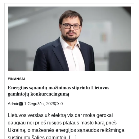
FINANSAI
Energijos sąnaudų mažinimas stiprintų Lietuvos
gamintojų konkurencingumą
Admin
1 Gegužės, 2026
0
Lietuvos verslas už elektrą vis dar moka gerokai
daugiau nei prieš rusijos plataus masto karą prieš
Ukrainą, o mažesnės energijos sąnaudos reikšmingai
sustiprintų šalies gamintojų […]