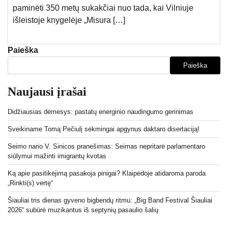
paminėti 350 metų sukakčiai nuo tada, kai Vilniuje
išleistoje knygelėje „Misura […]
Paieška
Paieška
Naujausi įrašai
Didžiausias dėmesys: pastatų energinio naudingumo gerinimas
Sveikiname Tomą Pečiulį sėkmingai apgynus daktaro disertaciją!
Seimo nario V. Sinicos pranešimas: Seimas nepritarė parlamentaro
siūlymui mažinti imigrantų kvotas
Ką apie pasitikėjimą pasakoja pinigai? Klaipėdoje atidaroma paroda
„Rinkti(s) vertę“
Šiauliai tris dienas gyveno bigbendų ritmu: „Big Band Festival Šiauliai
2026“ subūrė muzikantus iš septynių pasaulio šalių