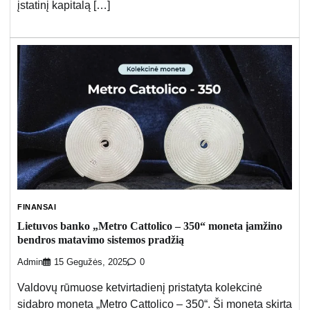
įstatinį kapitalą […]
FINANSAI
Lietuvos banko „Metro Cattolico – 350“ moneta įamžino
bendros matavimo sistemos pradžią
Admin
15 Gegužės, 2025
0
Valdovų rūmuose ketvirtadienį pristatyta kolekcinė
sidabro moneta „Metro Cattolico – 350“. Ši moneta skirta