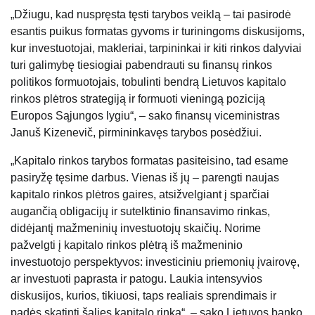
„Džiugu, kad nuspręsta tęsti tarybos veiklą – tai pasirodė
esantis puikus formatas gyvoms ir turiningoms diskusijoms,
kur investuotojai, makleriai, tarpininkai ir kiti rinkos dalyviai
turi galimybę tiesiogiai pabendrauti su finansų rinkos
politikos formuotojais, tobulinti bendrą Lietuvos kapitalo
rinkos plėtros strategiją ir formuoti vieningą poziciją
Europos Sąjungos lygiu“, – sako finansų viceministras
Januš Kizenevič, pirmininkavęs tarybos posėdžiui.
„Kapitalo rinkos tarybos formatas pasiteisino, tad esame
pasiryžę tęsime darbus. Vienas iš jų – parengti naujas
kapitalo rinkos plėtros gaires, atsižvelgiant į sparčiai
augančią obligacijų ir sutelktinio finansavimo rinkas,
didėjantį mažmeninių investuotojų skaičių. Norime
pažvelgti į kapitalo rinkos plėtrą iš mažmeninio
investuotojo perspektyvos: investiciniu priemonių įvairovę,
ar investuoti paprasta ir patogu. Laukia intensyvios
diskusijos, kurios, tikiuosi, taps realiais sprendimais ir
padės skatinti šalies kapitalo rinką“, – sako Lietuvos banko