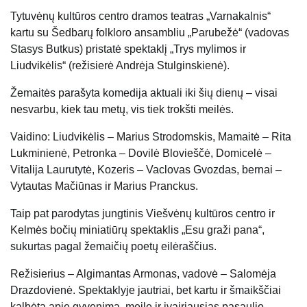
Tytuvėnų kultūros centro dramos teatras „Varnakalnis“
kartu su Šedbarų folkloro ansambliu „Parubežė“ (vadovas
Stasys Butkus) pristatė spektaklį „Trys mylimos ir
Liudvikėlis“ (režisierė Andrėja Stulginskienė).
Žemaitės parašyta komedija aktuali iki šių dienų – visai
nesvarbu, kiek tau metų, vis tiek trokšti meilės.
Vaidino: Liudvikėlis – Marius Strodomskis, Mamaitė – Rita
Lukminienė, Petronka – Dovilė Blovieščė, Domicelė –
Vitalija Laurutytė, Kozeris – Vaclovas Gvozdas, bernai –
Vytautas Mačiūnas ir Marius Pranckus.
Taip pat parodytas jungtinis Viešvėnų kultūros centro ir
Kelmės bočių miniatiūrų spektaklis „Esu graži pana“,
sukurtas pagal žemaičių poetų eilėraščius.
Režisierius – Algimantas Armonas, vadovė – Salomėja
Drazdovienė. Spektaklyje jautriai, bet kartu ir šmaikščiai
kalbėta apie gyvenimą, meilę ir įvairiausias pasaulio