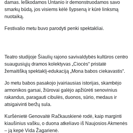
damas. Ieškodamos Untanio ir demonstruodamos savo
smarkų būdą, jos visiems kėlė šypseną ir kūrė linksmą
nuotaiką.
Festivalio metu buvo parodyti penki spektakliai.
Teatro studijoje Šiaulių rajono savivaldybės kultūros centro
suaugusiųjų dramos kolektyvas „Ciocės“ pristatė
žemaitišką spektaklį-edukaciją „Mona babos ciekavastis“.
Jo metu babos pasakojo įvairiausias istorijas, skambėjo
armonikos garsai, žiūrovai galėjo apžiūrėti senovinius
rakandus, paragauti cibulės, duonos, sūrio, medaus ir
atsigaivinti beržų sula.
Kuršėnietė Genovaitė Račkauskienė rodė, kaip marginti
kiaušinius vašku, o duona atkeliavo iš Naujosios Akmenės
– ją kepė Vida Žagarienė.