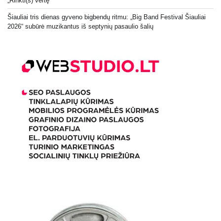
„Rinkti(s) vertę“
Šiauliai tris dienas gyveno bigbendų ritmu: „Big Band Festival Šiauliai
2026“ subūrė muzikantus iš septynių pasaulio šalių