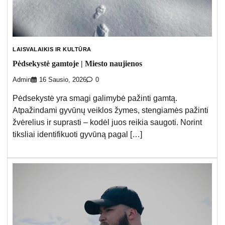
LAISVALAIKIS IR KULTŪRA
Pėdsekystė gamtoje | Miesto naujienos
Admin
16 Sausio, 2026
0
Pėdsekystė yra smagi galimybė pažinti gamtą.
Atpažindami gyvūnų veiklos žymes, stengiamės pažinti
žvėrelius ir suprasti – kodėl juos reikia saugoti. Norint
tiksliai identifikuoti gyvūną pagal […]