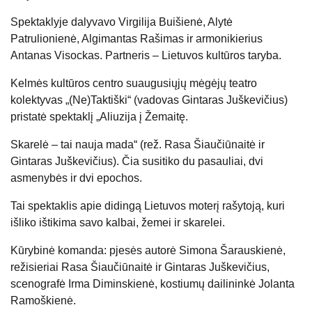
Spektaklyje dalyvavo Virgilija Buišienė, Alytė
Patrulionienė, Algimantas Rašimas ir armonikierius
Antanas Visockas. Partneris – Lietuvos kultūros taryba.
Kelmės kultūros centro suaugusiųjų mėgėjų teatro
kolektyvas „(Ne)Taktiški“ (vadovas Gintaras Juškevičius)
pristatė spektaklį „Aliuzija į Žemaitę.
Skarelė – tai nauja mada“ (rež. Rasa Šiaučiūnaitė ir
Gintaras Juškevičius). Čia susitiko du pasauliai, dvi
asmenybės ir dvi epochos.
Tai spektaklis apie didingą Lietuvos moterį rašytoją, kuri
išliko ištikima savo kalbai, žemei ir skarelei.
Kūrybinė komanda: pjesės autorė Simona Šarauskienė,
režisieriai Rasa Šiaučiūnaitė ir Gintaras Juškevičius,
scenografė Irma Diminskienė, kostiumų dailininkė Jolanta
Ramoškienė.