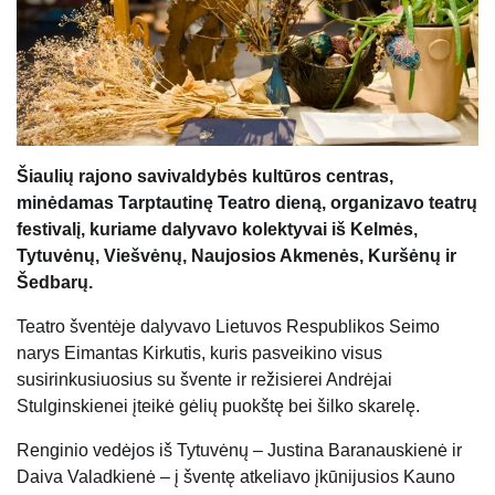
Šiaulių rajono savivaldybės kultūros centras,
minėdamas Tarptautinę Teatro dieną, organizavo teatrų
festivalį, kuriame dalyvavo kolektyvai iš Kelmės,
Tytuvėnų, Viešvėnų, Naujosios Akmenės, Kuršėnų ir
Šedbarų.
Teatro šventėje dalyvavo Lietuvos Respublikos Seimo
narys Eimantas Kirkutis, kuris pasveikino visus
susirinkusiuosius su švente ir režisierei Andrėjai
Stulginskienei įteikė gėlių puokštę bei šilko skarelę.
Renginio vedėjos iš Tytuvėnų – Justina Baranauskienė ir
Daiva Valadkienė – į šventę atkeliavo įkūnijusios Kauno