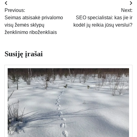
Navigacija
Previous:
Next:
tarp
Seimas atsisakė privalomo
SEO specialistai: kas jie ir
visų žemės sklypų
kodėl jų reikia jūsų verslui?
įrašų
ženklinimo riboženkliais
Susiję įrašai