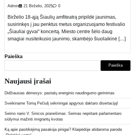
Admin
21 Birželio, 2025
0
Birželio 18-ąją Šiaulių amfiteatrą pripildė jaunimas,
susirinkęs į jau penktus metus organizuojamo festivalio
„Šiauliai gyvai“ koncertą. Miesto centre šėlo daug
smagiai nusiteikusio jaunimo, skambėjo šiuolaikinė […]
Paieška
Paieška
Naujausi įrašai
Didžiausias dėmesys: pastatų energinio naudingumo gerinimas
Sveikiname Tomą Pečiulį sėkmingai apgynus daktaro disertaciją!
Seimo nario V. Sinicos pranešimas: Seimas nepritarė parlamentaro
siūlymui mažinti imigrantų kvotas
Ką apie pasitikėjimą pasakoja pinigai? Klaipėdoje atidaroma paroda