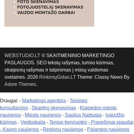
WEBSTUDIO.LT
© SKAITMENINIO MARKETINGO
PASLAUGOS. SEO tekstų rašymas, turinio kūrimas,
straipsnių rašymas ir talpinimas į mūsų valdomas
svetaines. 2026
RinkimųGidas.LT
Theme: Classy News By
Adore Themes
.
Draugai: -
Marketingo agentūra
-
Teisinės
konsultacijos
-
Skaidrių skenavimas
-
Klaipedos miesto
naujienos
-
Miesto naujienos
-
Saulius Narbutas
-
Įvaizdžio
kūrimas
-
Veidoskaita
-
Teniso treniruotės
- Pranešimai spaudai
-
Kauno naujienos
-
Regionų naujienos
-
Palangos naujienos