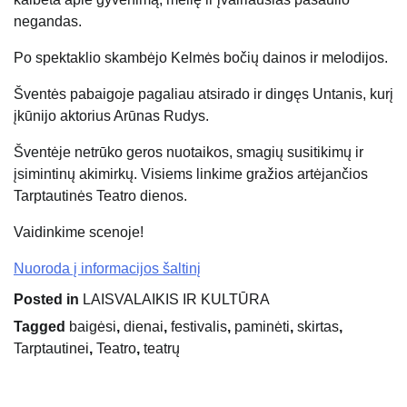
negandas.
Po spektaklio skambėjo Kelmės bočių dainos ir melodijos.
Šventės pabaigoje pagaliau atsirado ir dingęs Untanis, kurį
įkūnijo aktorius Arūnas Rudys.
Šventėje netrūko geros nuotaikos, smagių susitikimų ir
įsimintinų akimirkų. Visiems linkime gražios artėjančios
Tarptautinės Teatro dienos.
Vaidinkime scenoje!
Nuoroda į informacijos šaltinį
Posted in
LAISVALAIKIS IR KULTŪRA
Tagged
baigėsi
,
dienai
,
festivalis
,
paminėti
,
skirtas
,
Tarptautinei
,
Teatro
,
teatrų