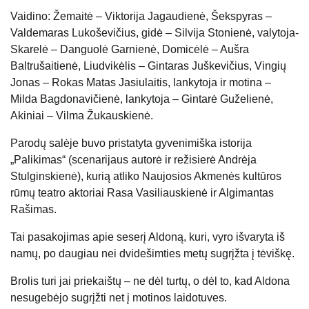
Vaidino: Žemaitė – Viktorija Jagaudienė, Šekspyras –
Valdemaras Lukoševičius, gidė – Silvija Stonienė, valytoja-
Skarelė – Danguolė Garnienė, Domicėlė – Aušra
Baltrušaitienė, Liudvikėlis – Gintaras Juškevičius, Vingių
Jonas – Rokas Matas Jasiulaitis, lankytoja ir motina –
Milda Bagdonavičienė, lankytoja – Gintarė Guželienė,
Akiniai – Vilma Žukauskienė.
Parodų salėje buvo pristatyta gyvenimiška istorija
„Palikimas“ (scenarijaus autorė ir režisierė Andrėja
Stulginskienė), kurią atliko Naujosios Akmenės kultūros
rūmų teatro aktoriai Rasa Vasiliauskienė ir Algimantas
Rašimas.
Tai pasakojimas apie seserį Aldoną, kuri, vyro išvaryta iš
namų, po daugiau nei dvidešimties metų sugrįžta į tėviškę.
Brolis turi jai priekaištų – ne dėl turtų, o dėl to, kad Aldona
nesugebėjo sugrįžti net į motinos laidotuves.