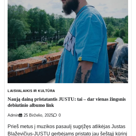
LAISVALAIKIS IR KULTŪRA
Naują dainą pristatantis JUSTU: tai – dar vienas žingsnis
debiutinio albumo link
Admin
25 Birželio, 2025
0
Prieš metus į muzikos pasaulį sugrįžęs atlikėjas Justas
Blaževičius-JUSTU gerbėjams pristato jau šeštąjį kūrinį