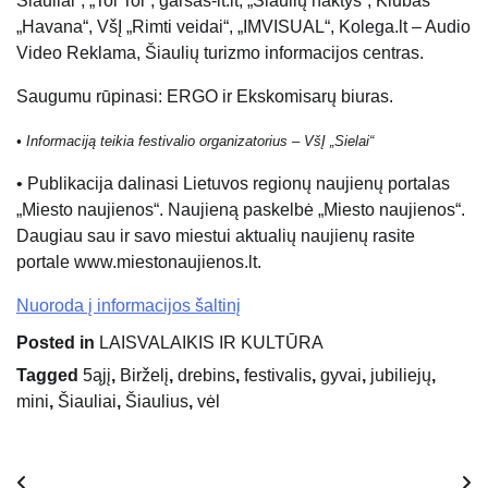
Šiauliai“, „Toi Toi“, garsas-lt.lt, „Šiaulių naktys“, Klubas
„Havana“, VšĮ „Rimti veidai“, „IMVISUAL“, Kolega.lt – Audio
Video Reklama, Šiaulių turizmo informacijos centras.
Saugumu rūpinasi: ERGO ir Ekskomisarų biuras.
• Informaciją teikia festivalio organizatorius – VšĮ „Sielai“
• Publikacija dalinasi Lietuvos regionų naujienų portalas
„Miesto naujienos“. Naujieną paskelbė „Miesto naujienos“.
Daugiau sau ir savo miestui aktualių naujienų rasite
portale www.miestonaujienos.lt.
Nuoroda į informacijos šaltinį
Posted in
LAISVALAIKIS IR KULTŪRA
Tagged
5ąjį
,
Birželį
,
drebins
,
festivalis
,
gyvai
,
jubiliejų
,
mini
,
Šiauliai
,
Šiaulius
,
vėl
Navigacija