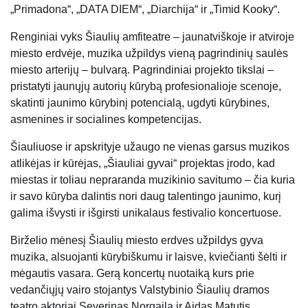
„Primadona“, „DATA DIEM“, „Diarchija“ ir „Timid Kooky“.
Renginiai vyks Šiaulių amfiteatre – jaunatviškoje ir atviroje
miesto erdvėje, muzika užpildys vieną pagrindinių saulės
miesto arterijų – bulvarą. Pagrindiniai projekto tikslai –
pristatyti jaunųjų autorių kūrybą profesionalioje scenoje,
skatinti jaunimo kūrybinį potencialą, ugdyti kūrybines,
asmenines ir socialines kompetencijas.
Šiauliuose ir apskrityje užaugo ne vienas garsus muzikos
atlikėjas ir kūrėjas, „Šiauliai gyvai“ projektas įrodo, kad
miestas ir toliau nepraranda muzikinio savitumo – čia kuria
ir savo kūryba dalintis nori daug talentingo jaunimo, kurį
galima išvysti ir išgirsti unikalaus festivalio koncertuose.
Birželio mėnesį Šiaulių miesto erdves užpildys gyva
muzika, alsuojanti kūrybiškumu ir laisve, kviečianti šėlti ir
mėgautis vasara. Gerą koncertų nuotaiką kurs prie
vedančiųjų vairo stojantys Valstybinio Šiaulių dramos
teatro aktoriai Severinas Norgaila ir Aidas Matutis.