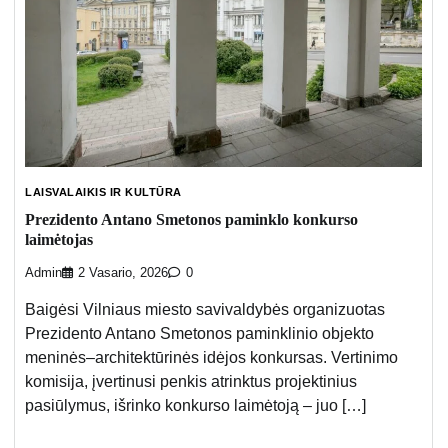
LAISVALAIKIS IR KULTŪRA
Prezidento Antano Smetonos paminklo konkurso
laimėtojas
Admin
2 Vasario, 2026
0
Baigėsi Vilniaus miesto savivaldybės organizuotas
Prezidento Antano Smetonos paminklinio objekto
meninės–architektūrinės idėjos konkursas. Vertinimo
komisija, įvertinusi penkis atrinktus projektinius
pasiūlymus, išrinko konkurso laimėtoją – juo […]