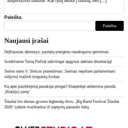
atspindžius balose. Kai rytą skubi į darbą, bet […]
Paieška
Paieška
Naujausi įrašai
Didžiausias dėmesys: pastatų energinio naudingumo gerinimas
Sveikiname Tomą Pečiulį sėkmingai apgynus daktaro disertaciją!
Seimo nario V. Sinicos pranešimas: Seimas nepritarė parlamentaro
siūlymui mažinti imigrantų kvotas
Ką apie pasitikėjimą pasakoja pinigai? Klaipėdoje atidaroma paroda
„Rinkti(s) vertę“
Šiauliai tris dienas gyveno bigbendų ritmu: „Big Band Festival Šiauliai
2026“ subūrė muzikantus iš septynių pasaulio šalių