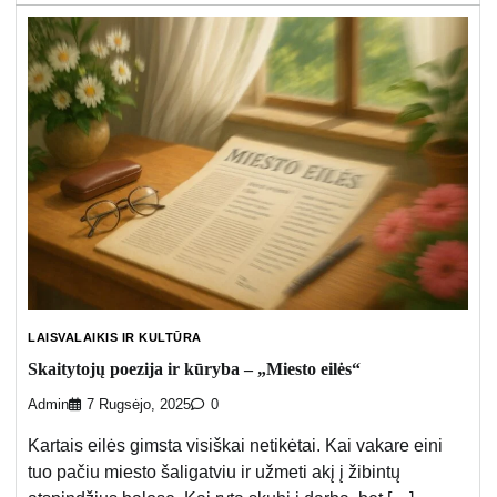
LAISVALAIKIS IR KULTŪRA
Skaitytojų poezija ir kūryba – „Miesto eilės“
Admin
7 Rugsėjo, 2025
0
Kartais eilės gimsta visiškai netikėtai. Kai vakare eini
tuo pačiu miesto šaligatviu ir užmeti akį į žibintų