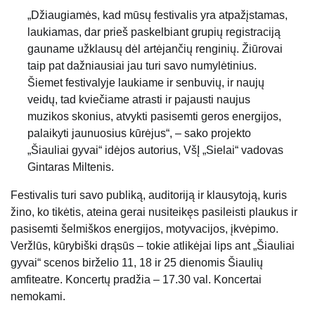
„Džiaugiamės, kad mūsų festivalis yra atpažįstamas,
laukiamas, dar prieš paskelbiant grupių registraciją
gauname užklausų dėl artėjančių renginių. Žiūrovai
taip pat dažniausiai jau turi savo numylėtinius.
Šiemet festivalyje laukiame ir senbuvių, ir naujų
veidų, tad kviečiame atrasti ir pajausti naujus
muzikos skonius, atvykti pasisemti geros energijos,
palaikyti jaunuosius kūrėjus“, – sako projekto
„Šiauliai gyvai“ idėjos autorius, VšĮ „Sielai“ vadovas
Gintaras Miltenis.
Festivalis turi savo publiką, auditoriją ir klausytoją, kuris
žino, ko tikėtis, ateina gerai nusiteikęs pasileisti plaukus ir
pasisemti šelmiškos energijos, motyvacijos, įkvėpimo.
Veržlūs, kūrybiški drąsūs – tokie atlikėjai lips ant „Šiauliai
gyvai“ scenos birželio 11, 18 ir 25 dienomis Šiaulių
amfiteatre. Koncertų pradžia – 17.30 val. Koncertai
nemokami.