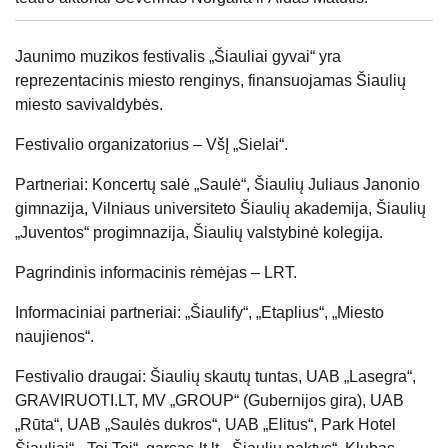
Jaunimo muzikos festivalis „Šiauliai gyvai“ yra
reprezentacinis miesto renginys, finansuojamas Šiaulių
miesto savivaldybės.
Festivalio organizatorius – VšĮ „Sielai“.
Partneriai: Koncertų salė „Saulė“, Šiaulių Juliaus Janonio
gimnazija, Vilniaus universiteto Šiaulių akademija, Šiaulių
„Juventos“ progimnazija, Šiaulių valstybinė kolegija.
Pagrindinis informacinis rėmėjas – LRT.
Informaciniai partneriai: „Šiaulify“, „Etaplius“, „Miesto
naujienos“.
Festivalio draugai: Šiaulių skautų tuntas, UAB „Lasegra“,
GRAVIRUOTI.LT, MV „GROUP“ (Gubernijos gira), UAB
„Rūta“, UAB „Saulės dukros“, UAB „Elitus“, Park Hotel