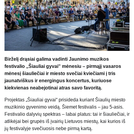
Birželį drąsiai galima vadinti Jaunimo muzikos
festivalio „Šiauliai gyvai“ mėnesiu – pirmąjį vasaros
mėnesį šiauliečiai ir miesto svečiai kviečiami į tris
jaunatviškus ir energingus koncertus, kuriuose
kiekvienas neabejotinai atras savo favoritą.
Projektas „Šiauliai gyvai“ prisideda kuriant Šiaulių miesto
muzikinio gyvenimo veidą. Šiemet festivalis – jau 5-asis.
Festivalio dalyvių spektras – labai platus: tai ir šiauliečiai, ir
atlikėjai bei grupės iš įvairių Lietuvos miestų, kai kurios iš
jų festivalyje svečiuosis nebe pirmą kartą.