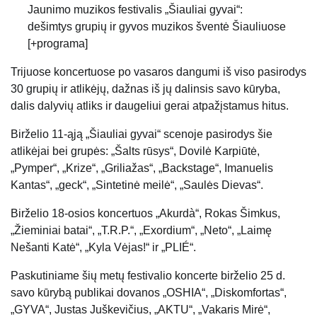
Jaunimo muzikos festivalis „Šiauliai gyvai“:
dešimtys grupių ir gyvos muzikos šventė Šiauliuose
[+programa]
Trijuose koncertuose po vasaros dangumi iš viso pasirodys
30 grupių ir atlikėjų, dažnas iš jų dalinsis savo kūryba,
dalis dalyvių atliks ir daugeliui gerai atpažįstamus hitus.
Birželio 11-ąją „Šiauliai gyvai“ scenoje pasirodys šie
atlikėjai bei grupės: „Šalts rūsys“, Dovilė Karpiūtė,
„Pymper“, „Krize“, „Griliažas“, „Backstage“, Imanuelis
Kantas“, „geck“, „Sintetinė meilė“, „Saulės Dievas“.
Birželio 18-osios koncertuos „Akurdà“, Rokas Šimkus,
„Žieminiai batai“, „T.R.P.“, „Exordium“, „Neto“, „Laimę
Nešanti Katė“, „Kyla Vėjas!“ ir „PLIÉ“.
Paskutiniame šių metų festivalio koncerte birželio 25 d.
savo kūrybą publikai dovanos „OSHIA“, „Diskomfortas“,
„GYVA“, Justas Juškevičius, „AKTU“, „Vakaris Mirė“,