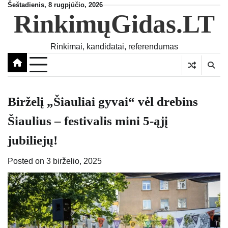
Skip
Šeštadienis, 8 rugpjūčio, 2026
RinkimųGidas.LT
to
content
Rinkimai, kandidatai, referendumas
Birželį „Šiauliai gyvai“ vėl drebins
Šiaulius – festivalis mini 5-ąjį
jubiliejų!
Posted on
3 birželio, 2025