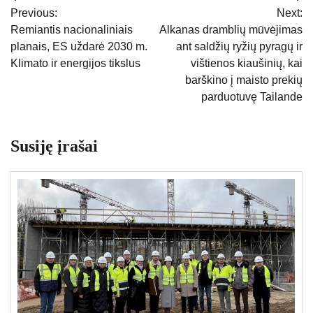
Previous:
Next:
tarp
Remiantis nacionaliniais
Alkanas dramblių mūvėjimas
planais, ES uždarė 2030 m.
ant saldžių ryžių pyragų ir
įrašų
Klimato ir energijos tikslus
vištienos kiaušinių, kai
barškino į maisto prekių
parduotuvę Tailande
Susiję įrašai