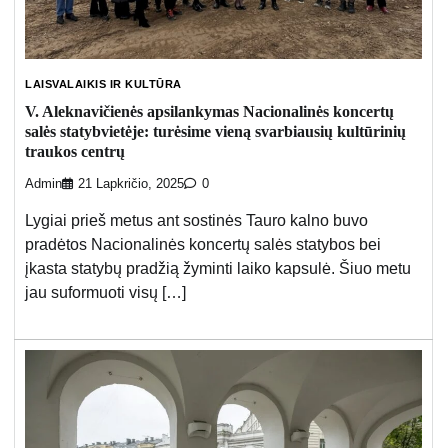
LAISVALAIKIS IR KULTŪRA
V. Aleknavičienės apsilankymas Nacionalinės koncertų
salės statybvietėje: turėsime vieną svarbiausių kultūrinių
traukos centrų
Admin
21 Lapkričio, 2025
0
Lygiai prieš metus ant sostinės Tauro kalno buvo
pradėtos Nacionalinės koncertų salės statybos bei
įkasta statybų pradžią žyminti laiko kapsulė. Šiuo metu
jau suformuoti visų […]