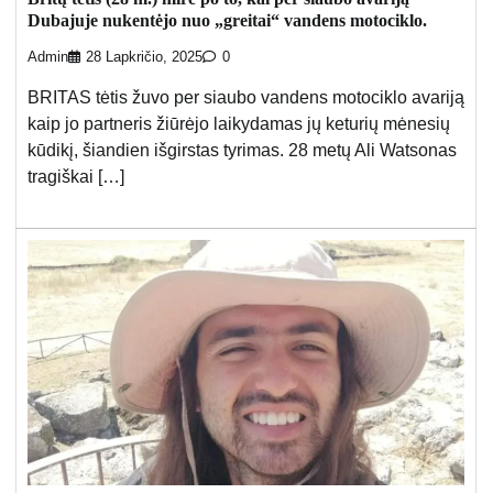
Dubajuje nukentėjo nuo „greitai“ vandens motociklo.
Admin
28 Lapkričio, 2025
0
BRITAS tėtis žuvo per siaubo vandens motociklo avariją
kaip jo partneris žiūrėjo laikydamas jų keturių mėnesių
kūdikį, šiandien išgirstas tyrimas. 28 metų Ali Watsonas
tragiškai […]