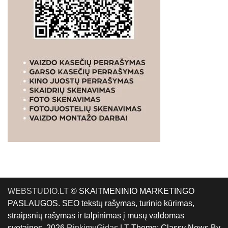
WEBSTUDIO.LT
© SKAITMENINIO MARKETINGO
PASLAUGOS. SEO tekstų rašymas, turinio kūrimas,
straipsnių rašymas ir talpinimas į mūsų valdomas
svetaines. 2026
RinkimųGidas.LT
Theme: Classy News By