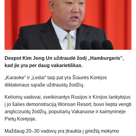
Despot Kim Jong Un uždraudė žodį „Hamburgeris“,
kad jis yra per daug vakarietiškas.
„Karaoke“ ir „Ledai“ taip pat yra Šiaurės Korėjos
diktatoriaus sąraše uždraustų žodžių.
Kelionių vadovai, sveikinantys Rusijos ir Kinijos lankytojus
į jo šalies demonstraciją Wonsan Resort, buvo liepta vengti
anglicizuotų žodžių, populiarių Vakaruose ir kaimyninėje
Pietų Korėjoje.
Maždaug 20–30 vadovų yra įtraukta į griežtą mokymo