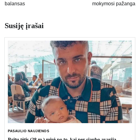
balansas
mokymosi pažanga
Susiję įrašai
PASAULIO NAUJIENOS
Britų tėtis (28 m.) mirė po to, kai per siaubo avariją