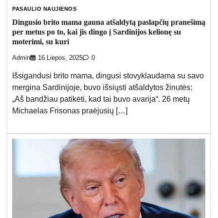
PASAULIO NAUJIENOS
Dingusio brito mama gauna atšaldytą paslapčių pranešimą
per metus po to, kai jis dingo į Sardinijos kelionę su
moterimi, su kuri
Admin
16 Liepos, 2025
0
Išsigandusi brito mama, dingusi stovyklaudama su savo
mergina Sardinijoje, buvo išsiųsti atšaldytos žinutės:
„Aš bandžiau patikėti, kad tai buvo avarija“. 26 metų
Michaelas Frisonas praėjusių […]