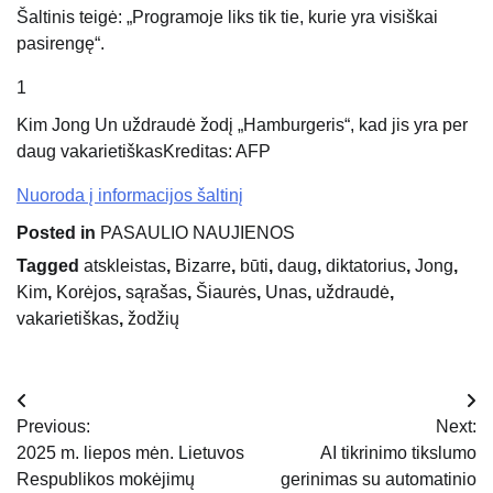
Šaltinis teigė: „Programoje liks tik tie, kurie yra visiškai
pasirengę“.
1
Kim Jong Un uždraudė žodį „Hamburgeris“, kad jis yra per
daug vakarietiškas
Kreditas: AFP
Nuoroda į informacijos šaltinį
Posted in
PASAULIO NAUJIENOS
Tagged
atskleistas
,
Bizarre
,
būti
,
daug
,
diktatorius
,
Jong
,
Kim
,
Korėjos
,
sąrašas
,
Šiaurės
,
Unas
,
uždraudė
,
vakarietiškas
,
žodžių
Navigacija
Previous:
Next:
tarp
2025 m. liepos mėn. Lietuvos
AI tikrinimo tikslumo
Respublikos mokėjimų
gerinimas su automatinio
įrašų