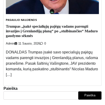
PASAULIO NAUJIENOS
Trumpas „įsakė specialiųjų pajėgų vadams parengti
invazijos į Grenlandiją planą“ po „stulbinančios“ Maduro
gaudymo sėkmės
Admin
11 Sausio, 2026
0
DONALDAS Trumpas įsakė savo specialiųjų pajėgų
vadams parengti invazijos į Grenlandiją planus, rašoma
pranešime. Pasak šaltinių Vašingtone, JAV prezidento
komanda, kurią paskatino „stulbinantis“ Nicolas Maduro
[…]
Paieška
Paieška