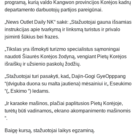
programą, kurią valdo Kangwon provincijos Korėjos kadrų
departamento darbuotojų partijos pareigūnai.
„News Outlet Daily NK“ sakė: „Stažuotojai gauna išsamias
instrukcijas apie tvarkymą ir linksmą turistus ir privalo
įsiminti šūkius bei frazes.
„Tikslas yra išmokyti turizmo specialistus sąmoningai
naudoti Šiaurės Korėjos žodyną, vengiant Pietų Korėjos
išraiškų ir užsienio paskolų žodžių.
„Stažuotojai turi pasakyti, kad„ Dajin-Gogi GyeOpppang
“(dviguba duona su malta jautiena) mėsainiui ir„ Eseukimo
“(„ Eskimo “) ledams.
„Ir karaoke mašinos, plačiai paplitusios Pietų Korėjoje,
turėtų būti vadinamos„ ekrano akompanimento mašinomis
“.
Baigę kursą, stažuotojai laikys egzaminą.