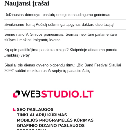
Naujausi įrašai
Didžiausias dėmesys: pastatų energinio naudingumo gerinimas
Sveikiname Tomą Pečiulį sėkmingai apgynus daktaro disertaciją!
Seimo nario V. Sinicos pranešimas: Seimas nepritarė parlamentaro
siūlymui mažinti imigrantų kvotas
Ką apie pasitikėjimą pasakoja pinigai? Klaipėdoje atidaroma paroda
„Rinkti(s) vertę“
Šiauliai tris dienas gyveno bigbendų ritmu: „Big Band Festival Šiauliai
2026“ subūrė muzikantus iš septynių pasaulio šalių