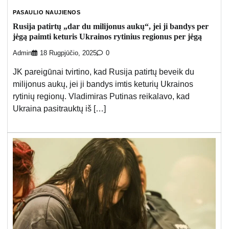
PASAULIO NAUJIENOS
Rusija patirtų „dar du milijonus aukų“, jei ji bandys per
jėgą paimti keturis Ukrainos rytinius regionus per jėgą
Admin
18 Rugpjūčio, 2025
0
JK pareigūnai tvirtino, kad Rusija patirtų beveik du
milijonus aukų, jei ji bandys imtis keturių Ukrainos
rytinių regionų. Vladimiras Putinas reikalavo, kad
Ukraina pasitrauktų iš […]