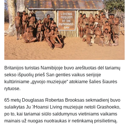
Britanijos turistas Namibijoje buvo areštuotas dėl tariamų
sekso išpuolių prieš San genties vaikus serijoje
kultūriniame „gyvojo muziejuje“ atokiame šalies šiaurės
rytuose.
65 metų Douglasas Robertas Brooksas sekmadienį buvo
sulaikytas Ju '/Hoansi Living muziejuje netoli Grashoeko,
po to, kai tariamai siūlo saldumynus vietiniams vaikams
mainais už nuogas nuotraukas ir netinkamą prisilietimą.