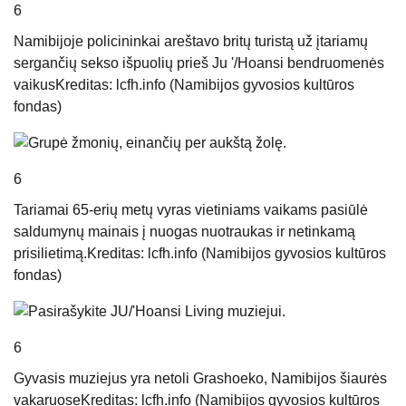
6
Namibijoje policininkai areštavo britų turistą už įtariamų
sergančių sekso išpuolių prieš Ju '/Hoansi bendruomenės
vaikus
Kreditas: lcfh.info (Namibijos gyvosios kultūros
fondas)
6
Tariamai 65-erių metų vyras vietiniams vaikams pasiūlė
saldumynų mainais į nuogas nuotraukas ir netinkamą
prisilietimą.
Kreditas: lcfh.info (Namibijos gyvosios kultūros
fondas)
6
Gyvasis muziejus yra netoli Grashoeko, Namibijos šiaurės
vakaruose
Kreditas: lcfh.info (Namibijos gyvosios kultūros