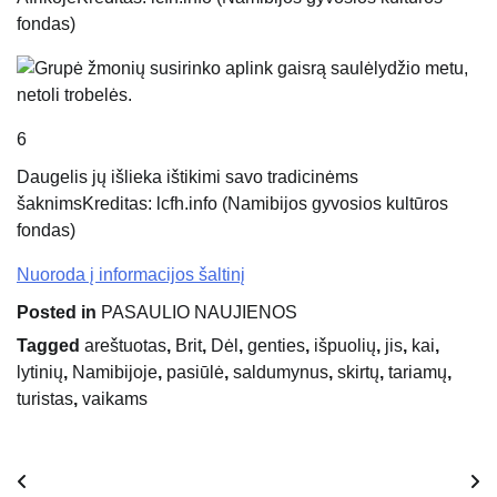
fondas)
6
Daugelis jų išlieka ištikimi savo tradicinėms
šaknims
Kreditas: lcfh.info (Namibijos gyvosios kultūros
fondas)
Nuoroda į informacijos šaltinį
Posted in
PASAULIO NAUJIENOS
Tagged
areštuotas
,
Brit
,
Dėl
,
genties
,
išpuolių
,
jis
,
kai
,
lytinių
,
Namibijoje
,
pasiūlė
,
saldumynus
,
skirtų
,
tariamų
,
turistas
,
vaikams
Navigacija