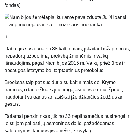
fondas)
6
Dabar jis susiduria su 38 kaltinimais, įskaitant išžaginimus,
nepadorų užpuolimą, prekybą žmonėmis ir vaikų
išnaudojimą pagal Namibijos 2015 m. Vaikų priežiūros ir
apsaugos įstatymą bei tarptautinius protokolus.
Brooksas taip pat susiduria su kaltinimais dėl Krymo
traumos, o tai reiškia sąmoningą asmens orumo išpuolį,
naudojant vulgarius ar rasiškai įžeidžiančius žodžius ar
gestus.
Tariamai pensininkas įtikino 33 nepilnamečius nusirengti ir
leisti jam paliesti jų asmenines dalis, pažadėdamas
saldumynus, kuriuos jis atnešė į stovyklą.