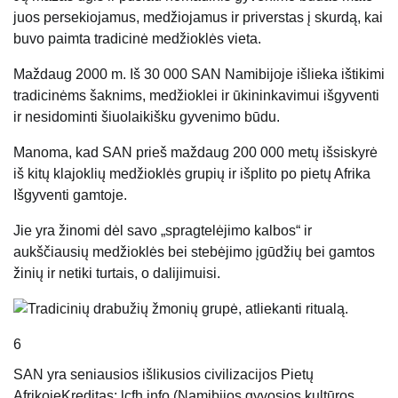
juos persekiojamus, medžiojamus ir priverstas į skurdą, kai
buvo paimta tradicinė medžioklės vieta.
Maždaug 2000 m. Iš 30 000 SAN Namibijoje išlieka ištikimi
tradicinėms šaknims, medžioklei ir ūkininkavimui išgyventi
ir nesidominti šiuolaikišku gyvenimo būdu.
Manoma, kad SAN prieš maždaug 200 000 metų išsiskyrė
iš kitų klajoklių medžioklės grupių ir išplito po pietų
Afrika
Išgyventi gamtoje.
Jie yra žinomi dėl savo „spragtelėjimo kalbos“ ir
aukščiausių medžioklės bei stebėjimo įgūdžių bei gamtos
žinių ir netiki turtais, o dalijimuisi.
6
SAN yra seniausios išlikusios civilizacijos Pietų
Afrikoje
Kreditas: lcfh.info (Namibijos gyvosios kultūros