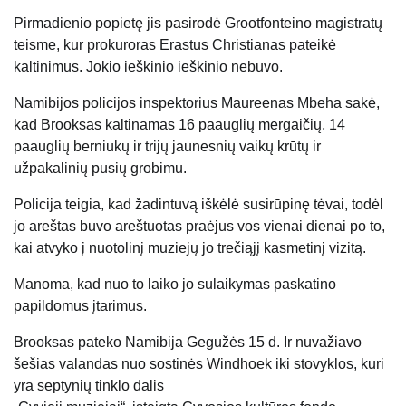
Pirmadienio popietę jis pasirodė Grootfonteino magistratų
teisme, kur prokuroras Erastus Christianas pateikė
kaltinimus. Jokio ieškinio ieškinio nebuvo.
Namibijos policijos inspektorius Maureenas Mbeha sakė,
kad Brooksas kaltinamas 16 paauglių mergaičių, 14
paauglių berniukų ir trijų jaunesnių vaikų krūtų ir
užpakalinių pusių grobimu.
Policija teigia, kad žadintuvą iškėlė susirūpinę tėvai, todėl
jo areštas buvo areštuotas praėjus vos vienai dienai po to,
kai atvyko į nuotolinį muziejų jo trečiąjį kasmetinį vizitą.
Manoma, kad nuo to laiko jo sulaikymas paskatino
papildomus įtarimus.
Brooksas pateko
Namibija
Gegužės 15 d. Ir nuvažiavo
šešias valandas nuo sostinės Windhoek iki stovyklos, kuri
yra septynių tinklo dalis