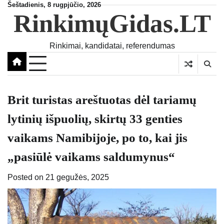
Skip
Šeštadienis, 8 rugpjūčio, 2026
RinkimųGidas.LT
to
content
Rinkimai, kandidatai, referendumas
Brit turistas areštuotas dėl tariamų
lytinių išpuolių, skirtų 33 genties
vaikams Namibijoje, po to, kai jis
„pasiūlė vaikams saldumynus“
Posted on
21 gegužės, 2025