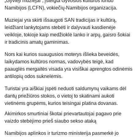
„Gyvieji muziejai“, įsteigta Gyvosios kultūros fondo
Namibijos (LCFN), vokiečių-Namibijos organizacija.
Muziejai yra skirti išsaugoti SAN tradicijas ir kultūrą,
leidžiant lankytojams stebėti ir dalyvauti kasdienėje
veikloje, tokioje kaip medžioklė lanko ir arpų, gaisro šokiai
ir tradicinis amatų gaminimas.
Nors kai kurios suaugusios moterys išlieka beveidės,
laikydamos kultūros normas, vadovybės teigė, kad
paauglės mergaitės visada yra visiškai aprengtos odinėmis
antilopių odos suknelėmis.
Turistai yra aiškiai įspėti neduoti saldumynų vaikams dėl
dantų priežiūros stokos, o vietoj to skatinami aukoti
vietinėms grupėms, kurios teisingai platina dovanas.
Akimirkos smurtiniai škotai prievartautojai pagavo prie
vaizdo stebėjimo prieš siaubo sekso ataką
Namibijos aplinkos ir turizmo ministerija pasmerkė jo