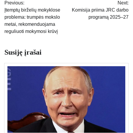
Previous:
Next:
tarp
Įtemptų birželių mokyklose
Komisija priima JRC darbo
problema: trumpės mokslo
programą 2025–27
įrašų
metai, rekomenduojama
reguliuoti mokymosi krūvį
Susiję įrašai