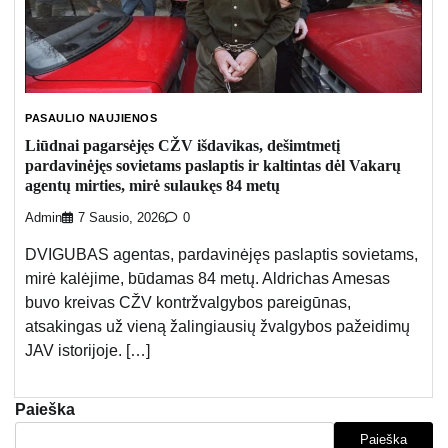
PASAULIO NAUJIENOS
Liūdnai pagarsėjęs CŽV išdavikas, dešimtmetį
pardavinėjęs sovietams paslaptis ir kaltintas dėl Vakarų
agentų mirties, mirė sulaukęs 84 metų
Admin
7 Sausio, 2026
0
DVIGUBAS agentas, pardavinėjęs paslaptis sovietams,
mirė kalėjime, būdamas 84 metų. Aldrichas Amesas
buvo kreivas CŽV kontržvalgybos pareigūnas,
atsakingas už vieną žalingiausių žvalgybos pažeidimų
JAV istorijoje. […]
Paieška
Paieška