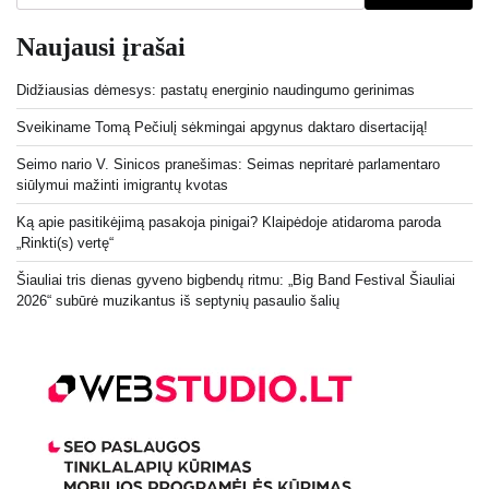
Naujausi įrašai
Didžiausias dėmesys: pastatų energinio naudingumo gerinimas
Sveikiname Tomą Pečiulį sėkmingai apgynus daktaro disertaciją!
Seimo nario V. Sinicos pranešimas: Seimas nepritarė parlamentaro
siūlymui mažinti imigrantų kvotas
Ką apie pasitikėjimą pasakoja pinigai? Klaipėdoje atidaroma paroda
„Rinkti(s) vertę“
Šiauliai tris dienas gyveno bigbendų ritmu: „Big Band Festival Šiauliai
2026“ subūrė muzikantus iš septynių pasaulio šalių