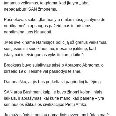
tariamus veiksmus, teigdama, kad jie yra „labai
nepagarbūs“ SAN žmonėms.
Pašnekovas sakė: „Įtarimai yra rimtas mūsų įstatymo dėl
nepilnamečių apsaugos pažeidimas ir turistams
nepriimtina juos išnaudoti.
„Mes sveikiname Namibijos policiją už greitus veiksmus,
susijusius su šiuo klausimu, ir esame įsitikinę, kad
įstatymai ir teisingumas vyks tinkamu laiku“.
Brooksas buvo sulaikytas teisėjo Abraomo Abraomo, o
birželio 19 d. Teisme vėl pasirodys teisme.
Dar neaišku, ar jis bus perkeltas į pagrindinį kalėjimą.
SAN arba Bushmen, kaip jie buvo žinomi kolonijiniais
laikais, ir aprašymas, kai kurie mano, kad pasenę – yra
seniausios išlikusios civilizacijos Pietų
Afrika
.
Jų mažas ūgis ir pusiau nomadinis gyvenimo būdas matė