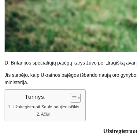
D. Britanijos specialiųjų pajėgų karys žuvo per „tragišką avari
Jis stebėjo, kaip Ukrainos pajėgos išbando naują oro gynybo
ministerija.
Turinys:
Užsiregistruoti Saulė naujienlaiškis
Ačiū!
Užsiregistruo