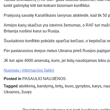
turėti galimybę kilti bet kokiam būsimam konfliktui.
Praėjusią savaitę Karališkasis laivynas atskleidė, kad tik 50 
Armijos karių skaičius yra istorinis žemumas, o RAF turi mažiau
Britanija ruošėsi karui su Rusija.
Šiuolaikinio konflikto pobūdis sparčiai keičiasi, o bepiločiai 
Per pastaruosius dvejus metus Ukraina prieš Rusijos pajėgas
JK turi apie 4000 arsenalą, kuris, jei būtų naudojamas tokiu p
Nuoroda į informacijos šaltinį
Posted in
PASAULIO NAUJIENOS
Tagged
atsitikimą
,
bandymą
,
britų
,
buvo
,
gynybos
,
karys
,
nau
Ukrainos
,
žuvęs