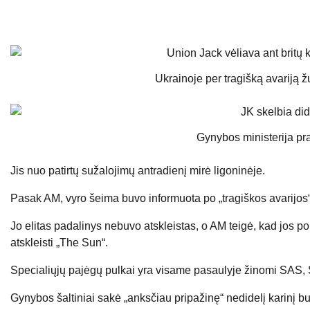
Ukrainoje per tragišką avariją ž
Gynybos ministerija pr
Jis nuo patirtų sužalojimų antradienį mirė ligoninėje.
Pasak AM, vyro šeima buvo informuota po „tragiškos avarijos“, į
Jo elitas padalinys nebuvo atskleistas, o AM teigė, kad jos polit
atskleisti „The Sun“.
Specialiųjų pajėgų pulkai yra visame pasaulyje žinomi SAS,
Gynybos šaltiniai sakė „anksčiau pripažinę“ nedidelį karinį b