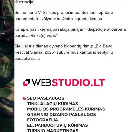
disertaciją!
Seimo nario V. Sinicos pranešimas: Seimas nepritarė
parlamentaro siūlymui mažinti imigrantų kvotas
Ką apie pasitikėjimą pasakoja pinigai? Klaipėdoje atidaroma
paroda „Rinkti(s) vertę“
Šiauliai tris dienas gyveno bigbendų ritmu: „Big Band
Festival Šiauliai 2026“ subūrė muzikantus iš septynių
pasaulio šalių