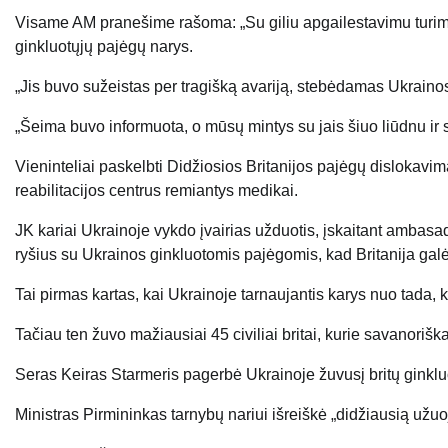
Visame AM pranešime rašoma: „Su giliu apgailestavimu turime 
ginkluotųjų pajėgų narys.
„Jis buvo sužeistas per tragišką avariją, stebėdamas Ukraino
„Šeima buvo informuota, o mūsų mintys su jais šiuo liūdnu ir 
Vieninteliai paskelbti Didžiosios Britanijos pajėgų dislokavi
reabilitacijos centrus remiantys medikai.
JK kariai Ukrainoje vykdo įvairias užduotis, įskaitant ambasa
ryšius su Ukrainos ginkluotomis pajėgomis, kad Britanija galė
Tai pirmas kartas, kai Ukrainoje tarnaujantis karys nuo tada, 
Tačiau ten žuvo mažiausiai 45 civiliai britai, kurie savanoriš
Seras Keiras Starmeris pagerbė Ukrainoje žuvusį britų ginklu
Ministras Pirmininkas tarnybų nariui išreiškė „didžiausią užuo