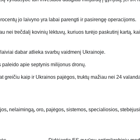
procentų jo laivyno yra labai parengti ir pasirengę operacijoms.
 nei trečdalį kovinių lėktuvų, kuriuos turėjo paskutinį kartą, kai
orlaiviai dabar atlieka svarbų vaidmenį Ukrainoje.
 paleido apie septynis milijonus dronų.
at greičiu kaip ir Ukrainos pajėgos, truktų mažiau nei 24 valand
jos
,
nelaimingą
,
oro
,
pajėgos
,
sistemos
,
specialiosios
,
stebėjus