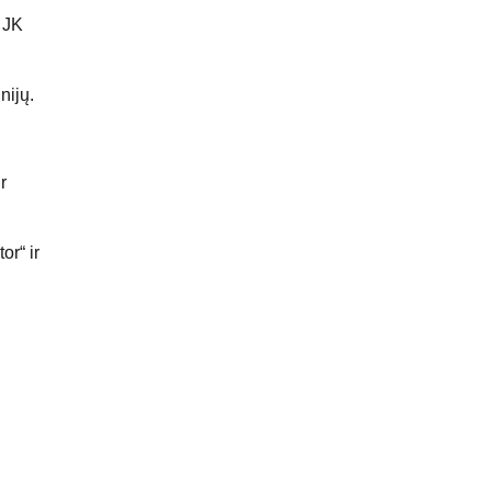
 JK
nijų.
r
or“ ir