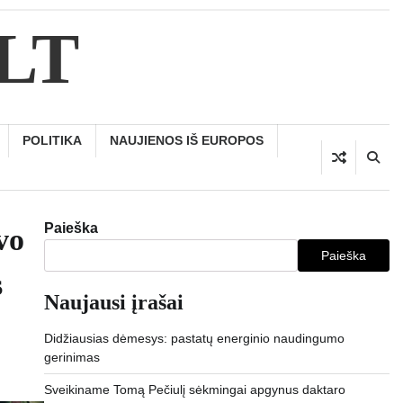
.LT
POLITIKA
NAUJIENOS IŠ EUROPOS
Paieška
vo
Paieška
s
Naujausi įrašai
Didžiausias dėmesys: pastatų energinio naudingumo
gerinimas
Sveikiname Tomą Pečiulį sėkmingai apgynus daktaro