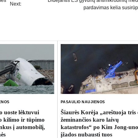
nės
Didėjantis ES gyvūnų antimikrobinių me
Next:
pardavimas kelia susirū
ENOS
PASAULIO NAUJIENOS
 uoste lėktuvui
Šiaurės Korėja „areštuoja tris 
 kilimo ir tūpimo
žeminančios karo laivų
enkus į automobilį,
katastrofos“ po Kim Jong-un
ės
įžados nubausti tuos