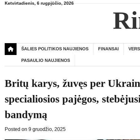
Skip
Ketvirtadienis, 6 rugpjūčio, 2026
Ri
to
content
ŠALIES POLITIKOS NAUJIENOS
FINANSAI
VER
PASAULIO NAUJIENOS
Britų karys, žuvęs per Ukrain
specialiosios pajėgos, stebėju
bandymą
Posted on
9 gruodžio, 2025