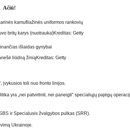
Ačiū!
uvo britų karys (nuotrauka)
Kreditas: Getty
anešė liūdną žinią
Kreditas: Getty
vykusios toli nuo fronto linijos.
ika yra „nei patvirtinti, nei paneigti“ specialiųjų pajėgų operacij
 SBS ir Specialusis žvalgybos pulkas (SRR).
uvimą Ukrainoje.