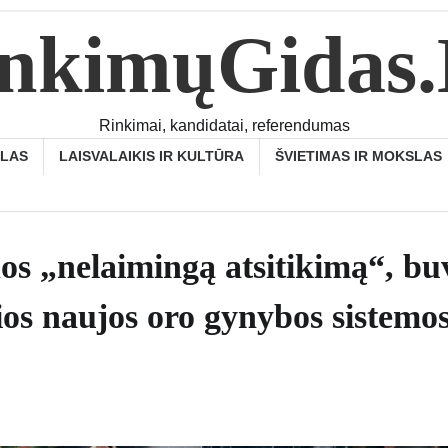
nkimųGidas
Rinkimai, kandidatai, referendumas
SLAS
LAISVALAIKIS IR KULTŪRA
ŠVIETIMAS IR MOKSLAS
os „nelaimingą atsitikimą“, bu
sios naujos oro gynybos sistemo