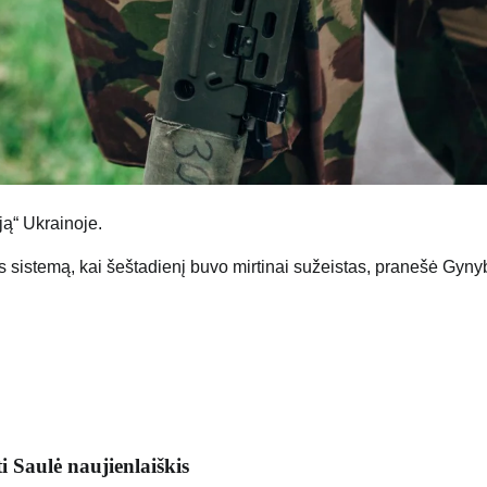
ją“ Ukrainoje.
s sistemą, kai šeštadienį buvo mirtinai sužeistas, pranešė Gyn
ti
Saulė
naujienlaiškis