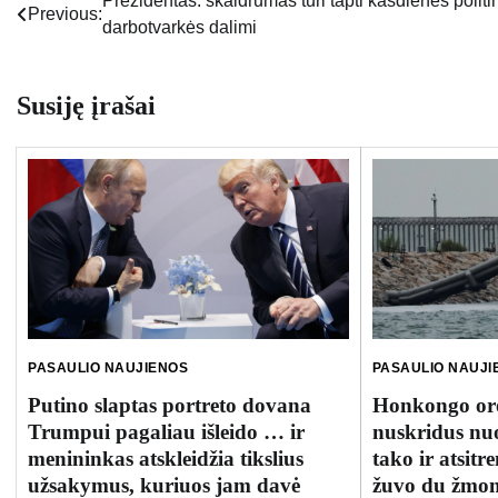
Prezidentas: skaidrumas turi tapti kasdienės politi
Navigacija
Previous:
darbotvarkės dalimi
tarp
įrašų
Susiję įrašai
PASAULIO NAUJIENOS
PASAULIO NAUJI
Putino slaptas portreto dovana
Honkongo oro
Trumpui pagaliau išleido … ir
nuskridus nuo
menininkas atskleidžia tikslius
tako ir atsitr
užsakymus, kuriuos jam davė
žuvo du žmon