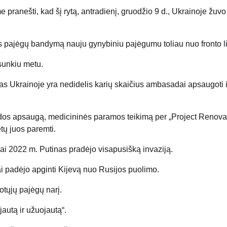
pranešti, kad šį rytą, antradienį, gruodžio 9 d., Ukrainoje žuvo
s pajėgų bandymą nauju gynybiniu pajėgumu toliau nuo fronto li
sunkiu metu.
mas Ukrainoje yra nedidelis karių skaičius ambasadai apsaugoti i
dos ​​apsaugą, medicininės paramos teikimą per „Project Renovat
tų juos paremti.
kai 2022 m. Putinas pradėjo visapusišką invaziją.
kai padėjo apginti Kijevą nuo Rusijos puolimo.
otųjų pajėgų narį.
jautą ir užuojautą“.