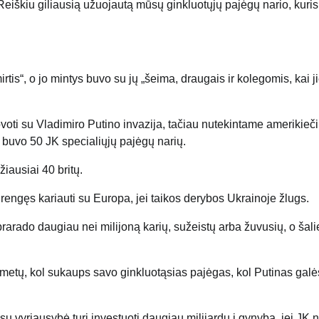
eiškiu giliausią užuojautą mūsų ginkluotųjų pajėgų nario, kuris,
is“, o jo mintys buvo su jų „šeima, draugais ir kolegomis, kai j
ovoti su Vladimiro Putino invazija, tačiau nutekintame amerikieč
 buvo 50 JK specialiųjų pajėgų narių.
ausiai 40 britų.
irengęs kariauti su Europa, jei taikos derybos Ukrainoje žlugs.
prarado daugiau nei milijoną karių, sužeistų arba žuvusių, o šali
ių metų, kol sukaups savo ginkluotąsias pajėgas, kol Putinas galė
 vyriausybė turi investuoti daugiau milijardų į gynybą, jei JK n