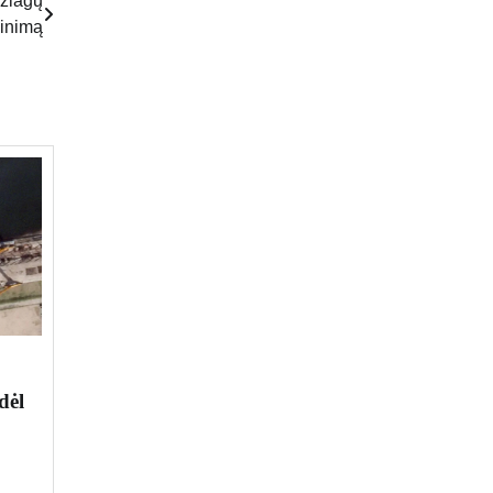
džiagų
pinimą
dėl
o