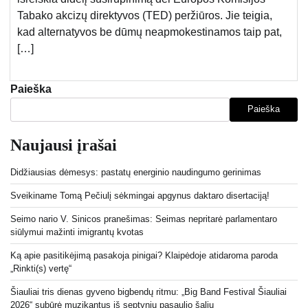
Tabako akcizų direktyvos (TED) peržiūros. Jie teigia,
kad alternatyvos be dūmų neapmokestinamos taip pat,
[…]
Paieška
Paieška
Naujausi įrašai
Didžiausias dėmesys: pastatų energinio naudingumo gerinimas
Sveikiname Tomą Pečiulį sėkmingai apgynus daktaro disertaciją!
Seimo nario V. Sinicos pranešimas: Seimas nepritarė parlamentaro
siūlymui mažinti imigrantų kvotas
Ką apie pasitikėjimą pasakoja pinigai? Klaipėdoje atidaroma paroda
„Rinkti(s) vertę“
Šiauliai tris dienas gyveno bigbendų ritmu: „Big Band Festival Šiauliai
2026“ subūrė muzikantus iš septynių pasaulio šalių