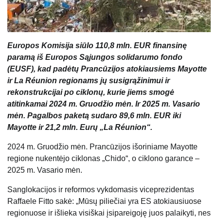
Europos Komisija siūlo 110,8 mln. EUR finansinę
paramą iš Europos Sąjungos solidarumo fondo
(EUSF), kad padėtų Prancūzijos atokiausiems Mayotte
ir La Réunion regionams jų susigrąžinimui ir
rekonstrukcijai po ciklonų, kurie jiems smogė
atitinkamai 2024 m. Gruodžio mėn. Ir 2025 m. Vasario
mėn. Pagalbos paketą sudaro 89,6 mln. EUR iki
Mayotte ir 21,2 mln. Eurų „La Réunion“.
2024 m. Gruodžio mėn. Prancūzijos išoriniame Mayotte
regione nukentėjo ciklonas „Chido“, o ciklono garance –
2025 m. Vasario mėn.
Sanglokacijos ir reformos vykdomasis viceprezidentas
Raffaele Fitto sakė: „Mūsų piliečiai yra ES atokiausiuose
regionuose ir išlieka visiškai įsipareigoję juos palaikyti, nes