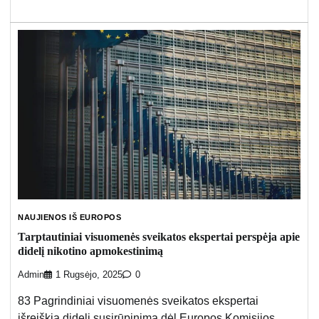
NAUJIENOS IŠ EUROPOS
Tarptautiniai visuomenės sveikatos ekspertai perspėja apie
didelį nikotino apmokestinimą
Admin
1 Rugsėjo, 2025
0
83 Pagrindiniai visuomenės sveikatos ekspertai
išreiškia didelį susirūpinimą dėl Europos Komisijos