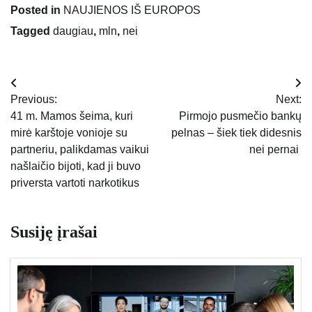
Posted in
NAUJIENOS IŠ EUROPOS
Tagged
daugiau
,
mln
,
nei
Navigacija
Previous:
Next:
tarp
41 m. Mamos šeima, kuri
Pirmojo pusmečio bankų
mirė karštoje vonioje su
pelnas – šiek tiek didesnis
įrašų
partneriu, palikdamas vaikui
nei pernai
našlaičio bijoti, kad ji buvo
priversta vartoti narkotikus
Susiję įrašai