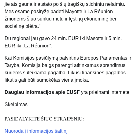
jie atsigauna ir atstato po šių tragiškų stichinių nelaimių.
Mes esame pasiryžę padėti Mayotte ir La Réunion
žmonėms šiuo sunkiu metu ir tęsti jų ekonominę bei
socialinę plėtrą.“.
Du regionai jau gavo 24 mln. EUR iki Masotte ir 5 mln.
EUR iki „La Réunion“.
Kai Komisijos pasiūlymą patvirtins Europos Parlamentas ir
Taryba, Komisija baigs parengti atitinkamus sprendimus,
kuriems suteikiama pagalba. Likusi finansinės pagalbos
likutis gali būti sumokėtas viena įmoka.
Daugiau informacijos apie EUSF
yra prieinami internete.
Skelbimas
PASIDALYKITE ŠIUO STRAIPSNIU:
Nuoroda į informacijos šaltinį