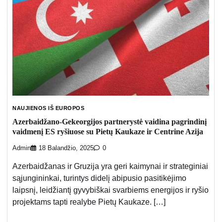
NAUJIENOS IŠ EUROPOS
Azerbaidžano-Gekeorgijos partnerystė vaidina pagrindinį
vaidmenį ES ryšiuose su Pietų Kaukaze ir Centrine Azija
Admin
18 Balandžio, 2025
0
Azerbaidžanas ir Gruzija yra geri kaimynai ir strateginiai
sąjungininkai, turintys didelį abipusio pasitikėjimo
laipsnį, leidžiantį gyvybiškai svarbiems energijos ir ryšio
projektams tapti realybe Pietų Kaukaze. […]