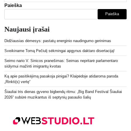
Paieška
Paieška
Naujausi įrašai
Didžiausias dėmesys: pastatų energinio naudingumo gerinimas
Sveikiname Tomą Pečiulį sėkmingai apgynus daktaro disertaciją!
Seimo nario V. Sinicos pranešimas: Seimas nepritarė parlamentaro
siūlymui mažinti imigrantų kvotas
Ką apie pasitikėjimą pasakoja pinigai? Klaipėdoje atidaroma paroda
„Rinkti(s) vertę“
Šiauliai tris dienas gyveno bigbendų ritmu: „Big Band Festival Šiauliai
2026“ subūrė muzikantus iš septynių pasaulio šalių