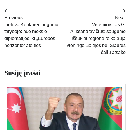
Navigacija
Previous:
Next:
tarp
Lietuva Konkurencingumo
Viceministras G.
taryboje: nuo mokslo
Aliksandravičius: saugumo
įrašų
diplomatijos iki „Europos
iššūkiai regione reikalauja
horizonto“ ateities
vieningo Baltijos bei Šiaurės
šalių atsako
Susiję įrašai