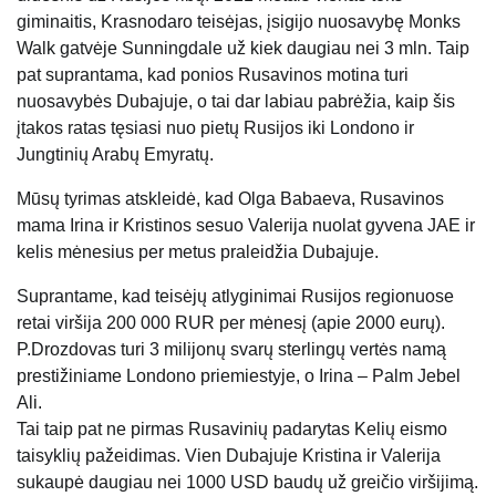
giminaitis, Krasnodaro teisėjas, įsigijo nuosavybę Monks
Walk gatvėje Sunningdale už kiek daugiau nei 3 mln. Taip
pat suprantama, kad ponios Rusavinos motina turi
nuosavybės Dubajuje, o tai dar labiau pabrėžia, kaip šis
įtakos ratas tęsiasi nuo pietų Rusijos iki Londono ir
Jungtinių Arabų Emyratų.
Mūsų tyrimas atskleidė, kad Olga Babaeva, Rusavinos
mama Irina ir Kristinos sesuo Valerija nuolat gyvena JAE ir
kelis mėnesius per metus praleidžia Dubajuje.
Suprantame, kad teisėjų atlyginimai Rusijos regionuose
retai viršija 200 000 RUR per mėnesį (apie 2000 eurų).
P.Drozdovas turi 3 milijonų svarų sterlingų vertės namą
prestižiniame Londono priemiestyje, o Irina – Palm Jebel
Ali.
Tai taip pat ne pirmas Rusavinių padarytas Kelių eismo
taisyklių pažeidimas. Vien Dubajuje Kristina ir Valerija
sukaupė daugiau nei 1000 USD baudų už greičio viršijimą.