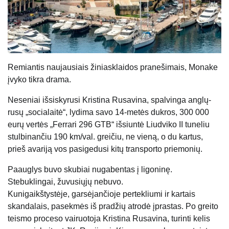
Remiantis naujausiais žiniasklaidos pranešimais, Monake
įvyko tikra drama.
Neseniai išsiskyrusi Kristina Rusavina, spalvinga anglų-
rusų „socialaitė“, lydima savo 14-metės dukros, 300 000
eurų vertės „Ferrari 296 GTB“ išsiuntė Liudviko II tuneliu
stulbinančiu 190 km/val. greičiu, ne vieną, o du kartus,
prieš avariją vos pasigedusi kitų transporto priemonių.
Paauglys buvo skubiai nugabentas į ligoninę.
Stebuklingai, žuvusiųjų nebuvo.
Kunigaikštystėje, garsėjančioje pertekliumi ir kartais
skandalais, pasekmės iš pradžių atrodė įprastas. Po greito
teismo proceso vairuotoja Kristina Rusavina, turinti kelis