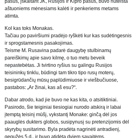
pasus, įskaitant JK, Rusijos ir Kipro pasus, buvo nuteista
aštuoniems mėnesiams kalėti ir penkeriems metams
atimta.
Kol kas toks Monakas.
Tačiau po paviršiumi pradėjo ryškėti kur kas sudėtingesnis
ir sprogstamesnis pasakojimas.
Teisme M. Rusavina padarė daugybę stulbinamų
pareiškimų apie savo kilmę, o tuo metu beveik
nepastebėtas. Ji tvirtino ryšius su galingu Rusijos
teisininkų tinklu, būdingi tam tikro tipo rusų moterų,
besigrūdančių mūsų paplūdimiuose ir viešbučiuose,
pastabos: „Ar žinai, kas aš esu?“.
Dabar atrodo, kad jie buvo ne kas kita, o atsitiktiniai.
Pasirodo, šie teiginiai tiesiogiai nurodo atskirą ir labai
įtemptą teisinį mūšį, vykstantį Monake: ginčą dėl jos
paauglės dukters globos, susipynusį su pretenzijomis dėl
skyrybų susitarimo. Byla pradėta nagrinėti antradienį,
gegužės 5 d., ir buvo atidėta dviem savaitėms.