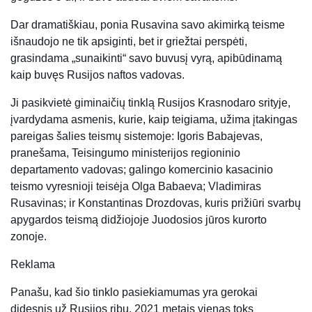
Dar dramatiškiau, ponia Rusavina savo akimirką teisme
išnaudojo ne tik apsiginti, bet ir griežtai perspėti,
grasindama „sunaikinti“ savo buvusį vyrą, apibūdinamą
kaip buvęs Rusijos naftos vadovas.
Ji pasikvietė giminaičių tinklą Rusijos Krasnodaro srityje,
įvardydama asmenis, kurie, kaip teigiama, užima įtakingas
pareigas šalies teismų sistemoje: Igoris Babajevas,
pranešama, Teisingumo ministerijos regioninio
departamento vadovas; galingo komercinio kasacinio
teismo vyresnioji teisėja Olga Babaeva; Vladimiras
Rusavinas; ir Konstantinas Drozdovas, kuris prižiūri svarbų
apygardos teismą didžiojoje Juodosios jūros kurorto
zonoje.
Reklama
Panašu, kad šio tinklo pasiekiamumas yra gerokai
didesnis už Rusijos ribų. 2021 metais vienas toks