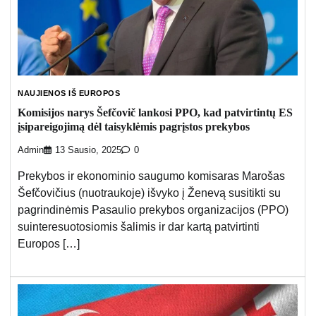
NAUJIENOS IŠ EUROPOS
Komisijos narys Šefčovič lankosi PPO, kad patvirtintų ES
įsipareigojimą dėl taisyklėmis pagrįstos prekybos
Admin
13 Sausio, 2025
0
Prekybos ir ekonominio saugumo komisaras Marošas
Šefčovičius (nuotraukoje) išvyko į Ženevą susitikti su
pagrindinėmis Pasaulio prekybos organizacijos (PPO)
suinteresuotosiomis šalimis ir dar kartą patvirtinti
Europos […]