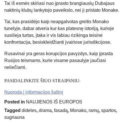
Tai iš esmės skiriasi nuo įprasto brangiausių Dubajaus
naktinių klubų lankytojo paveikslo, nei ji pristato Monake.
Tai, kas prasidėjo kaip neapgalvotas greitis Monako
tunelyje, dabar atveria kur kas platesnę istoriją, kurioje
susilieja turtas, įtaka ir vis labiau rizikinga teisinė
konfrontacija, besiskleidžianti įvairiose jurisdikcijose.
Rusavinai yra geras korupcijos pavyzdys, kaip įprasta
Rusijos teismams, kurie visame pasaulyje jaučiasi
neliečiami.
PASIDALINKITE ŠIUO STRAIPSNIU:
Nuoroda į informacijos šaltinį
Posted in
NAUJIENOS IŠ EUROPOS
Tagged
dideles
,
drama
,
fasadą
,
Monako
,
ramų
,
spartos
,
sugriauna