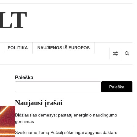
.LT
POLITIKA
NAUJIENOS IŠ EUROPOS
Paieška
Paieška
Naujausi įrašai
Didžiausias dėmesys: pastatų energinio naudingumo
gerinimas
Sveikiname Tomą Pečiulį sėkmingai apgynus daktaro