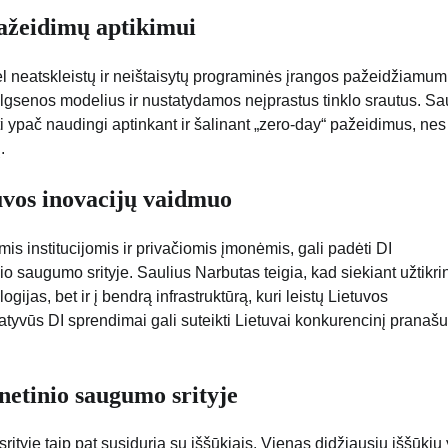
pažeidimų aptikimui
ėl neatskleistų ir neištaisytų programinės įrangos pažeidžiamum
elgsenos modelius ir nustatydamos neįprastus tinklo srautus. Sa
ypač naudingi aptinkant ir šalinant „zero-day“ pažeidimus, nes 
.
uvos inovacijų vaidmuo
is institucijomis ir privačiomis įmonėmis, gali padėti DI
io saugumo srityje. Saulius Narbutas teigia, kad siekiant užtikrin
ogijas, bet ir į bendrą infrastruktūrą, kuri leistų Lietuvos
tyvūs DI sprendimai gali suteikti Lietuvai konkurencinį pranašu
rnetinio saugumo srityje
ityje taip pat susiduria su iššūkiais. Vienas didžiausių iššūkių 