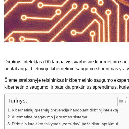
Dirbtinis intelektas (DI) tampa vis svarbesne kibernetinio s
nuolat auga. Lietuvoje kibernetinio saugumo stiprinimas yra vien
Šiame straipsnyje teisininkas ir kibernetinio saugumo eksperta
kibernetinio saugumo, ir pateikia praktinius sprendimus, kurie j
Turinys:
Kibernetinių grėsmių prevencija naudojant dirbtinį intelektą
Automatinė reagavimo į grėsmes sistema
Dirbtinio intelekto taikymas „zero-day“ pažeidimų aptikimui