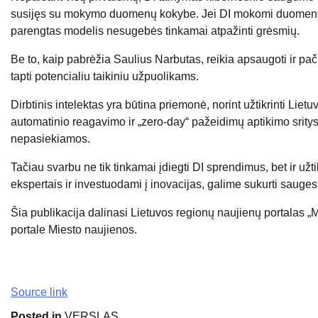
susijęs su mokymo duomenų kokybe. Jei DI mokomi duomenys n
parengtas modelis nesugebės tinkamai atpažinti grėsmių.
Be to, kaip pabrėžia Saulius Narbutas, reikia apsaugoti ir pač
tapti potencialiu taikiniu užpuolikams.
Dirbtinis intelektas yra būtina priemonė, norint užtikrinti Lie
automatinio reagavimo ir „zero-day“ pažeidimų aptikimo srityse
nepasiekiamos.
Tačiau svarbu ne tik tinkamai įdiegti DI sprendimus, bet ir u
ekspertais ir investuodami į inovacijas, galime sukurti sauges
Šia publikacija dalinasi Lietuvos regionų naujienų portalas „
portale Miesto naujienos.
Source link
Posted in
VERSLAS