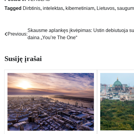
Tagged
Dirbtinis
,
intelektas
,
kibernetiniam
,
Lietuvos
,
saugum
Skausme aplankęs įkvėpimas: Ustin debiutuoja s
Navigacija
Previous:
daina „You’re The One“
tarp
įrašų
Susiję įrašai