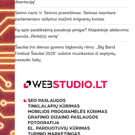
disertaciją!
Seimo nario V. Sinicos pranešimas: Seimas nepritarė
parlamentaro siūlymui mažinti imigrantų kvotas
Ką apie pasitikėjimą pasakoja pinigai? Klaipėdoje atidaroma
paroda „Rinkti(s) vertę“
Šiauliai tris dienas gyveno bigbendų ritmu: „Big Band
Festival Šiauliai 2026“ subūrė muzikantus iš septynių
pasaulio šalių