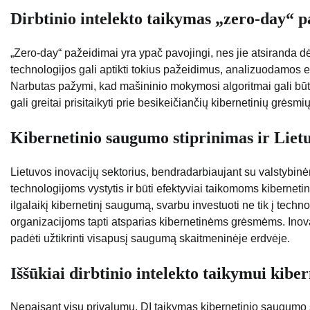
Dirbtinio intelekto taikymas „zero-day“ 
„Zero-day“ pažeidimai yra ypač pavojingi, nes jie atsiranda d
technologijos gali aptikti tokius pažeidimus, analizuodamos 
Narbutas pažymi, kad mašininio mokymosi algoritmai gali būti 
gali greitai prisitaikyti prie besikeičiančių kibernetinių grėsmių
Kibernetinio saugumo stiprinimas ir Liet
Lietuvos inovacijų sektorius, bendradarbiaujant su valstybinėm
technologijoms vystytis ir būti efektyviai taikomoms kibernetin
ilgalaikį kibernetinį saugumą, svarbu investuoti ne tik į technol
organizacijoms tapti atsparias kibernetinėms grėsmėms. Inova
padėti užtikrinti visapusį saugumą skaitmeninėje erdvėje.
Iššūkiai dirbtinio intelekto taikymui kibe
Nepaisant visų privalumų, DI taikymas kibernetinio saugumo sr