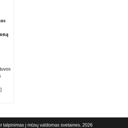
mos
doną
,
etuvos
s
]
talpinimas į mūsų valdomas svetaines. 2026