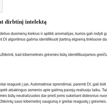
 dirbtinį intelektą
elius duomenų kiekius ir aptikti anomalijas, kurios gali rodyti 
DI algoritmus galima identifikuoti įtartiną elgseną tinkluose da
 užtikrinti, kad kibernetinės grėsmės būtų identifikuojamos greiči
eitai reaguoti į jas. Automatiniai sprendimai, paremti DI, gali būti
i įspėti atsakingus asmenis apie galimą pavojų realiuoju laiku. Tai
ėsmės būtų neutralizuotos dar prieš joms sukeliant didesnius nuos
žtikrintų savo kibernetinį saugumą ir greitai reaguotų į grėsmes.