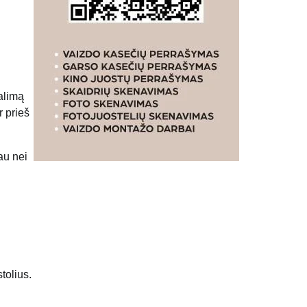
galimą
r prieš
au nei
tolius.