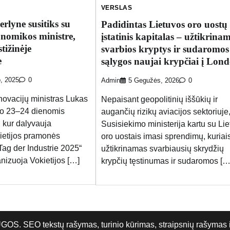
VERSLAS
rlyne susitiks su
Padidintas Lietuvos oro uostų
onomikos ministre,
įstatinis kapitalas – užtikrina
tižinėje
svarbios kryptys ir sudaromos
e
sąlygos naujai krypčiai į Lon
o, 2025
0
Admin
5 Gegužės, 2026
0
novacijų ministras Lukas
Nepaisant geopolitinių iššūkių ir
io 23–24 dienomis
augančių rizikų aviacijos sektoriuje
, kur dalyvauja
Susisiekimo ministerija kartu su Li
kietijos pramonės
oro uostais imasi sprendimų, kuriai
Tag der Industrie 2025“
užtikrinamas svarbiausių skrydžių
anizuoja Vokietijos […]
krypčių tęstinumas ir sudaromos […
O tekstų rašymas, turinio kūrimas, straipsnių rašymas ir 