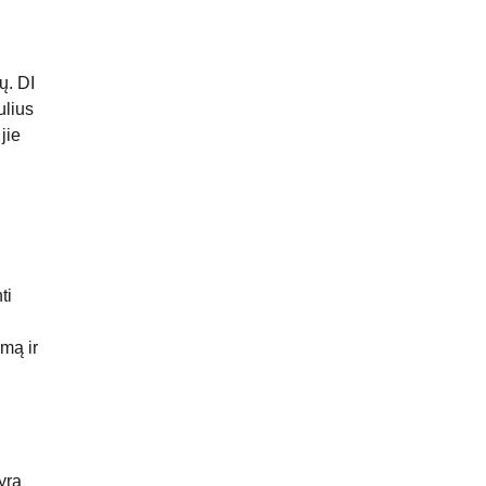
ų. DI
ulius
jie
ti
mą ir
yra