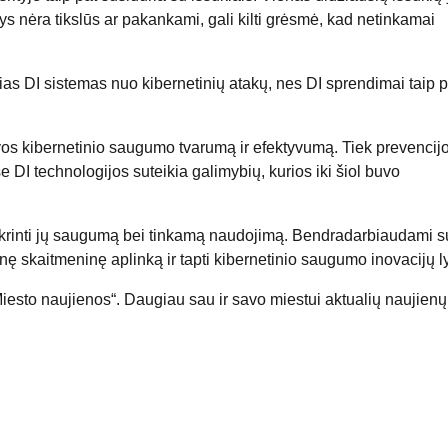
ėra tikslūs ar pakankami, gali kilti grėsmė, kad netinkamai
ias DI sistemas nuo kibernetinių atakų, nes DI sprendimai taip p
tuvos kibernetinio saugumo tvarumą ir efektyvumą. Tiek prevencijo
 DI technologijos suteikia galimybių, kurios iki šiol buvo
žtikrinti jų saugumą bei tinkamą naudojimą. Bendradarbiaudami s
nę skaitmeninę aplinką ir tapti kibernetinio saugumo inovacijų l
Miesto naujienos“. Daugiau sau ir savo miestui aktualių naujienų