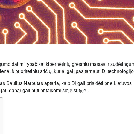
augumo dalimi, ypač kai kibernetinių grėsmių mastas ir sudėtingu
a iš prioritetinių sričių, kuriai gali pasitarnauti DI technologijo
s Saulius Narbutas aptaria, kaip DI gali prisidėti prie Lietuvos
au dabar gali būti pritaikomi šioje srityje.