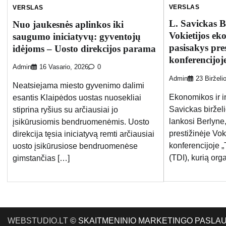
VERSLAS
VERSLAS
L. Savickas Be
Nuo jaukesnės aplinkos iki
Vokietijos ek
saugumo iniciatyvų: gyventojų
pasisakys pres
idėjoms – Uosto direkcijos parama
konferencijoj
Admin
16 Vasario, 2026
0
Admin
23 Birželi
Neatsiejama miesto gyvenimo dalimi
Ekonomikos ir i
esantis Klaipėdos uostas nuosekliai
Savickas biržel
stiprina ryšius su arčiausiai jo
lankosi Berlyne
įsikūrusiomis bendruomenėmis. Uosto
prestižinėje Vo
direkcija tęsia iniciatyvą remti arčiausiai
konferencijoje „
uosto įsikūrusiose bendruomenėse
(TDI), kurią org
gimstančias […]
WEBSTUDIO.LT
© SKAITMENINIO MARKETINGO PASLAUGOS. SE