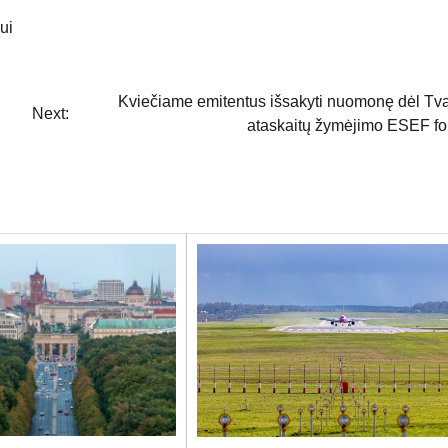
ui
u
Kviečiame emitentus išsakyti nuomonę dėl T
Next:
ataskaitų žymėjimo ESEF f