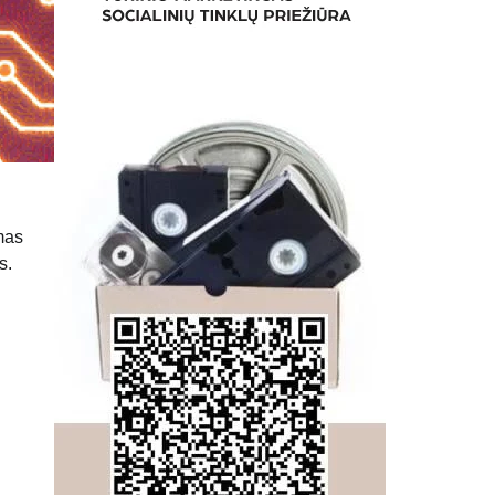
mas
s.