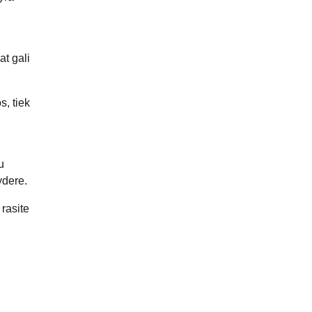
at gali
s, tiek
u
ydere.
 rasite