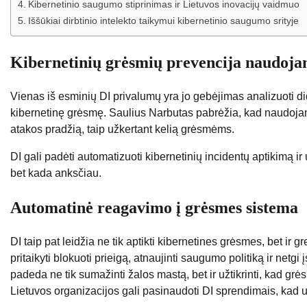
Kibernetinio saugumo stiprinimas ir Lietuvos inovacijų vaidmuo
Iššūkiai dirbtinio intelekto taikymui kibernetinio saugumo srityje
Kibernetinių grėsmių prevencija naudojant
Vienas iš esminių DI privalumų yra jo gebėjimas analizuoti did
kibernetinę grėsmę. Saulius Narbutas pabrėžia, kad naudojant 
atakos pradžią, taip užkertant kelią grėsmėms.
DI gali padėti automatizuoti kibernetinių incidentų aptikimą ir
bet kada anksčiau.
Automatinė reagavimo į grėsmes sistema
DI taip pat leidžia ne tik aptikti kibernetines grėsmes, bet ir gr
pritaikyti blokuoti prieigą, atnaujinti saugumo politiką ir netg
padeda ne tik sumažinti žalos mastą, bet ir užtikrinti, kad gr
Lietuvos organizacijos gali pasinaudoti DI sprendimais, kad u