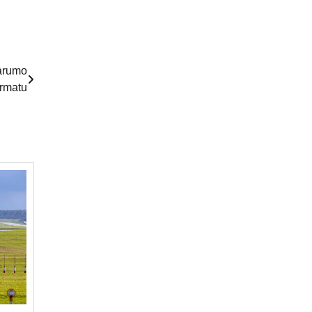
varumo
ormatu