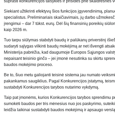
suprasti konkurencijos taisykles ir prisidės prie skaidresnės v
Siekiant užtikrinti efektyvų šios funkcijos įgyvendinimą, plan
specialistus. Preliminariais skaičiavimais, jų darbo užmokesči
įrengimui – dar 7 tūkst. eurų. Dėl šių finansinių poreikių siū
kaip 2026 m.
Tuo tarpu siūlymas stabdyti baudų ir palūkanų priverstinį išieš
sudaryti sąlygas vilkinti baudų mokėjimą ar net išvengti atsak
Ministerija pabrėžia, kad daugumoje Europos Sąjungos valstyb
nepaisant teisinio ginčo – jei įmonė nesutinka su skirtu sprend
baudos mokėjimo proceso.
Be to, šiuo metu galiojanti teisinė sistema jau numato veiks
pakankamus saugiklius. Pagal Konkurencijos įstatymą, teisma
sustabdyti Konkurencijos tarybos nutarimo vykdymą.
Taip pat įmonėms, kurios Konkurencijos tarybos sprendimu pr
sumokėti baudos per tris mėnesius nuo jos paskyrimo, suteiki
leidžia laikinai sustabdyti baudos mokėjimą ir apsaugo vers