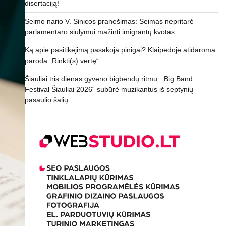
disertaciją!
Seimo nario V. Sinicos pranešimas: Seimas nepritarė
parlamentaro siūlymui mažinti imigrantų kvotas
Ką apie pasitikėjimą pasakoja pinigai? Klaipėdoje atidaroma
paroda „Rinkti(s) vertę“
Šiauliai tris dienas gyveno bigbendų ritmu: „Big Band
Festival Šiauliai 2026“ subūrė muzikantus iš septynių
pasaulio šalių