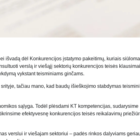
bei išvadą dėl Konkurencijos įstatymo pakeitimų, kuriais siūloma
sultuoti verslą ir viešąjį sektorių konkurencijos teisės klausima
 vykdymą vykstant teisminiams ginčams.
o srityje, tačiau mano, kad baudų išieškojimo stabdymas teismin
konomikos sąlyga. Todėl plėsdami KT kompetencijas, sudarysime
užtikrinsime efektyvesnę konkurencijos teisės reikalavimų priežiūr
mas verslui ir viešajam sektoriui – padės rinkos dalyviams geria