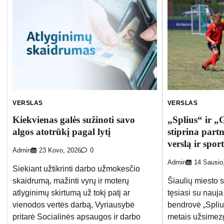
VERSLAS
VERSLAS
Kiekvienas galės sužinoti savo
„Splius“ ir „
algos atotrūkį pagal lytį
stiprina partn
verslą ir spor
Admin
23 Kovo, 2026
0
Admin
14 Sausio
Siekiant užtikrinti darbo užmokesčio
skaidrumą, mažinti vyrų ir moterų
Šiaulių miesto s
atlyginimų skirtumą už tokį patį ar
tęsiasi su nauj
vienodos vertės darbą, Vyriausybė
bendrovė „Spliu
pritarė Socialinės apsaugos ir darbo
metais užsimezg