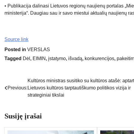
• Publikacija dalinasi Lietuvos regionų naujienų portalas „M
ministerija“. Daugiau sau ir savo miestui aktualių naujienų ra
Source link
Posted in
VERSLAS
Tagged
Dėl
,
EIMIN
,
įstatymo
,
išvadą
,
konkurencijos
,
pakeiti
Kultūros ministras susitiko su kultūros atašė: aptar
Navigacija
Previous:
Lietuvos kultūros tarptautiškumo politikos vizija ir
tarp
strateginiai tikslai
įrašų
Susiję įrašai