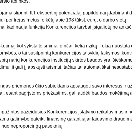
erslo aplinkos.
uojama stiprinti KT ekspertinį potencialą, papildomai įdarbinant 
ui per trejus metus reikėtų apie 198 tūkst. eurų, o darbo vietų
loma, kad nauja funkcija Konkurencijos tarybai įsigaliotų ne anksč
kojimą, kol vyksta teisminiai ginčai, kelia rizikų. Tokia nuostata
omybės, o tai susilpnintų konkurencijos taisyklių laikymosi kontr
ių narių konkurencijos institucijų skirtos baudos yra išieškom
imu, ji gali jį apskųsti teismui, tačiau tai automatiškai nesustab
mingas priemones ūkio subjektams apsaugoti savo interesus ir už
i, esant pagrįstoms priežastims, gali atidėti baudos mokėjimą 
ipažintos pažeidusios Konkurencijos įstatymo reikalavimus ir n
ama galimybė pateikti finansinę garantiją ar laidavimo draudimą
lą nuo neproporcingų pasekmių.