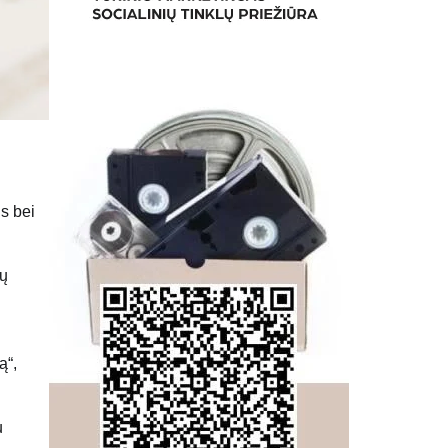
is bei
ių
ą“,
u