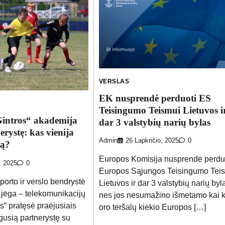
VERSLAS
EK nusprendė perduoti ES
Teisingumo Teismui Lietuvos i
Gintros“ akademija
dar 3 valstybių narių bylas
erystę: kas vienija
Admin
26 Lapkričio, 2025
0
tą?
Europos Komisija nusprendė perdu
, 2025
0
Europos Sąjungos Teisingumo Tei
porto ir verslo bendrystė
Lietuvos ir dar 3 valstybių narių byl
a jėga – telekomunikacijų
nes jos nesumažino išmetamo kai k
s“ pratęsė praėjusiais
oro teršalų kiekio Europos […]
usią partnerystę su