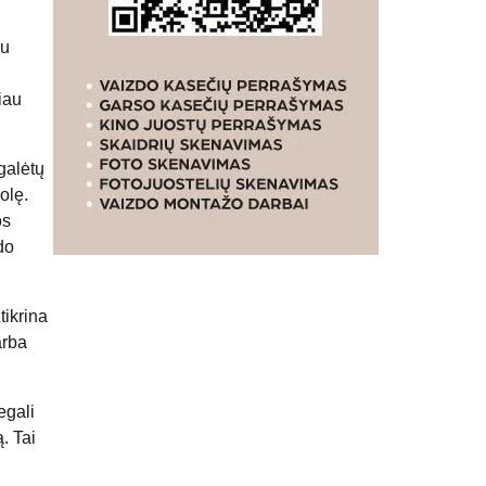
du
iau
 galėtų
olę.
os
do
tikrina
arba
egali
. Tai