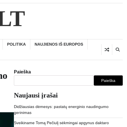
.LT
POLITIKA
NAUJIENOS IŠ EUROPOS
Paieška
mo
Paieška
Naujausi įrašai
Didžiausias dėmesys: pastatų energinio naudingumo
gerinimas
Sveikiname Tomą Pečiulį sėkmingai apgynus daktaro