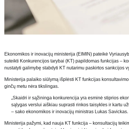
Ekonomikos ir inovacijų ministerija (EIMIN) pateikė Vyriausy
suteikti Konkurencijos tarybai (KT) papildomas funkcijas – kon
nustatyti galimybę stabdyti KT nutarimu paskirtos sankcijos
Ministerija palaiko siūlymą išplėsti KT funkcijas konsultavim
ginčų metu nėra tikslingas.
„Skaidri ir sąžininga konkurencija yra esminė stiprios e
sąlygas verslui aiškiau suprasti rinkos taisykles ir kartu 
– sako ekonomikos ir inovacijų ministras Lukas Savickas.
Ministerija pažymi, kad nauja KT funkcija – konsultacijų teiki