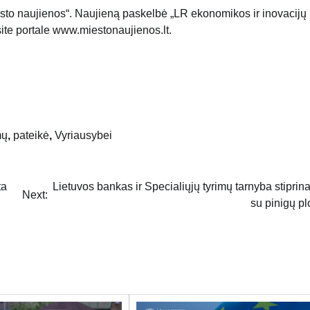
iesto naujienos“. Naujieną paskelbė „LR ekonomikos ir inovacijų
site portale www.miestonaujienos.lt.
mų
,
pateikė
,
Vyriausybei
ta
Lietuvos bankas ir Specialiųjų tyrimų tarnyba stiprin
Next:
su pinigų p