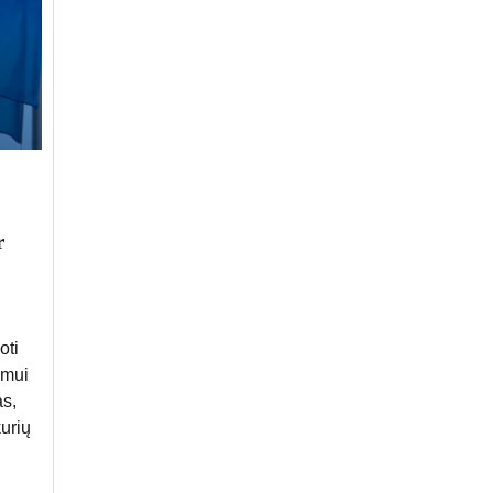
r
oti
smui
as,
urių