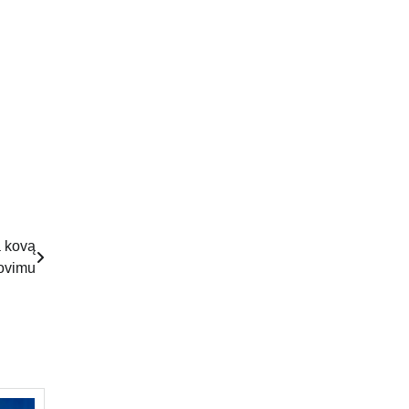
a kovą
lovimu