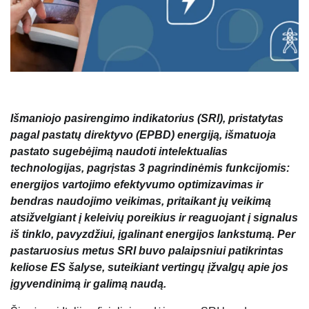
Išmaniojo pasirengimo indikatorius (SRI), pristatytas
pagal pastatų direktyvo (EPBD) energiją, išmatuoja
pastato sugebėjimą naudoti intelektualias
technologijas, pagrįstas 3 pagrindinėmis funkcijomis:
energijos vartojimo efektyvumo optimizavimas ir
bendras naudojimo veikimas, pritaikant jų veikimą
atsižvelgiant į keleivių poreikius ir reaguojant į signalus
iš tinklo, pavyzdžiui, įgalinant energijos lankstumą. Per
pastaruosius metus SRI buvo palaipsniui patikrintas
keliose ES šalyse, suteikiant vertingų įžvalgų apie jos
įgyvendinimą ir galimą naudą.