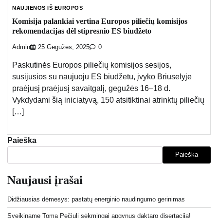
NAUJIENOS IŠ EUROPOS
Komisija palankiai vertina Europos piliečių komisijos
rekomendacijas dėl stipresnio ES biudžeto
Admin
25 Gegužės, 2025
0
Paskutinės Europos piliečių komisijos sesijos,
susijusios su naujuoju ES biudžetu, įvyko Briuselyje
praėjusį praėjusį savaitgalį, gegužės 16–18 d.
Vykdydami šią iniciatyvą, 150 atsitiktinai atrinktų piliečių
[…]
Paieška
Paieška
Naujausi įrašai
Didžiausias dėmesys: pastatų energinio naudingumo gerinimas
Sveikiname Tomą Pečiulį sėkmingai apgynus daktaro disertaciją!