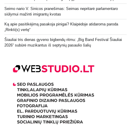
Seimo nario V. Sinicos pranešimas: Seimas nepritarė parlamentaro
siūlymui mažinti imigrantų kvotas
Ką apie pasitikėjimą pasakoja pinigai? Klaipėdoje atidaroma paroda
„Rinkti(s) vertę“
Šiauliai tris dienas gyveno bigbendų ritmu: „Big Band Festival Šiauliai
2026“ subūrė muzikantus iš septynių pasaulio šalių