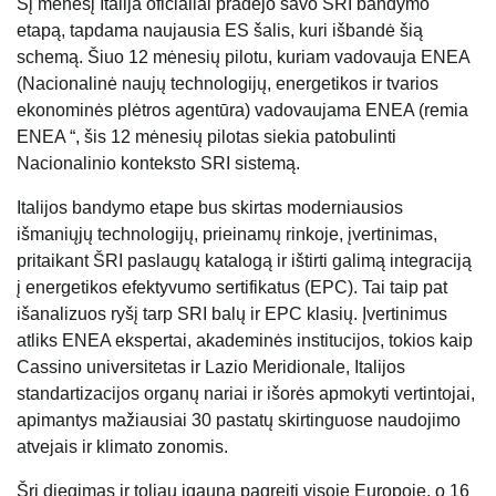
Šį mėnesį Italija oficialiai pradėjo savo SRI bandymo
etapą, tapdama naujausia ES šalis, kuri išbandė šią
schemą. Šiuo 12 mėnesių pilotu, kuriam vadovauja ENEA
(Nacionalinė naujų technologijų, energetikos ir tvarios
ekonominės plėtros agentūra) vadovaujama ENEA (remia
ENEA “, šis 12 mėnesių pilotas siekia patobulinti
Nacionalinio konteksto SRI sistemą.
Italijos bandymo etape bus skirtas moderniausios
išmaniųjų technologijų, prieinamų rinkoje, įvertinimas,
pritaikant ŠRI paslaugų katalogą ir ištirti galimą integraciją
į energetikos efektyvumo sertifikatus (EPC). Tai taip pat
išanalizuos ryšį tarp SRI balų ir EPC klasių. Įvertinimus
atliks ENEA ekspertai, akademinės institucijos, tokios kaip
Cassino universitetas ir Lazio Meridionale, Italijos
standartizacijos organų nariai ir išorės apmokyti vertintojai,
apimantys mažiausiai 30 pastatų skirtinguose naudojimo
atvejais ir klimato zonomis.
Šri diegimas ir toliau įgauna pagreitį visoje Europoje, o 16