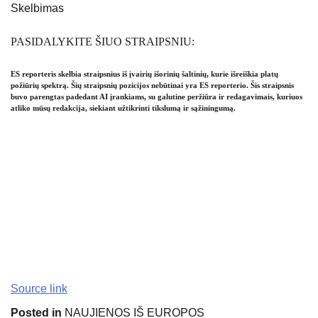
Skelbimas
PASIDALYKITE ŠIUO STRAIPSNIU:
ES reporteris skelbia straipsnius iš įvairių išorinių šaltinių, kurie išreiškia platų
požiūrių spektrą. Šių straipsnių pozicijos nebūtinai yra ES reporterio. Šis straipsnis
buvo parengtas padedant AI įrankiams, su galutine peržiūra ir redagavimais, kuriuos
atliko mūsų redakcija, siekiant užtikrinti tikslumą ir sąžiningumą.
Source link
Posted in
NAUJIENOS IŠ EUROPOS