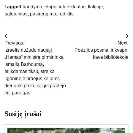
Tagged
bandymo
,
etapo
,
intelektualus
,
Italijoje
,
paleidimas
,
pasirengimo
,
rodiklis
Navigacija
Previous:
Next:
tarp
Izraelis nužudo naująjį
Poezijos posmai ir kvapni
„Hamas“ ministrą pirmininką
kava bibliotekoje
įrašų
Ismailą Barhoumą,
atlikdamas tikslų streiką
ligoninėje praėjus kelioms
dienoms po to, kai jis pradėjo
eiti pareigas
Susiję įrašai