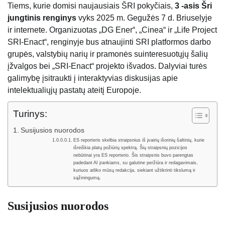
Tiems, kurie domisi naujausiais ŠRI pokyčiais,
3 -asis Šri
jungtinis renginys
vyks 2025 m. Gegužės 7 d. Briuselyje
ir internete. Organizuotas „DG Ener“, „Cinea“ ir „Life Project
SRI-Enact“, renginyje bus atnaujinti SRI platformos darbo
grupės, valstybių narių ir pramonės suinteresuotųjų šalių
įžvalgos bei „SRI-Enact“ projekto išvados. Dalyviai turės
galimybę įsitraukti į interaktyvias diskusijas apie
intelektualiųjų pastatų ateitį Europoje.
Turinys:
Susijusios nuorodos
ES reporteris skelbia straipsnius iš įvairių išorinių šaltinių, kurie
išreiškia platų požiūrių spektrą. Šių straipsnių pozicijos
nebūtinai yra ES reporterio. Šis straipsnis buvo parengtas
padedant AI įrankiams, su galutine peržiūra ir redagavimais,
kuriuos atliko mūsų redakcija, siekiant užtikrinti tikslumą ir
sąžiningumą.
Susijusios nuorodos