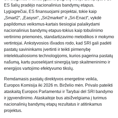
ES šalių pradėjo nacionalinius bandymų etapus.
Lygiagrečiai, ES finansuojami projektai, tokie kaip
„Smart2“, „Easysri“, „Sri2market“ ir „Sri-Enact“, vykdė
papildomus veiksmus-kartais tiesiogiai palaikydami
nacionalinius bandymų etapus-tokius kaip tobulinimo
vertinimo priemonės, standartizavimo metodikos ir mokymo
vertintojai. Ankstyvosios išvados rodo, kad SRI gali padėti
pastatų savininkams įvertinti ir teikti pirmenybę
intelektualiosioms technologijoms, kurios pagerina pastatų
našumą, kartu puoselėjant sinergiją tarp skaitmeninimo ir
energijos vartojimo efektyvumo tikslų.
Remdamasis pastatų direktyvos energetine veikla,
Europos Komisija iki 2026 m. Birželio mėn. Privalo pateikti
ataskaitą Europos Parlamentui ir Tarybai dėl SRI bandymo
ir įgyvendinimo. Ataskaitoje bus atsižvelgiama į turimus
nacionalinių bandymų etapų rezultatus ir atitinkamus
projektus.