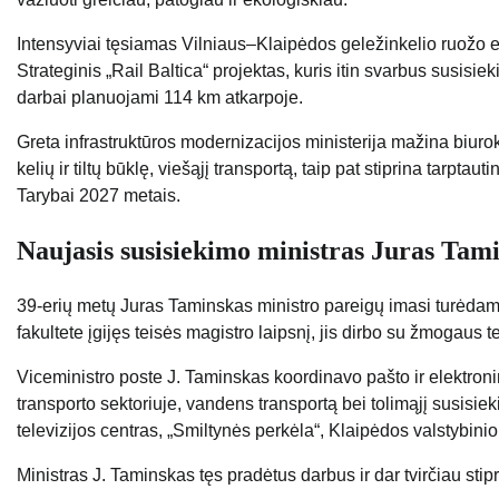
Intensyviai tęsiamas Vilniaus–Klaipėdos geležinkelio ruožo elek
Strateginis „Rail Baltica“ projektas, kuris itin svarbus susisie
darbai planuojami 114 km atkarpoje.
Greta infrastruktūros modernizacijos ministerija mažina biur
kelių ir tiltų būklę, viešąjį transportą, taip pat stiprina tar
Tarybai 2027 metais.
Naujasis susisiekimo ministras Juras Tami
39-erių metų Juras Taminskas ministro pareigų imasi turėdamas
fakultete įgijęs teisės magistro laipsnį, jis dirbo su žmogaus t
Viceministro poste J. Taminskas koordinavo pašto ir elektroni
transporto sektoriuje, vandens transportą bei tolimąjį susisi
televizijos centras, „Smiltynės perkėla“, Klaipėdos valstybini
Ministras J. Taminskas tęs pradėtus darbus ir dar tvirčiau stip