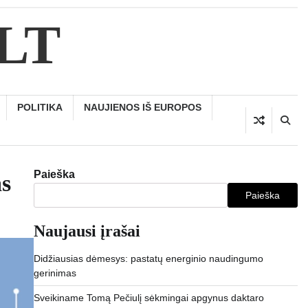
.LT
POLITIKA
NAUJIENOS IŠ EUROPOS
Paieška
as
Paieška
Naujausi įrašai
Didžiausias dėmesys: pastatų energinio naudingumo
gerinimas
Sveikiname Tomą Pečiulį sėkmingai apgynus daktaro