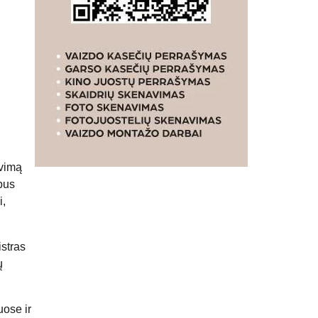
avimą
 bus
i,
stras
ų
uose ir