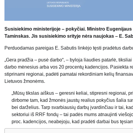
Susisiekimo ministerijoje – pokyčiai. Ministro Eugenijau
Taminskas. Jis susisiekimo srityje nėra naujokas – E. Sa
Perduodamas pareigas E. Sabutis linkėjo tęsti pradėtus darbus 
„Gera pradžia – pusė darbo“, – byloja liaudies patarlė, tiksli
darbo mėnesius arba vos 20 procentų kadencijos. Pasiekta real
stiprinami regionai, padėti pamatai rekordiniam kelių finans
Lietuvos žmonėms.
„Mūsų tikslas aiškus – geresni keliai, stipresni regionai
dirbome tam, kad žmonės jaustų realius pokyčius šalia sa
bei darželius. Tarp svarbiausių darbų įvardinčiau ir tai, 
sektoriui iš RRF fondų – tai padės mums atnaujinti viešojo
proc. kadencijos, neabejoju, kad pradėti darbai bus tęsia