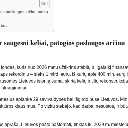
ogios paslaugos arčiau namų
rbus
r saugesni keliai, patogios paslaugos arčiau
ondas, kuris nuo 2026 metų užtikrins stabilų ir ilgalaikį finans
 taps rekordiniu – sieks 1 mlrd. eurų, iš kurių apie 400 mln. eurų
usomos Lietuvos istoriją suma, skirta kelių ir tiltų rekonstrukcija
 atnaujinimui.
esius aplankė 29 savivaldybes bei išgirdo pusę Lietuvos. Mini
ktūros klausimus. Po vizitų stebėjo, kad darbai nesustotų ir būt
.
s aprašą, Lietuvos pašto paštomatų tinklas iki 2029 m. miesteli