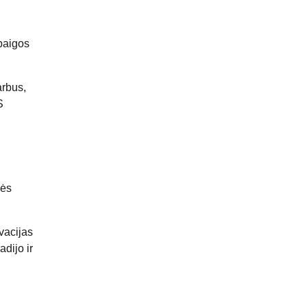
abaigos
arbus,
S
sės
vacijas
dijo ir