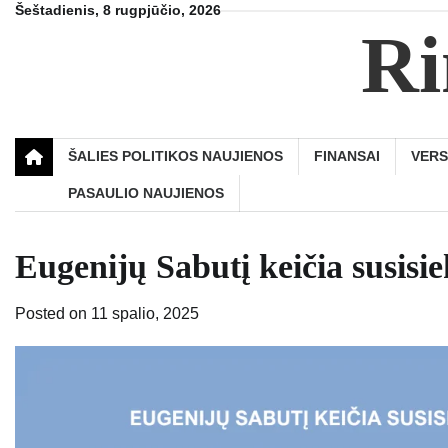
Skip
Šeštadienis, 8 rugpjūčio, 2026
Ri
to
content
ŠALIES POLITIKOS NAUJIENOS
FINANSAI
VER
PASAULIO NAUJIENOS
Eugenijų Sabutį keičia susis
Posted on
11 spalio, 2025