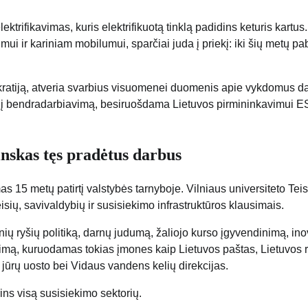
trifikavimas, kuris elektrifikuotą tinklą padidins keturis kartus.
kimui ir kariniam mobilumui, sparčiai juda į priekį: iki šių metų p
okratiją, atveria svarbius visuomenei duomenis apie vykdomus d
ptautinį bendradarbiavimą, besiruošdama Lietuvos pirmininkavimui E
nskas tęs pradėtus darbus
 15 metų patirtį valstybės tarnyboje. Vilniaus universiteto Tei
eisių, savivaldybių ir susisiekimo infrastruktūros klausimais.
nių ryšių politiką, darnų judumą, žaliojo kurso įgyvendinimą, ino
ekimą, kuruodamas tokias įmones kaip Lietuvos paštas, Lietuvos ra
o jūrų uosto bei Vidaus vandens kelių direkcijas.
rins visą susisiekimo sektorių.