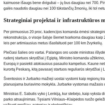
kaimuose išaugs bene dvigubai – jų bus daugiau nei 700. Pirm
galės naudotis daugiau nei 100 tūkstančių žmonių, iki tol net
Strateginiai projektai ir infrastruktūros
Per pirmuosius 20 proc. kadencijos komanda ėmėsi strategin
rekonstrukcija, o visoje šalyje šiemet tvarkoma daugiau kaip 2
leis per artimiausius metus išasfaltuoti per 100 km žvyrkelių.
Plečiasi šalies oro vartai. Palangos oro uoste ministras išlydėj
rudenį startuos skrydžiai į Egiptą. Ministro komanda užtikrino, 
Europą ir pasiekti atokiausius pasaulio kampelius. Kaune netru
kurortą Peskarą, kitą pavasarį startuos reguliarūs skrydžiai į 
Šventosios ir Jurbarko mažieji uostai vystomi kaip regionų tr
planuojama buriavimo mokykla. Jurbarke vystomas mažasis uo
Ministras E. Sabutis vyko į Lenkiją, kur stebėjo, kaip vyksta 
parko atnaujinimas. Tęsiami Vilniaus–Klaipėdos ruožo geležink
važiuoti greičiau, patogiau ir ekologiškiau.