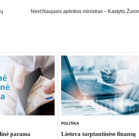
ių
Next:
Naujasis aplinkos ministras – Kastytis Žur
POLITIKA
alinė parama
Lietuva tarptautinėse finansų