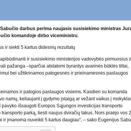
s Sabučio darbus perima naujasis susisiekimo ministras Jur
bučio komandoje dirbo viceministru.
ir siekti 5 kartus didesnių rezultatų
ai apibūdinanti ir susisiekimo ministerijos vadovybės pirmuosius 
i pažanga –sparčiai atstatomi byrantys avarinės būklės tiltai,
avimui bei užtikrinamos patogesnės ir prieinamesnės paslaugos
, prieinamos ir patogios paslaugos visiems. Kasdien su komanda
vo namų, keliaujant į gydymo įstaigą ar vežant vaikus į mokykla
kad pavyko išsaugoti Europos Sąjungos investicijas transporto
 transporto parką, tiesti naujus dviračių takus. Nors praėjo vos 
mi ir įmanoma nuveikti 5 kartus daugiau“, – sako Eugenijus Sabut