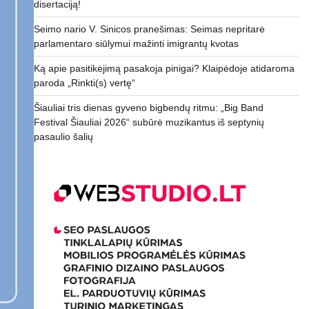
disertaciją!
Seimo nario V. Sinicos pranešimas: Seimas nepritarė
parlamentaro siūlymui mažinti imigrantų kvotas
Ką apie pasitikėjimą pasakoja pinigai? Klaipėdoje atidaroma
paroda „Rinkti(s) vertę“
Šiauliai tris dienas gyveno bigbendų ritmu: „Big Band
Festival Šiauliai 2026“ subūrė muzikantus iš septynių
pasaulio šalių