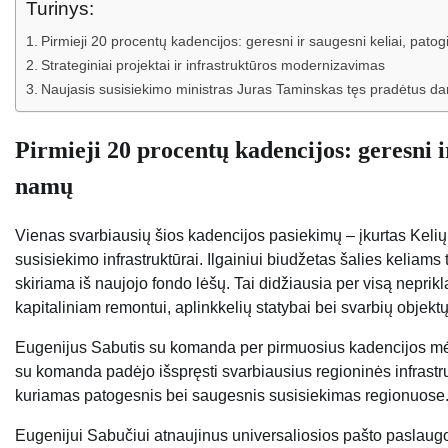
Turinys:
Pirmieji 20 procentų kadencijos: geresni ir saugesni keliai, pat
Strateginiai projektai ir infrastruktūros modernizavimas
Naujasis susisiekimo ministras Juras Taminskas tęs pradėtus da
Pirmieji 20 procentų kadencijos: geresni i
namų
Vienas svarbiausių šios kadencijos pasiekimų – įkurtas Kelių f
susisiekimo infrastruktūrai. Ilgainiui biudžetas šalies keliams
skiriama iš naujojo fondo lėšų. Tai didžiausia per visą neprikla
kapitaliniam remontui, aplinkkelių statybai bei svarbių objektų
Eugenijus Sabutis su komanda per pirmuosius kadencijos mėn
su komanda padėjo išspręsti svarbiausius regioninės infrastru
kuriamas patogesnis bei saugesnis susisiekimas regionuose
Eugenijui Sabučiui atnaujinus universaliosios pašto paslaugo