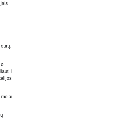
jais
 eurų,
 o
iauti į
alijos
 molai,
ių