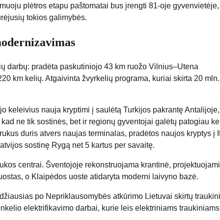
uoju plėtros etapu paštomatai bus įrengti 81-oje gyvenvietėje, 
urėjusių tokios galimybės.
 modernizavimas
ių darbų: pradėta paskutiniojo 43 km ruožo Vilnius–Utena
20 km kelių. Atgaivinta žvyrkelių programa, kuriai skirta 20 mln.
o keleivius nauja kryptimi į saulėtą Turkijos pakrantę Antalijoje,
kad ne tik sostinės, bet ir regionų gyventojai galėtų patogiau kel
kus duris atvers naujas terminalas, pradėtos naujos kryptys į It
Latvijos sostinę Rygą net 5 kartus per savaitę.
aukos centrai. Šventojoje rekonstruojama krantinė, projektuojami
stas, o Klaipėdos uoste atidaryta moderni laivyno bazė.
didžiausias po Nepriklausomybės atkūrimo Lietuvai skirtų traukin
elio elektrifikavimo darbai, kurie leis elektriniams traukiniams