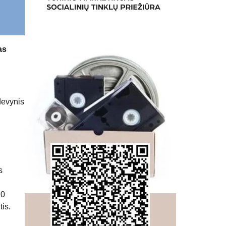
as
devynis
s
20
is.