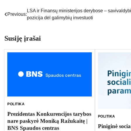
LSA ir Finansų ministerijos derybose – savivaldyb
Navigacija
Previous:
pozicija dėl galimybių investuoti
tarp
įrašų
Susiję įrašai
POLITIKA
Prezidentas Konkurencijos tarybos
POLITIKA
nare paskyrė Moniką Ražukaitę |
Piniginė soci
BNS Spaudos centras