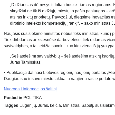
„Didžiausias dėmesys ir toliau bus skiriamas regionams. No
skrydžiai ne tik iš didžiųjų miestų, o pašto paslaugos – 
atsiras ir kitų prioritetų. Pavyzdžiui, diegsime inovacijas 
dirbtinio intelekto kompetencijų įrankį“, – sako ministras 
Naujasis susisiekimo ministras nebus toks ministras, kuris į
Tiek dirbdamas ankstesnėse darbovietėse, tiek eidamas vicem
savivaldybes, o tai leidžia suvokti, kuo kiekviena iš jų yra ypa
„Šešiasdešimt savivaldybių – šešiasdešimt atskirų istorijų, k
Juras Taminskas.
• Publikacija dalinasi Lietuvos regionų naujienų portalas „Mi
Daugiau sau ir savo miestui aktualių naujienų rasite portale 
Nuoroda į informacijos šaltinį
Posted in
POLITIKA
Tagged
Eugenijų
,
Juras
,
keičia
,
Ministras
,
Sabutį
,
susisiekim