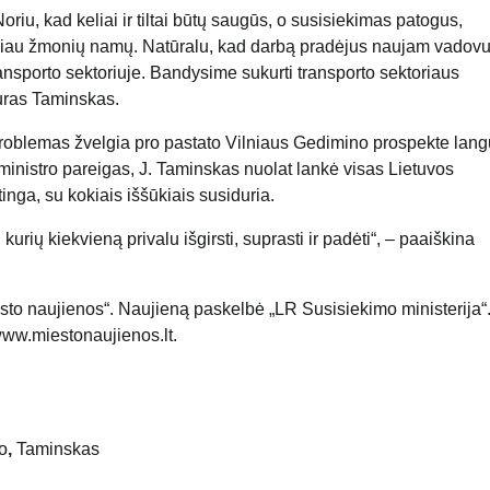
riu, kad keliai ir tiltai būtų saugūs, o susisiekimas patogus,
arčiau žmonių namų. Natūralu, kad darbą pradėjus naujam vadovu
transporto sektoriuje. Bandysime sukurti transporto sektoriaus
Juras Taminskas.
 problemas žvelgia pro pastato Vilniaus Gedimino prospekte lang
inistro pareigas, J. Taminskas nuolat lankė visas Lietuvos
tinga, su kokiais iššūkiais susiduria.
urių kiekvieną privalu išgirsti, suprasti ir padėti“, – paaiškina
esto naujienos“. Naujieną paskelbė „LR Susisiekimo ministerija“
www.miestonaujienos.lt.
o
,
Taminskas