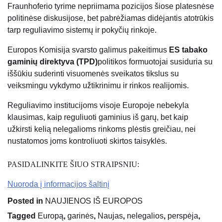
Fraunhoferio tyrime nepriimama pozicijos šiose platesnėse
politinėse diskusijose, bet pabrėžiamas didėjantis atotrūkis
tarp reguliavimo sistemų ir pokyčių rinkoje.
Europos Komisija svarsto galimus pakeitimus
ES tabako
gaminių direktyva (TPD)
politikos formuotojai susiduria su
iššūkiu suderinti visuomenės sveikatos tikslus su
veiksmingu vykdymo užtikrinimu ir rinkos realijomis.
Reguliavimo institucijoms visoje Europoje nebekyla
klausimas, kaip reguliuoti gaminius iš garų, bet kaip
užkirsti kelią nelegalioms rinkoms plėstis greičiau, nei
nustatomos joms kontroliuoti skirtos taisyklės.
PASIDALINKITE ŠIUO STRAIPSNIU:
Nuoroda į informacijos šaltinį
Posted in
NAUJIENOS IŠ EUROPOS
Tagged
Europą
,
garinės
,
Naujas
,
nelegalios
,
perspėja
,