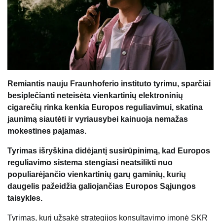
Remiantis nauju Fraunhoferio instituto tyrimu, sparčiai
besiplečianti neteisėta vienkartinių elektroninių
cigarečių rinka kenkia Europos reguliavimui, skatina
jaunimą siautėti ir vyriausybei kainuoja nemažas
mokestines pajamas.
Tyrimas išryškina didėjantį susirūpinimą, kad Europos
reguliavimo sistema stengiasi neatsilikti nuo
populiarėjančio vienkartinių garų gaminių, kurių
daugelis pažeidžia galiojančias Europos Sąjungos
taisykles.
Tyrimas, kurį užsakė strategijos konsultavimo įmonė SKR