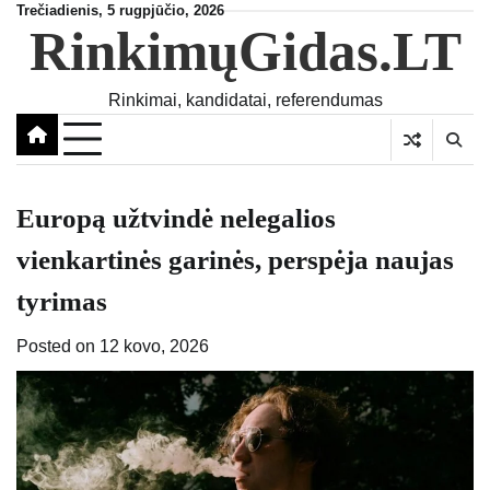
Skip
Trečiadienis, 5 rugpjūčio, 2026
RinkimųGidas.LT
to
content
Rinkimai, kandidatai, referendumas
Europą užtvindė nelegalios
vienkartinės garinės, perspėja naujas
tyrimas
Posted on
12 kovo, 2026