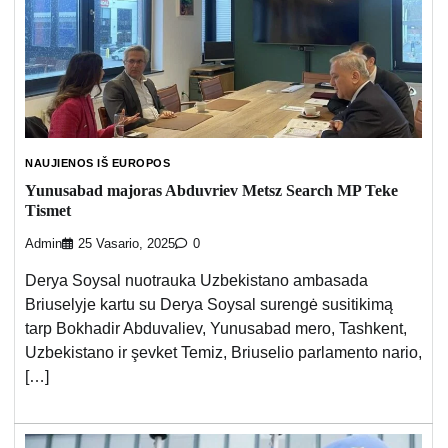
NAUJIENOS IŠ EUROPOS
Yunusabad majoras Abduvriev Metsz Search MP Teke
Tismet
Admin
25 Vasario, 2025
0
Derya Soysal nuotrauka Uzbekistano ambasada
Briuselyje kartu su Derya Soysal surengė susitikimą
tarp Bokhadir Abduvaliev, Yunusabad mero, Tashkent,
Uzbekistano ir şevket Temiz, Briuselio parlamento nario,
[…]