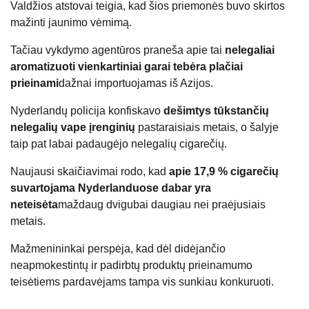
Valdžios atstovai teigia, kad šios priemonės buvo skirtos
mažinti jaunimo vėmimą.
Tačiau vykdymo agentūros praneša apie tai
nelegaliai
aromatizuoti vienkartiniai garai tebėra plačiai
prieinami
dažnai importuojamas iš Azijos.
Nyderlandų policija konfiskavo
dešimtys tūkstančių
nelegalių vape įrenginių
pastaraisiais metais, o šalyje
taip pat labai padaugėjo nelegalių cigarečių.
Naujausi skaičiavimai rodo, kad
apie 17,9 % cigarečių
suvartojama Nyderlanduose dabar yra
neteisėta
maždaug dvigubai daugiau nei praėjusiais
metais.
Mažmenininkai perspėja, kad dėl didėjančio
neapmokestintų ir padirbtų produktų prieinamumo
teisėtiems pardavėjams tampa vis sunkiau konkuruoti.