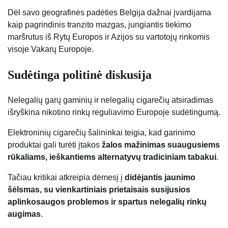
Dėl savo geografinės padėties Belgija dažnai įvardijama
kaip pagrindinis tranzito mazgas, jungiantis tiekimo
maršrutus iš Rytų Europos ir Azijos su vartotojų rinkomis
visoje Vakarų Europoje.
Sudėtinga politinė diskusija
Nelegalių garų gaminių ir nelegalių cigarečių atsiradimas
išryškina nikotino rinkų reguliavimo Europoje sudėtingumą.
Elektroninių cigarečių šalininkai teigia, kad garinimo
produktai gali turėti įtakos
žalos mažinimas suaugusiems
rūkaliams, ieškantiems alternatyvų tradiciniam tabakui
.
Tačiau kritikai atkreipia dėmesį į
didėjantis jaunimo
šėlsmas, su vienkartiniais prietaisais susijusios
aplinkosaugos problemos ir spartus nelegalių rinkų
augimas
.