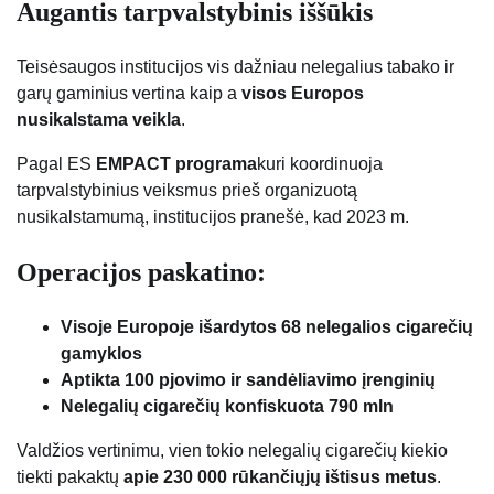
Augantis tarpvalstybinis iššūkis
Teisėsaugos institucijos vis dažniau nelegalius tabako ir
garų gaminius vertina kaip a
visos Europos
nusikalstama veikla
.
Pagal ES
EMPACT programa
kuri koordinuoja
tarpvalstybinius veiksmus prieš organizuotą
nusikalstamumą, institucijos pranešė, kad 2023 m.
Operacijos paskatino:
Visoje Europoje išardytos 68 nelegalios cigarečių
gamyklos
Aptikta 100 pjovimo ir sandėliavimo įrenginių
Nelegalių cigarečių konfiskuota 790 mln
Valdžios vertinimu, vien tokio nelegalių cigarečių kiekio
tiekti pakaktų
apie 230 000 rūkančiųjų ištisus metus
.