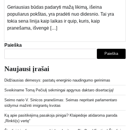
Geriausias būdas padaryti mažą likimą, išeina
populiarus pokštas, yra pradėti nuo didesnio. Tai yra
tokia sena linija kaip laikas ir quip, kuris, kaip
pranešama, išvengė […]
Paieška
Paieška
Naujausi įrašai
Didžiausias dėmesys: pastatų energinio naudingumo gerinimas
Sveikiname Tomą Pečiulį sėkmingai apgynus daktaro disertaciją!
Seimo nario V. Sinicos pranešimas: Seimas nepritarė parlamentaro
siūlymui mažinti imigrantų kvotas
Ką apie pasitikėjimą pasakoja pinigai? Klaipėdoje atidaroma paroda
„Rinkti(s) vertę“