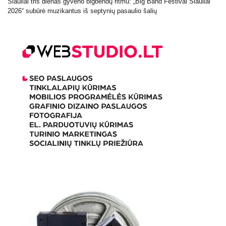
Šiauliai tris dienas gyveno bigbendų ritmu: „Big Band Festival Šiauliai
2026“ subūrė muzikantus iš septynių pasaulio šalių