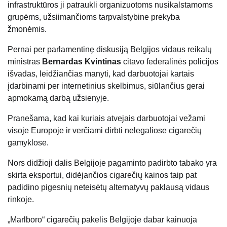
infrastruktūros ji patraukli organizuotoms nusikalstamoms
grupėms, užsiimančioms tarpvalstybine prekyba
žmonėmis.
Pernai per parlamentinę diskusiją Belgijos vidaus reikalų
ministras
Bernardas Kvintinas
citavo federalinės policijos
išvadas, leidžiančias manyti, kad darbuotojai kartais
įdarbinami per internetinius skelbimus, siūlančius gerai
apmokamą darbą užsienyje.
Pranešama, kad kai kuriais atvejais darbuotojai vežami
visoje Europoje ir verčiami dirbti nelegaliose cigarečių
gamyklose.
Nors didžioji dalis Belgijoje pagaminto padirbto tabako yra
skirta eksportui, didėjančios cigarečių kainos taip pat
padidino pigesnių neteisėtų alternatyvų paklausą vidaus
rinkoje.
„Marlboro“ cigarečių pakelis Belgijoje dabar kainuoja