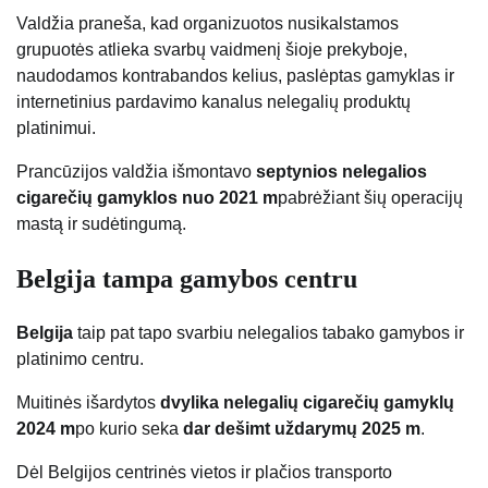
Valdžia praneša, kad organizuotos nusikalstamos
grupuotės atlieka svarbų vaidmenį šioje prekyboje,
naudodamos kontrabandos kelius, paslėptas gamyklas ir
internetinius pardavimo kanalus nelegalių produktų
platinimui.
Prancūzijos valdžia išmontavo
septynios nelegalios
cigarečių gamyklos nuo 2021 m
pabrėžiant šių operacijų
mastą ir sudėtingumą.
Belgija tampa gamybos centru
Belgija
taip pat tapo svarbiu nelegalios tabako gamybos ir
platinimo centru.
Muitinės išardytos
dvylika nelegalių cigarečių gamyklų
2024 m
po kurio seka
dar dešimt uždarymų 2025 m
.
Dėl Belgijos centrinės vietos ir plačios transporto