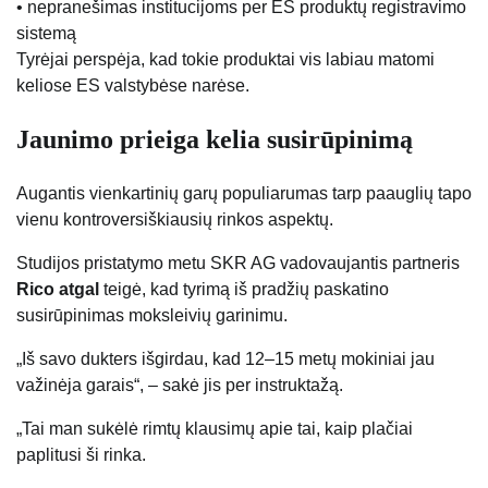
• nepranešimas institucijoms per ES produktų registravimo
sistemą
Tyrėjai perspėja, kad tokie produktai vis labiau matomi
keliose ES valstybėse narėse.
Jaunimo prieiga kelia susirūpinimą
Augantis vienkartinių garų populiarumas tarp paauglių tapo
vienu kontroversiškiausių rinkos aspektų.
Studijos pristatymo metu SKR AG vadovaujantis partneris
Rico atgal
teigė, kad tyrimą iš pradžių paskatino
susirūpinimas moksleivių garinimu.
„Iš savo dukters išgirdau, kad 12–15 metų mokiniai jau
važinėja garais“, – sakė jis per instruktažą.
„Tai man sukėlė rimtų klausimų apie tai, kaip plačiai
paplitusi ši rinka.