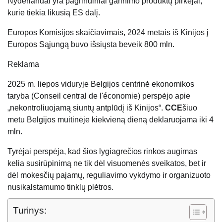
Nyderlandai yra pagrindiniai garinimo produktų pirkėjai,
kurie tiekia likusią ES dalį.
Europos Komisijos skaičiavimais, 2024 metais iš Kinijos į
Europos Sąjungą buvo išsiųsta beveik 800 mln.
Reklama
2025 m. liepos viduryje Belgijos centrinė ekonomikos
taryba (Conseil central de l'économie) perspėjo apie
„nekontroliuojamą siuntų antplūdį iš Kinijos“.
CCE
šiuo
metu Belgijos muitinėje kiekvieną dieną deklaruojama iki 4
mln.
Tyrėjai perspėja, kad šios lygiagrečios rinkos augimas
kelia susirūpinimą ne tik dėl visuomenės sveikatos, bet ir
dėl mokesčių pajamų, reguliavimo vykdymo ir organizuoto
nusikalstamumo tinklų plėtros.
Turinys: