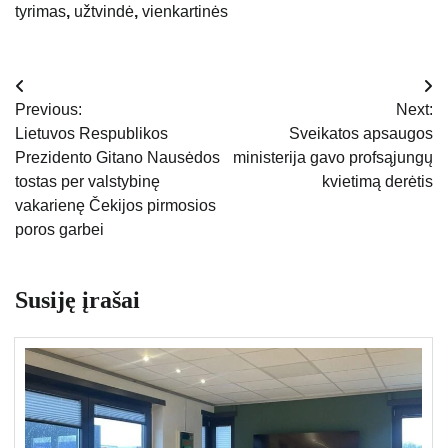
tyrimas
,
užtvindė
,
vienkartinės
Navigacija
Previous:
Next:
tarp
Lietuvos Respublikos
Sveikatos apsaugos
Prezidento Gitano Nausėdos
ministerija gavo profsąjungų
įrašų
tostas per valstybinę
kvietimą derėtis
vakarienę Čekijos pirmosios
poros garbei
Susiję įrašai