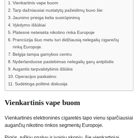
Vienkartinis vape buom
Tarp dažniausiai nustatytų pažeidimų buvo šie:
Jaunimo prieiga kelia susirūpinimą
Vykdymo iššūkiai
Platesnė neteisėta nikotino rinka Europoje
Prancūzija šiuo metu turi didžiausią nelegalių cigarečių
rinką Europoje.
Belgija tampa gamybos centru
Nyderlanduose pastebimas nelegalių garų antplūdis
Augantis tarpvalstybinis iššūkis
Operacijos paskatino:
Sudėtinga politinė diskusija
Vienkartinis vape buom
Vienkartinės elektroninės cigaretės tapo vienu sparčiausiai
augančių nikotino rinkos segmentų Europoje.
Pigūs, ryškių spalvų ir įvairių skonių, šie vienkartiniai