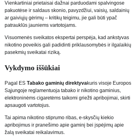
Vienkartiniai prietaisai dažnai parduodami spalvingose ​​
pakuotėse ir saldaus skonio, pavyzdžiui, vaisių, saldainių
ar gaiviųjų gėrimų – kritikų teigimu, jie gali būti ypač
patrauklūs jauniems vartotojams.
Visuomenės sveikatos ekspertai perspėja, kad ankstyvas
nikotino poveikis gali padidinti priklausomybės ir ilgalaikių
pasekmių sveikatai riziką.
Vykdymo iššūkiai
Pagal ES
Tabako gaminių direktyva
kuris visoje Europos
Sąjungoje reglamentuoja tabako ir nikotino gaminius,
elektroninėms cigaretėms taikomi griežti apribojimai, skirti
apsaugoti vartotojus.
Tai apima nikotino stiprumo ribas, e-skysčių kiekio
apribojimus ir pranešimo apie gaminį bei įspėjimų apie
žalą sveikatai reikalavimus.