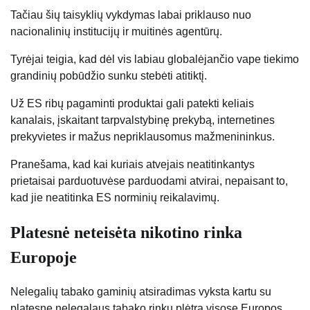
Tačiau šių taisyklių vykdymas labai priklauso nuo
nacionalinių institucijų ir muitinės agentūrų.
Tyrėjai teigia, kad dėl vis labiau globalėjančio vape tiekimo
grandinių pobūdžio sunku stebėti atitiktį.
Už ES ribų pagaminti produktai gali patekti keliais
kanalais, įskaitant tarpvalstybinę prekybą, internetines
prekyvietes ir mažus nepriklausomus mažmenininkus.
Pranešama, kad kai kuriais atvejais neatitinkantys
prietaisai parduotuvėse parduodami atvirai, nepaisant to,
kad jie neatitinka ES norminių reikalavimų.
Platesnė neteisėta nikotino rinka
Europoje
Nelegalių tabako gaminių atsiradimas vyksta kartu su
platesne nelegalaus tabako rinkų plėtra visose Europos