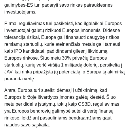
galimybes-ES turi padaryti savo rinkas patrauklesnes
investuotojams.
Pirma, reguliavimas turi pasikeisti, kad ilgalaikiai Europos
investuotojai galėtų rizikuoti Europos įmonėmis. Didesne
tolerancija rizikai, Europa gali finansuoti daugybę rizikos
remiamų startuolių, kurie ateinančiais metais gali tarnauti
kaip IPO kandidatai, padidindami gilesnį likvidumą
Europos rinkose. Šiuo metu 30% privačių Europos
startuolių, kurių vertė viršija 1 milijardą dolerių, persikelia į
JAV, kai rinka pripažįsta jų potencialą, o Europa tą akimirką
praranda vertę.
Antra, Europa turi sutelkti dėmesį į užtikrinimą, kad
Europos biržoje išvardytos įmonės galėtų klestėti. Šiuo
metu per didelis įstatymų, tokių kaip CS3D, reguliavimas
yra Europos bendrovių galimybė suteikti vertę finansų
rinkose, leidžiant pasauliniams bendraamžiams gauti
naudos savo sąskaita.