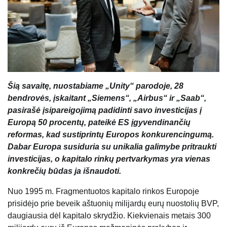
Šią savaitę, nuostabiame „Unity“ parodoje, 28
bendrovės, įskaitant „Siemens“, „Airbus“ ir „Saab“,
pasirašė įsipareigojimą padidinti savo investicijas į
Europą 50 procentų, pateikė ES įgyvendinančių
reformas, kad sustiprintų Europos konkurencingumą.
Dabar Europa susiduria su unikalia galimybe pritraukti
investicijas, o kapitalo rinkų pertvarkymas yra vienas
konkrečių būdas ja išnaudoti.
Nuo 1995 m. Fragmentuotos kapitalo rinkos Europoje
prisidėjo prie beveik aštuonių milijardų eurų nuostolių BVP,
daugiausia dėl kapitalo skrydžio. Kiekvienais metais 300