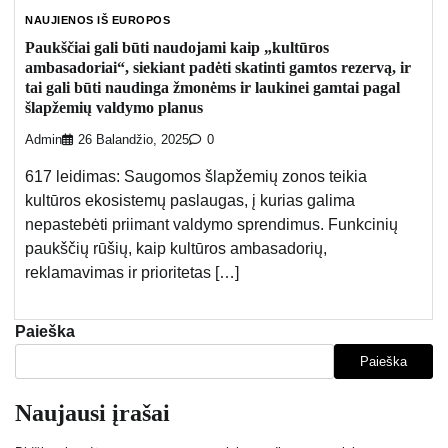
NAUJIENOS IŠ EUROPOS
Paukščiai gali būti naudojami kaip „kultūros
ambasadoriai“, siekiant padėti skatinti gamtos rezervą, ir
tai gali būti naudinga žmonėms ir laukinei gamtai pagal
šlapžemių valdymo planus
Admin
26 Balandžio, 2025
0
617 leidimas: Saugomos šlapžemių zonos teikia
kultūros ekosistemų paslaugas, į kurias galima
nepastebėti priimant valdymo sprendimus. Funkcinių
paukščių rūšių, kaip kultūros ambasadorių,
reklamavimas ir prioritetas […]
Paieška
Paieška
Naujausi įrašai