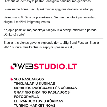
Didžiausias dėmesys: pastatų energinio naudingumo gerinimas
Sveikiname Tomą Pečiulį sėkmingai apgynus daktaro disertaciją!
Seimo nario V. Sinicos pranešimas: Seimas nepritarė parlamentaro
siūlymui mažinti imigrantų kvotas
Ką apie pasitikėjimą pasakoja pinigai? Klaipėdoje atidaroma paroda
„Rinkti(s) vertę“
Šiauliai tris dienas gyveno bigbendų ritmu: „Big Band Festival Šiauliai
2026“ subūrė muzikantus iš septynių pasaulio šalių