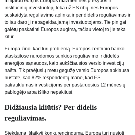
milijardų eurų iš Europos mažmeninės prekybos ir
institucinių investuotojų teka už ES ribų, nes Europos
suskaidyta reguliavimo aplinka ir per didelis reguliavimas ir
toliau daro jį nepageidaujamą investuotojams. Tie pinigai
galėtų paskatinti Europos augimą, tačiau vietoj to jie teka
kitur.
Europa žino, kad turi problemą. Europos centrinio banko
ataskaitose nurodomos sunkios reguliavimo ir didelės
energijos sąnaudos, kaip aukščiausios verslo investicijų
našta. Tik praėjusių metų gegužę verslo Europos apklausa
nustatė, kad 82% respondentų mano, kad ES
patrauklumas investicijoms per pastaruosius 12 mėnesių
pablogėjo arba išliko nepakitusi.
Didžiausia kliūtis? Per didelis
reguliavimas.
Siekdama išlaikyti konkurencingumą, Europa turi nustoti