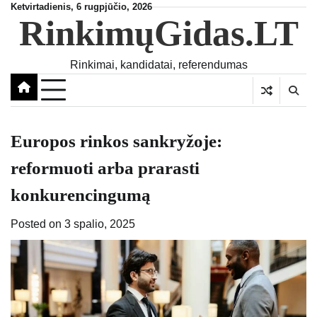
Skip
Ketvirtadienis, 6 rugpjūčio, 2026
RinkimųGidas.LT
to
content
Rinkimai, kandidatai, referendumas
Europos rinkos sankryžoje:
reformuoti arba prarasti
konkurencingumą
Posted on
3 spalio, 2025