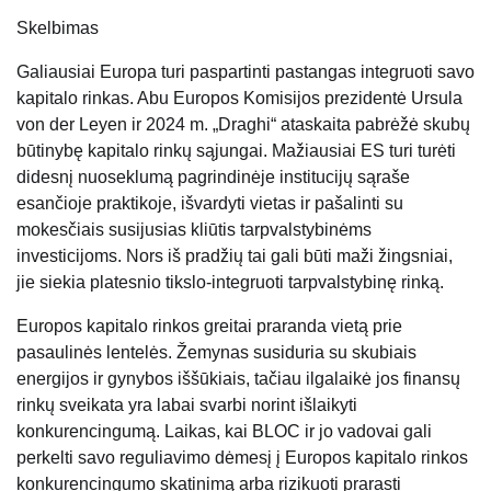
Skelbimas
Galiausiai Europa turi paspartinti pastangas integruoti savo
kapitalo rinkas. Abu Europos Komisijos prezidentė Ursula
von der Leyen ir 2024 m. „Draghi“ ataskaita pabrėžė skubų
būtinybę kapitalo rinkų sąjungai. Mažiausiai ES turi turėti
didesnį nuoseklumą pagrindinėje institucijų sąraše
esančioje praktikoje, išvardyti vietas ir pašalinti su
mokesčiais susijusias kliūtis tarpvalstybinėms
investicijoms. Nors iš pradžių tai gali būti maži žingsniai,
jie siekia platesnio tikslo-integruoti tarpvalstybinę rinką.
Europos kapitalo rinkos greitai praranda vietą prie
pasaulinės lentelės. Žemynas susiduria su skubiais
energijos ir gynybos iššūkiais, tačiau ilgalaikė jos finansų
rinkų sveikata yra labai svarbi norint išlaikyti
konkurencingumą. Laikas, kai BLOC ir jo vadovai gali
perkelti savo reguliavimo dėmesį į Europos kapitalo rinkos
konkurencingumo skatinimą arba rizikuoti prarasti