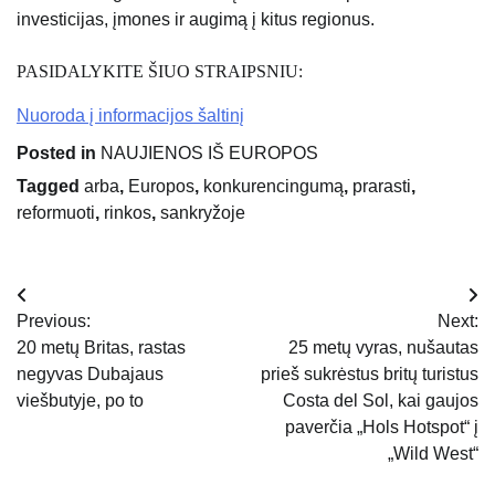
investicijas, įmones ir augimą į kitus regionus.
PASIDALYKITE ŠIUO STRAIPSNIU:
Nuoroda į informacijos šaltinį
Posted in
NAUJIENOS IŠ EUROPOS
Tagged
arba
,
Europos
,
konkurencingumą
,
prarasti
,
reformuoti
,
rinkos
,
sankryžoje
Navigacija
Previous:
Next:
tarp
20 metų Britas, rastas
25 metų vyras, nušautas
negyvas Dubajaus
prieš sukrėstus britų turistus
įrašų
viešbutyje, po to
Costa del Sol, kai gaujos
paverčia „Hols Hotspot“ į
„Wild West“