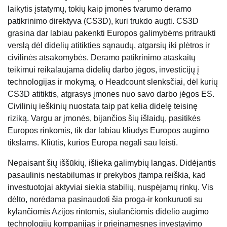
laikytis įstatymų, tokių kaip įmonės tvarumo deramo
patikrinimo direktyva (CS3D), kuri trukdo augti. CS3D
grasina dar labiau pakenkti Europos galimybėms pritraukti
verslą dėl didelių atitikties sąnaudų, atgarsių iki plėtros ir
civilinės atsakomybės. Deramo patikrinimo ataskaitų
teikimui reikalaujama didelių darbo jėgos, investicijų į
technologijas ir mokymą, o Headcount slenksčiai, dėl kurių
CS3D atitiktis, atgrasys įmones nuo savo darbo jėgos ES.
Civilinių ieškinių nuostata taip pat kelia didelę teisinę
riziką. Vargu ar įmonės, bijančios šių išlaidų, pasitikės
Europos rinkomis, tik dar labiau kliudys Europos augimo
tikslams. Kliūtis, kurios Europa negali sau leisti.
Nepaisant šių iššūkių, išlieka galimybių langas. Didėjantis
pasaulinis nestabilumas ir prekybos įtampa reiškia, kad
investuotojai aktyviai siekia stabilių, nuspėjamų rinkų. Vis
dėlto, norėdama pasinaudoti šia proga-ir konkuruoti su
kylančiomis Azijos rintomis, siūlančiomis didelio augimo
technologijų kompanijas ir prieinamesnes investavimo