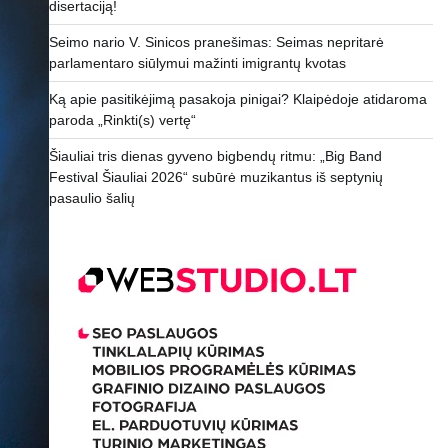
disertaciją!
Seimo nario V. Sinicos pranešimas: Seimas nepritarė
parlamentaro siūlymui mažinti imigrantų kvotas
Ką apie pasitikėjimą pasakoja pinigai? Klaipėdoje atidaroma
paroda „Rinkti(s) vertę“
Šiauliai tris dienas gyveno bigbendų ritmu: „Big Band
Festival Šiauliai 2026“ subūrė muzikantus iš septynių
pasaulio šalių