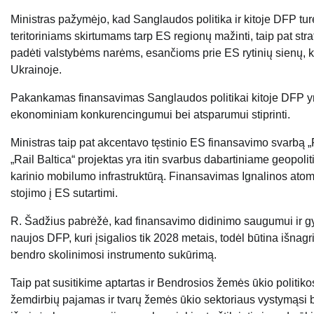
Ministras pažymėjo, kad Sanglaudos politika ir kitoje DFP turėt
teritoriniams skirtumams tarp ES regionų mažinti, taip pat str
padėti valstybėms narėms, esančioms prie ES rytinių sienų, ku
Ukrainoje.
Pakankamas finansavimas Sanglaudos politikai kitoje DFP yra l
ekonominiam konkurencingumui bei atsparumui stiprinti.
Ministras taip pat akcentavo tęstinio ES finansavimo svarbą „
„Rail Baltica“ projektas yra itin svarbus dabartiniame geopoli
karinio mobilumo infrastruktūrą. Finansavimas Ignalinos atomi
stojimo į ES sutartimi.
R. Šadžius pabrėžė, kad finansavimo didinimo saugumui ir gy
naujos DFP, kuri įsigalios tik 2028 metais, todėl būtina išnag
bendro skolinimosi instrumento sukūrimą.
Taip pat susitikime aptartas ir Bendrosios žemės ūkio politik
žemdirbių pajamas ir tvarų žemės ūkio sektoriaus vystymąsi b