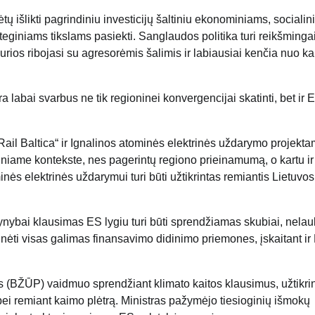
ų išlikti pagrindiniu investicijų šaltiniu ekonominiams, socialin
ateginiams tikslams pasiekti. Sanglaudos politika turi reikšminga
rios ribojasi su agresorėmis šalimis ir labiausiai kenčia nuo ka
abai svarbus ne tik regioninei konvergencijai skatinti, bet ir 
Rail Baltica“ ir Ignalinos atominės elektrinės uždarymo projekta
tiniame kontekste, nes pagerintų regiono prieinamumą, o kartu ir
nės elektrinės uždarymui turi būti užtikrintas remiantis Lietuvos
nybai klausimas ES lygiu turi būti sprendžiamas skubiai, nelau
rinėti visas galimas finansavimo didinimo priemones, įskaitant ir
os (BŽŪP) vaidmuo sprendžiant klimato kaitos klausimus, užtikri
ei remiant kaimo plėtrą. Ministras pažymėjo tiesioginių išmokų