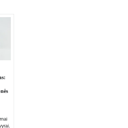
as:
onės
rnai
yrai.