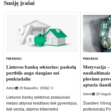
Susiję įrašai
FINANSAI
FINANSAI
Lietuvos bankų sektorius: paskolų
Motyvacija – 
portfelis augo daugiau nei
nusikaltimais 
penktadaliu
plovimo preve
aptaria šiand
Admin
20 Balandžio, 2026
0
Admin
20 Gegužė
Lietuvos bankų sektorius praėjusiais
metais aktyviai kreditavo tiek gyventojus,
Šiandien Vilniu
tiek verslą, stiprino kibernetinį
profesionalų Pi