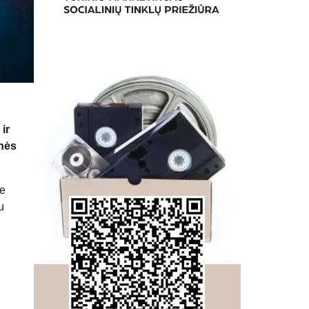
ir
inės
je
u