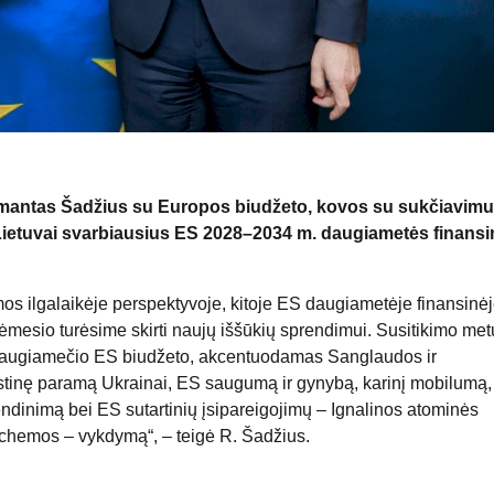
s Rimantas Šadžius su Europos biudžeto, kovos su sukčiavimu 
Lietuvai svarbiausius ES 2028–2034 m. daugiametės finans
os ilgalaikėje perspektyvoje, kitoje ES daugiametėje finansinė
dėmesio turėsime skirti naujų iššūkių sprendimui. Susitikimo met
ėl daugiamečio ES biudžeto, akcentuodamas Sanglaudos ir
ęstinę paramą Ukrainai, ES saugumą ir gynybą, karinį mobilumą,
vendinimą bei ES sutartinių įsipareigojimų – Ignalinos atominės
 schemos – vykdymą“, – teigė R. Šadžius.