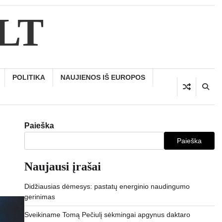
.LT
POLITIKA
NAUJIENOS IŠ EUROPOS
Paieška
Paieška
Naujausi įrašai
Didžiausias dėmesys: pastatų energinio naudingumo
gerinimas
Sveikiname Tomą Pečiulį sėkmingai apgynus daktaro