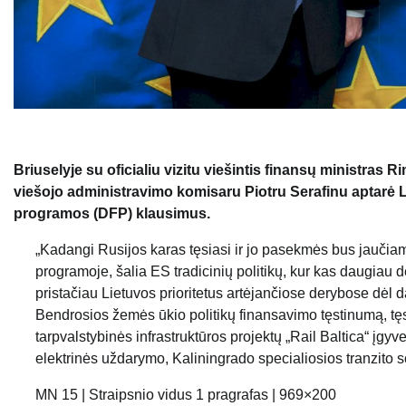
Briuselyje su oficialiu vizitu viešintis finansų ministra
viešojo administravimo komisaru Piotru Serafinu aptarė 
programos (DFP) klausimus.
„Kadangi Rusijos karas tęsiasi ir jo pasekmės bus jaučiam
programoje, šalia ES tradicinių politikų, kur kas daugiau 
pristačiau Lietuvos prioritetus artėjančiose derybose d
Bendrosios žemės ūkio politikų finansavimo tęstinumą, t
tarpvalstybinės infrastruktūros projektų „Rail Baltica“ įgy
elektrinės uždarymo, Kaliningrado specialiosios tranzito
MN 15 | Straipsnio vidus 1 pragrafas | 969×200