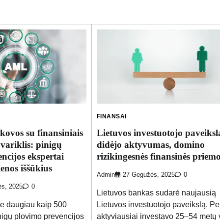
FINANSAI
kovos su finansiniais
Lietuvos investuotojo paveiksl
variklis: pinigų
didėjo aktyvumas, domino
ncijos ekspertai
rizikingesnės finansinės priem
ienos iššūkius
Admin
27 Gegužės, 2025
0
s, 2025
0
Lietuvos bankas sudarė naujausią
je daugiau kaip 500
Lietuvos investuotojo paveikslą. Pe
nigų plovimo prevencijos
aktyviausiai investavo 25–54 metų v