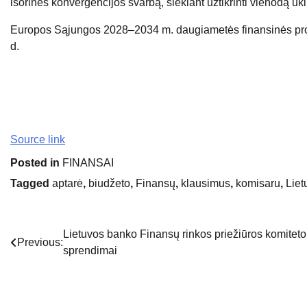
išorinės konvergencijos svarbą, siekiant užtikrinti vienodą ū
Europos Sąjungos 2028–2034 m. daugiametės finansinės progr
d.
Source link
Posted in
FINANSAI
Tagged
aptarė
,
biudžeto
,
Finansų
,
klausimus
,
komisaru
,
Liet
Lietuvos banko Finansų rinkos priežiūros komiteto
Navigacija
Previous:
sprendimai
tarp
įrašų