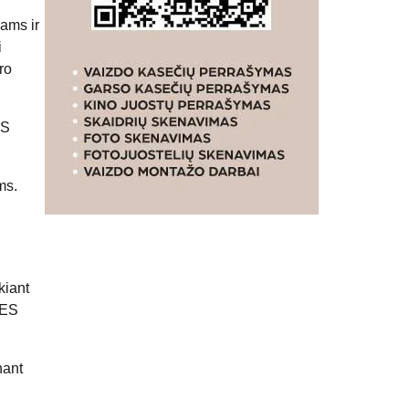
iams ir
i
ro
ES
ms.
kiant
 ES
nant