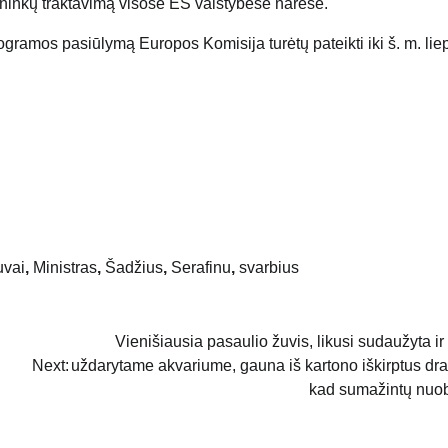
kininkų traktavimą visose ES valstybėse narėse.
amos pasiūlymą Europos Komisija turėtų pateikti iki š. m. lie
uvai
,
Ministras
,
Šadžius
,
Serafinu
,
svarbius
Vienišiausia pasaulio žuvis, likusi sudaužyta ir
Next:
uždarytame akvariume, gauna iš kartono iškirptus dr
kad sumažintų nuo