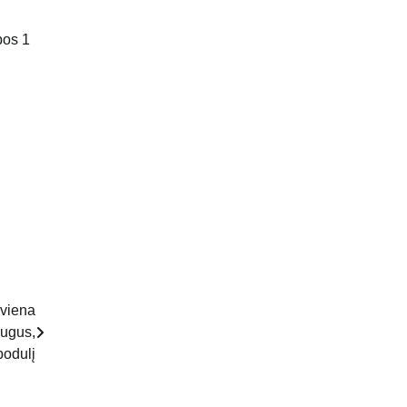
pos 1
 viena
augus,
bodulį