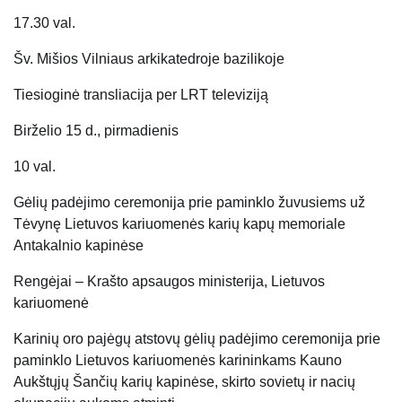
17.30 val.
Šv. Mišios Vilniaus arkikatedroje bazilikoje
Tiesioginė transliacija per LRT televiziją
Birželio 15 d., pirmadienis
10 val.
Gėlių padėjimo ceremonija prie paminklo žuvusiems už
Tėvynę Lietuvos kariuomenės karių kapų memoriale
Antakalnio kapinėse
Rengėjai – Krašto apsaugos ministerija, Lietuvos
kariuomenė
Karinių oro pajėgų atstovų gėlių padėjimo ceremonija prie
paminklo Lietuvos kariuomenės karininkams Kauno
Aukštųjų Šančių karių kapinėse, skirto sovietų ir nacių