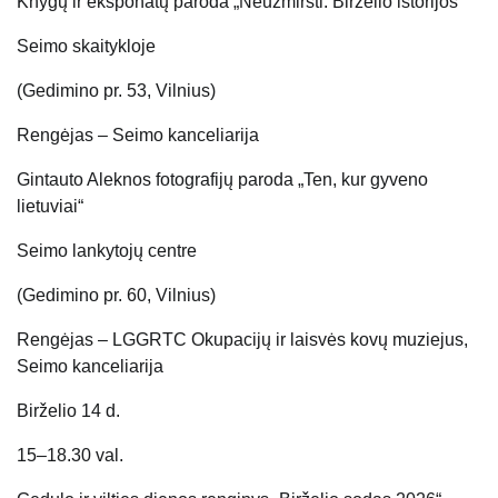
Knygų ir eksponatų paroda „Neužmiršti. Birželio istorijos“
Seimo skaitykloje
(Gedimino pr. 53, Vilnius)
Rengėjas – Seimo kanceliarija
Gintauto Aleknos fotografijų paroda „Ten, kur gyveno
lietuviai“
Seimo lankytojų centre
(Gedimino pr. 60, Vilnius)
Rengėjas – LGGRTC Okupacijų ir laisvės kovų muziejus,
Seimo kanceliarija
Birželio 14 d.
15–18.30 val.