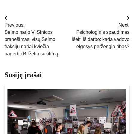
Navigacija
Previous:
Next:
tarp
Seimo nario V. Sinicos
Psichologinis spaudimas
pranešimas: visų Seimo
išeiti iš darbo: kada vadovo
įrašų
frakcijų nariai kviečia
elgesys peržengia ribas?
pagerbti Birželio sukilimą
Susiję įrašai