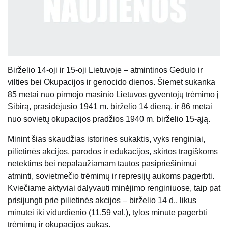
Birželio 14-oji ir 15-oji Lietuvoje – atmintinos Gedulo ir
vilties bei Okupacijos ir genocido dienos. Šiemet sukanka
85 metai nuo pirmojo masinio Lietuvos gyventojų trėmimo į
Sibirą, prasidėjusio 1941 m. birželio 14 dieną, ir 86 metai
nuo sovietų okupacijos pradžios 1940 m. birželio 15-ąją.
Minint šias skaudžias istorines sukaktis, vyks renginiai,
pilietinės akcijos, parodos ir edukacijos, skirtos tragiškoms
netektims bei nepalaužiamam tautos pasipriešinimui
atminti, sovietmečio trėmimų ir represijų aukoms pagerbti.
Kviečiame aktyviai dalyvauti minėjimo renginiuose, taip pat
prisijungti prie pilietinės akcijos – birželio 14 d., likus
minutei iki vidurdienio (11.59 val.), tylos minute pagerbti
trėmimų ir okupacijos aukas.