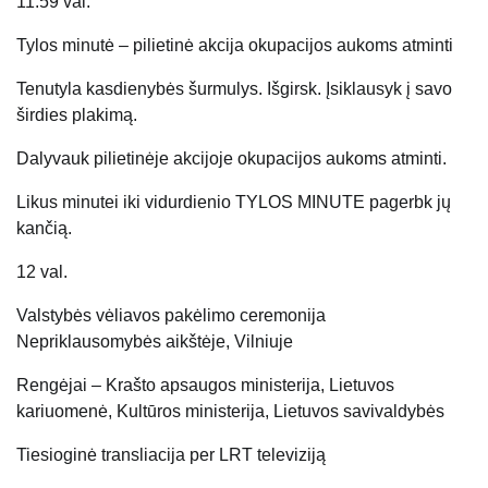
11.59 val.
Tylos minutė – pilietinė akcija okupacijos aukoms atminti
Tenutyla kasdienybės šurmulys. Išgirsk. Įsiklausyk į savo
širdies plakimą.
Dalyvauk pilietinėje akcijoje okupacijos aukoms atminti.
Likus minutei iki vidurdienio TYLOS MINUTE pagerbk jų
kančią.
12 val.
Valstybės vėliavos pakėlimo ceremonija
Nepriklausomybės aikštėje, Vilniuje
Rengėjai – Krašto apsaugos ministerija, Lietuvos
kariuomenė, Kultūros ministerija, Lietuvos savivaldybės
Tiesioginė transliacija per LRT televiziją