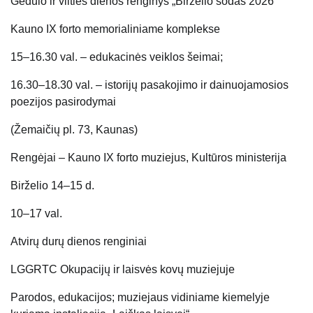
Gedulo ir vilties dienos renginys „Birželio sodas 2026“
Kauno IX forto memorialiniame komplekse
15–16.30 val. – edukacinės veiklos šeimai;
16.30–18.30 val. – istorijų pasakojimo ir dainuojamosios
poezijos pasirodymai
(Žemaičių pl. 73, Kaunas)
Rengėjai – Kauno IX forto muziejus, Kultūros ministerija
Birželio 14–15 d.
10–17 val.
Atvirų durų dienos renginiai
LGGRTC Okupacijų ir laisvės kovų muziejuje
Parodos, edukacijos; muziejaus vidiniame kiemelyje