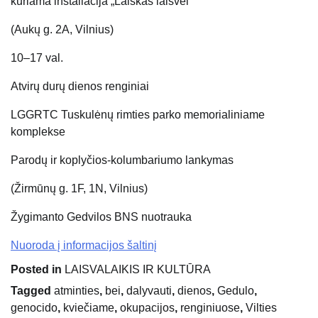
kuriama instaliacija „Laiškas laisvei“
(Aukų g. 2A, Vilnius)
10–17 val.
Atvirų durų dienos renginiai
LGGRTC Tuskulėnų rimties parko memorialiniame
komplekse
Parodų ir koplyčios-kolumbariumo lankymas
(Žirmūnų g. 1F, 1N, Vilnius)
Žygimanto Gedvilos BNS nuotrauka
Nuoroda į informacijos šaltinį
Posted in
LAISVALAIKIS IR KULTŪRA
Tagged
atminties
,
bei
,
dalyvauti
,
dienos
,
Gedulo
,
genocido
,
kviečiame
,
okupacijos
,
renginiuose
,
Vilties