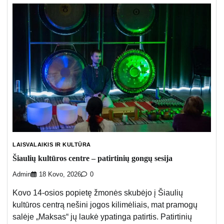
LAISVALAIKIS IR KULTŪRA
Šiaulių kultūros centre – patirtinių gongų sesija
Admin
18 Kovo, 2026
0
Kovo 14-osios popietę žmonės skubėjo į Šiaulių
kultūros centrą nešini jogos kilimėliais, mat pramogų
salėje „Maksas“ jų laukė ypatinga patirtis. Patirtinių