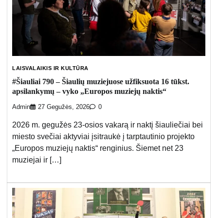
LAISVALAIKIS IR KULTŪRA
#Šiauliai 790 – Šiaulių muziejuose užfiksuota 16 tūkst.
apsilankymų – vyko „Europos muziejų naktis“
Admin
27 Gegužės, 2026
0
2026 m. gegužės 23-osios vakarą ir naktį šiauliečiai bei
miesto svečiai aktyviai įsitraukė į tarptautinio projekto
„Europos muziejų naktis“ renginius. Šiemet net 23
muziejai ir […]