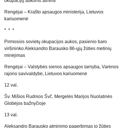
okupacijų aukoms atminti
Rengėjai – Krašto apsaugos ministerija, Lietuvos
kariuomenė
* * *
Pirmosios sovietų okupacijos aukos, pasienio baro
viršininko Aleksandro Barausko 86-ųjų žūties metinių
minėjimas
Rengėjai – Valstybės sienos apsaugos tarnyba, Varėnos
rajono savivaldybė, Lietuvos kariuomenė
12 val.
Šv. Mišios Rudnios Švč. Mergelės Marijos Nuolatinės
Globėjos bažnyčioje
13 val.
Aleksandro Barausko atminimo pagerbimas jo žūties