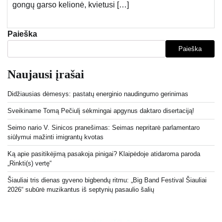
gongų garso kelionė, kvietusi […]
Paieška
Paieška
Naujausi įrašai
Didžiausias dėmesys: pastatų energinio naudingumo gerinimas
Sveikiname Tomą Pečiulį sėkmingai apgynus daktaro disertaciją!
Seimo nario V. Sinicos pranešimas: Seimas nepritarė parlamentaro
siūlymui mažinti imigrantų kvotas
Ką apie pasitikėjimą pasakoja pinigai? Klaipėdoje atidaroma paroda
„Rinkti(s) vertę“
Šiauliai tris dienas gyveno bigbendų ritmu: „Big Band Festival Šiauliai
2026“ subūrė muzikantus iš septynių pasaulio šalių