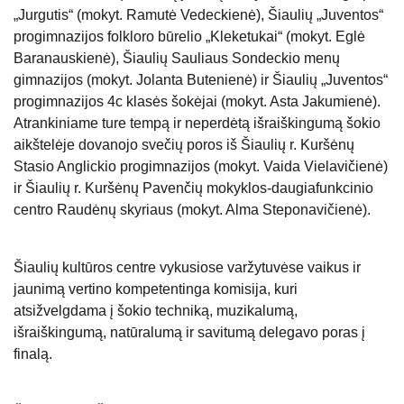
„Jurgutis“ (mokyt. Ramutė Vedeckienė), Šiaulių „Juventos“
progimnazijos folkloro būrelio „Kleketukai“ (mokyt. Eglė
Baranauskienė), Šiaulių Sauliaus Sondeckio menų
gimnazijos (mokyt. Jolanta Butenienė) ir Šiaulių „Juventos“
progimnazijos 4c klasės šokėjai (mokyt. Asta Jakumienė).
Atrankiniame ture tempą ir neperdėtą išraiškingumą šokio
aikštelėje dovanojo svečių poros iš Šiaulių r. Kuršėnų
Stasio Anglickio progimnazijos (mokyt. Vaida Vielavičienė)
ir Šiaulių r. Kuršėnų Pavenčių mokyklos-daugiafunkcinio
centro Raudėnų skyriaus (mokyt. Alma Steponavičienė).
Šiaulių kultūros centre vykusiose varžytuvėse vaikus ir
jaunimą vertino kompetentinga komisija, kuri
atsižvelgdama į šokio techniką, muzikalumą,
išraiškingumą, natūralumą ir savitumą delegavo poras į
finalą.