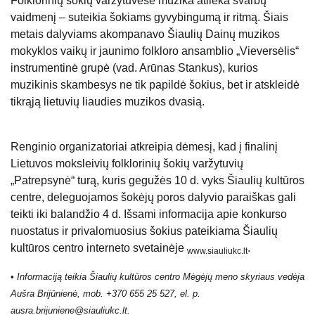
Folklorinių šokių varžytuvėse muzika atlieka svarbų
vaidmenį – suteikia šokiams gyvybingumą ir ritmą. Šiais
metais dalyviams akompanavo Šiaulių Dainų muzikos
mokyklos vaikų ir jaunimo folkloro ansamblio „Vieversėlis“
instrumentinė grupė (vad. Arūnas Stankus), kurios
muzikinis skambesys ne tik papildė šokius, bet ir atskleidė
tikrąją lietuvių liaudies muzikos dvasią.
Renginio organizatoriai atkreipia dėmesį, kad į finalinį
Lietuvos moksleivių folklorinių šokių varžytuvių
„Patrepsynė“ turą, kuris gegužės 10 d. vyks Šiaulių kultūros
centre, deleguojamos šokėjų poros dalyvio paraiškas gali
teikti iki balandžio 4 d. Išsami informacija apie konkurso
nuostatus ir privalomuosius šokius pateikiama Šiaulių
kultūros centro interneto svetainėje
.
www.siauliukc.lt
• Informaciją teikia Šiaulių kultūros centro Mėgėjų meno skyriaus vedėja
Aušra Brijūnienė, mob. +370 655 25 527, el. p.
ausra.brijuniene@siauliukc.lt.