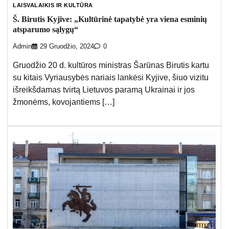
LAISVALAIKIS IR KULTŪRA
Š. Birutis Kyjive: „Kultūrinė tapatybė yra viena esminių
atsparumo sąlygų“
Admin
29 Gruodžio, 2024
0
Gruodžio 20 d. kultūros ministras Šarūnas Birutis kartu
su kitais Vyriausybės nariais lankėsi Kyjive, šiuo vizitu
išreikšdamas tvirtą Lietuvos paramą Ukrainai ir jos
žmonėms, kovojantiems […]