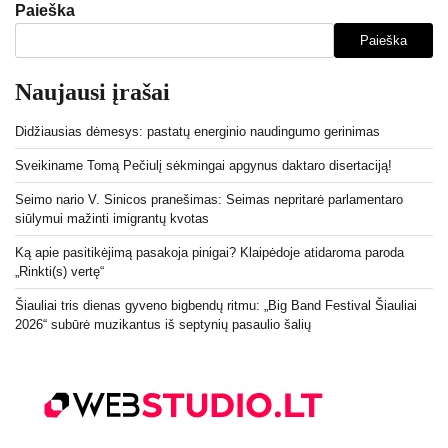
Paieška
Paieška
Naujausi įrašai
Didžiausias dėmesys: pastatų energinio naudingumo gerinimas
Sveikiname Tomą Pečiulį sėkmingai apgynus daktaro disertaciją!
Seimo nario V. Sinicos pranešimas: Seimas nepritarė parlamentaro
siūlymui mažinti imigrantų kvotas
Ką apie pasitikėjimą pasakoja pinigai? Klaipėdoje atidaroma paroda
„Rinkti(s) vertę“
Šiauliai tris dienas gyveno bigbendų ritmu: „Big Band Festival Šiauliai
2026“ subūrė muzikantus iš septynių pasaulio šalių