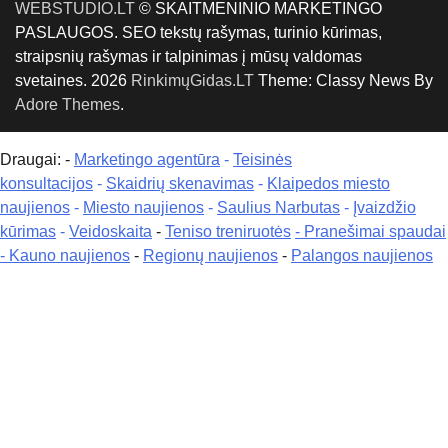
WEBSTUDIO.LT
© SKAITMENINIO MARKETINGO
PASLAUGOS. SEO tekstų rašymas, turinio kūrimas,
straipsnių rašymas ir talpinimas į mūsų valdomas
svetaines. 2026
RinkimųGidas.LT
Theme: Classy News By
Adore Themes
.
Draugai: -
Marketingo agentūra
-
Teisinės
konsultacijos
-
Skaidrių skenavimas
-
Klaipedos miesto
naujienos
-
Miesto naujienos
-
Saulius Narbutas
-
Įvaizdžio
kūrimas
-
Veidoskaita
-
Teniso treniruotės
- Pranešimai spaudai
-
Kauno naujienos
-
Regionų naujienos
-
Palangos naujienos