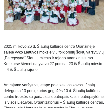
2025 m. kovo 26 d. Šiaulių kultūros centro Oranžinėje
salėje vyko Lietuvos moksleivių folklorinių šokių varžytuvių
„Patrepsynė“ Šiaulių miesto ir rajono atrankinis turas.
Konkurse šiemet dalyvavo 27 poros – 23 iš Šiaulių miesto
ir 4 iš Šiaulių rajono.
Antrajame varžytuvių etape po atkaklios kovos į finalą
deleguota 13 porų, kurios gegužės 10 d. Šiaulių kultūros
centre trepsės su geriausiais patrepsiukais ir patrepsytėmis
iš visos Lietuvos. Organizatorius – Šiaulių kultūros centras.