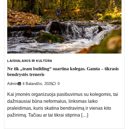
LAISVALAIKIS IR KULTŪRA
Ne tik „team building“ suartina kolegas. Gamta – tikrasis
bendrystės treneris
Admin
4 Balandžio, 2026
0
Kai įmonės organizuoja pasibuvimus su kolegomis, tai
dažniausiai būna neformalus, linksmas laiko
praleidimas, kuris skatina bendravimą ir vienas kito
pažinimą. Tačiau ar tai tikrai stiprina […]