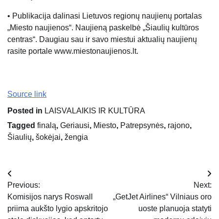
• Publikacija dalinasi Lietuvos regionų naujienų portalas
„Miesto naujienos“. Naujieną paskelbė „Šiaulių kultūros
centras“. Daugiau sau ir savo miestui aktualių naujienų
rasite portale www.miestonaujienos.lt.
Source link
Posted in
LAISVALAIKIS IR KULTŪRA
Tagged
finalą
,
Geriausi
,
Miesto
,
Patrepsynės
,
rajono
,
Šiaulių
,
šokėjai
,
žengia
Navigacija
Previous:
Next:
tarp
Komisijos narys Roswall
„GetJet Airlines“ Vilniaus oro
priima aukšto lygio apskritojo
uoste planuoja statyti
įrašų