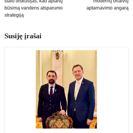
stalo diskusijas, kad aptartų
modernų orlaivių
būsimą vandens atsparumo
aptarnavimo angarą
strategiją
Susiję įrašai