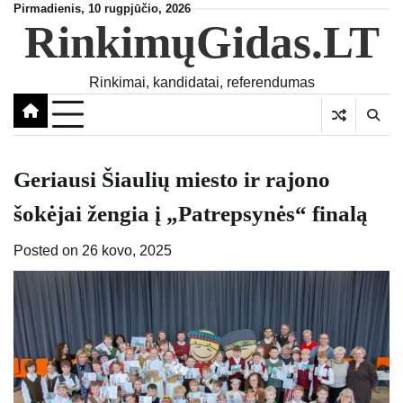
Skip
Pirmadienis, 10 rugpjūčio, 2026
RinkimųGidas.LT
to
content
Rinkimai, kandidatai, referendumas
Geriausi Šiaulių miesto ir rajono
šokėjai žengia į „Patrepsynės“ finalą
Posted on
26 kovo, 2025