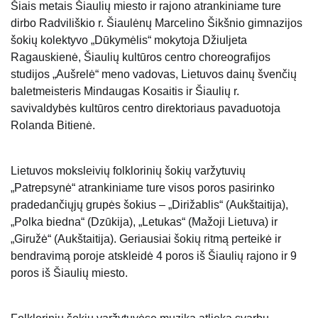
Šiais metais Šiaulių miesto ir rajono atrankiniame ture
dirbo Radviliškio r. Šiaulėnų Marcelino Šikšnio gimnazijos
šokių kolektyvo „Dūkymėlis“ mokytoja Džiuljeta
Ragauskienė, Šiaulių kultūros centro choreografijos
studijos „Aušrelė“ meno vadovas, Lietuvos dainų švenčių
baletmeisteris Mindaugas Kosaitis ir Šiaulių r.
savivaldybės kultūros centro direktoriaus pavaduotoja
Rolanda Bitienė.
Lietuvos moksleivių folklorinių šokių varžytuvių
„Patrepsynė“ atrankiniame ture visos poros pasirinko
pradedančiųjų grupės šokius – „Dirižablis“ (Aukštaitija),
„Polka biedna“ (Dzūkija), „Letukas“ (Mažoji Lietuva) ir
„Giružė“ (Aukštaitija). Geriausiai šokių ritmą perteikė ir
bendravimą poroje atskleidė 4 poros iš Šiaulių rajono ir 9
poros iš Šiaulių miesto.