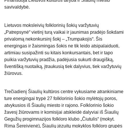
Finansuoja Lietuvos kultūros taryba ir Šiaulių miesto
savivaldybė.
Lietuvos moksleivių folklorinių šokių varžytuvių
„Patrepsynė“ vietinį turą vaikai ir jaunimas pradėjo šokdami
privalomą nekonkursinį šokį – „Trumpakojis“. Šis
energingas ir žaismingas šokis ne tik leido atsipalaiduoti,
artimiau susipažinti su kitais konkursantais, bet ir tapo
puikia varžytuvių pradžia, padėjusia sukurti draugišką,
šventišką nuotaiką, įtraukusią tiek dalyvius, tiek varžytuvių
žiūrovus.
Trečiadienį Šiaulių kultūros centre vykusiame atrankiniame
ture energingai trypė 27 folklorinio šokio mylėtojų poros,
atvykusios iš Šiaulių miesto ir rajono. Folklorinio šokio
žavesį žiūrovams ir komisijai atskleidė dalyviai iš Šiaulių
Gegužių progimnazijos folkloro klubo „Čiutulis“ (mokyt.
Rima Šereivienė), Šiaulių jėzuitų mokyklos folkloro grupės