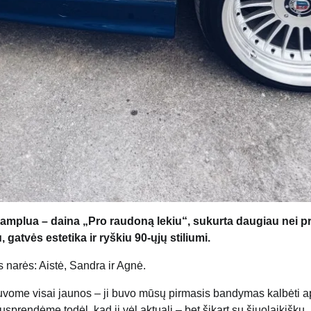
amplua – daina „Pro raudoną lekiu“, sukurta daugiau nei pr
gatvės estetika ir ryškiu 90-ųjų stiliumi.
s narės: Aistė, Sandra ir Agnė.
uvome visai jaunos – ji buvo mūsų pirmasis bandymas kalbėti a
usprendėme todėl, kad ji vėl aktuali – bet šįkart su šiuolaikišku