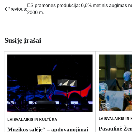
ES pramonės produkcija: 0,6% metinis augimas n
Navigacija
Previous:
2000 m.
tarp
įrašų
Susiję įrašai
LAISVALAIKIS IR
LAISVALAIKIS IR KULTŪRA
Pasaulinė Žem
Muzikos salėje“ – apdovanojimai