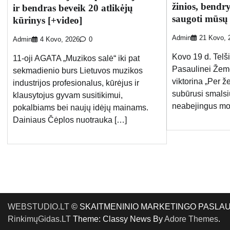
žinios, bendry
ir bendras beveik 20 atlikėjų
saugoti mūsų 
kūrinys [+video]
Admin
21 Kovo, 
Admin
4 Kovo, 2026
0
Kovo 19 d. Telši
11-oji AGATA „Muzikos salė“ iki pat
Pasaulinei Žemė
sekmadienio burs Lietuvos muzikos
viktorina „Per 
industrijos profesionalus, kūrėjus ir
subūrusi smalsiu
klausytojus gyvam susitikimui,
neabejingus mok
pokalbiams bei naujų idėjų mainams.
Dainiaus Čėplos nuotrauka […]
WEBSTUDIO.LT
© SKAITMENINIO MARKETINGO PASLAUGOS. SE
RinkimųGidas.LT
Theme: Classy News By
Adore Themes
.