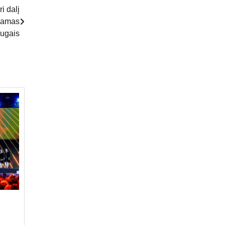
i dalį
sdamas
augais