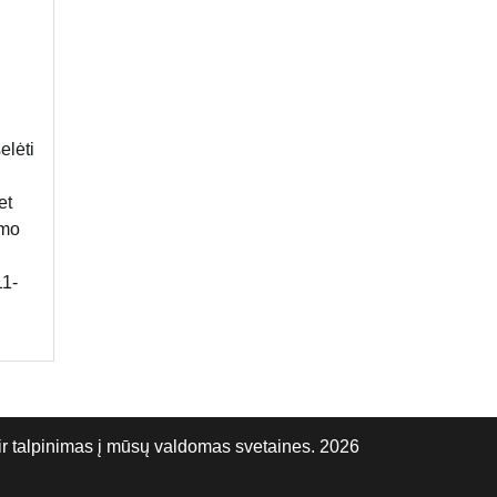
elėti
et
imo
11-
talpinimas į mūsų valdomas svetaines. 2026