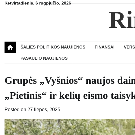
Skip
Ketvirtadienis, 6 rugpjūčio, 2026
Ri
to
content
ŠALIES POLITIKOS NAUJIENOS
FINANSAI
VER
PASAULIO NAUJIENOS
Grupės „Vyšnios“ naujos daino
„Pietinis“ ir kelių eismo taisy
Posted on
27 liepos, 2025