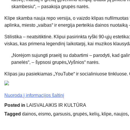
skambesiu“, – pasakoja grupės narės.
Klipe skamba nauja repo versija, o vaizdo klipas nufilmuotas t
aplinka, miesto „vaibas“ ir energija perteikia dainos nuotaiką 
Stilistika – neatsitiktinė. Klipui pasirinkta ryški 90-ųjų este
viskas, kas primena legendinį laikotarpį, kai muzikos klausy
„Norėjom sujungti praeitį su dabartimi – parodyti, kad galim 
panelės“, – šypsosi grupės„Vyšnios“ narės.
Klipas jau pasiekiamas „YouTube“ ir socialiniuose tinkluose. 
Nuoroda į informacijos šaltinį
Posted in
LAISVALAIKIS IR KULTŪRA
Tagged
dainos
,
eismo
,
garsusis
,
grupės
,
kelių
,
klipe
,
naujos
,