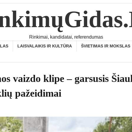
nkimųGidas
Rinkimai, kandidatai, referendumas
SLAS
LAISVALAIKIS IR KULTŪRA
ŠVIETIMAS IR MOKSLAS
s vaizdo klipe – garsusis Šiau
klių pažeidimai