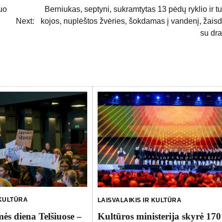
uo
Berniukas, septyni, sukramtytas 13 pėdų ryklio ir tur
Next:
kojos, nuplėštos žvėries, šokdamas į vandenį, žai
su dr
 KULTŪRA
LAISVALAIKIS IR KULTŪRA
ės diena Telšiuose –
Kultūros ministerija skyrė 170