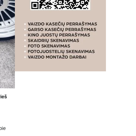
ieš
pie