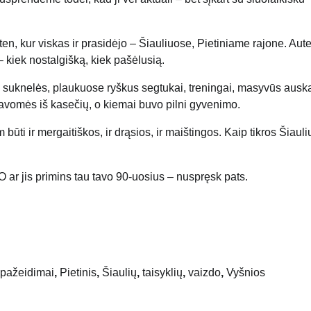
en, kur viskas ir prasidėjo – Šiauliuose, Pietiniame rajone. Aut
– kiek nostalgišką, kiek pašėlusią.
tika: suknelės, plaukuose ryškus segtukai, treningai, masyvūs ausk
davomės iš kasečių, o kiemai buvo pilni gyvenimo.
būti ir mergaitiškos, ir drąsios, ir maištingos. Kaip tikros Šiauli
O ar jis primins tau tavo 90-uosius – nuspręsk pats.
pažeidimai
,
Pietinis
,
Šiaulių
,
taisyklių
,
vaizdo
,
Vyšnios