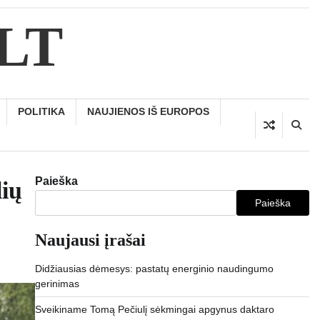
.LT
POLITIKA
NAUJIENOS IŠ EUROPOS
Paieška
lių
Paieška
Naujausi įrašai
Didžiausias dėmesys: pastatų energinio naudingumo
gerinimas
Sveikiname Tomą Pečiulį sėkmingai apgynus daktaro