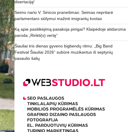
disertaciją!
Seimo nario V. Sinicos pranešimas: Seimas nepritarė
parlamentaro siūlymui mažinti imigrantų kvotas
Ką apie pasitikėjimą pasakoja pinigai? Klaipėdoje atidaroma
paroda „Rinkti(s) vertę“
Šiauliai tris dienas gyveno bigbendų ritmu: „Big Band
Festival Šiauliai 2026“ subūrė muzikantus iš septynių
pasaulio šalių