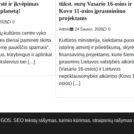
stė ir įkvėpimas
tūkst. eurų Vasario 16-osios ir
planetą!
Kovo 11-osios įprasminimo
projektams
2026
0
Admin
24 Sausio, 2026
0
ų kultūros centre vyko
s dienai paminėti skirta
Kultūros ministerija, siekdama puos
žemę paukščio sparnais“,
istorinę atmintį ir pilietiškumą, skyrė
s, kūrybingus ir aplinkai
finansavimą projektams, kurie šiem
sleivius bei […]
įprasmins Lietuvos valstybės atkūr
(Vasario 16-osios) ir Lietuvos
nepriklausomybės atkūrimo (Kovo 
osios) […]
O tekstų rašymas, turinio kūrimas, straipsnių rašymas ir 