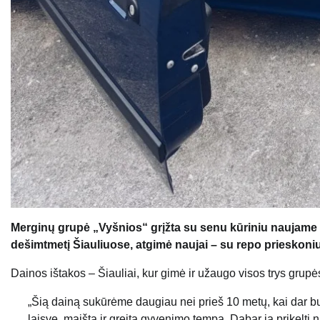
Merginų grupė „Vyšnios“ grįžta su senu kūriniu naujame 
dešimtmetį Šiauliuose, atgimė naujai – su repo prieskoniu, 
Dainos ištakos – Šiauliai, kur gimė ir užaugo visos trys grupė
„Šią dainą sukūrėme daugiau nei prieš 10 metų, kai dar b
laisvę, maištą ir greitą gyvenimo tempą. Dabar ją prikelti n