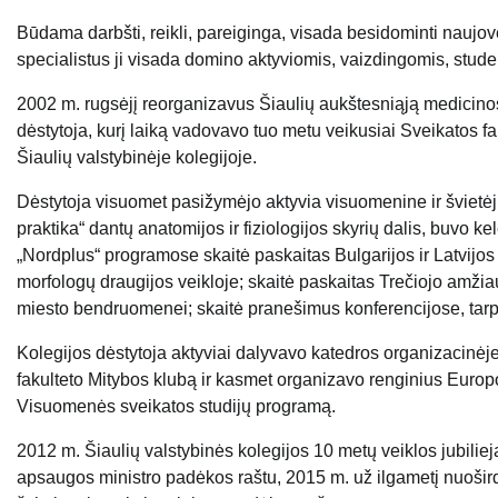
Būdama darbšti, reikli, pareiginga, visada besidominti naujo
specialistus ji visada domino aktyviomis, vaizdingomis, stu
2002 m. rugsėjį reorganizavus Šiaulių aukštesniąją medicinos 
dėstytoja, kurį laiką vadovavo tuo metu veikusiai Sveikatos f
Šiaulių valstybinėje kolegijoje.
Dėstytoja visuomet pasižymėjo aktyvia visuomenine ir švietėjiš
praktika“ dantų anatomijos ir fiziologijos skyrių dalis, buvo 
„Nordplus“ programose skaitė paskaitas Bulgarijos ir Latvijo
morfologų draugijos veikloje; skaitė paskaitas Trečiojo amžia
miesto bendruomenei; skaitė pranešimus konferencijose, tarp 
Kolegijos dėstytoja aktyviai dalyvavo katedros organizacinėje
fakulteto Mitybos klubą ir kasmet organizavo renginius Europ
Visuomenės sveikatos studijų programą.
2012 m. Šiaulių valstybinės kolegijos 10 metų veiklos jubilie
apsaugos ministro padėkos raštu, 2015 m. už ilgametį nuoši