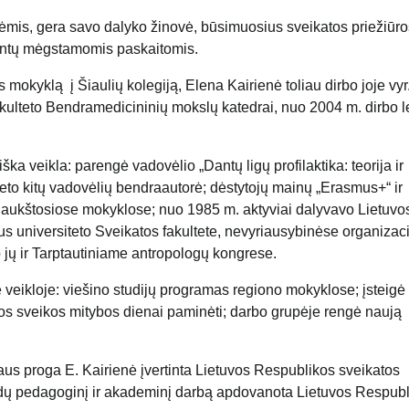
vėmis, gera savo dalyko žinovė, būsimuosius sveikatos priežiūro
dentų mėgstamomis paskaitomis.
mokyklą į Šiaulių kolegiją, Elena Kairienė toliau dirbo joje vyr
akulteto Bendramedicininių mokslų katedrai, nuo 2004 m. dirbo l
ka veikla: parengė vadovėlio „Dantų ligų profilaktika: teorija ir
keleto kitų vadovėlių bendraautorė; dėstytojų mainų „Erasmus+“ ir
s aukštosiose mokyklose; nuo 1985 m. aktyviai dalyvavo Lietuvo
us universiteto Sveikatos fakultete, nevyriausybinėse organizac
jų ir Tarptautiniame antropologų kongrese.
 veikloje: viešino studijų programas regiono mokyklose; įsteigė
os sveikos mitybos dienai paminėti; darbo grupėje rengė naują
jaus proga E. Kairienė įvertinta Lietuvos Respublikos sveikatos
rdų pedagoginį ir akademinį darbą apdovanota Lietuvos Respub