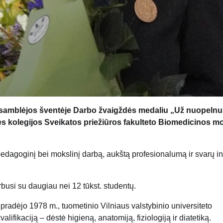
asamblėjos šventėje Darbo žvaigždės medaliu „Už nuopelnu
ės kolegijos Sveikatos priežiūros fakulteto Biomedicinos m
pedagoginį bei mokslinį darbą, aukštą profesionalumą ir svarų in
busi su daugiau nei 12 tūkst. studentų.
pradėjo 1978 m., tuometinio Vilniaus valstybinio universiteto
lifikaciją – dėstė higieną, anatomiją, fiziologiją ir diatetiką.