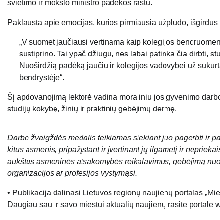
švietimo ir mokslo ministro padėkos raštu.
Paklausta apie emocijas, kurios pirmiausia užplūdo, išgirdu
„Visuomet jaučiausi vertinama kaip kolegijos bendruomen
sustiprino. Tai ypač džiugu, nes labai patinka čia dirbti, s
Nuoširdžią padėką jaučiu ir kolegijos vadovybei už sukurtą a
bendrystėje“.
Šį apdovanojimą lektorė vadina moraliniu jos gyvenimo darbo į
studijų kokybę, žinių ir praktinių gebėjimų dermę.
Darbo žvaigždės medalis teikiamas siekiant juo pagerbti ir pa
kitus asmenis, pripažįstant ir įvertinant jų ilgametį ir nepriek
aukštus asmeninės atsakomybės reikalavimus, gebėjimą nuolat to
organizacijos ar profesijos vystymąsi.
• Publikacija dalinasi Lietuvos regionų naujienų portalas „Mie
Daugiau sau ir savo miestui aktualių naujienų rasite portale 