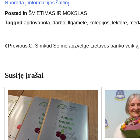
Nuoroda į informacijos šaltinį
Posted in
ŠVIETIMAS IR MOKSLAS
Tagged
apdovanota
,
darbo
,
Ilgametė
,
kolegijos
,
lektorė
,
meda
Previous:
G. Šimkud Seime apžvelgė Lietuvos banko veiklą
Navigacija
tarp
įrašų
Susiję įrašai