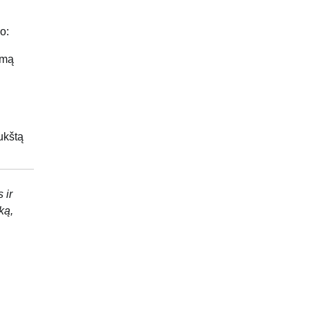
o:
umą
ukštą
 ir
ką,