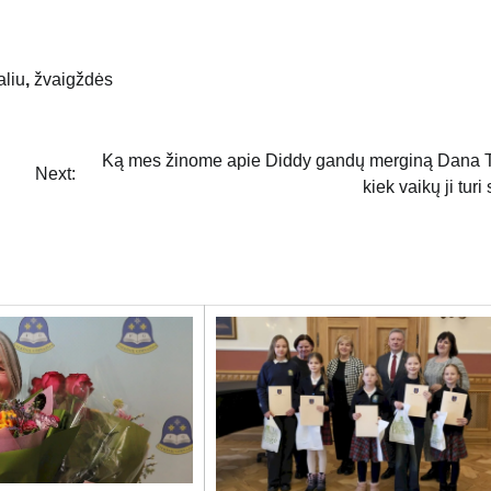
liu
,
žvaigždės
Ką mes žinome apie Diddy gandų merginą Dana T
Next:
kiek vaikų ji turi