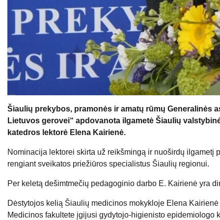
Šiaulių prekybos, pramonės ir amatų rūmų Generalinės 
Lietuvos gerovei“ apdovanota ilgametė Šiaulių valstybin
katedros lektorė Elena Kairienė.
Nominacija lektorei skirta už reikšmingą ir nuoširdų ilgametį 
rengiant sveikatos priežiūros specialistus Šiaulių regionui.
Per keletą dešimtmečių pedagoginio darbo E. Kairienė yra dir
Dėstytojos kelią Šiaulių medicinos mokykloje Elena Kairienė 
Medicinos fakultete įgijusi gydytojo-higienisto epidemiologo kva