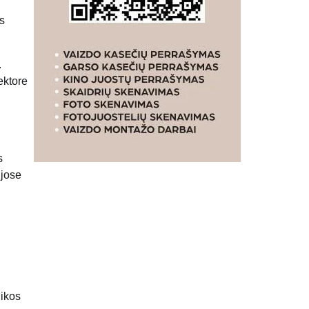
s
.
ektore
s
ijose
likos