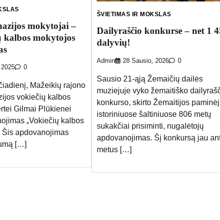
OKSLAS
ŠVIETIMAS IR MOKSLAS
azijos mokytojai –
Dailyraščio konkurse – net 1 
ų kalbos mokytojos
dalyvių!
as
Admin
28 Sausio, 2026
0
 2025
0
Sausio 21-ąją Žemaičių dailės
ečiadienį, Mažeikių rajono
muziejuje vyko žemaitiško dailyraš
ijos vokiečių kalbos
konkurso, skirto Žemaitijos paminė
rtei Gilmai Plūkienei
istoriniuose šaltiniuose 806 metų
nojimas „Vokiečių kalbos
sukakčiai prisiminti, nugalėtojų
. Šis apdovanojimas
apdovanojimas. Šį konkursą jau an
vumą […]
metus […]