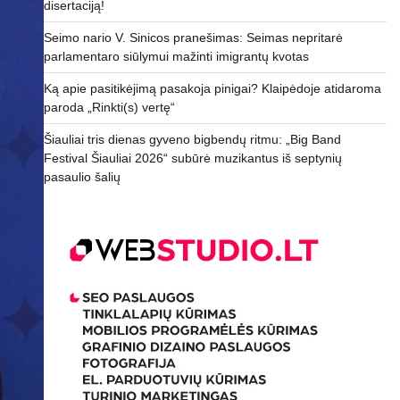
disertaciją!
Seimo nario V. Sinicos pranešimas: Seimas nepritarė
parlamentaro siūlymui mažinti imigrantų kvotas
Ką apie pasitikėjimą pasakoja pinigai? Klaipėdoje atidaroma
paroda „Rinkti(s) vertę“
Šiauliai tris dienas gyveno bigbendų ritmu: „Big Band
Festival Šiauliai 2026“ subūrė muzikantus iš septynių
pasaulio šalių