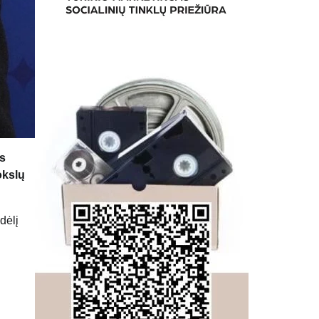
s
okslų
dėlį