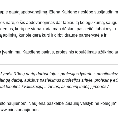
s apie gautą apdovanojimą, Elena Kairienė neslėpė susijaudinim
ės narė, o šis apdovanojimas dar labiau tą kolegiškumą, saug
tudentus, kurių ne viena karta man dėstant pasikeitė, labai myliu.
plinką, kurioje gera kurti ir dirbti drauge partnerystėje ir
vertinimu. Kasdienė patirtis, profesinis tobulėjimas užtikrino a
žymėti Rūmų narių darbuotojus, profesijos lyderius, amatininkus
aištingą darbą, aukštus pasiekimus profesijos srityje, profesinę eti
bulinti kvalifikaciją ir žinias, asmeninį indėlį į įmonės /
sto naujienos“. Naujieną paskelbė „Šiaulių valstybinė kolegija“.
www.miestonaujienos.lt.