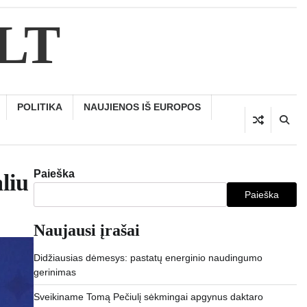
.LT
POLITIKA
NAUJIENOS IŠ EUROPOS
Paieška
liu
Paieška
Naujausi įrašai
Didžiausias dėmesys: pastatų energinio naudingumo
gerinimas
Sveikiname Tomą Pečiulį sėkmingai apgynus daktaro