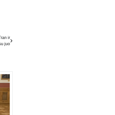
ran ir
 su juo