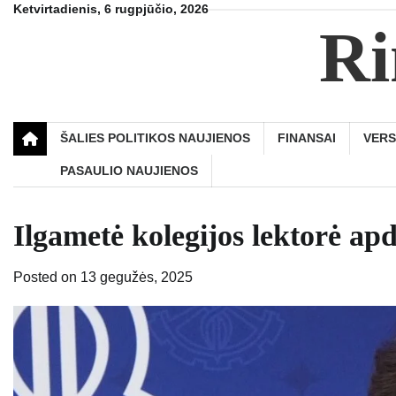
Skip
Ketvirtadienis, 6 rugpjūčio, 2026
Ri
to
content
ŠALIES POLITIKOS NAUJIENOS
FINANSAI
VER
PASAULIO NAUJIENOS
Ilgametė kolegijos lektorė a
Posted on
13 gegužės, 2025