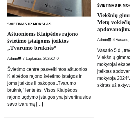
ŠVIETIMAS IR M
Viekšnių gimn
Metų vokieči
ŠVIETIMAS IR MOKSLAS
apdovanojim
Aštuonioms Klaipėdos rajono
švietimo įstaigoms įteiktos
Admin
8 Vasario,
„Tvarumo bruknės“
Vasario 5 d., tr
Viekšnių gimnaz
Admin
7 Lapkričio, 2025
0
mokytojai ekspe
Švietimo centre pasveikintos aštuonios
įteiktas apdova
Klaipėdos rajono švietimo įstaigos ir
mokytoja 2024“
joms įteiktos II pakopos „Tvarumo
skirtas už akty
bruknių“ lentelės. Visos Klaipėdos
rajono ugdymo įstaigos yra įsivertinusios
savo tvarumą […]