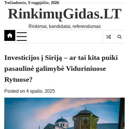
Skip
Trečiadienis, 5 rugpjūčio, 2026
RinkimųGidas.LT
to
content
Rinkimai, kandidatai, referendumas
Investicijos į Siriją – ar tai kita puiki
pasaulinė galimybė Viduriniuose
Rytuose?
Posted on
4 spalio, 2025