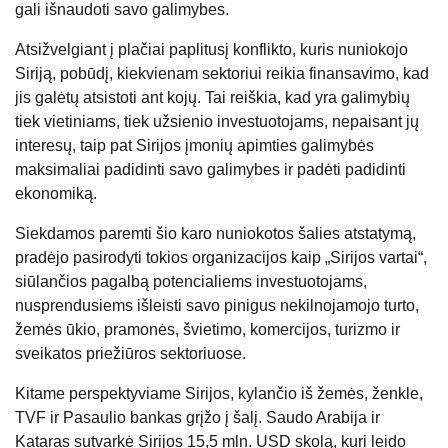
gali išnaudoti savo galimybes.
Atsižvelgiant į plačiai paplitusį konflikto, kuris nuniokojo
Siriją, pobūdį, kiekvienam sektoriui reikia finansavimo, kad
jis galėtų atsistoti ant kojų. Tai reiškia, kad yra galimybių
tiek vietiniams, tiek užsienio investuotojams, nepaisant jų
interesų, taip pat Sirijos įmonių apimties galimybės
maksimaliai padidinti savo galimybes ir padėti padidinti
ekonomiką.
Siekdamos paremti šio karo nuniokotos šalies atstatymą,
pradėjo pasirodyti tokios organizacijos kaip „Sirijos vartai“,
siūlančios pagalbą potencialiems investuotojams,
nusprendusiems išleisti savo pinigus nekilnojamojo turto,
žemės ūkio, pramonės, švietimo, komercijos, turizmo ir
sveikatos priežiūros sektoriuose.
Kitame perspektyviame Sirijos, kylančio iš žemės, ženkle,
TVF ir Pasaulio bankas grįžo į šalį. Saudo Arabija ir
Kataras sutvarkė Sirijos 15,5 mln. USD skolą, kuri leido