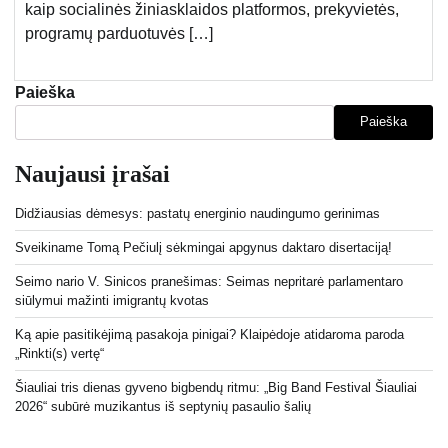
kaip socialinės žiniasklaidos platformos, prekyvietės,
programų parduotuvės […]
Paieška
Paieška
Naujausi įrašai
Didžiausias dėmesys: pastatų energinio naudingumo gerinimas
Sveikiname Tomą Pečiulį sėkmingai apgynus daktaro disertaciją!
Seimo nario V. Sinicos pranešimas: Seimas nepritarė parlamentaro
siūlymui mažinti imigrantų kvotas
Ką apie pasitikėjimą pasakoja pinigai? Klaipėdoje atidaroma paroda
„Rinkti(s) vertę“
Šiauliai tris dienas gyveno bigbendų ritmu: „Big Band Festival Šiauliai
2026“ subūrė muzikantus iš septynių pasaulio šalių