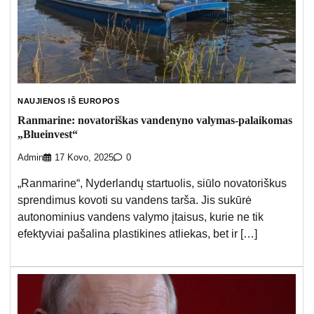
NAUJIENOS IŠ EUROPOS
Ranmarine: novatoriškas vandenyno valymas-palaikomas
„Blueinvest“
Admin
17 Kovo, 2025
0
„Ranmarine“, Nyderlandų startuolis, siūlo novatoriškus
sprendimus kovoti su vandens tarša. Jis sukūrė
autonominius vandens valymo įtaisus, kurie ne tik
efektyviai pašalina plastikines atliekas, bet ir […]