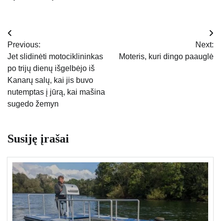
Navigacija
Previous:
Next:
tarp
Jet slidinėti motociklininkas
Moteris, kuri dingo paauglė
po trijų dienų išgelbėjo iš
įrašų
Kanarų salų, kai jis buvo
nutemptas į jūrą, kai mašina
sugedo žemyn
Susiję įrašai