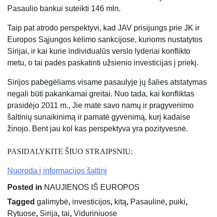
Pasaulio bankui suteikti 146 mln.
Taip pat atrodo perspektyvi, kad JAV prisijungs prie JK ir
Europos Sąjungos kėlimo sankcijose, kurioms nustatytos
Sirijai, ir kai kurie individualūs verslo lyderiai konflikto
metu, o tai padės paskatinti užsienio investicijas į priekį.
Sirijos pabėgėliams visame pasaulyje jų šalies atstatymas
negali būti pakankamai greitai. Nuo tada, kai konfliktas
prasidėjo 2011 m., Jie matė savo namų ir pragyvenimo
šaltinių sunaikinimą ir pamatė gyvenimą, kurį kadaise
žinojo. Bent jau kol kas perspektyva yra pozityvesnė.
PASIDALYKITE ŠIUO STRAIPSNIU:
Nuoroda į informacijos šaltinį
Posted in
NAUJIENOS IŠ EUROPOS
Tagged
galimybė
,
investicijos
,
kitą
,
Pasaulinė
,
puiki
,
Rytuose
,
Sirija
,
tai
,
Viduriniuose