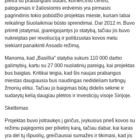
plėtra su prabangiais butais, komerciniu centru,
patogumais ir žaliosiomis erdvėmis yra pirmasis
pagrindinis tokio pobūdžio projektas mieste, kuriam labai
reikalingi šiuolaikiniai būsto sprendimai. Dar 2012 m. Buvo
priimti įstatymai, įpareigojantys jo statybą, tačiau jis buvo
nukreiptas per revoliuciją ir politizuotas kovos metu
siekiant panaikinti Assado režimą.
Manoma, kad „Basillia“ statyba sukurs 110 000 darbo
galimybių, kartu su 27 000 nuolatinių pareigų, kai projektas
bus baigtas. Kritikai teigia, kad šis naujas prabangus
miestas daugiausia bus naudingas nedideliam turtingų
žmonių elitui. Tačiau jo baigimas būtų didelis sėkmė ir
sudarytų kelią daugiau plėtros ir investicijų visoje Sirijoje.
Skelbimas
Projektas buvo įsitraukęs į ginčus, įvykusius prieš kovos su
režimu pajėgomis per pilietinį karą, tačiau dabar, kai karas
yra dėl tų išpuolių, greičiausiai sumažės ir tikimasi, kad jis