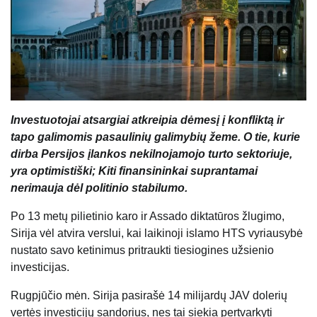
Investuotojai atsargiai atkreipia dėmesį į konfliktą ir
tapo galimomis pasaulinių galimybių žeme. O tie, kurie
dirba Persijos įlankos nekilnojamojo turto sektoriuje,
yra optimistiški; Kiti finansininkai suprantamai
nerimauja dėl politinio stabilumo.
Po 13 metų pilietinio karo ir Assado diktatūros žlugimo,
Sirija vėl atvira verslui, kai laikinoji islamo HTS vyriausybė
nustato savo ketinimus pritraukti tiesiogines užsienio
investicijas.
Rugpjūčio mėn. Sirija pasirašė 14 milijardų JAV dolerių
vertės investicijų sandorius, nes tai siekia pertvarkyti