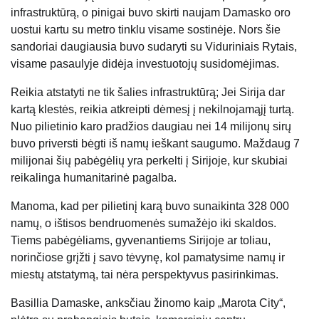
infrastruktūrą, o pinigai buvo skirti naujam Damasko oro
uostui kartu su metro tinklu visame sostinėje. Nors šie
sandoriai daugiausia buvo sudaryti su Viduriniais Rytais,
visame pasaulyje didėja investuotojų susidomėjimas.
Reikia atstatyti ne tik šalies infrastruktūrą; Jei Sirija dar
kartą klestės, reikia atkreipti dėmesį į nekilnojamąjį turtą.
Nuo pilietinio karo pradžios daugiau nei 14 milijonų sirų
buvo priversti bėgti iš namų ieškant saugumo. Maždaug 7
milijonai šių pabėgėlių yra perkelti į Sirijoje, kur skubiai
reikalinga humanitarinė pagalba.
Manoma, kad per pilietinį karą buvo sunaikinta 328 000
namų, o ištisos bendruomenės sumažėjo iki skaldos.
Tiems pabėgėliams, gyvenantiems Sirijoje ar toliau,
norinčiose grįžti į savo tėvynę, kol pamatysime namų ir
miestų atstatymą, tai nėra perspektyvus pasirinkimas.
Basillia Damaske, anksčiau žinomo kaip „Marota City“,