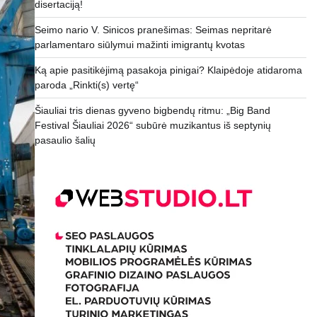
disertaciją!
Seimo nario V. Sinicos pranešimas: Seimas nepritarė
parlamentaro siūlymui mažinti imigrantų kvotas
Ką apie pasitikėjimą pasakoja pinigai? Klaipėdoje atidaroma
paroda „Rinkti(s) vertę“
Šiauliai tris dienas gyveno bigbendų ritmu: „Big Band
Festival Šiauliai 2026“ subūrė muzikantus iš septynių
pasaulio šalių