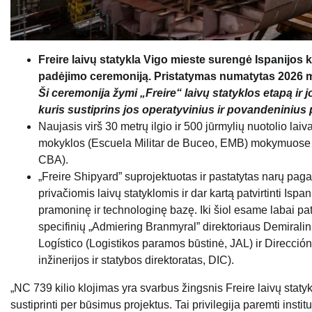
Freire laivų statykla Vigo mieste surengė Ispanijos k
padėjimo ceremoniją. Pristatymas numatytas 2026 m
Ši ceremonija žymi „Freire“ laivų statyklos etapą ir
kuris sustiprins jos operatyvinius ir povandeniniu
Naujasis virš 30 metrų ilgio ir 500 jūrmylių nuotolio lai
mokyklos (Escuela Militar de Buceo, EMB) mokymuose K
CBA).
„Freire Shipyard” suprojektuotas ir pastatytas narų paga
privačiomis laivų statyklomis ir dar kartą patvirtinti Ispa
pramoninę ir technologinę bazę. Iki šiol esame labai paten
specifinių „Admiering Branmyral” direktoriaus Demiralin
Logístico (Logistikos paramos būstinė, JAL) ir Direcció
inžinerijos ir statybos direktoratas, DIC).
„NC 739 kilio klojimas yra svarbus žingsnis Freire laivų staty
sustiprinti per būsimus projektus. Tai privilegija paremti instit