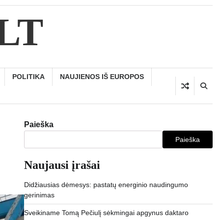
.LT
POLITIKA
NAUJIENOS IŠ EUROPOS
Paieška
Paieška
Naujausi įrašai
Didžiausias dėmesys: pastatų energinio naudingumo
gerinimas
Sveikiname Tomą Pečiulį sėkmingai apgynus daktaro