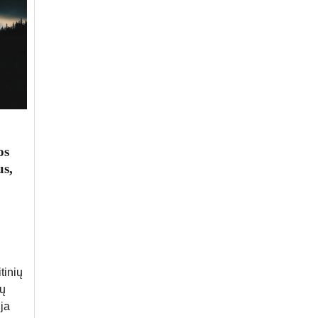
os
us,
tinių
rų
ija