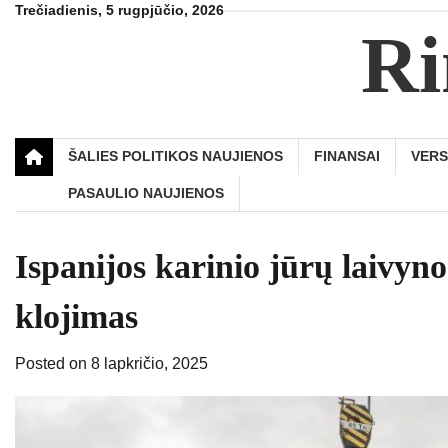
Skip
Trečiadienis, 5 rugpjūčio, 2026
Ri
to
content
ŠALIES POLITIKOS NAUJIENOS
FINANSAI
VER
PASAULIO NAUJIENOS
Ispanijos karinio jūrų laivyn
klojimas
Posted on
8 lapkričio, 2025