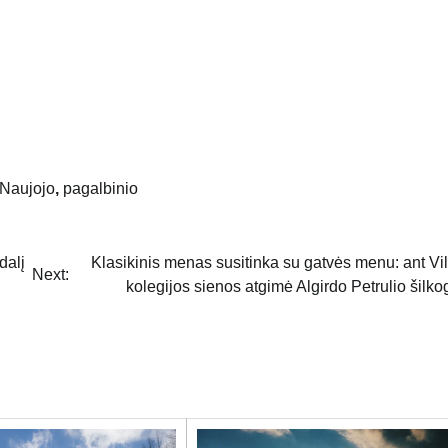
Naujojo
,
pagalbinio
dalį
Klasikinis menas susitinka su gatvės menu: ant Vi
Next:
kolegijos sienos atgimė Algirdo Petrulio šilkog