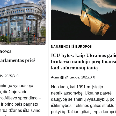
NAUJIENOS IŠ EUROPOS
UROPOS
ICU bylos: kaip Ukrainos gali
arlamentas prieš
brokeriai naudojo jūrų finans
kad suformuotų tautą
io, 2025
0
Admin
24 Liepos, 2025
0
intingo vyriausiojo
Nuo tada, kai 1991 m. Įsigijo
, didžiojo vado,
nepriklausomybę, Ukraina patyrė
mo Alijevo sprendimo –
daugybę seisminių vyriausybių, poli
 ir principais pagrįsto
ištikimybės ir elitinės galios struktū
rbaidžanas išlaisvino
pokyčių. Tačiau giliai įterpta korupc