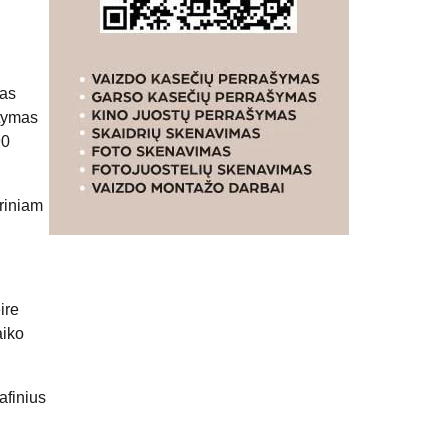
sas
atymas
90
ariniam
ire
aiko
afinius