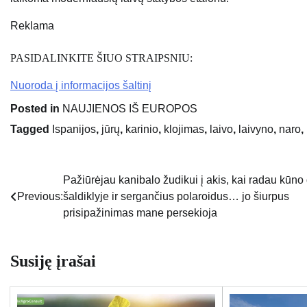
Reklama
PASIDALINKITE ŠIUO STRAIPSNIU:
Nuoroda į informacijos šaltinį
Posted in
NAUJIENOS IŠ EUROPOS
Tagged
Ispanijos
,
jūrų
,
karinio
,
klojimas
,
laivo
,
laivyno
,
naro
,
Pažiūrėjau kanibalo žudikui į akis, kai radau kūno 
Navigacija
Previous:
šaldiklyje ir sergančius polaroidus… jo šiurpus
tarp
prisipažinimas mane persekioja
įrašų
Susiję įrašai