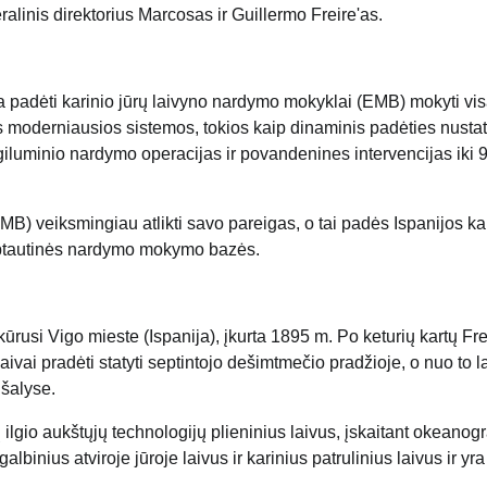
alinis direktorius Marcosas ir Guillermo Freire'as.
a padėti karinio jūrų laivyno nardymo mokyklai (EMB) mokyti vi
os moderniausios sistemos, tokios kaip dinaminis padėties nust
i giluminio nardymo operacijas ir povandenines intervencijas iki 
MB) veiksmingiau atlikti savo pareigas, o tai padės Ispanijos k
 tarptautinės nardymo mokymo bazės.
rusi Vigo mieste (Ispanija), įkurta 1895 m. Po keturių kartų Fre
ivai pradėti statyti septintojo dešimtmečio pradžioje, o nuo to l
 šalyse.
rų ilgio aukštųjų technologijų plieninius laivus, įskaitant okeanogr
binius atviroje jūroje laivus ir karinius patrulinius laivus ir yra