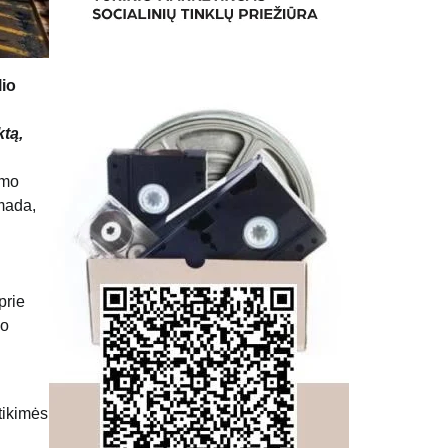
lio
ktą,
ymo
mada,
prie
yo
tikimės