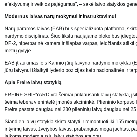
efektyvumą ir veiklos pajėgumus”, – sakė laivo statyklos gener
Modernus laivas narų mokymui ir instruktavimui
Narų paramos laivas (EAB) bus specializuota platforma, skirt
nardymo disciplinas. Šiuo tikslu naujajame bloke bus įdiegt
DP-2, hiperbarinė kamera ir šlapias varpas, leidžiantis atlikt
metrų gylyje.
EAB įtraukimas leis Karinio jūrų laivyno nardymo mokyklai (E
jūrų laivynui išlaikyti lyderio pozicijas kaip nacionalinės ir
Apie Freire laivų statyklą
FREIRE SHIPYARD yra šeimai priklausanti laivų statykla, įsikū
šeima tebėra vienintelė įmonės akcininkė. Plieninio korpuso la
Freire pastatė daugiau nei 280 plieninių laivų daugiau nei 25
Šiandien laivų statykla skirta statyti ir remontuoti iki 155 met
ir tyrimų laivus, žvejybos laivus, prabangias mega jachtas, pagal
laikoma moderniausių laivų statybos etalonu.