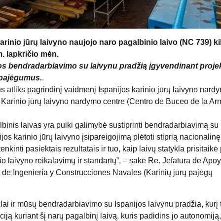
arinio jūrų laivyno naujojo naro pagalbinio laivo (NC 739) ki
. lapkričio mėn.
 jos bendradarbiavimo su laivynu pradžią įgyvendinant proje
s pajėgumus.
.
vas atliks pagrindinį vaidmenį Ispanijos karinio jūrų laivyno nard
arinio jūrų laivyno nardymo centre (Centro de Buceo de la Ar
lbinis laivas yra puiki galimybė sustiprinti bendradarbiavimą su
nijos karinio jūrų laivyno įsipareigojimą plėtoti stiprią nacionalinę
kinti pasiektais rezultatais ir tuo, kaip laivų statykla prisitaikė 
io laivyno reikalavimų ir standartų”, – sakė Re. Jefatura de Apo
n de Ingeniería y Construcciones Navales (Karinių jūrų pajėgų
klai ir mūsų bendradarbiavimo su Ispanijos laivynu pradžia, kurį 
uciją kuriant šį narų pagalbinį laivą, kuris padidins jo autonomiją,