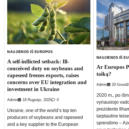
NAUJIENOS IŠ EUROPOS
NAUJIENOS IŠ E
A self-inflicted setback: Ill-
Ar Europos P
conceived duty on soybeans and
taiką?
rapeseed freezes exports, raises
concerns over EU integration and
Admin
20 Gruodž
investment in Ukraine
2020 m., po išm
Admin
18 Rugsėjo, 2025
0
vyriausiojo vado
prezidento Ilha
Ukraine, one of the world’s top ten
tarptautine teise
producers of soybeans and rapeseed
sprendimo – Aze
and a key supplier to the European