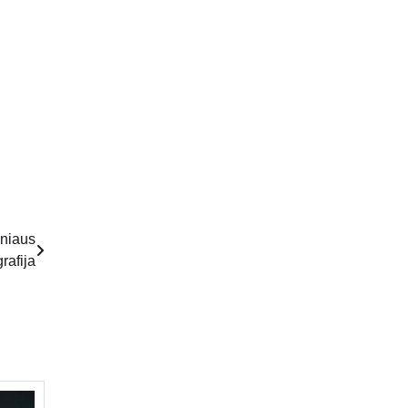
lniaus
rafija