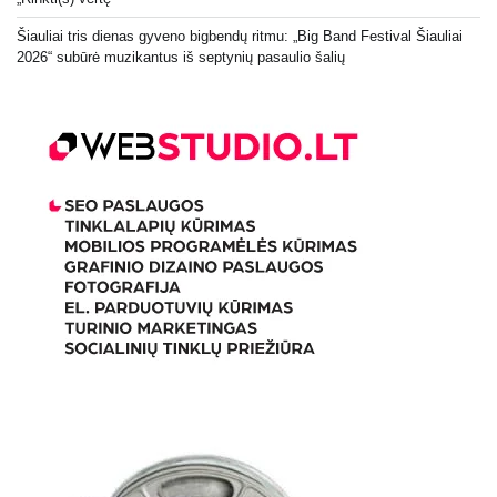
Šiauliai tris dienas gyveno bigbendų ritmu: „Big Band Festival Šiauliai
2026“ subūrė muzikantus iš septynių pasaulio šalių