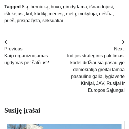
Tagged
8tą
,
berniuką
,
buvo
,
gimdydama
,
išnaudojusi
,
ištekėjusi
,
kol
,
kūdikį
,
mėnesį
,
metų
,
mokytoja
,
nėščia
,
prieš
,
prisipažįsta
,
seksualiai
Navigacija
Previous:
Next:
tarp
Kaip organizuojamas
Indijos strateginis pakilimas:
ugdymas per šalčius?
kodėl didžiausia pasaulyje
įrašų
demokratija greitai tampa
pasauline galia, lygiaverte
Kinijai, JAV, Rusijai ir
Europos Sąjungai
Susiję įrašai