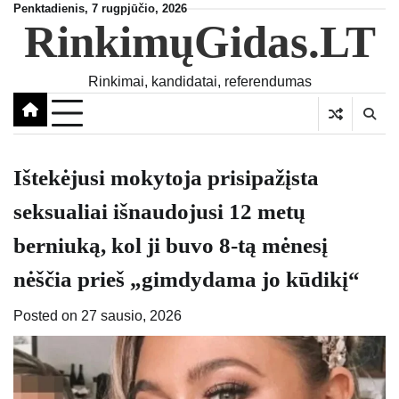
Skip
Penktadienis, 7 rugpjūčio, 2026
RinkimųGidas.LT
to
content
Rinkimai, kandidatai, referendumas
Ištekėjusi mokytoja prisipažįsta
seksualiai išnaudojusi 12 metų
berniuką, kol ji buvo 8-tą mėnesį
nėščia prieš „gimdydama jo kūdikį“
Posted on
27 sausio, 2026