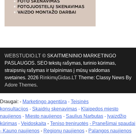
WEBSTUDIO.LT
© SKAITMENINIO MARKETINGO
PASLAUGOS. SEO tekstų rašymas, turinio kūrimas,
straipsnių rašymas ir talpinimas į mūsų valdomas
svetaines. 2026
RinkimųGidas.LT
Theme: Classy News By
Adore Themes
.
Draugai: -
Marketingo agentūra
-
Teisinės
konsultacijos
-
Skaidrių skenavimas
-
Klaipedos miesto
naujienos
-
Miesto naujienos
-
Saulius Narbutas
-
Įvaizdžio
kūrimas
-
Veidoskaita
-
Teniso treniruotės
- Pranešimai spaudai
-
Kauno naujienos
-
Regionų naujienos
-
Palangos naujienos