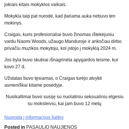
jokiais kitais mokyklos vaikais.
Mokykla taip pat nurodė, kad įtariama auka nebuvo ten
mokinys.
Craigas, kuris profesionaliai buvo žinomas ištekėjusiu
vardu Naomi Woods, užaugo Manduroje ir anksčiau dirbo
privačiu muzikos mokytoju, kol įstojo į mokyklą 2024 m.
Jos byla buvo skubiai išnagrinėta apygardos teisme, kur
kovo 27 d.
Užstatas buvo tęsiamas, o Craigas turėjo atvykti
asmeniškai kitame posėdyje.
Nusikaltimai buvo susiję su nuolatiniu seksualiniu elgesiu
su moksleiviu, kai jam buvo 12 metų
Nuoroda į informacijos šaltinį
Posted in
PASAULIO NAUJIENOS