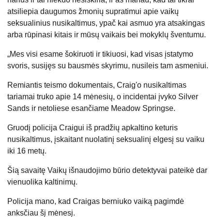
atsiliepia daugumos žmonių supratimui apie vaikų
seksualinius nusikaltimus, ypač kai asmuo yra atsakingas
arba rūpinasi kitais ir mūsų vaikais bei mokyklų šventumu.
„Mes visi esame šokiruoti ir tikiuosi, kad visas įstatymo
svoris, susijęs su bausmės skyrimu, nusileis tam asmeniui.
Remiantis teismo dokumentais, Craig'o nusikaltimas
tariamai truko apie 14 mėnesių, o incidentai įvyko Silver
Sands ir netoliese esančiame Meadow Springse.
Gruodį policija Craigui iš pradžių apkaltino keturis
nusikaltimus, įskaitant nuolatinį seksualinį elgesį su vaiku
iki 16 metų.
Šią savaitę Vaikų išnaudojimo būrio detektyvai pateikė dar
vienuolika kaltinimų.
Policija mano, kad Craigas berniuko vaiką pagimdė
anksčiau šį mėnesį.