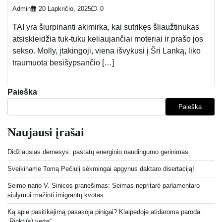
Admin
20 Lapkričio, 2025
0
TAI yra šiurpinanti akimirka, kai sutrikęs šliaužtinukas
atsiskleidžia tuk-tuku keliaujančiai moteriai ir prašo jos
sekso. Molly, įtakingoji, viena išvykusi į Šri Lanką, liko
traumuota besišypsančio […]
Paieška
Paieška
Naujausi įrašai
Didžiausias dėmesys: pastatų energinio naudingumo gerinimas
Sveikiname Tomą Pečiulį sėkmingai apgynus daktaro disertaciją!
Seimo nario V. Sinicos pranešimas: Seimas nepritarė parlamentaro
siūlymui mažinti imigrantų kvotas
Ką apie pasitikėjimą pasakoja pinigai? Klaipėdoje atidaroma paroda
„Rinkti(s) vertę“