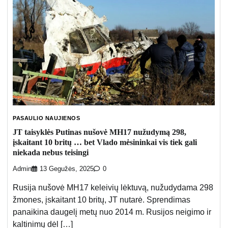
PASAULIO NAUJIENOS
JT taisyklės Putinas nušovė MH17 nužudymą 298,
įskaitant 10 britų … bet Vlado mėsininkai vis tiek gali
niekada nebus teisingi
Admin
13 Gegužės, 2025
0
Rusija nušovė MH17 keleivių lėktuvą, nužudydama 298
žmones, įskaitant 10 britų, JT nutarė. Sprendimas
panaikina daugelį metų nuo 2014 m. Rusijos neigimo ir
kaltinimų dėl […]