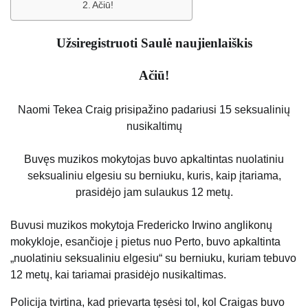
Ačiū!
Užsiregistruoti
Saulė
naujienlaiškis
Ačiū!
Naomi Tekea Craig prisipažino padariusi 15 seksualinių
nusikaltimų
Buvęs muzikos mokytojas buvo apkaltintas nuolatiniu
seksualiniu elgesiu su berniuku, kuris, kaip įtariama,
prasidėjo jam sulaukus 12 metų.
Buvusi muzikos mokytoja Fredericko Irwino anglikonų
mokykloje, esančioje į pietus nuo Perto, buvo apkaltinta
„nuolatiniu seksualiniu elgesiu“ su berniuku, kuriam tebuvo
12 metų, kai tariamai prasidėjo nusikaltimas.
Policija tvirtina, kad prievarta tęsėsi tol, kol Craigas buvo