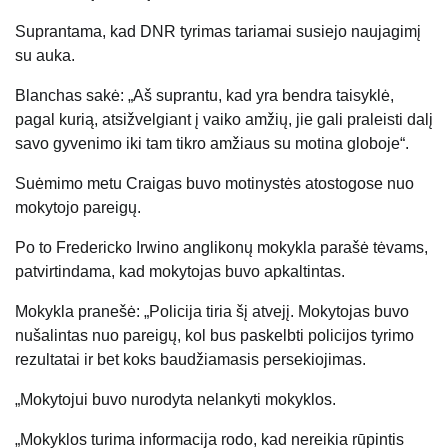
Suprantama, kad DNR tyrimas tariamai susiejo naujagimį
su auka.
Blanchas sakė: „Aš suprantu, kad yra bendra taisyklė,
pagal kurią, atsižvelgiant į vaiko amžių, jie gali praleisti dalį
savo gyvenimo iki tam tikro amžiaus su motina globoje“.
Suėmimo metu Craigas buvo motinystės atostogose nuo
mokytojo pareigų.
Po to Fredericko Irwino anglikonų mokykla parašė tėvams,
patvirtindama, kad mokytojas buvo apkaltintas.
Mokykla pranešė: „Policija tiria šį atvejį. Mokytojas buvo
nušalintas nuo pareigų, kol bus paskelbti policijos tyrimo
rezultatai ir bet koks baudžiamasis persekiojimas.
„Mokytojui buvo nurodyta nelankyti mokyklos.
„Mokyklos turima informacija rodo, kad nereikia rūpintis