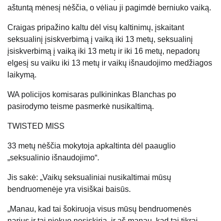
aštuntą mėnesį nėščia, o vėliau ji pagimdė berniuko vaiką.
Craigas pripažino kaltu dėl visų kaltinimų, įskaitant
seksualinį įsiskverbimą į vaiką iki 13 metų, seksualinį
įsiskverbimą į vaiką iki 13 metų ir iki 16 metų, nepadorų
elgesį su vaiku iki 13 metų ir vaikų išnaudojimo medžiagos
laikymą.
WA policijos komisaras pulkininkas Blanchas po
pasirodymo teisme pasmerkė nusikaltimą.
TWISTED MISS
33 metų nėščia mokytoja apkaltinta dėl paauglio
„seksualinio išnaudojimo“.
Jis sakė: „Vaikų seksualiniai nusikaltimai mūsų
bendruomenėje yra visiškai baisūs.
„Manau, kad tai šokiruoja visus mūsų bendruomenės
narius ir tai niekuo nesiskiria, ir aš manau, kad tai tikrai