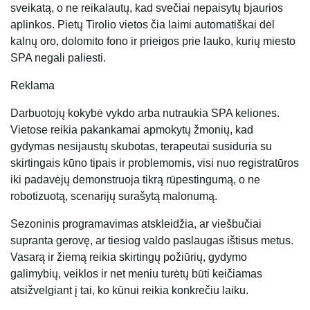
sveikatą, o ne reikalautų, kad svečiai nepaisytų bjaurios
aplinkos. Pietų Tirolio vietos čia laimi automatiškai dėl
kalnų oro, dolomito fono ir prieigos prie lauko, kurių miesto
SPA negali paliesti.
Reklama
Darbuotojų kokybė vykdo arba nutraukia SPA keliones.
Vietose reikia pakankamai apmokytų žmonių, kad
gydymas nesijaustų skubotas, terapeutai susiduria su
skirtingais kūno tipais ir problemomis, visi nuo registratūros
iki padavėjų demonstruoja tikrą rūpestingumą, o ne
robotizuotą, scenarijų surašytą malonumą.
Sezoninis programavimas atskleidžia, ar viešbučiai
supranta gerovę, ar tiesiog valdo paslaugas ištisus metus.
Vasarą ir žiemą reikia skirtingų požiūrių, gydymo
galimybių, veiklos ir net meniu turėtų būti keičiamas
atsižvelgiant į tai, ko kūnui reikia konkrečiu laiku.