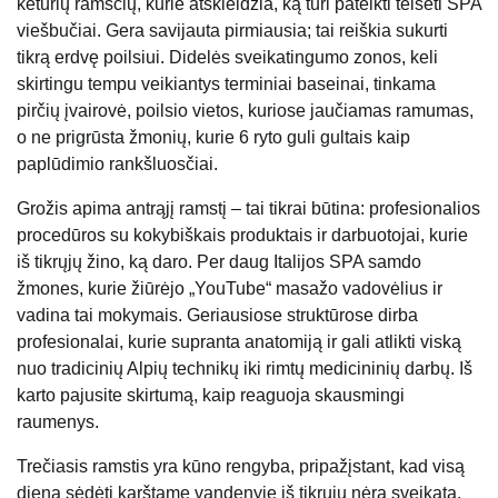
keturių ramsčių, kurie atskleidžia, ką turi pateikti teisėti SPA
viešbučiai. Gera savijauta pirmiausia; tai reiškia sukurti
tikrą erdvę poilsiui. Didelės sveikatingumo zonos, keli
skirtingu tempu veikiantys terminiai baseinai, tinkama
pirčių įvairovė, poilsio vietos, kuriose jaučiamas ramumas,
o ne prigrūsta žmonių, kurie 6 ryto guli gultais kaip
paplūdimio rankšluosčiai.
Grožis apima antrąjį ramstį – tai tikrai būtina: profesionalios
procedūros su kokybiškais produktais ir darbuotojai, kurie
iš tikrųjų žino, ką daro. Per daug Italijos SPA samdo
žmones, kurie žiūrėjo „YouTube“ masažo vadovėlius ir
vadina tai mokymais. Geriausiose struktūrose dirba
profesionalai, kurie supranta anatomiją ir gali atlikti viską
nuo tradicinių Alpių technikų iki rimtų medicininių darbų. Iš
karto pajusite skirtumą, kaip reaguoja skausmingi
raumenys.
Trečiasis ramstis yra kūno rengyba, pripažįstant, kad visą
dieną sėdėti karštame vandenyje iš tikrųjų nėra sveikata.