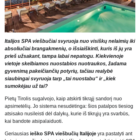
Italijos SPA viešbučiai svyruoja nuo visiškų nelaimių iki
absoliučiai brangakmenių, o išsiaiškinti, kuris iš jų yra
prieš užsakant, tampa labai nepatogu. Kiekvienoje
vietoje skelbiamos nuostabios nuotraukos, žadama
gyvenimą pakeičiančių potyrių, tačiau realybė
siaubingai svyruoja tarp „tai nuostabu“ ir „kiek
sumokėjau už tai?
Pietų Tirolis sugalvojo, kaip atskirti tikrąjį sandorį nuo
apsimetėlių. Jo sistema nesudėtinga: šios patalpos tiesiog
atsisako nusileisti dėl dalykų, kurie iš tikrųjų yra svarbūs,
kai bandote atsipalaiduoti.
Geriausias
ieško SPA viešbučių Italijoje
yra pastatyti ant