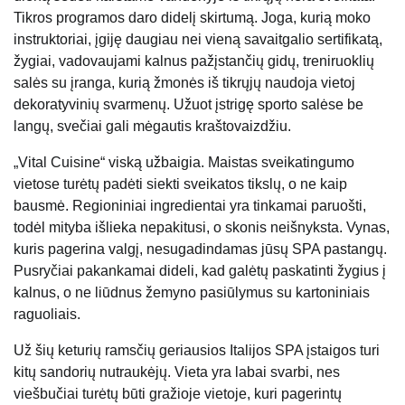
Tikros programos daro didelį skirtumą. Joga, kurią moko
instruktoriai, įgiję daugiau nei vieną savaitgalio sertifikatą,
žygiai, vadovaujami kalnus pažįstančių gidų, treniruoklių
salės su įranga, kurią žmonės iš tikrųjų naudoja vietoj
dekoratyvinių svarmenų. Užuot įstrigę sporto salėse be
langų, svečiai gali mėgautis kraštovaizdžiu.
„Vital Cuisine“ viską užbaigia. Maistas sveikatingumo
vietose turėtų padėti siekti sveikatos tikslų, o ne kaip
bausmė. Regioniniai ingredientai yra tinkamai paruošti,
todėl mityba išlieka nepakitusi, o skonis neišnyksta. Vynas,
kuris pagerina valgį, nesugadindamas jūsų SPA pastangų.
Pusryčiai pakankamai dideli, kad galėtų paskatinti žygius į
kalnus, o ne liūdnus žemyno pasiūlymus su kartoniniais
raguoliais.
Už šių keturių ramsčių geriausios Italijos SPA įstaigos turi
kitų sandorių nutraukėjų. Vieta yra labai svarbi, nes
viešbučiai turėtų būti gražioje vietoje, kuri pagerintų