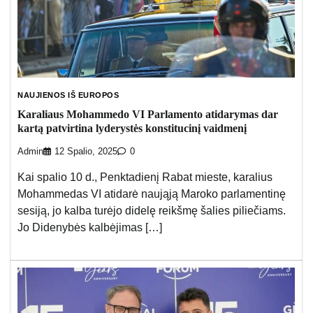
NAUJIENOS IŠ EUROPOS
Karaliaus Mohammedo VI Parlamento atidarymas dar
kartą patvirtina lyderystės konstitucinį vaidmenį
Admin
12 Spalio, 2025
0
Kai spalio 10 d., Penktadienį Rabat mieste, karalius
Mohammedas VI atidarė naująją Maroko parlamentinę
sesiją, jo kalba turėjo didelę reikšmę šalies piliečiams.
Jo Didenybės kalbėjimas […]