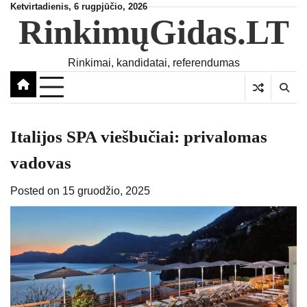
Skip
Ketvirtadienis, 6 rugpjūčio, 2026
RinkimųGidas.LT
to
content
Rinkimai, kandidatai, referendumas
Italijos SPA viešbučiai: privalomas
vadovas
Posted on
15 gruodžio, 2025