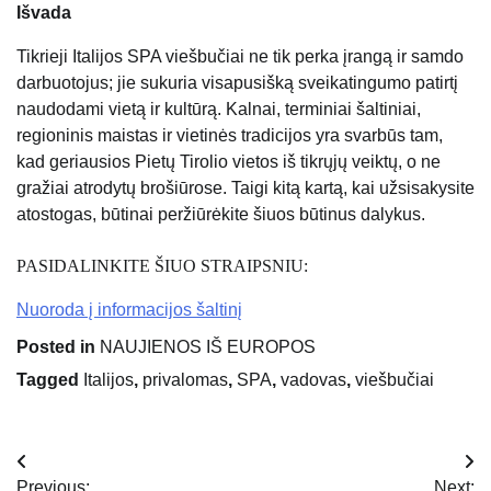
Išvada
Tikrieji Italijos SPA viešbučiai ne tik perka įrangą ir samdo
darbuotojus; jie sukuria visapusišką sveikatingumo patirtį
naudodami vietą ir kultūrą. Kalnai, terminiai šaltiniai,
regioninis maistas ir vietinės tradicijos yra svarbūs tam,
kad geriausios Pietų Tirolio vietos iš tikrųjų veiktų, o ne
gražiai atrodytų brošiūrose. Taigi kitą kartą, kai užsisakysite
atostogas, būtinai peržiūrėkite šiuos būtinus dalykus.
PASIDALINKITE ŠIUO STRAIPSNIU:
Nuoroda į informacijos šaltinį
Posted in
NAUJIENOS IŠ EUROPOS
Tagged
Italijos
,
privalomas
,
SPA
,
vadovas
,
viešbučiai
Navigacija
Previous:
Next: