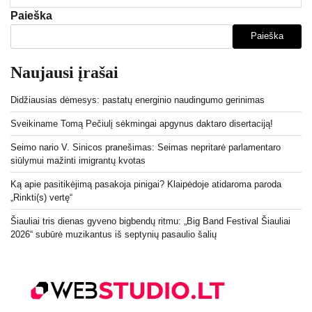
Paieška
Paieška
Naujausi įrašai
Didžiausias dėmesys: pastatų energinio naudingumo gerinimas
Sveikiname Tomą Pečiulį sėkmingai apgynus daktaro disertaciją!
Seimo nario V. Sinicos pranešimas: Seimas nepritarė parlamentaro
siūlymui mažinti imigrantų kvotas
Ką apie pasitikėjimą pasakoja pinigai? Klaipėdoje atidaroma paroda
„Rinkti(s) vertę“
Šiauliai tris dienas gyveno bigbendų ritmu: „Big Band Festival Šiauliai
2026“ subūrė muzikantus iš septynių pasaulio šalių