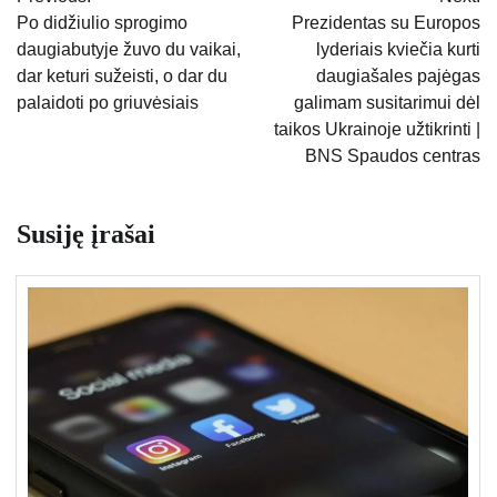
tarp
Po didžiulio sprogimo
Prezidentas su Europos
daugiabutyje žuvo du vaikai,
lyderiais kviečia kurti
įrašų
dar keturi sužeisti, o dar du
daugiašales pajėgas
palaidoti po griuvėsiais
galimam susitarimui dėl
taikos Ukrainoje užtikrinti |
BNS Spaudos centras
Susiję įrašai