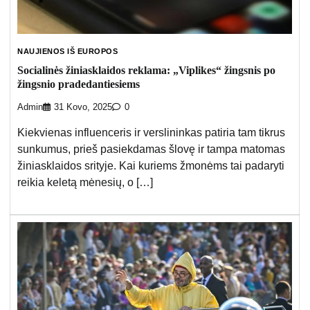
NAUJIENOS IŠ EUROPOS
Socialinės žiniasklaidos reklama: „Viplikes“ žingsnis po
žingsnio pradedantiesiems
Admin
31 Kovo, 2025
0
Kiekvienas influenceris ir verslininkas patiria tam tikrus
sunkumus, prieš pasiekdamas šlovę ir tampa matomas
žiniasklaidos srityje. Kai kuriems žmonėms tai padaryti
reikia keletą mėnesių, o […]