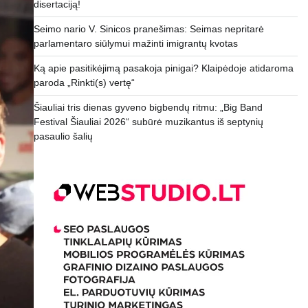
disertaciją!
Seimo nario V. Sinicos pranešimas: Seimas nepritarė
parlamentaro siūlymui mažinti imigrantų kvotas
Ką apie pasitikėjimą pasakoja pinigai? Klaipėdoje atidaroma
paroda „Rinkti(s) vertę“
Šiauliai tris dienas gyveno bigbendų ritmu: „Big Band
Festival Šiauliai 2026“ subūrė muzikantus iš septynių
pasaulio šalių