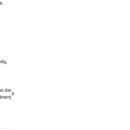
mfą
,
s dar
idmenį