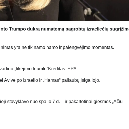
zidento Trumpo dukra numatomą pagrobtų izraeliečių sugrįžim
žinimas yra ne tik namo namo ir palengvėjimo momentas.
dino „tikėjimo triumfu“
Kreditas: EPA
eji stovyklavo nuo spalio 7 d. – ir pakartotinai giesmės „Ačiū