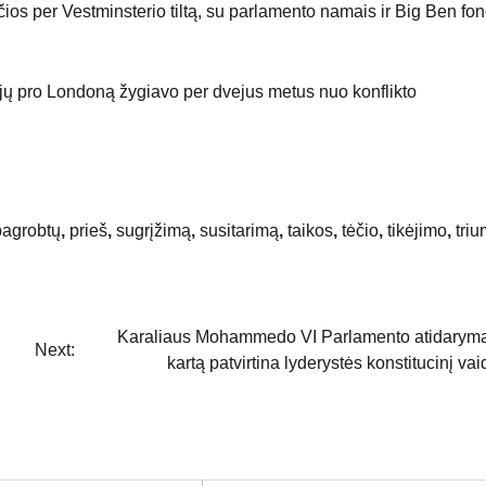
tojų pro Londoną žygiavo per dvejus metus nuo konflikto
pagrobtų
,
prieš
,
sugrįžimą
,
susitarimą
,
taikos
,
tėčio
,
tikėjimo
,
triu
Karaliaus Mohammedo VI Parlamento atidaryma
Next:
kartą patvirtina lyderystės konstitucinį va