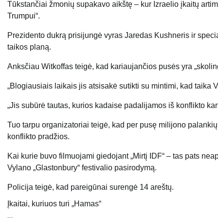
Tūkstančiai žmonių supakavo aikštę – kur Izraelio įkaitų artimi
Trumpui“.
Prezidento dukrą prisijungė vyras Jaredas Kushneris ir speci
taikos planą.
Anksčiau Witkoffas teigė, kad kariaujančios pusės yra „skolin
„Blogiausiais laikais jis atsisakė sutikti su mintimi, kad taik
„Jis subūrė tautas, kurios kadaise padalijamos iš konflikto ka
Tuo tarpu organizatoriai teigė, kad per pusę milijono palan
konflikto pradžios.
Kai kurie buvo filmuojami giedojant „Mirtį IDF“ – tas pats n
Vylano „Glastonbury“ festivalio pasirodymą.
Policija teigė, kad pareigūnai surengė 14 areštų.
Įkaitai, kuriuos turi „Hamas“