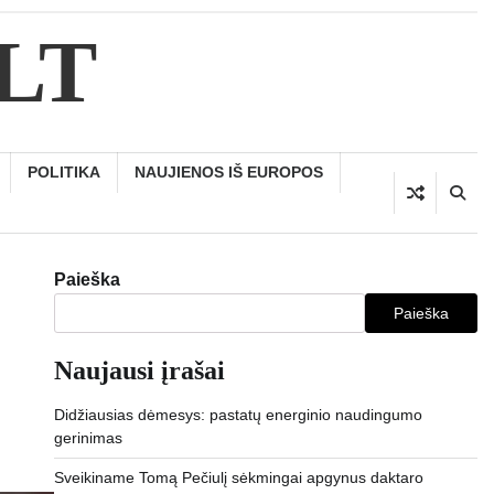
.LT
POLITIKA
NAUJIENOS IŠ EUROPOS
Paieška
Paieška
Naujausi įrašai
Didžiausias dėmesys: pastatų energinio naudingumo
gerinimas
Sveikiname Tomą Pečiulį sėkmingai apgynus daktaro