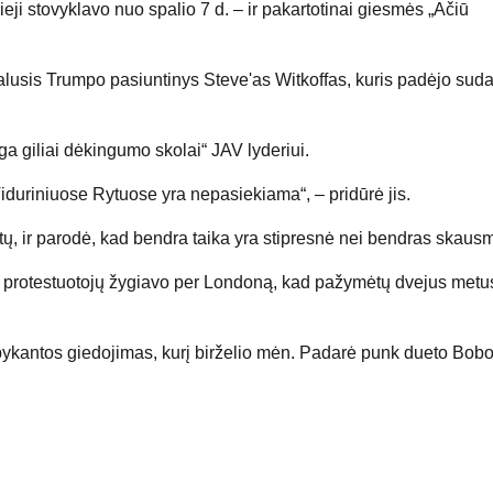
eji stovyklavo nuo spalio 7 d. – ir pakartotinai giesmės „Ačiū
alusis Trumpo pasiuntinys Steve'as Witkoffas, kuris padėjo suda
ga giliai dėkingumo skolai“ JAV lyderiui.
a Viduriniuose Rytuose yra nepasiekiama“, – pridūrė jis.
rtų, ir parodė, kad bendra taika yra stipresnė nei bendras skaus
kių protestuotojų žygiavo per Londoną, kad pažymėtų dvejus metu
eapykantos giedojimas, kurį birželio mėn. Padarė punk dueto Bob