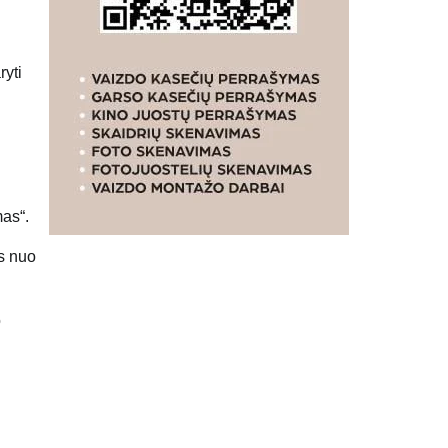
ryti
mas“.
s nuo
o