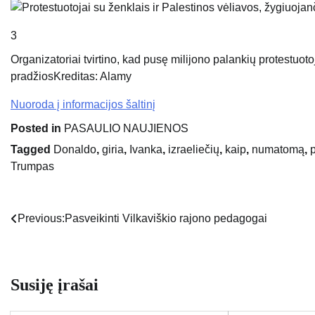
3
Organizatoriai tvirtino, kad pusę milijono palankių protestuo
pradžios
Kreditas: Alamy
Nuoroda į informacijos šaltinį
Posted in
PASAULIO NAUJIENOS
Tagged
Donaldo
,
giria
,
Ivanka
,
izraeliečių
,
kaip
,
numatomą
,
Trumpas
Previous:
Pasveikinti Vilkaviškio rajono pedagogai
Navigacija
tarp
įrašų
Susiję įrašai