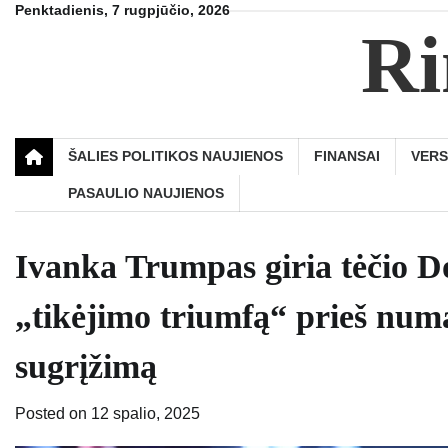
Skip
Penktadienis, 7 rugpjūčio, 2026
Ri
to
content
ŠALIES POLITIKOS NAUJIENOS
FINANSAI
VER
PASAULIO NAUJIENOS
Ivanka Trumpas giria tėčio D
„tikėjimo triumfą“ prieš num
sugrįžimą
Posted on
12 spalio, 2025