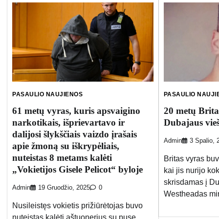
PASAULIO NAUJIENOS
PASAULIO NAUJI
61 metų vyras, kuris apsvaigino
20 metų Brita
narkotikais, išprievartavo ir
Dubajaus vieš
dalijosi šlykščiais vaizdo įrašais
Admin
3 Spalio, 
apie žmoną su iškrypėliais,
nuteistas 8 metams kalėti
Britas vyras bu
„Vokietijos Gisele Pelicot“ byloje
kai jis nurijo k
skrisdamas į D
Admin
19 Gruodžio, 2025
0
Westheadas mirė
Nusileistęs vokietis prižiūrėtojas buvo
nuteistas kalėti aštuonerius su puse