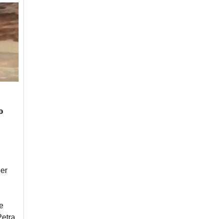
o
per
e
etrą,