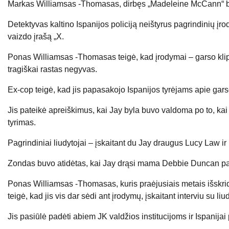
Markas Williamsas -Thomasas, dirbęs „Madeleine McCann“ byl
Detektyvas kaltino Ispanijos policiją neištyrus pagrindinių įro
vaizdo įrašą „X.
Ponas Williamsas -Thomasas teigė, kad įrodymai – garso klipa
tragiškai rastas negyvas.
Ex-cop teigė, kad jis papasakojo Ispanijos tyrėjams apie garso k
Jis pateikė apreiškimus, kai Jay byla buvo valdoma po to, kai 
tyrimas.
Pagrindiniai liudytojai – įskaitant du Jay draugus Lucy Law ir
Zondas buvo atidėtas, kai Jay drąsi mama Debbie Duncan pate
Ponas Williamsas -Thomasas, kuris praėjusiais metais išskrido
teigė, kad jis vis dar sėdi ant įrodymų, įskaitant interviu su liu
Jis pasiūlė padėti abiem JK valdžios institucijoms ir Ispanijai 