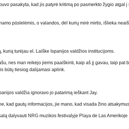
buvo pasakyta, kad jis patyrė kritimą po pasmerkto žygio atgal į
amo pūslelėmis, o valandos, dėl kurių mirė mirtis, išlieka neaišk
urią turėjau el. Laiške Ispanijos valdžios institucijoms.
šu, nes man reikėjo jiems paaiškinti, kaip aš jį gavau, taip pat
is būtų tiesiog dalijamasi aplink.
nijos valdžia ignoravo jo patarimą ieškant Jay.
mene, kad gautų informacijos, jie mano, kad visada žino atsakymus
 salą dalyvauti NRG muzikos festivalyje Playa de Las Amerikoje