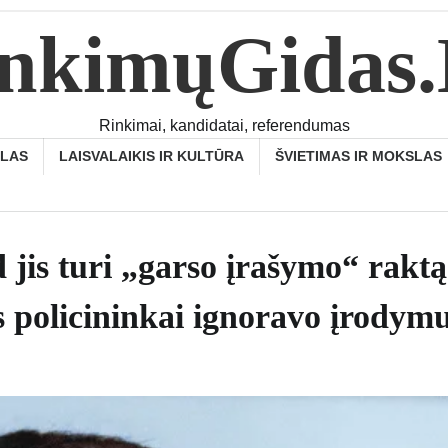
nkimųGidas
Rinkimai, kandidatai, referendumas
SLAS
LAISVALAIKIS IR KULTŪRA
ŠVIETIMAS IR MOKSLAS
d jis turi „garso įrašymo“ raktą
s policininkai ignoravo įrodym