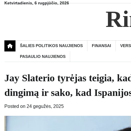
Skip
Ketvirtadienis, 6 rugpjūčio, 2026
Ri
to
content
ŠALIES POLITIKOS NAUJIENOS
FINANSAI
VER
PASAULIO NAUJIENOS
Jay Slaterio tyrėjas teigia, ka
dingimą ir sako, kad Ispanijo
Posted on
24 gegužės, 2025