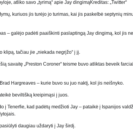
oje, atliko savo „tyrimą“ apie Jay dingimą
Kreditas: „Twitter“
dymų, kuriuos jis turėjo jo turimas, kai jis paskelbė septynių min
s – galėjo padėti paaiškinti paslaptingą Jay dingimą, kol jis 
lipą, tačiau jie „niekada negrįžo“ į jį.
šią savaitę „Preston Coroner“ teisme buvo atliktas beveik farcia
 Brad Hargreaves – kurie buvo su juo naktį, kol jis neišnyko.
ikė beviltišką kreipimąsi į juos.
 į Tenerfie, kad padėtų medžioti Jay – pataikė į Ispanijos valdži
dytojais.
pasiūlyti daugiau uždaryti į Jay širdį.