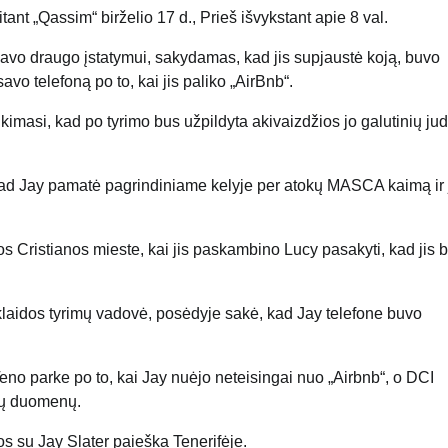
nt „Qassim“ birželio 17 d., Prieš išvykstant apie 8 val.
savo draugo įstatymui, sakydamas, kad jis supjaustė koją, buvo
avo telefoną po to, kai jis paliko „AirBnb“.
tikimasi, kad po tyrimo bus užpildyta akivaizdžios jo galutinių ju
ė, kad Jay pamatė pagrindiniame kelyje per atokų MASCA kaimą ir 
s Cristianos mieste, kai jis paskambino Lucy pasakyti, kad jis 
laidos tyrimų vadovė, posėdyje sakė, kad Jay telefone buvo
no parke po to, kai Jay nuėjo neteisingai nuo „Airbnb“, o DCI
tų duomenų.