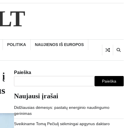
.LT
POLITIKA
NAUJIENOS IŠ EUROPOS
Paieška
 į
Paieška
us
Naujausi įrašai
Didžiausias dėmesys: pastatų energinio naudingumo
gerinimas
Sveikiname Tomą Pečiulį sėkmingai apgynus daktaro