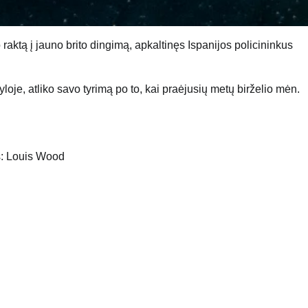
 raktą į jauno brito dingimą, apkaltinęs Ispanijos policininkus
e, atliko savo tyrimą po to, kai praėjusių metų birželio mėn.
s: Louis Wood