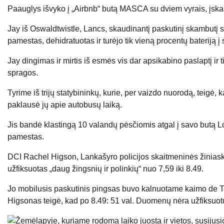
Paauglys išvyko į „Airbnb“ butą MASCA su dviem vyrais, įskaita
Jay iš Oswaldtwistle, Lancs, skaudinantį paskutinį skambutį 
pamestas, dehidratuotas ir turėjo tik vieną procentų bateriją į s
Jay dingimas ir mirtis iš esmės vis dar apsikabino paslaptį ir 
spragos.
Tyrime iš trijų statybininkų, kurie, per vaizdo nuorodą, teig
paklausė jų apie autobusų laiką.
Jis bandė klastingą 10 valandų pėsčiomis atgal į savo butą Lo
pamestas.
DCI Rachel Higson, Lankašyro policijos skaitmeninės žiniask
užfiksuotas „daug žingsnių ir polinkių“ nuo 7,59 iki 8.49.
Jo mobilusis paskutinis pingsas buvo kalnuotame kaimo de Te
Higsonas teigė, kad po 8.49: 51 val. Duomenų nėra užfiksuo