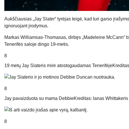
Aukščiausias „Jay Slater“ tyrėjas teigė, kad turi garso įrašymo
ignoruojant įrodymus.
Markas Williamsas-Thomasas, dirbęs „Madeleine McCann“ byloj
Tenerifės saloje dingo 19-metis.
8
19 metų Jay Slateris mirė atostogaudamas Tenerifėje
Kredita
8
Jay pavaizduota su mama Debbie
Kreditas: Ianas Whittakeris
8