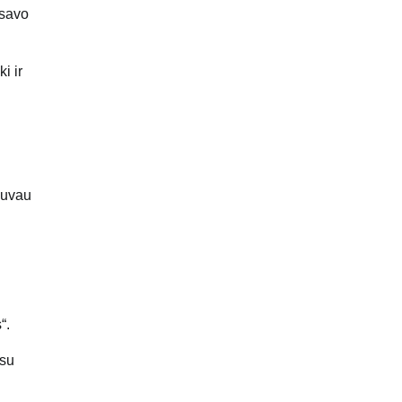
 savo
i ir
 buvau
“.
 su