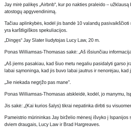
Jay mirė palikęs „Airbnb“, kur po nakties praleido – užklausą 
atostogų apgyvendinimą.
Tačiau aplinkybės, kodėl jis bandė 10 valandų pasivaikščioti n
yra karštligiškos spekuliacijos.
„Dingęs“ Jay Slater liudytojas Lucy Law, 20 m.
Ponas Williamsas-Thomasas sakė: „Aš išsiunčiau informaciją, k
„Aš jiems pasakiau, kad šiuo metu negaliu pasidalyti garso įra
labai sąmoninga, kad jis buvo labai jautrus ir nenorėjau, kad j
„Jie niekada negrįžo pas mane”.
Ponas Williamsas-Thomasas atskleidė, kodėl, jo manymu, Ispa
Jis sakė: „(Kai kurios šalys) tikrai nepatinka dirbti su visuo
Pameistrio mūrininkas Jay birželio mėnesį išvyko į Ispanijos
dviem draugais, Lucy Law ir Brad Hargreaves.