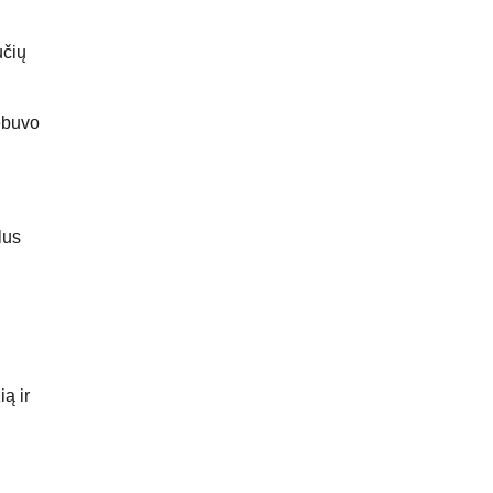
učių
nebuvo
lus
ą ir