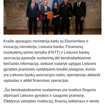
Krašto apsaugos ministerija kartu su Ekonomikos ir
inovacijų ministerija, Lietuvos banku, Finansinių
nusikaltimų tyrimo tarnyba (FNTT) ir Lietuvos bankų
asociacija pasirašė susitarimą dėl bendradarbiavimo
keičiantis informacija, siekiant sudaryti sąlygas Lietuvos
gynybos pramonės vystytojams kredito įstaigose, kurios
yra Lietuvos bankų asociacijos narės, operatyviau atidaryti
sąskaitas ir atlikti finansines operacijas.
„Šis bendradarbiavimo susitarimas yra svarbus žingsnis
stiprinant Lietuvos gynybos ir saugumo pramonę.
Efektyvus valstybės institucijų, finansų sektoriaus ir verslo