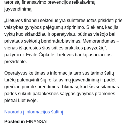
teroristų finansavimo prevencijos reikalavimų
įgyvendinimą.
„Lietuvos finansų sektorius yra suinteresuotas prisidėti prie
valstybės gynybos pajėgumų stiprinimo. Siekiant, kad jis
vyktų kuo sklandžiau ir operatyviau, būtinas viešojo bei
privataus sektorių bendradarbiavimas. Memorandumas –
vienas iš gerosios šios srities praktikos pavyzdžių“, –
pažymi dr. Eivilė Čipkutė, Lietuvos bankų asociacijos
prezidentė.
Operatyvus keitimasis informacija tarp susitarimo šalių
turėtų palengvinti šių reikalavimų įgyvendinimą ir padėti
greičiau priimti sprendimus. Tikimasi, kad šis susitarimas
padės sukurti palankesnes sąlygas gynybos pramonės
plėtrai Lietuvoje.
Nuoroda į informacijos šaltinį
Posted in
FINANSAI