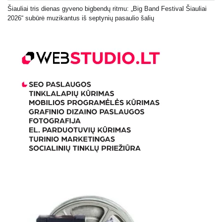
Šiauliai tris dienas gyveno bigbendų ritmu: „Big Band Festival Šiauliai
2026“ subūrė muzikantus iš septynių pasaulio šalių