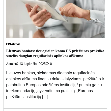
FINANSAI
Lietuvos bankas: tiesiogiai taikoma ES priežiūros praktika
suteiks daugiau reguliacinės aplinkos aiškumo
Admin
13 Lapkričio, 2025
0
Lietuvos bankas, siekdamas didesnio reguliacinės
aplinkos aiškumo finansų rinkos dalyviams, peržiūrėjo ir
patobulino Europos priežiūros institucijų* priimtų gairių
ir rekomendacijų įgyvendinimo praktiką. „Europos
priežiūros institucijų […]