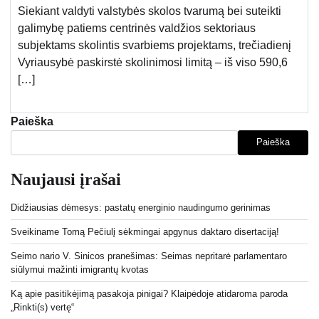
Siekiant valdyti valstybės skolos tvarumą bei suteikti
galimybę patiems centrinės valdžios sektoriaus
subjektams skolintis svarbiems projektams, trečiadienį
Vyriausybė paskirstė skolinimosi limitą – iš viso 590,6
[…]
Paieška
Paieška
Naujausi įrašai
Didžiausias dėmesys: pastatų energinio naudingumo gerinimas
Sveikiname Tomą Pečiulį sėkmingai apgynus daktaro disertaciją!
Seimo nario V. Sinicos pranešimas: Seimas nepritarė parlamentaro
siūlymui mažinti imigrantų kvotas
Ką apie pasitikėjimą pasakoja pinigai? Klaipėdoje atidaroma paroda
„Rinkti(s) vertę“