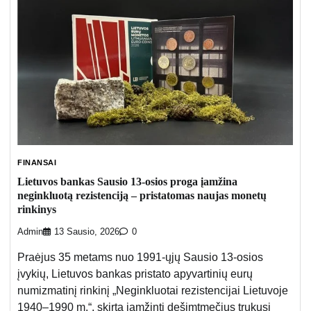
FINANSAI
Lietuvos bankas Sausio 13-osios proga įamžina
neginkluotą rezistenciją – pristatomas naujas monetų
rinkinys
Admin
13 Sausio, 2026
0
Praėjus 35 metams nuo 1991-ųjų Sausio 13-osios
įvykių, Lietuvos bankas pristato apyvartinių eurų
numizmatinį rinkinį „Neginkluotai rezistencijai Lietuvoje
1940–1990 m.“, skirtą įamžinti dešimtmečius trukusį