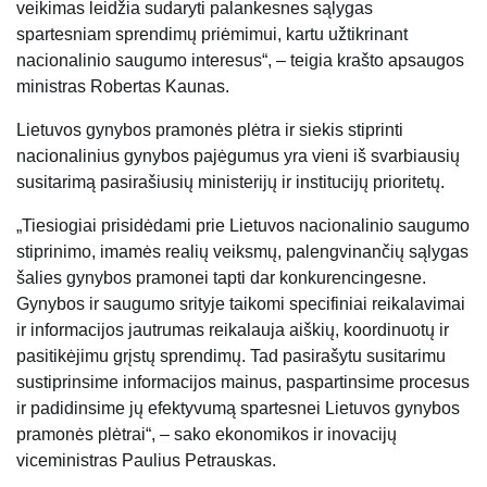
veikimas leidžia sudaryti palankesnes sąlygas
spartesniam sprendimų priėmimui, kartu užtikrinant
nacionalinio saugumo interesus“, – teigia krašto apsaugos
ministras Robertas Kaunas.
Lietuvos gynybos pramonės plėtra ir siekis stiprinti
nacionalinius gynybos pajėgumus yra vieni iš svarbiausių
susitarimą pasirašiusių ministerijų ir institucijų prioritetų.
„Tiesiogiai prisidėdami prie Lietuvos nacionalinio saugumo
stiprinimo, imamės realių veiksmų, palengvinančių sąlygas
šalies gynybos pramonei tapti dar konkurencingesne.
Gynybos ir saugumo srityje taikomi specifiniai reikalavimai
ir informacijos jautrumas reikalauja aiškių, koordinuotų ir
pasitikėjimu grįstų sprendimų. Tad pasirašytu susitarimu
sustiprinsime informacijos mainus, paspartinsime procesus
ir padidinsime jų efektyvumą spartesnei Lietuvos gynybos
pramonės plėtrai“, – sako ekonomikos ir inovacijų
viceministras Paulius Petrauskas.