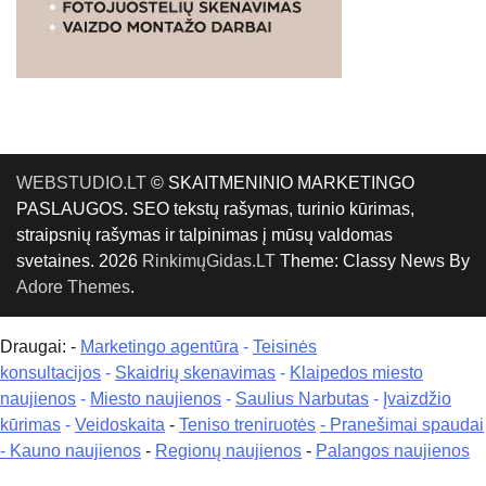
WEBSTUDIO.LT
© SKAITMENINIO MARKETINGO
PASLAUGOS. SEO tekstų rašymas, turinio kūrimas,
straipsnių rašymas ir talpinimas į mūsų valdomas
svetaines. 2026
RinkimųGidas.LT
Theme: Classy News By
Adore Themes
.
Draugai: -
Marketingo agentūra
-
Teisinės
konsultacijos
-
Skaidrių skenavimas
-
Klaipedos miesto
naujienos
-
Miesto naujienos
-
Saulius Narbutas
-
Įvaizdžio
kūrimas
-
Veidoskaita
-
Teniso treniruotės
- Pranešimai spaudai
-
Kauno naujienos
-
Regionų naujienos
-
Palangos naujienos