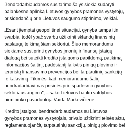
Bendradarbiaudamos susitarimo šalys siekia sudaryti
palankesnę aplinką Lietuvos gynybos pramonės vystytojų,
prisidedančių prie Lietuvos saugumo stiprinimo, veiklai.
„Esant įtemptai geopolitinei situacijai, gynyba tampa itin
svarbia, todėl ypač svarbu užtikrinti sklandų finansinių
paslaugų teikimą šiam sektoriui. Šiuo memorandumu
siekiame sustiprinti gynybos įmonių ir finansų įstaigų
dialogą bei suteikti kredito įstaigoms papildomą, patikimą
informacijos šaltinį, padėsiantį laikytis pinigų plovimo ir
teroristų finansavimo prevencijos bei tarptautinių sankcijų
reikalavimų. Tikimės, kad memorandumo šalių
bendradarbiavimas prisidės prie spartesnio gynybos
sektoriaus augimo“, – sako Lietuvos banko valdybos
pirmininko pavaduotoja Vaida Markevičienė.
Kredito įstaigos, bendradarbiaudamos su Lietuvos
gynybos pramonės vystytojais, privalo užtikrinti teisės aktų,
reglamentuojančių tarptautinių sankcijų, pinigų plovimo bei