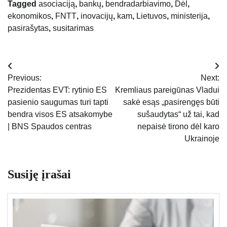
Tagged
asociaciją
,
bankų
,
bendradarbiavimo
,
Dėl
,
ekonomikos
,
FNTT
,
inovacijų
,
kam
,
Lietuvos
,
ministerija
,
pasirašytas
,
susitarimas
Navigacija
Previous:
Next:
tarp
Prezidentas EVT: rytinio ES
Kremliaus pareigūnas Vladui
pasienio saugumas turi tapti
sakė esąs „pasirengęs būti
įrašų
bendra visos ES atsakomybe
sušaudytas“ už tai, kad
| BNS Spaudos centras
nepaisė tirono dėl karo
Ukrainoje
Susiję įrašai