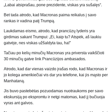
„Labai atsiprašau, pone prezidente, viskas yra
sušalęs
“.
Bet tada atrodo, kad Macronas paima reikalus į savo
rankas ir vadina patį Trumpą.
Laukdamas eismo, atrodo, kad prancūzų lyderis yra
girdimas sakant Trumpui: „Ei, kaip tu? Atspėk, aš laukiu
gatvėje, nes viskas užšaldyta tau, ha!”
Tačiau po kelių minučių Macronas yra priversta vaikščioti
30 minučių gatve link Prancūzijos ambasados.
Atrodo, kad dar vienas vaizdo įrašas rodo, kad Macronas ir
jo kolega amerikiečiai vis dar yra telefone, kai jis mąsto per
Manhataną.
Jis buvo pastebėtas pozuodamas nuotraukoms per savo
ekskursiją po ekspromtu ir netgi matomas, kad jį bučiuoja
vyras ant galvos.