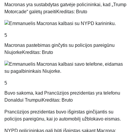
Macronas yra sustabdytas gatvėje policininkai, kad „Trump
Motorcade“ galėtų praeiti
Kreditas: Bruto
5
Macronas pastebimas ginčytis su policijos pareigūnu
Niujorke
Kreditas: Bruto
5
Buvo sakoma, kad Prancūzijos prezidentas yra telefonu
Donaldui Trumpui
Kreditas: Bruto
Prancūzijos prezidentas buvo išgirstas ginčijantis su
policijos pareigūnu, kai jo automobilį užblokavo eismas.
NYPD policininkas gali būti išgirstas sakant Macroną: