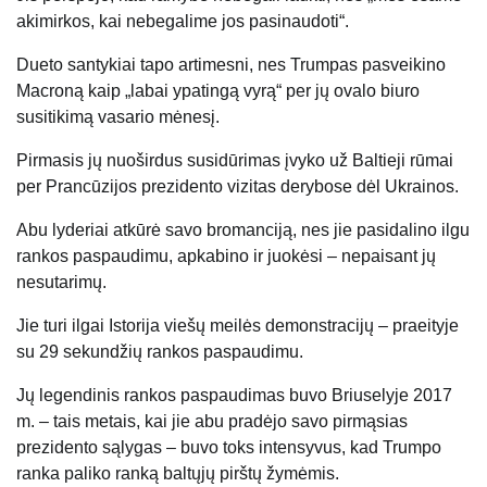
akimirkos, kai nebegalime jos pasinaudoti“.
Dueto santykiai tapo artimesni, nes Trumpas pasveikino
Macroną kaip „labai ypatingą vyrą“ per jų ovalo biuro
susitikimą vasario mėnesį.
Pirmasis jų nuoširdus susidūrimas įvyko už
Baltieji rūmai
per
Prancūzijos prezidento vizitas derybose dėl Ukrainos
.
Abu lyderiai atkūrė savo bromanciją, nes jie pasidalino ilgu
rankos paspaudimu, apkabino ir juokėsi – nepaisant jų
nesutarimų.
Jie turi ilgai
Istorija
viešų meilės demonstracijų – praeityje
su 29 sekundžių rankos paspaudimu.
Jų legendinis rankos paspaudimas buvo Briuselyje 2017
m. – tais metais, kai jie abu pradėjo savo pirmąsias
prezidento sąlygas – buvo toks intensyvus, kad Trumpo
ranka paliko ranką baltųjų pirštų žymėmis.