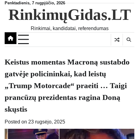
Skip
Penktadienis, 7 rugpjūčio, 2026
RinkimųGidas.LT
to
content
Rinkimai, kandidatai, referendumas
Keistus momentas Macroną sustabdo
gatvėje policininkai, kad leistų
„Trump Motorcade“ praeiti … Taigi
prancūzų prezidentas ragina Doną
skųstis
Posted on
23 rugsėjo, 2025