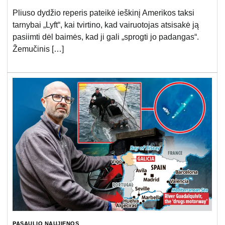
Pliuso dydžio reperis pateikė ieškinį Amerikos taksi
tarnybai „Lyft“, kai tvirtino, kad vairuotojas atsisakė ją
pasiimti dėl baimės, kad ji gali „sprogti jo padangas“.
Žemučinis […]
PASAULIO NAUJIENOS