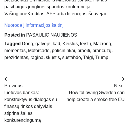
pasibaigus jungtinei spaudos konferencijai
Vašingtone
Kreditas: AFP arba licencijos išdavėjai
Nuoroda į informacijos šaltinį
Posted in
PASAULIO NAUJIENOS
Tagged
Doną
,
gatvėje
,
kad
,
Keistus
,
leistų
,
Macroną
,
momentas
,
Motorcade
,
policininkai
,
praeiti
,
prancūzų
,
prezidentas
,
ragina
,
skųstis
,
sustabdo
,
Taigi
,
Trump
Navigacija
Previous:
Next:
tarp
Lietuvos bankas:
How following Sweden can
konstruktyvus dialogas su
help create a smoke-free EU
įrašų
finansų rinkos dalyviais
stiprina šalies
konkurencingumą