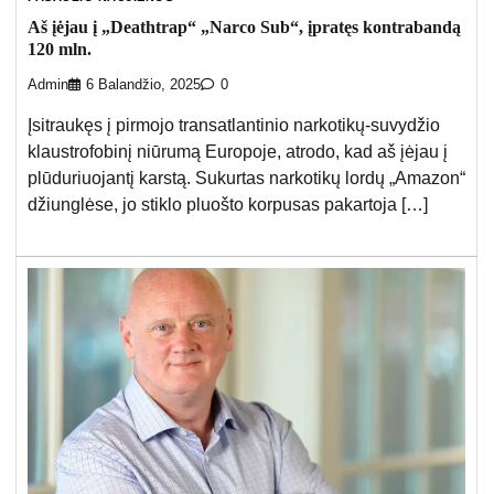
Aš įėjau į „Deathtrap“ „Narco Sub“, įpratęs kontrabandą
120 mln.
Admin
6 Balandžio, 2025
0
Įsitraukęs į pirmojo transatlantinio narkotikų-suvydžio
klaustrofobinį niūrumą Europoje, atrodo, kad aš įėjau į
plūduriuojantį karstą. Sukurtas narkotikų lordų „Amazon“
džiunglėse, jo stiklo pluošto korpusas pakartoja […]