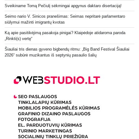
Sveikiname Tomą Pečiulį sėkmingai apgynus daktaro disertaciją!
Seimo nario V. Sinicos pranešimas: Seimas nepritarė parlamentaro
siūlymui mažinti imigrantų kvotas
Ką apie pasitikėjimą pasakoja pinigai? Klaipėdoje atidaroma paroda
„Rinkti(s) vertę“
Šiauliai tris dienas gyveno bigbendų ritmu: „Big Band Festival Šiauliai
2026“ subūrė muzikantus iš septynių pasaulio šalių