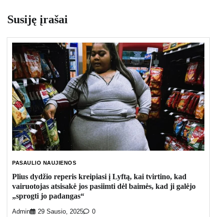
Susiję įrašai
PASAULIO NAUJIENOS
Plius dydžio reperis kreipiasi į Lyftą, kai tvirtino, kad
vairuotojas atsisakė jos pasiimti dėl baimės, kad ji galėjo
„sprogti jo padangas“
Admin
29 Sausio, 2025
0