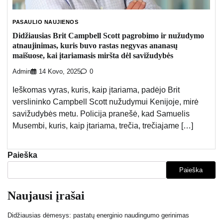
PASAULIO NAUJIENOS
Didžiausias Brit Campbell Scott pagrobimo ir nužudymo
atnaujinimas, kuris buvo rastas negyvas ananasų
maišuose, kai įtariamasis miršta dėl savižudybės
Admin
14 Kovo, 2025
0
Ieškomas vyras, kuris, kaip įtariama, padėjo Brit
verslininko Campbell Scott nužudymui Kenijoje, mirė
savižudybės metu. Policija pranešė, kad Samuelis
Musembi, kuris, kaip įtariama, trečia, trečiajame […]
Paieška
Paieška
Naujausi įrašai
Didžiausias dėmesys: pastatų energinio naudingumo gerinimas