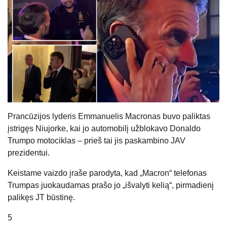
Prancūzijos lyderis Emmanuelis Macronas buvo paliktas
įstrigęs Niujorke, kai jo automobilį užblokavo Donaldo
Trumpo motociklas – prieš tai jis paskambino JAV
prezidentui.
Keistame vaizdo įraše parodyta, kad „Macron“ telefonas
Trumpas juokaudamas prašo jo „išvalyti kelią“, pirmadienį
palikęs JT būstinę.
5