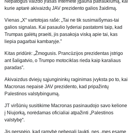
Nepatogus vaizdo įrašas internete įgauna patrauklumą, kai
kurie aptarė akivaizdų JAV prezidento galios žaidimą.
Vienas „X“ vartotojas rašė: „Tai ne tik susimaišymas-tai
galios signalas. Kai pasaulio lyderiai pastatomi taip, kad
Trumpas galėtų praeiti, jis pasakoja viską apie tai, kas
liepia pagarbai kambaryje.”
Kitas pridūrė: „Žmogusis. Prancūzijos prezidentas įstrigo
ant šaligatvio, o Trumpo motociklas rieda kaip karaliaus
paradas”.
Akivaizdus dviejų sąjungininkų raginimas įvyksta po to, kai
Macronas nepaisė JAV prezidento, kad pripažintų
Palestinos valstybingumą.
JT viršūnių susitikime Macronas pasinaudojo savo kelione
į Niujorką, norėdamas oficialiai atpažinti „Palestinos
valstybę“.
Jis perspėjo, kad ramybė nebegali laukti, nes „mes esame