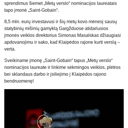
sprendimus šiemet „Metų verslo“ nominacijos laureatais
tapo įmonė „Saint-Gobain“.
8,5 mln. eurų investavusi ir šių metų kovo mėnesį sausų
statybinių mišinių gamyklą Gargžduose atidariusios
įmonės veiklos direktorius Simonas Masalskas džiaugiasi
apdovanojimu ir sako, kad Klaipėdos rajone kurti verslą –
verta.
Sveikiname įmonę „Saint-Gobain“ tapus „Metų verslo“
nominacijos laureate ir linkime sėkmingos veiklos, plėtros
bei sklandaus darbo ir įsiliejimo į Klaipėdos rajono
bendruomenę!