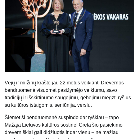
Vėjų ir milžinų krašte jau 22 metus veikianti Drevernos
bendruomenė visuomet pasižymėjo veiklumu, savo
tradicijų ir išskirtinumo saugojimu, gebėjimu megzti ryšius
su kultūros įstaigomis, seniūnija, verslu.
Šiemet ši bendruomenė suspindo dar ryškiau – tapo
Mažąja Lietuvos kultūros sostine! Greta šio pasiekimo
dreverniškiai gali didžiuotis ir dar vienu – ne mažiau