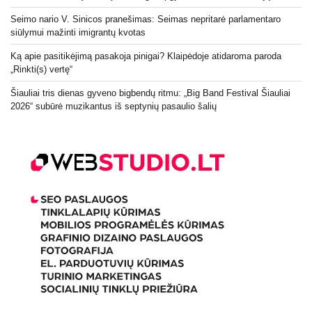
Seimo nario V. Sinicos pranešimas: Seimas nepritarė parlamentaro
siūlymui mažinti imigrantų kvotas
Ką apie pasitikėjimą pasakoja pinigai? Klaipėdoje atidaroma paroda
„Rinkti(s) vertę“
Šiauliai tris dienas gyveno bigbendų ritmu: „Big Band Festival Šiauliai
2026“ subūrė muzikantus iš septynių pasaulio šalių