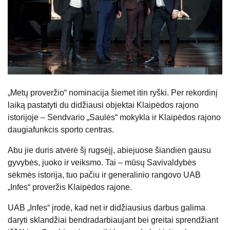
„Metų proveržio“ nominacija šiemet itin ryški. Per rekordinį
laiką pastatyti du didžiausi objektai Klaipėdos rajono
istorijoje – Sendvario „Saulės“ mokykla ir Klaipėdos rajono
daugiafunkcis sporto centras.
Abu jie duris atvėrė šį rugsėjį, abiejuose šiandien gausu
gyvybės, juoko ir veiksmo. Tai – mūsų Savivaldybės
sėkmės istorija, tuo pačiu ir generalinio rangovo UAB
„Infes“ proveržis Klaipėdos rajone.
UAB „Infes“ įrodė, kad net ir didžiausius darbus galima
daryti sklandžiai bendradarbiaujant bei greitai sprendžiant