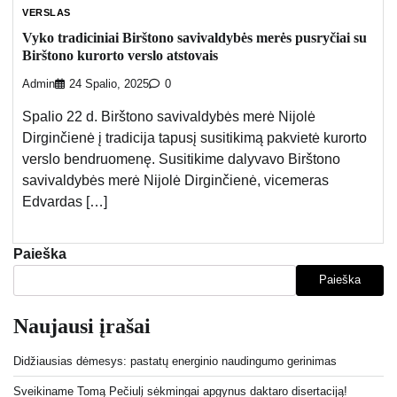
VERSLAS
Vyko tradiciniai Birštono savivaldybės merės pusryčiai su
Birštono kurorto verslo atstovais
Admin
24 Spalio, 2025
0
Spalio 22 d. Birštono savivaldybės merė Nijolė
Dirginčienė į tradicija tapusį susitikimą pakvietė kurorto
verslo bendruomenę. Susitikime dalyvavo Birštono
savivaldybės merė Nijolė Dirginčienė, vicemeras
Edvardas […]
Paieška
Paieška
Naujausi įrašai
Didžiausias dėmesys: pastatų energinio naudingumo gerinimas
Sveikiname Tomą Pečiulį sėkmingai apgynus daktaro disertaciją!