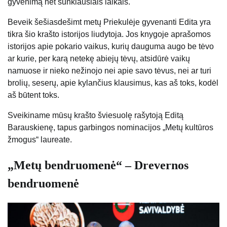
gyvenimą net sunkiausiais laikais.
Beveik šešiasdešimt metų Priekulėje gyvenanti Edita yra
tikra šio krašto istorijos liudytoja. Jos knygoje aprašomos
istorijos apie pokario vaikus, kurių dauguma augo be tėvo
ar kurie, per karą netekę abiejų tėvų, atsidūrė vaikų
namuose ir nieko nežinojo nei apie savo tėvus, nei ar turi
brolių, seserų, apie kylančius klausimus, kas aš toks, kodėl
aš būtent toks.
Sveikiname mūsų krašto šviesuolę rašytoją Editą
Barauskienę, tapus garbingos nominacijos „Metų kultūros
žmogus“ laureate.
„Metų bendruomenė“ – Drevernos
bendruomenė