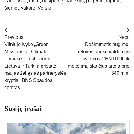
Labiausiai
,
mero
,
nusipelnę
,
padėkos
,
pagerbti
,
rajono
,
šiemet
,
vakare
,
Verslo
Navigacija
Previous:
Next:
tarp
Vilniuje įvyko „Green
Dešimtmetis augimo:
Missions for Climate
Lietuvos banko valdomos
įrašų
Finance“ Final Forum:
sistemos CENTROlink
Lietuva ir Turkija pristatė
mokėjimų skaičius artėja prie
naujas žaliąsias partnerystės
340 mln.
kryptis | BNS Spaudos
centras
Susiję įrašai