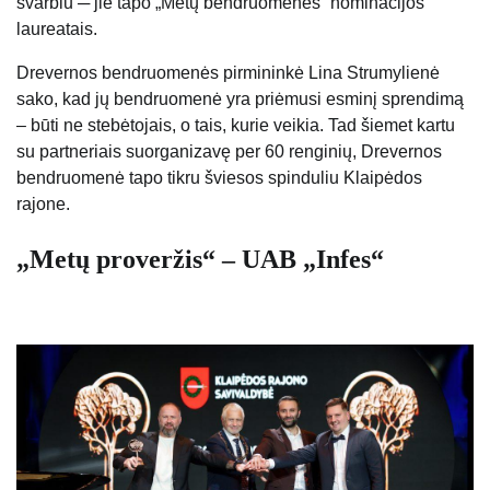
svarbiu ─ jie tapo „Metų bendruomenės“ nominacijos
laureatais.
Drevernos bendruomenės pirmininkė Lina Strumylienė
sako, kad jų bendruomenė yra priėmusi esminį sprendimą
– būti ne stebėtojais, o tais, kurie veikia. Tad šiemet kartu
su partneriais suorganizavę per 60 renginių, Drevernos
bendruomenė tapo tikru šviesos spinduliu Klaipėdos
rajone.
„Metų proveržis“ – UAB „Infes“