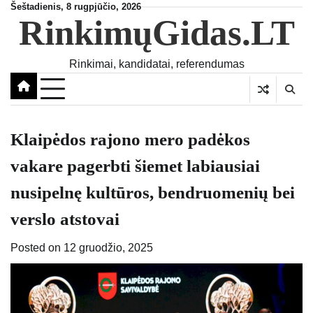
Skip
Šeštadienis, 8 rugpjūčio, 2026
RinkimųGidas.LT
to
content
Rinkimai, kandidatai, referendumas
Klaipėdos rajono mero padėkos
vakare pagerbti šiemet labiausiai
nusipelnę kultūros, bendruomenių bei
verslo atstovai
Posted on
12 gruodžio, 2025