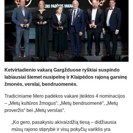
Ketvirtadienio vakarą Gargžduose ryškiai suspindo
labiausiai šiemet nusipelnę ir Klaipėdos rajoną garsinę
žmonės, verslai, bendruomenės.
Tradiciniame Mero padėkos vakare įteiktos 4 nominacijos
– „Metų kultūros žmogus“, „Metų bendruomenė“, „Metų
proveržis“ bei „Metų verslas“.
„Ko gero, pasakysiu akivaizdžią tiesą – didžiausia
mūsų rajono stiprybė ir visų pokyčių variklis yra