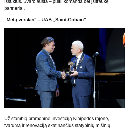
iššūkius. Svarbiausia – puiki komanda bei įsitraukę
partneriai.
„Metų verslas“ – UAB „Saint-Gobain“
Už stambią pramoninę investiciją Klaipėdos rajone,
tvarumą ir renovaciją skatinančius statybinių mišinių