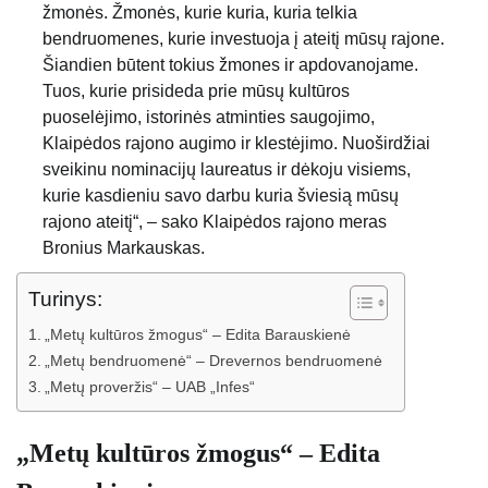
žmonės. Žmonės, kurie kuria, kuria telkia
bendruomenes, kurie investuoja į ateitį mūsų rajone.
Šiandien būtent tokius žmones ir apdovanojame.
Tuos, kurie prisideda prie mūsų kultūros
puoselėjimo, istorinės atminties saugojimo,
Klaipėdos rajono augimo ir klestėjimo. Nuoširdžiai
sveikinu nominacijų laureatus ir dėkoju visiems,
kurie kasdieniu savo darbu kuria šviesią mūsų
rajono ateitį“, – sako Klaipėdos rajono meras
Bronius Markauskas.
Turinys:
„Metų kultūros žmogus“ – Edita Barauskienė
„Metų bendruomenė“ – Drevernos bendruomenė
„Metų proveržis“ – UAB „Infes“
„Metų kultūros žmogus“ – Edita