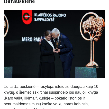
Barauskienė
Edita Barauskienė – rašytoja, išleidusi daugiau kaip 10
knygų, o šiemet išskirtinai suspindėjo jos naujoji knyga
„Karo vaikų likimai“, kurioje – pokario istorijos ir
nenumaldomas mūsų krašto vaikų noras kabintis į