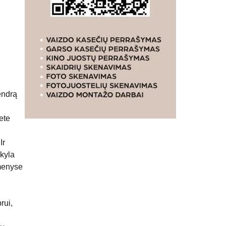
endrą
ete
Ir
 kyla
omenyse
rui,