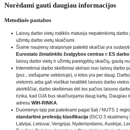
Norėdami gauti daugiau informacijos
Metodinės pastabos
Laisvų darbo vietų rodiklis matuoja nepatenkintą darbo p
užimtų darbo vietų skaičiumi.
Šiame naujienų straipsnyje pateikti skaičiai yra sudaryt
Eurostato žiniatinklio žvalgybos centras
ir
ES darbo
laisvų darbo vietų ir užimtų pareigybių skaičių, gautą n
Internetiniai darbo skelbimai skiriasi nuo laisvų darbo 
(pvz., viešajame sektoriuje), o kitos yra per daug. Darbo
vietomis arba gali visiškai neatitikti laisvos darbo vietos
atvirkščiai, darbo skelbimas dėl tos pačios laisvos darbo
rizika, kad OJA bus skaičiuojama daug kartų. Daugiau 
adresu
WIH-RINKA
.
Duomenys taip pat pateikiami pagal šalį / NUTS 1 region
standartinė profesijų klasifikacija
(ISCO 3 skaitmenų ly
Latvijai, Lietuvai, Vengrijai, Nyderlandams, Austrijai, Len