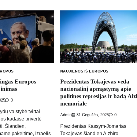
UROPOS
NAUJIENOS IŠ EUROPOS
jingas Europos
Prezidentas Tokajevas veda
binimas
nacionalinį apmąstymą apie
politines represijas ir badą Alz
025
0
memoriale
dų valstybė tvirtai
Admin
31 Gegužės, 2025
0
rios kadaise privertė
i. Šiandien,
Prezidentas Kassym-Jomartas
ame pakeitime, Izraelis
Tokajevas šiandien Alzhiro