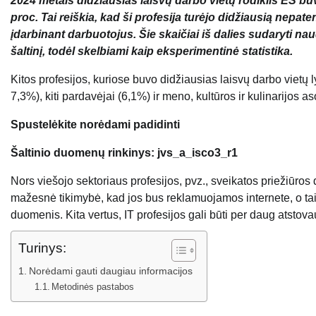
2024 metais didžiausias laisvų darbo vietų rodiklis ES b
proc. Tai reiškia, kad ši profesija turėjo didžiausią nepa
įdarbinant darbuotojus. Šie skaičiai iš dalies sudaryti 
šaltinį, todėl skelbiami kaip eksperimentinė statistika.
Kitos profesijos, kuriose buvo didžiausias laisvų darbo vietų l
7,3%), kiti pardavėjai (6,1%) ir meno, kultūros ir kulinarijos as
Spustelėkite norėdami padidinti
Šaltinio duomenų rinkinys: jvs_a_isco3_r1
Nors viešojo sektoriaus profesijos, pvz., sveikatos priežiūros 
mažesnė tikimybė, kad jos bus reklamuojamos internete, o tai 
duomenis. Kita vertus, IT profesijos gali būti per daug atst
Turinys:
Norėdami gauti daugiau informacijos
Metodinės pastabos