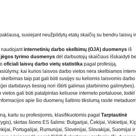
aklausą, susiejant neužpildytų etatų skaičių su bendru laisvų ir
i naudojant
internetinių darbo skelbimų (OJA) duomenys
iš
 jėgos tyrimo duomenys
dėl darbuotojų skaičiaus išskaidyti b
uo
oficiali laisvų darbo vietų statistika
pagal profesiją.
pasiūlymų: kai kurios laisvos darbo vietos nėra skelbiamos intern
 skelbimas taip pat gali būti susijęs su keliomis laisvomis darbo
 (jei darbdavys tiesiog nori ištirti galimas įdarbinimo galimybes). 
 vietos gali būti patalpintas keliuose interneto portaluose, todėl
informacijos apie šio duomenų šaltinio tikslumą rasite metadu
ą, kartu su profesijomis, klasifikuotomis pagal
Tarptautinė
gis), skirtas šioms ES šalims: Bulgarijai, Čekijai, Vokietijai, Kip
kijai, Portugalijai, Rumunijai, Slovėnijai, Slovakijai, Suomijai ir