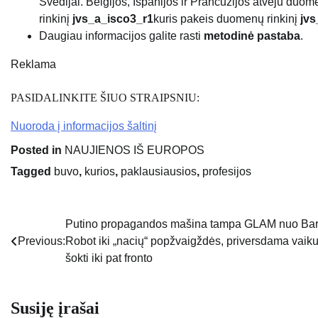
Švedijai. Belgijos, Ispanijos ir Prancūzijos atveju duo
rinkinį
jvs_a_isco3_r1
kuris pakeis duomenų rinkinį
jvs
Daugiau informacijos galite rasti
metodinė pastaba
.
Reklama
PASIDALINKITE ŠIUO STRAIPSNIU:
Nuoroda į informacijos šaltinį
Posted in
NAUJIENOS IŠ EUROPOS
Tagged
buvo
,
kurios
,
paklausiausios
,
profesijos
Putino propagandos mašina tampa GLAM nuo Ba
Navigacija
Previous:
Robot iki „nacių“ popžvaigždės, priversdama vaik
tarp
šokti iki pat fronto
įrašų
Susiję įrašai