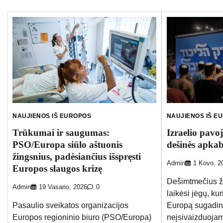
NAUJIENOS IŠ EUROPOS
NAUJIENOS IŠ E
Trūkumai ir saugumas:
Izraelio pavo
PSO/Europa siūlo aštuonis
dešinės apka
žingsnius, padėsiančius išspręsti
Admin
1 Kovo, 2
Europos slaugos krizę
Dešimtmečius žy
Admin
19 Vasario, 2026
0
laikėsi jėgų, ku
Pasaulio sveikatos organizacijos
Europą sugadint
Europos regioninio biuro (PSO/Europa)
neįsivaizduojam