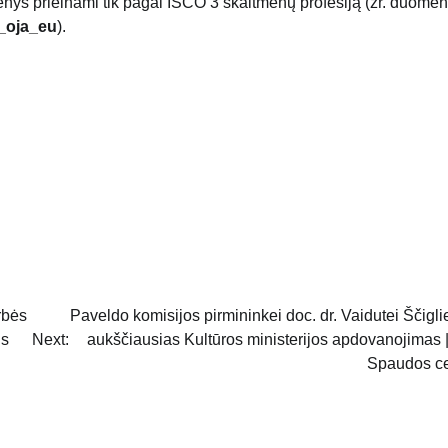
menys prieinami tik pagal ISCO 3 skaitmenų profesiją (žr. duome
_oja_eu
).
rbės
Paveldo komisijos pirmininkei doc. dr. Vaidutei Ščigli
us
Next:
aukščiausias Kultūros ministerijos apdovanojimas
Spaudos ce