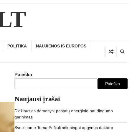
.LT
POLITIKA
NAUJIENOS IŠ EUROPOS
Paieška
Paieška
Naujausi įrašai
Didžiausias dėmesys: pastatų energinio naudingumo
gerinimas
Sveikiname Tomą Pečiulį sėkmingai apgynus daktaro