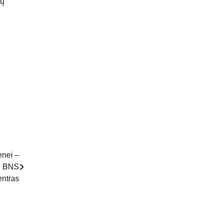
nų
enei –
 | BNS
ntras