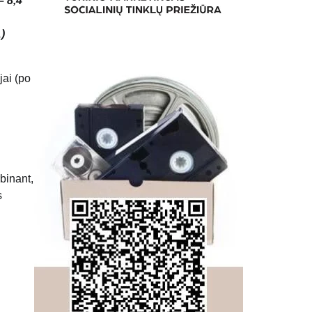
– 8,4
)
jai (po
rbinant,
s