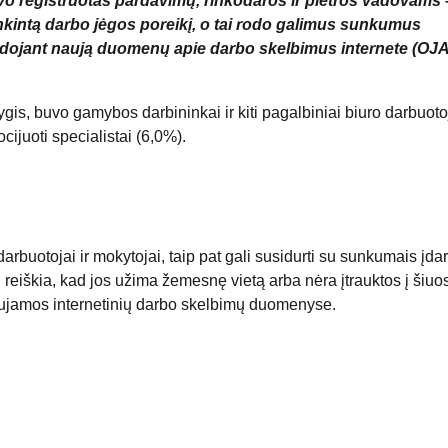
uvo registruotas pardavimų, rinkodaros ir plėtros vadovams 
tenkintą darbo jėgos poreikį, o tai rodo galimus sunkumus
naudojant naują duomenų apie darbo skelbimus internete (OJA
ygis, buvo gamybos darbininkai ir kiti pagalbiniai biuro darbuoto
ocijuoti specialistai (6,0%).
darbuotojai ir mokytojai, taip pat gali susidurti su sunkumais įda
reiškia, kad jos užima žemesnę vietą arba nėra įtrauktos į šiuo
ovaujamos internetinių darbo skelbimų duomenyse.