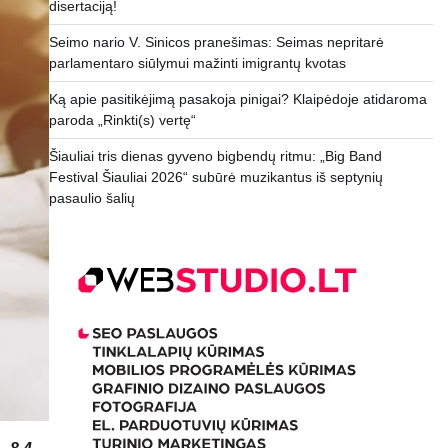
disertaciją!
Seimo nario V. Sinicos pranešimas: Seimas nepritarė
parlamentaro siūlymui mažinti imigrantų kvotas
Ką apie pasitikėjimą pasakoja pinigai? Klaipėdoje atidaroma
paroda „Rinkti(s) vertę“
Šiauliai tris dienas gyveno bigbendų ritmu: „Big Band
Festival Šiauliai 2026“ subūrė muzikantus iš septynių
pasaulio šalių