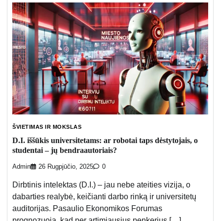
ŠVIETIMAS IR MOKSLAS
D.I. iššūkis universitetams: ar robotai taps dėstytojais, o
studentai – jų bendraautoriais?
Admin
26 Rugpjūčio, 2025
0
Dirbtinis intelektas (D.I.) – jau nebe ateities vizija, o
dabarties realybė, keičianti darbo rinką ir universitetų
auditorijas. Pasaulio Ekonomikos Forumas
prognozuoja, kad per artimiausius penkerius […]