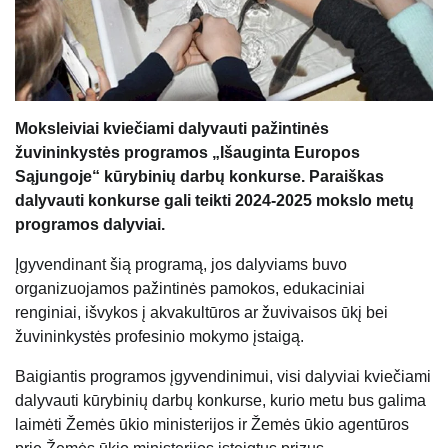
Moksleiviai kviečiami dalyvauti pažintinės
žuvininkystės programos „Išauginta Europos
Sąjungoje“ kūrybinių darbų konkurse. Paraiškas
dalyvauti konkurse gali teikti 2024-2025 mokslo metų
programos dalyviai.
Įgyvendinant šią programą, jos dalyviams buvo
organizuojamos pažintinės pamokos, edukaciniai
renginiai, išvykos į akvakultūros ar žuvivaisos ūkį bei
žuvininkystės profesinio mokymo įstaigą.
Baigiantis programos įgyvendinimui, visi dalyviai kviečiami
dalyvauti kūrybinių darbų konkurse, kurio metu bus galima
laimėti Žemės ūkio ministerijos ir Žemės ūkio agentūros