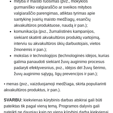
mityba ir maisto ruošimas (pvz., mokyklos
gurmaniško valgiaraščio ar sveikos mitybos
valgiaraščio parengimas, atliktas tyrimas apie
santykinę įvairių maisto medžiagų, esančių
akvakultūros produktuose, naudą ir pan.);
komunikacija (pvz., žurnalistinės kampanijos,
siekiant skatinti akvakultūros produktų vartojimą,
interviu su akvakultūros ūkių darbuotojais, vietos
žmonėmis ir pan.);
mokslas ir technologijos (technologinės idėjos, kurias
galima panaudoti siekiant žuvų auginimo procesus
padaryti efektyvesnius, pvz., idėjos dėl žuvų šėrimo,
žuvų auginimo sąlygų, ligų prevencijos ir pan.);
⦁ menas (pvz., vaizduojamoji medžiaga, skirta populiarinti
akvakultūros produktus, ir pan.).
SVARBU:
kiekvienas kūrybinis darbas atskirai gali būti
pateiktas tik pagal vieną temą. Programos dalyvis gali
pateikti ne daugiau kaip po vieną kūrybinį darbą kiekvienai