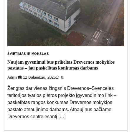
ŠVIETIMAS IR MOKSLAS
Naujam gyvenimui bus prikeltas Drevernos mokyklos
pastatas – jau paskelbtas konkursas darbams
Admin
12 Balandžio, 2026
0
Žengtas dar vienas žingsnis Drevernos–Svencelės
teritorijos tvarios plėtros projekto įgyvendinimo link –
paskelbtas rangos konkursas Drevernos mokyklos
pastato atnaujinimo darbams. Atnaujinus pačiame
Drevernos centre esantį […]