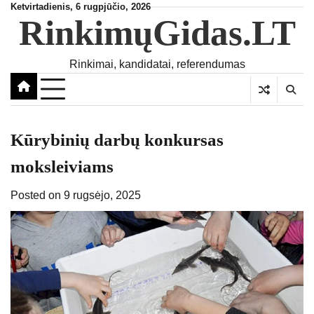
Skip
Ketvirtadienis, 6 rugpjūčio, 2026
RinkimųGidas.LT
to
content
Rinkimai, kandidatai, referendumas
Kūrybinių darbų konkursas
moksleiviams
Posted on
9 rugsėjo, 2025