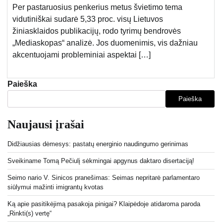
Per pastaruosius penkerius metus švietimo tema
vidutiniškai sudarė 5,33 proc. visų Lietuvos
žiniasklaidos publikacijų, rodo tyrimų bendrovės
„Mediaskopas“ analizė. Jos duomenimis, vis dažniau
akcentuojami probleminiai aspektai […]
Paieška
Paieška
Naujausi įrašai
Didžiausias dėmesys: pastatų energinio naudingumo gerinimas
Sveikiname Tomą Pečiulį sėkmingai apgynus daktaro disertaciją!
Seimo nario V. Sinicos pranešimas: Seimas nepritarė parlamentaro
siūlymui mažinti imigrantų kvotas
Ką apie pasitikėjimą pasakoja pinigai? Klaipėdoje atidaroma paroda
„Rinkti(s) vertę“