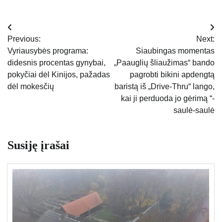
Navigacija
Previous:
Next:
tarp
Vyriausybės programa:
Siaubingas momentas
didesnis procentas gynybai,
„Paauglių šliaužimas“ bando
įrašų
pokyčiai dėl Kinijos, pažadas
pagrobti bikini apdengtą
dėl mokesčių
baristą iš „Drive-Thru“ lango,
kai ji perduoda jo gėrimą “-
saulė-saulė
Susiję įrašai