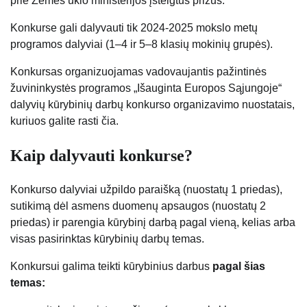
prie Žemės ūkio ministerijos įsteigtus prizus.
Konkurse gali dalyvauti tik 2024-2025 mokslo metų
programos dalyviai (1–4 ir 5–8 klasių mokinių grupės).
Konkursas organizuojamas vadovaujantis pažintinės
žuvininkystės programos „Išauginta Europos Sąjungoje“
dalyvių kūrybinių darbų konkurso organizavimo nuostatais,
kuriuos galite rasti čia.
Kaip dalyvauti konkurse?
Konkurso dalyviai užpildo paraišką (nuostatų 1 priedas),
sutikimą dėl asmens duomenų apsaugos (nuostatų 2
priedas) ir parengia kūrybinį darbą pagal vieną, kelias arba
visas pasirinktas kūrybinių darbų temas.
Konkursui galima teikti kūrybinius darbus
pagal šias
temas: