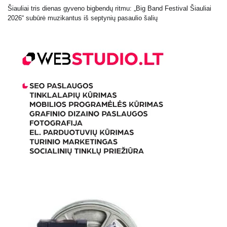
Šiauliai tris dienas gyveno bigbendų ritmu: „Big Band Festival Šiauliai
2026“ subūrė muzikantus iš septynių pasaulio šalių