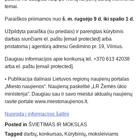
temai.
Paraiškos priimamos nuo
š. m. rugsėjo 9 d. iki spalio 1 d.
Užpildyta paraiška (su priedais) ir parengtas kūrybinis
darbas siunčiami el. paštu
[email protected]
arba
pristatoma į agentūrą adresu Gedimino pr. 19, Vilnius.
Daugiau informacijos apie konkursą tel. +370 613 42038
arba el. paštu
[email protected]
.
• Publikacija dalinasi Lietuvos regionų naujienų portalas
„Miesto naujienos“. Naujieną paskelbė „LR Žemės ūkio
ministerija“. Daugiau sau ir savo miestui aktualių naujienų
rasite portale www.miestonaujienos.lt.
Nuoroda į informacijos šaltinį
Posted in
ŠVIETIMAS IR MOKSLAS
Tagged
darbų
,
konkursas
,
Kūrybinių
,
moksleiviams