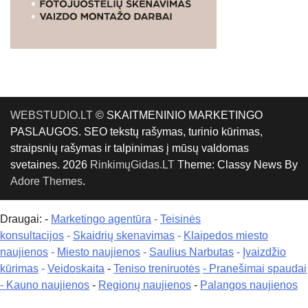
WEBSTUDIO.LT
© SKAITMENINIO MARKETINGO
PASLAUGOS. SEO tekstų rašymas, turinio kūrimas,
straipsnių rašymas ir talpinimas į mūsų valdomas
svetaines. 2026
RinkimųGidas.LT
Theme: Classy News By
Adore Themes
.
Draugai: -
Marketingo agentūra
-
Teisinės
konsultacijos
-
Skaidrių skenavimas
-
Klaipedos miesto
naujienos
-
Miesto naujienos
-
Saulius Narbutas
-
Įvaizdžio
kūrimas
-
Veidoskaita
-
Teniso treniruotės
- Pranešimai spaudai
-
Kauno naujienos
-
Regionų naujienos
-
Palangos naujienos