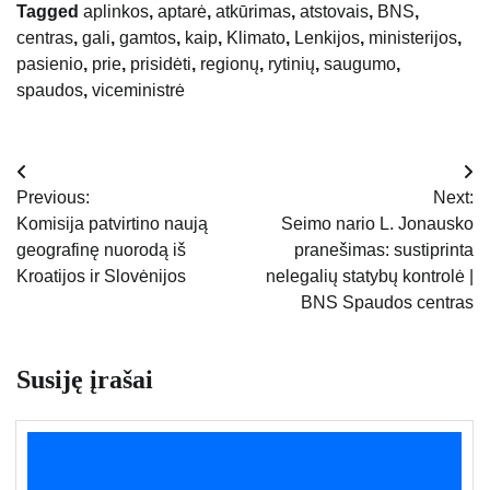
Tagged
aplinkos
,
aptarė
,
atkūrimas
,
atstovais
,
BNS
,
centras
,
gali
,
gamtos
,
kaip
,
Klimato
,
Lenkijos
,
ministerijos
,
pasienio
,
prie
,
prisidėti
,
regionų
,
rytinių
,
saugumo
,
spaudos
,
viceministrė
Navigacija
Previous:
Next:
tarp
Komisija patvirtino naują
Seimo nario L. Jonausko
geografinę nuorodą iš
pranešimas: sustiprinta
įrašų
Kroatijos ir Slovėnijos
nelegalių statybų kontrolė |
BNS Spaudos centras
Susiję įrašai