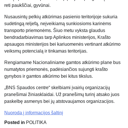
reti paukščiai, gyvūnai.
Nusausintų pelkių atkūrimas pasienio teritorijoje sukuria
sudėtingą reljefą, neįveikiamą sunkiosioms karinėms
transporto priemonėms. Šiuo metu vyksta glaudus
bendradarbiavimas tarp Aplinkos ministerijos, Krašto
apsaugos ministerijos bei kariuomenės vertinant atkūrimo
veiksmų potencialą ir tinkamas teritorijas.
Rengiamame Nacionaliniame gamtos atkūrimo plane bus
numatytos priemonės, padėsiančios sujungti krašto
gynybos ir gamtos atkūrimo bei kitus tikslus.
„BNS Spaudos centre“ skelbiami įvairių organizacijų
pranešimai žiniasklaidai. Už pranešimų turinį atsako juos
paskelbę asmenys bei jų atstovaujamos organizacijos.
Nuoroda į informacijos šaltinį
Posted in
POLITIKA