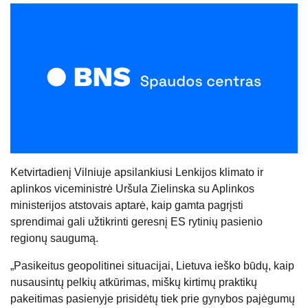
Ketvirtadienį Vilniuje apsilankiusi Lenkijos klimato ir
aplinkos viceministrė Uršula Zielinska su Aplinkos
ministerijos atstovais aptarė, kaip gamta pagrįsti
sprendimai gali užtikrinti geresnį ES rytinių pasienio
regionų saugumą.
„Pasikeitus geopolitinei situacijai, Lietuva ieško būdų, kaip
nusausintų pelkių atkūrimas, miškų kirtimų praktikų
pakeitimas pasienyje prisidėtų tiek prie gynybos pajėgumų