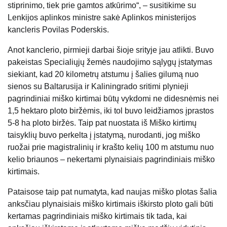
stiprinimo, tiek prie gamtos atkūrimo“, – susitikime su
Lenkijos aplinkos ministre sakė Aplinkos ministerijos
kancleris Povilas Poderskis.
Anot kanclerio, pirmieji darbai šioje srityje jau atlikti. Buvo
pakeistas
Specialiųjų žemės naudojimo sąlygų įstatymas
siekiant, kad 20 kilometrų atstumu į šalies gilumą nuo
sienos su Baltarusija ir Kaliningrado sritimi plynieji
pagrindiniai miško kirtimai būtų vykdomi ne didesnėmis
nei
1,5 hektaro ploto biržėmis, iki tol buvo leidžiamos įprastos
5-8 ha ploto biržės. Taip pat nuostata iš
Miško kirtimų
taisyklių buvo perkelta į įstatymą, nurodanti, jog miško
ruožai prie magistralinių ir krašto kelių 100 m atstumu nuo
kelio briaunos
– nekertami plynaisiais pagrindiniais miško
kirtimais.
Pataisose taip pat numatyta, kad naujas miško plotas šalia
anksčiau plynaisiais miško kirtimais iškirsto ploto gali būti
kertamas pagrindiniais miško kirtimais tik tada, kai