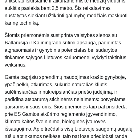
anksčiau iškirstame ir atkurtame miške medžių vidutinis
aukštis pasiekia bent 2,5 metro. Šis reikalavimas
nustatytas siekiant užtikrinti galimybę medžiais maskuoti
karinę techniką.
Šiomis priemonėmis sustiprinta valstybės sienos su
Baltarusija ir Kaliningrado sritimi apsauga, padidintas
atgrasomasis ir gynybinis potencialas bei sudarytos
tinkamos sąlygos Lietuvos kariuomenei vykdyti taktinius
veiksmus.
Gamta pagrįstų sprendimų naudojimas krašto gynyboje,
ypač pelkių atkūrimas, sukuria natūralias kliūtis,
sulėtinsiančias ir nukreipsiančias priešo judėjimą, ir
padidina atsparumą stichinėms nelaimėms: potvyniams,
gaisrams ir sausroms. Šios priemonės taip pat prisideda
prie ES Gamtos atkūrimo reglamento įgyvendinimo,
klimato kaitos švelninimo, biologinės įvairovės
išsaugojimo. Apie trečdalis visų Lietuvoje saugomų augalų
rūšių aptinkamos pelkėse, taip pat jose prieglobstį randa