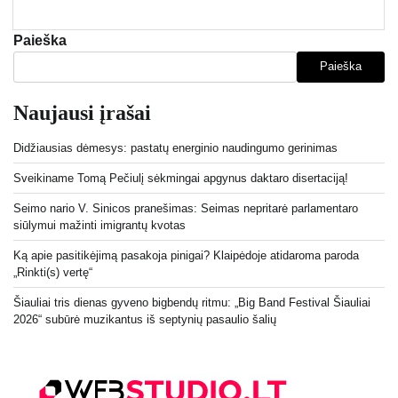
Paieška
Paieška
Naujausi įrašai
Didžiausias dėmesys: pastatų energinio naudingumo gerinimas
Sveikiname Tomą Pečiulį sėkmingai apgynus daktaro disertaciją!
Seimo nario V. Sinicos pranešimas: Seimas nepritarė parlamentaro
siūlymui mažinti imigrantų kvotas
Ką apie pasitikėjimą pasakoja pinigai? Klaipėdoje atidaroma paroda
„Rinkti(s) vertę“
Šiauliai tris dienas gyveno bigbendų ritmu: „Big Band Festival Šiauliai
2026“ subūrė muzikantus iš septynių pasaulio šalių