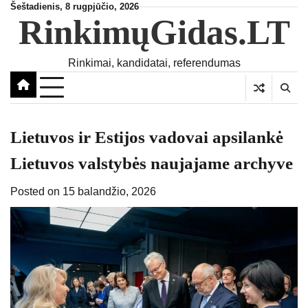
Skip
Šeštadienis, 8 rugpjūčio, 2026
RinkimųGidas.LT
to
content
Rinkimai, kandidatai, referendumas
Lietuvos ir Estijos vadovai apsilankė
Lietuvos valstybės naujajame archyve
Posted on
15 balandžio, 2026