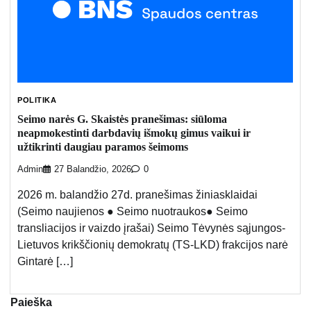
POLITIKA
Seimo narės G. Skaistės pranešimas: siūloma
neapmokestinti darbdavių išmokų gimus vaikui ir
užtikrinti daugiau paramos šeimoms
Admin
27 Balandžio, 2026
0
2026 m. balandžio 27d. pranešimas žiniasklaidai
(Seimo naujienos ● Seimo nuotraukos● Seimo
transliacijos ir vaizdo įrašai) Seimo Tėvynės sąjungos-
Lietuvos krikščionių demokratų (TS-LKD) frakcijos narė
Gintarė […]
Paieška