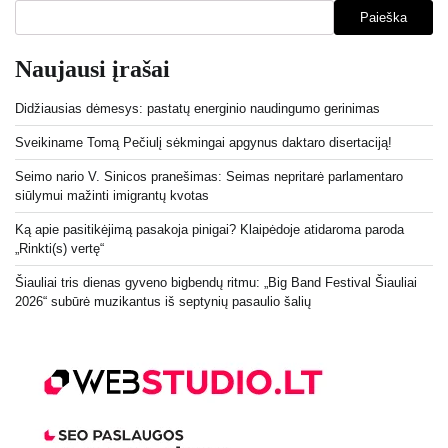
Paieška
Naujausi įrašai
Didžiausias dėmesys: pastatų energinio naudingumo gerinimas
Sveikiname Tomą Pečiulį sėkmingai apgynus daktaro disertaciją!
Seimo nario V. Sinicos pranešimas: Seimas nepritarė parlamentaro
siūlymui mažinti imigrantų kvotas
Ką apie pasitikėjimą pasakoja pinigai? Klaipėdoje atidaroma paroda
„Rinkti(s) vertę“
Šiauliai tris dienas gyveno bigbendų ritmu: „Big Band Festival Šiauliai
2026“ subūrė muzikantus iš septynių pasaulio šalių