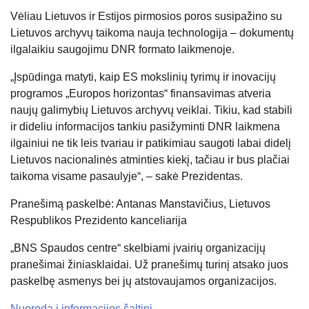
Vėliau Lietuvos ir Estijos pirmosios poros susipažino su
Lietuvos archyvų taikoma nauja technologija – dokumentų
ilgalaikiu saugojimu DNR formato laikmenoje.
„Įspūdinga matyti, kaip ES mokslinių tyrimų ir inovacijų
programos „Europos horizontas“ finansavimas atveria
naujų galimybių Lietuvos archyvų veiklai. Tikiu, kad stabili
ir dideliu informacijos tankiu pasižyminti DNR laikmena
ilgainiui ne tik leis tvariau ir patikimiau saugoti labai didelį
Lietuvos nacionalinės atminties kiekį, tačiau ir bus plačiai
taikoma visame pasaulyje“, – sakė Prezidentas.
Pranešimą paskelbė: Antanas Manstavičius, Lietuvos
Respublikos Prezidento kanceliarija
„BNS Spaudos centre“ skelbiami įvairių organizacijų
pranešimai žiniasklaidai. Už pranešimų turinį atsako juos
paskelbę asmenys bei jų atstovaujamos organizacijos.
Nuoroda į informacijos šaltinį