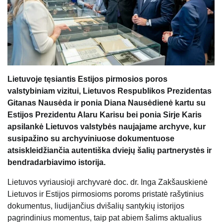
Lietuvoje tęsiantis Estijos pirmosios poros
valstybiniam vizitui, Lietuvos Respublikos Prezidentas
Gitanas Nausėda ir ponia Diana Nausėdienė kartu su
Estijos Prezidentu Alaru Karisu bei ponia Sirje Karis
apsilankė Lietuvos valstybės naujajame archyve, kur
susipažino su archyviniuose dokumentuose
atsiskleidžiančia autentiška dviejų šalių partnerystės ir
bendradarbiavimo istorija.
Lietuvos vyriausioji archyvarė doc. dr. Inga Zakšauskienė
Lietuvos ir Estijos pirmosioms poroms pristatė rašytinius
dokumentus, liudijančius dvišalių santykių istorijos
pagrindinius momentus, taip pat abiem šalims aktualius