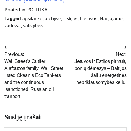
Posted in
POLITIKA
Tagged
apsilankė
,
archyve
,
Estijos
,
Lietuvos
,
Naujajame
,
vadovai
,
valstybės
Navigacija
Previous:
Next:
tarp
Wall Street’s Outlier:
Lietuvos ir Estijos pirmųjų
Alafouzos family, Wall Street
ponių dėmesys – Baltijos
įrašų
listed Okeanis Eco Tankers
šalių energetinės
and the continuous
nepriklausomybės keliui
‘sanctioned’ Russian oil
tranport
Susiję įrašai