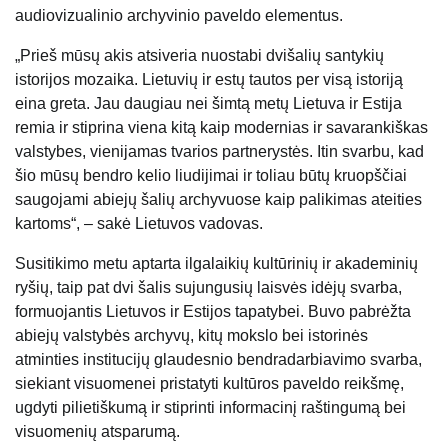
audiovizualinio archyvinio paveldo elementus.
„Prieš mūsų akis atsiveria nuostabi dvišalių santykių
istorijos mozaika. Lietuvių ir estų tautos per visą istoriją
eina greta. Jau daugiau nei šimtą metų Lietuva ir Estija
remia ir stiprina viena kitą kaip modernias ir savarankiškas
valstybes, vienijamas tvarios partnerystės. Itin svarbu, kad
šio mūsų bendro kelio liudijimai ir toliau būtų kruopščiai
saugojami abiejų šalių archyvuose kaip palikimas ateities
kartoms“, – sakė Lietuvos vadovas.
Susitikimo metu aptarta ilgalaikių kultūrinių ir akademinių
ryšių, taip pat dvi šalis sujungusių laisvės idėjų svarba,
formuojantis Lietuvos ir Estijos tapatybei. Buvo pabrėžta
abiejų valstybės archyvų, kitų mokslo bei istorinės
atminties institucijų glaudesnio bendradarbiavimo svarba,
siekiant visuomenei pristatyti kultūros paveldo reikšmę,
ugdyti pilietiškumą ir stiprinti informacinį raštingumą bei
visuomenių atsparumą.