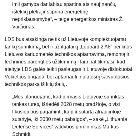
imli gamyba dar labiau spartina atsinaujinančių
išteklių plėtrą ir stiprina energetinę
nepriklausomybę“, – teigė energetikos ministras Ž.
Vaičiūnas.
LDS bus atsakinga ne tik už Lietuvoje komplektuojamų
tankų surinkimą, bet ir už ilgalaikį „Leopard 2 A8“ bei kitos
Lietuvos kariuomenės technikos aptarnavimą, remontą ir
techninės parengties užtikrinimą. Taip pat tikimasi, kad
ateityje LDS galės teikti paslaugas ir Lietuvoje dislokuotai
Vokietijos brigadai bei aptarnauti ir platesnį šarvuotosios
technikos parką iš kitų šalių.
„Mes planuojame, kad pirmasis Lietuvoje surinktas
tankas turėtų išriedėti 2028 metų pradžioje, o visi
likusieji bus pagaminti, kaip ir sutarta atnaujintoje
sutartyje, iki 2030 metų pabaigos“, – sakė „Lithuania
Defense Services“ valdybos pirmininkas Markus
Schmidt.