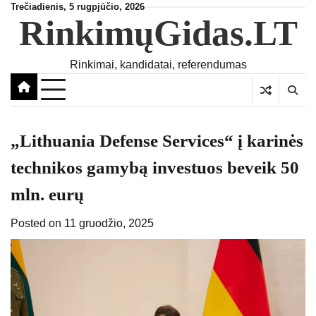
Skip
Trečiadienis, 5 rugpjūčio, 2026
RinkimųGidas.LT
to
content
Rinkimai, kandidatai, referendumas
„Lithuania Defense Services“ į karinės
technikos gamybą investuos beveik 50
mln. eurų
Posted on
11 gruodžio, 2025