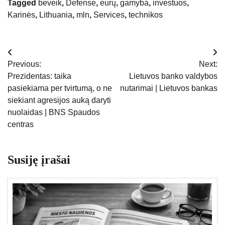
Tagged
beveik
,
Defense
,
eurų
,
gamyba
,
investuos
,
Karinės
,
Lithuania
,
mln
,
Services
,
technikos
Navigacija
Previous:
Next:
tarp
Prezidentas: taika
Lietuvos banko valdybos
pasiekiama per tvirtumą, o ne
nutarimai | Lietuvos bankas
įrašų
siekiant agresijos auką daryti
nuolaidas | BNS Spaudos
centras
Susiję įrašai