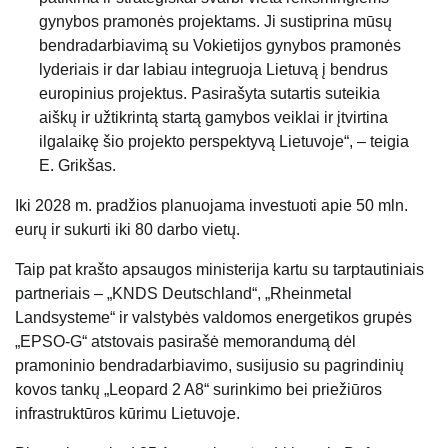
gynybos pramonės projektams. Ji sustiprina mūsų
bendradarbiavimą su Vokietijos gynybos pramonės
lyderiais ir dar labiau integruoja Lietuvą į bendrus
europinius projektus. Pasirašyta sutartis suteikia
aiškų ir užtikrintą startą gamybos veiklai ir įtvirtina
ilgalaikę šio projekto perspektyvą Lietuvoje“, – teigia
E. Grikšas.
Iki 2028 m. pradžios planuojama investuoti apie 50 mln.
eurų ir sukurti iki 80 darbo vietų.
Taip pat krašto apsaugos ministerija kartu su tarptautiniais
partneriais – „KNDS Deutschland“, „Rheinmetal
Landsysteme“ ir valstybės valdomos energetikos grupės
„EPSO-G“ atstovais pasirašė memorandumą dėl
pramoninio bendradarbiavimo, susijusio su pagrindinių
kovos tankų „Leopard 2 A8“ surinkimo bei priežiūros
infrastruktūros kūrimu Lietuvoje.