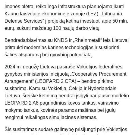
Įmonės plėtrai reikalinga infrastruktūra planuojama įkurti
Kauno laisvojoje ekonominėje zonoje (LEZ). „Lithuania
Defense Services“ į projektą ketina investuoti apie 50 mln.
eurų, sukurti maždaug 100 naujų darbo vietų.
Bendradarbiavimas su KNDS ir „Rheinmetall“ leis Lietuvai
pritraukti modernias karines technologijas ir sustiprinti
šalies atsparumą bei gynybinį potencialą.
2024 m. gegužę Lietuva pasirašė Vokietijos federalinės
gynybos ministerijos inicijuotą „Cooperative Procurement
Arrangement“ (LEOPARD 2 CPA) – bendro pirkimo
susitarimą. Kartu su Vokietija, Čekija ir Nyderlandais
Lietuva išreiškė ketinimą bendrai įsigyti naujausio modelio
LEOPARD 2 A8 pagrindinius kovos tankus, vairavimo
mokymo tankus, kovinės paramos mašinas bei įgulų
rengimui reikalingas simuliacines sistemas.
Šis susitarimas sudarė galimybę prisijungti prie Vokietijos