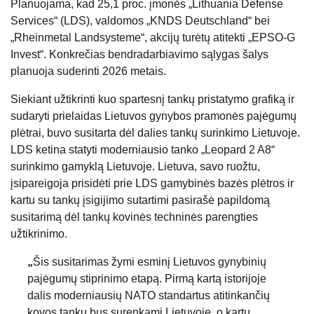
Planuojama, kad 25,1 proc. įmonės „Lithuania Defense
Services“ (LDS), valdomos „KNDS Deutschland“ bei
„Rheinmetal Landsysteme“, akcijų turėtų atitekti „EPSO-G
Invest“. Konkrečias bendradarbiavimo sąlygas šalys
planuoja suderinti 2026 metais.
Siekiant užtikrinti kuo spartesnį tankų pristatymo grafiką ir
sudaryti prielaidas Lietuvos gynybos pramonės pajėgumų
plėtrai, buvo susitarta dėl dalies tankų surinkimo Lietuvoje.
LDS ketina statyti moderniausio tanko „Leopard 2 A8“
surinkimo gamyklą Lietuvoje. Lietuva, savo ruožtu,
įsipareigoja prisidėti prie LDS gamybinės bazės plėtros ir
kartu su tankų įsigijimo sutartimi pasirašė papildomą
susitarimą dėl tankų kovinės techninės parengties
užtikrinimo.
„
Šis susitarimas žymi esminį Lietuvos gynybinių
pajėgumų stiprinimo etapą. Pirmą kartą istorijoje
dalis moderniausių NATO standartus atitinkančių
kovos tankų bus surenkami Lietuvoje, o kartu