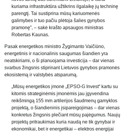
kuriama infrastruktūra užtikrins ilgalaikę jų techninę
parengtį. Tai sustiprina mūsų kariuomenės
galimybes ir tuo pačiu plėtoja šalies gynybos
pramonę”, – sakė krašto apsaugos ministras
Robertas Kaunas.
Pasak energetikos ministro Žygimanto Vaičiūno,
energetinis ir nacionalinis saugumas šiandien yra
neatskiriami, o ši planuojama investicija – dar vienas
svarbus žingsnis stiprinant Lietuvos gynybos pramonės
ekosistemą ir valstybės atsparumą.
„Mūsų energetikos įmonė „EPSO-G Invest“ kartu su
kitomis strateginėmis įmonėmis jau įgyvendina
reikšmingą 155 mm artilerijos šaudmenų gamyklos
projektą, o šiandieninis įsipareigojimas – dar vienas
konkretus žingsnis plečiant mūsų pajėgumus. Naujų
projektų pritraukimas kuria naudą ne tik gynybai ir
ekonomikai, bet ir energetikai – elektros energijai