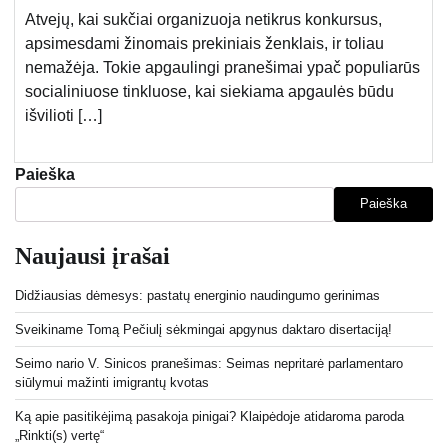
Atvejų, kai sukčiai organizuoja netikrus konkursus,
apsimesdami žinomais prekiniais ženklais, ir toliau
nemažėja. Tokie apgaulingi pranešimai ypač populiarūs
socialiniuose tinkluose, kai siekiama apgaulės būdu
išvilioti […]
Paieška
Paieška
Naujausi įrašai
Didžiausias dėmesys: pastatų energinio naudingumo gerinimas
Sveikiname Tomą Pečiulį sėkmingai apgynus daktaro disertaciją!
Seimo nario V. Sinicos pranešimas: Seimas nepritarė parlamentaro
siūlymui mažinti imigrantų kvotas
Ką apie pasitikėjimą pasakoja pinigai? Klaipėdoje atidaroma paroda
„Rinkti(s) vertę“