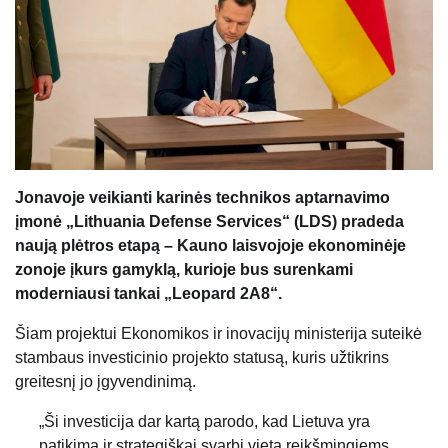
Jonavoje veikianti karinės technikos aptarnavimo
įmonė „Lithuania Defense Services“ (LDS) pradeda
naują plėtros etapą – Kauno laisvojoje ekonominėje
zonoje įkurs gamyklą, kurioje bus surenkami
moderniausi tankai „Leopard 2A8“.
Šiam projektui Ekonomikos ir inovacijų ministerija suteikė
stambaus investicinio projekto statusą, kuris užtikrins
greitesnį jo įgyvendinimą.
„Ši investicija dar kartą parodo, kad Lietuva yra
patikima ir strategiškai svarbi vieta reikšmingiems