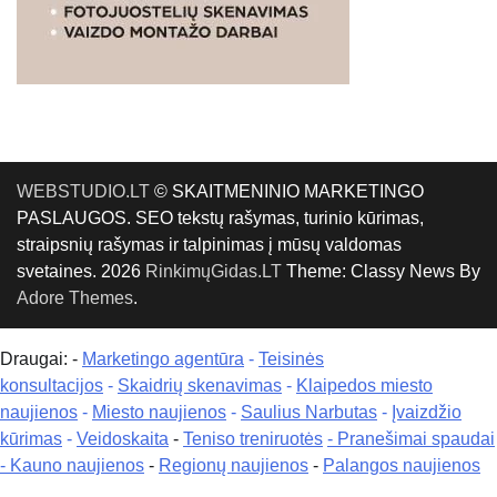
WEBSTUDIO.LT
© SKAITMENINIO MARKETINGO
PASLAUGOS. SEO tekstų rašymas, turinio kūrimas,
straipsnių rašymas ir talpinimas į mūsų valdomas
svetaines. 2026
RinkimųGidas.LT
Theme: Classy News By
Adore Themes
.
Draugai: -
Marketingo agentūra
-
Teisinės
konsultacijos
-
Skaidrių skenavimas
-
Klaipedos miesto
naujienos
-
Miesto naujienos
-
Saulius Narbutas
-
Įvaizdžio
kūrimas
-
Veidoskaita
-
Teniso treniruotės
- Pranešimai spaudai
-
Kauno naujienos
-
Regionų naujienos
-
Palangos naujienos