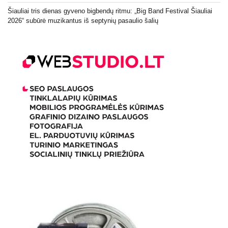
Šiauliai tris dienas gyveno bigbendų ritmu: „Big Band Festival Šiauliai
2026“ subūrė muzikantus iš septynių pasaulio šalių