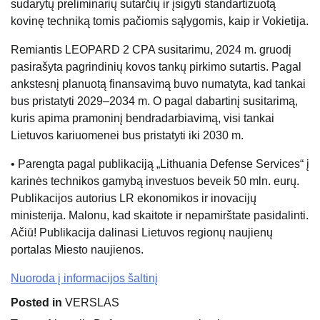
sudarytų preliminarių sutarčių ir įsigyti standartizuotą
kovinę techniką tomis pačiomis sąlygomis, kaip ir Vokietija.
Remiantis LEOPARD 2 CPA susitarimu, 2024 m. gruodį
pasirašyta pagrindinių kovos tankų pirkimo sutartis. Pagal
ankstesnį planuotą finansavimą buvo numatyta, kad tankai
bus pristatyti 2029–2034 m. O pagal dabartinį susitarimą,
kuris apima pramoninį bendradarbiavimą, visi tankai
Lietuvos kariuomenei bus pristatyti iki 2030 m.
• Parengta pagal publikaciją „Lithuania Defense Services“ į
karinės technikos gamybą investuos beveik 50 mln. eurų.
Publikacijos autorius LR ekonomikos ir inovacijų
ministerija. Malonu, kad skaitote ir nepamirštate pasidalinti.
Ačiū! Publikacija dalinasi Lietuvos regionų naujienų
portalas Miesto naujienos.
Nuoroda į informacijos šaltinį
Posted in
VERSLAS