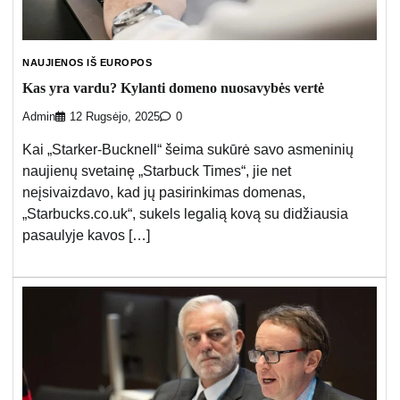
NAUJIENOS IŠ EUROPOS
Kas yra vardu? Kylanti domeno nuosavybės vertė
Admin
12 Rugsėjo, 2025
0
Kai „Starker-Bucknell“ šeima sukūrė savo asmeninių
naujienų svetainę „Starbuck Times“, jie net
neįsivaizdavo, kad jų pasirinkimas domenas,
„Starbucks.co.uk“, sukels legalią kovą su didžiausia
pasaulyje kavos […]