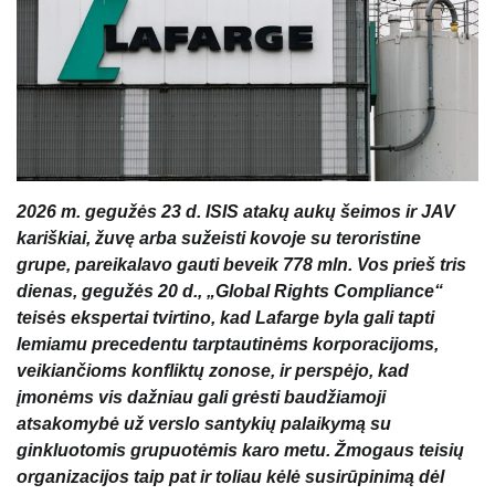
2026 m. gegužės 23 d. ISIS atakų aukų šeimos ir JAV
kariškiai, žuvę arba sužeisti kovoje su teroristine
grupe, pareikalavo gauti beveik 778 mln. Vos prieš tris
dienas, gegužės 20 d., „Global Rights Compliance“
teisės ekspertai tvirtino, kad Lafarge byla gali tapti
lemiamu precedentu tarptautinėms korporacijoms,
veikiančioms konfliktų zonose, ir perspėjo, kad
įmonėms vis dažniau gali grėsti baudžiamoji
atsakomybė už verslo santykių palaikymą su
ginkluotomis grupuotėmis karo metu. Žmogaus teisių
organizacijos taip pat ir toliau kėlė susirūpinimą dėl