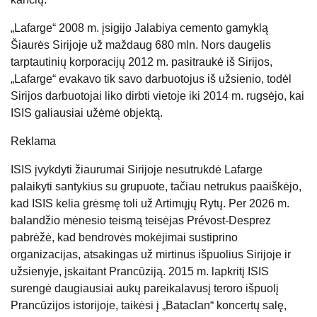
„Lafarge“ 2008 m. įsigijo Jalabiya cemento gamyklą
Šiaurės Sirijoje už maždaug 680 mln. Nors daugelis
tarptautinių korporacijų 2012 m. pasitraukė iš Sirijos,
„Lafarge“ evakavo tik savo darbuotojus iš užsienio, todėl
Sirijos darbuotojai liko dirbti vietoje iki 2014 m. rugsėjo, kai
ISIS galiausiai užėmė objektą.
Reklama
ISIS įvykdyti žiaurumai Sirijoje nesutrukdė Lafarge
palaikyti santykius su grupuote, tačiau netrukus paaiškėjo,
kad ISIS kelia grėsmę toli už Artimųjų Rytų. Per 2026 m.
balandžio mėnesio teismą teisėjas Prévost-Desprez
pabrėžė, kad bendrovės mokėjimai sustiprino
organizacijas, atsakingas už mirtinus išpuolius Sirijoje ir
užsienyje, įskaitant Prancūziją. 2015 m. lapkritį ISIS
surengė daugiausiai aukų pareikalavusį teroro išpuolį
Prancūzijos istorijoje, taikėsi į „Bataclan“ koncertų salę,