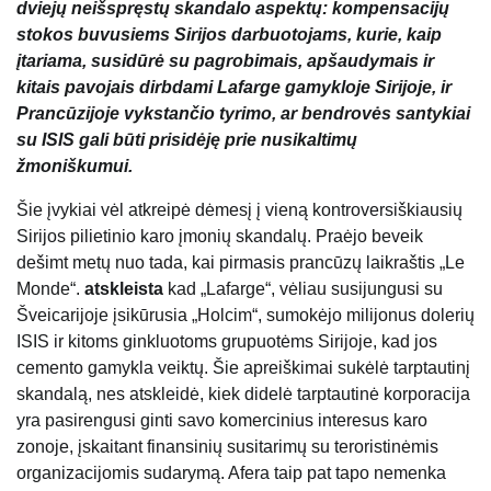
dviejų neišspręstų skandalo aspektų: kompensacijų
stokos buvusiems Sirijos darbuotojams, kurie, kaip
įtariama, susidūrė su pagrobimais, apšaudymais ir
kitais pavojais dirbdami Lafarge gamykloje Sirijoje, ir
Prancūzijoje vykstančio tyrimo, ar bendrovės santykiai
su ISIS gali būti prisidėję prie nusikaltimų
žmoniškumui.
Šie įvykiai vėl atkreipė dėmesį į vieną kontroversiškiausių
Sirijos pilietinio karo įmonių skandalų. Praėjo beveik
dešimt metų nuo tada, kai pirmasis prancūzų laikraštis „Le
Monde“.
atskleista
kad „Lafarge“, vėliau susijungusi su
Šveicarijoje įsikūrusia „Holcim“, sumokėjo milijonus dolerių
ISIS ir kitoms ginkluotoms grupuotėms Sirijoje, kad jos
cemento gamykla veiktų. Šie apreiškimai sukėlė tarptautinį
skandalą, nes atskleidė, kiek didelė tarptautinė korporacija
yra pasirengusi ginti savo komercinius interesus karo
zonoje, įskaitant finansinių susitarimų su teroristinėmis
organizacijomis sudarymą. Afera taip pat tapo nemenka