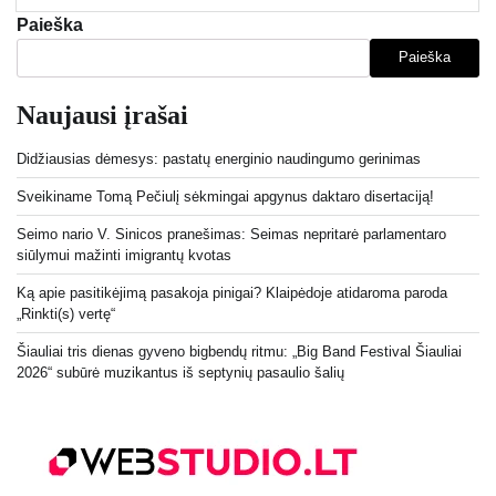
Paieška
Paieška
Naujausi įrašai
Didžiausias dėmesys: pastatų energinio naudingumo gerinimas
Sveikiname Tomą Pečiulį sėkmingai apgynus daktaro disertaciją!
Seimo nario V. Sinicos pranešimas: Seimas nepritarė parlamentaro
siūlymui mažinti imigrantų kvotas
Ką apie pasitikėjimą pasakoja pinigai? Klaipėdoje atidaroma paroda
„Rinkti(s) vertę“
Šiauliai tris dienas gyveno bigbendų ritmu: „Big Band Festival Šiauliai
2026“ subūrė muzikantus iš septynių pasaulio šalių