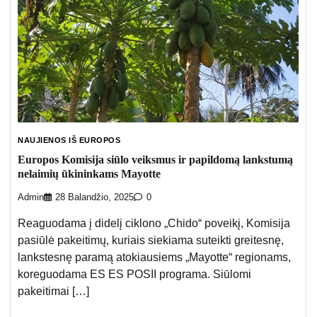
NAUJIENOS IŠ EUROPOS
Europos Komisija siūlo veiksmus ir papildomą lankstumą
nelaimių ūkininkams Mayotte
Admin
28 Balandžio, 2025
0
Reaguodama į didelį ciklono „Chido“ poveikį, Komisija
pasiūlė pakeitimų, kuriais siekiama suteikti greitesnę,
lankstesnę paramą atokiausiems „Mayotte“ regionams,
koreguodama ES ES POSII programa. Siūlomi
pakeitimai […]