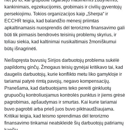
kankinimais, egzekucijomis, grobimais ir civilių gyventojų
persekiojimu. Tokios organizacijos kaip „Sherpa“ ir
ECCHR teigia, kad balandžio mėnesį priimtas
apkaltinamasis nuosprendis dėl terorizmo finansavimo gali
būti tik pirmasis bendrovės teisinių problemų skyrius, ir
toliau siekia, kad kaltinimai nusikaltimais žmoniškumui
būtų išnagrinėti.
Neišspręsta buvusių Sirijos darbuotojų problema sukėlė
papildomų ginčų. Žmogaus teisių gynėjai kritikavo tai, kad
daugelis darbuotojų, kurie konflikto metu liko gamykloje ir
tariamai patyrė rimtą pavojų, negavo kompensacijų.
Pranešama, kad darbuotojams teko pereiti ginkluotų
grupuočių kontroliuojamus kontrolės punktus ir jiems grėsė
pagrobimas, apšaudymas ir smurtas. Kai kurie tariamai
buvo pagrobti arba prieš juos buvo piktnaudžiaujama.
Kritikai teigia, kad teismo sprendimas dėl terorizmo
finansavimo tinkamai neatskleidė šių darbuotojų patiriamų
kančių.