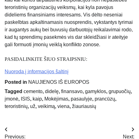
teroristinių organizacijų veiksmų, kai kyla pavojus
dideliems finansiniams interesams. Vis dėlto neseniai
paskelbtas apkaltinamasis nuosprendis, vykstantys tyrimai
ir augantys aukų bei buvusių darbuotojų reikalavimai rodo,
kad tų sprendimų pasekmės vis dar skleidžiasi ir ateityje
gali formuoti įmonių veiklą konflikto zonose.
PASIDALINKITE ŠIUO STRAIPSNIU:
Nuoroda į informacijos šaltinį
Posted in
NAUJIENOS IŠ EUROPOS
Tagged
cemento
,
didelę
,
finansavo
,
gamyklos
,
grupuočių
,
įmonė
,
ISIS
,
kaip
,
Mokėjimas
,
pasaulyje
,
prancūzų
,
teroristinių
,
už
,
veikimą
,
viena
,
žiauriausių
Navigacija
Previous:
Next: