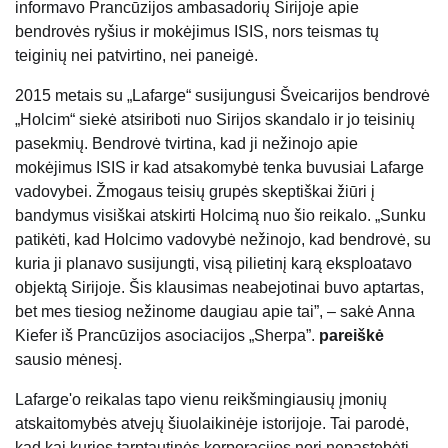
informavo Prancūzijos ambasadorių Sirijoje apie
bendrovės ryšius ir mokėjimus ISIS, nors teismas tų
teiginių nei patvirtino, nei paneigė.
2015 metais su „Lafarge“ susijungusi Šveicarijos bendrovė
„Holcim“ siekė atsiriboti nuo Sirijos skandalo ir jo teisinių
pasekmių. Bendrovė tvirtina, kad ji nežinojo apie
mokėjimus ISIS ir kad atsakomybė tenka buvusiai Lafarge
vadovybei. Žmogaus teisių grupės skeptiškai žiūri į
bandymus visiškai atskirti Holcimą nuo šio reikalo. „Sunku
patikėti, kad Holcimo vadovybė nežinojo, kad bendrovė, su
kuria ji planavo susijungti, visą pilietinį karą eksploatavo
objektą Sirijoje. Šis klausimas neabejotinai buvo aptartas,
bet mes tiesiog nežinome daugiau apie tai”, – sakė Anna
Kiefer iš Prancūzijos asociacijos „Sherpa”.
pareiškė
sausio mėnesį.
Lafarge'o reikalas tapo vienu reikšmingiausių įmonių
atskaitomybės atvejų šiuolaikinėje istorijoje. Tai parodė,
kad kai kurios tarptautinės korporacijos nori nepastebėti