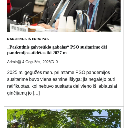
NAUJIENOS IŠ EUROPOS
„Paskutinis galvosūkio gabalas“ PSO susitarime dėl
pandemijos atidėtas iki 2027 m
Admin
4 Gegužės, 2026
0
2025 m. gegužės mėn. priimtame PSO pandemijos
susitarime buvo viena esminė išlyga: jis negalėjo būti
ratifikuotas, kol nebuvo susitarta dėl vieno iš labiausiai
ginčijamų jo […]