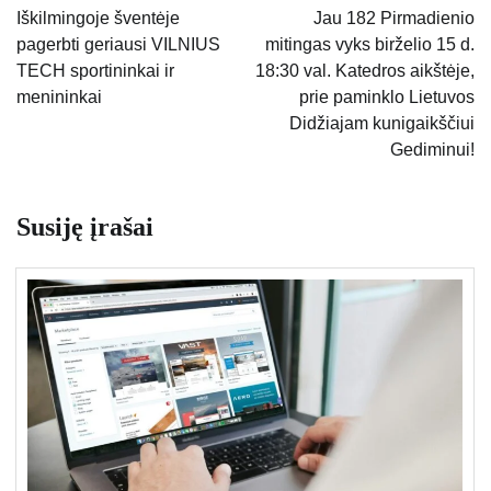
tarp
Iškilmingoje šventėje
Jau 182 Pirmadienio
pagerbti geriausi VILNIUS
mitingas vyks birželio 15 d.
įrašų
TECH sportininkai ir
18:30 val. Katedros aikštėje,
menininkai
prie paminklo Lietuvos
Didžiajam kunigaikščiui
Gediminui!
Susiję įrašai