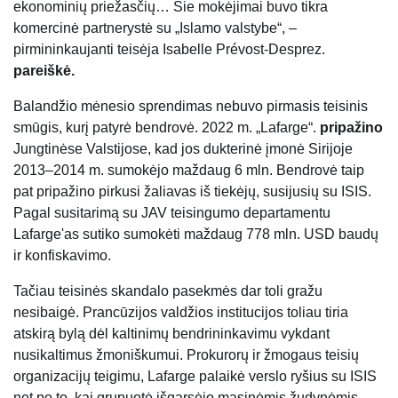
ekonominių priežasčių… Šie mokėjimai buvo tikra
komercinė partnerystė su „Islamo valstybe“, –
pirmininkaujanti teisėja Isabelle Prévost-Desprez.
pareiškė.
Balandžio mėnesio sprendimas nebuvo pirmasis teisinis
smūgis, kurį patyrė bendrovė. 2022 m. „Lafarge“.
pripažino
Jungtinėse Valstijose, kad jos dukterinė įmonė Sirijoje
2013–2014 m. sumokėjo maždaug 6 mln. Bendrovė taip
pat pripažino pirkusi žaliavas iš tiekėjų, susijusių su ISIS.
Pagal susitarimą su JAV teisingumo departamentu
Lafarge'as sutiko sumokėti maždaug 778 mln. USD baudų
ir konfiskavimo.
Tačiau teisinės skandalo pasekmės dar toli gražu
nesibaigė. Prancūzijos valdžios institucijos toliau tiria
atskirą bylą dėl kaltinimų bendrininkavimu vykdant
nusikaltimus žmoniškumui. Prokurorų ir žmogaus teisių
organizacijų teigimu, Lafarge palaikė verslo ryšius su ISIS
net po to, kai grupuotė išgarsėjo masinėmis žudynėmis,