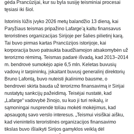
gėda Prancūzijai, kur su byla susiję teisminiai procesai
tęsiasi iki šiol.
Istorinis lūžis įvyko 2026 metų balandžio 13 dieną, kai
Paryžiaus teismas pripažino Lafarge'ą kaltu finansavus
teroristines organizacijas Sirijoje per šalies pilietinį karą.
Tai buvo pirmas kartas Prancūzijos istorijoje, kai
korporacija buvo patraukta baudžiamojon atsakomybėn už
terorizmo rėmimą. Teismas padarė išvadą, kad 2013–2014
m. bendrovė sumokėjo apie 6,5 mln. Keletas buvusių
vadovų ir tarpininkų, įskaitant buvusį generalinį direktorių
Bruno Lafontą, buvo nuteisti įkalinimo bausme, o
bendrovei skirta bauda už terorizmo finansavimą ir Sirijai
nustatytų sankcijų pažeidimą. Teisėjai nustatė, kad
„Lafarge“ vadovybė žinojo, su kuo ji turi reikalų, ir
sąmoningai nusprendė toliau mokėti mokėjimus, kad
apsaugotų savo verslo interesus. „Teismui visiškai aišku,
kad vienintelis teroristinės organizacijos finansavimo
tikslas buvo išlaikyti Sirijos gamyklos veiklą dėl