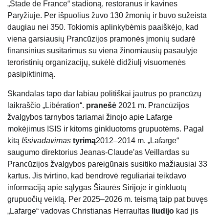
„Stade de France“ stadioną, restoranus ir kavines
Paryžiuje. Per išpuolius žuvo 130 žmonių ir buvo sužeista
daugiau nei 350. Tokiomis aplinkybėmis paaiškėjo, kad
viena garsiausių Prancūzijos pramonės įmonių sudarė
finansinius susitarimus su viena žinomiausių pasaulyje
teroristinių organizacijų, sukėlė didžiulį visuomenės
pasipiktinimą.
Skandalas tapo dar labiau politiškai jautrus po prancūzų
laikraščio „Libération“.
pranešė
2021 m. Prancūzijos
žvalgybos tarnybos tariamai žinojo apie Lafarge
mokėjimus ISIS ir kitoms ginkluotoms grupuotėms. Pagal
kitą
Išsivadavimas
tyrimą
2012–2014 m. „Lafarge“
saugumo direktorius Jeanas-Claude'as Veillardas su
Prancūzijos žvalgybos pareigūnais susitiko mažiausiai 33
kartus. Jis tvirtino, kad bendrovė reguliariai teikdavo
informaciją apie sąlygas Šiaurės Sirijoje ir ginkluotų
grupuočių veiklą. Per 2025–2026 m. teismą taip pat buvęs
„Lafarge“ vadovas Christianas Herraultas
liudijo
kad jis