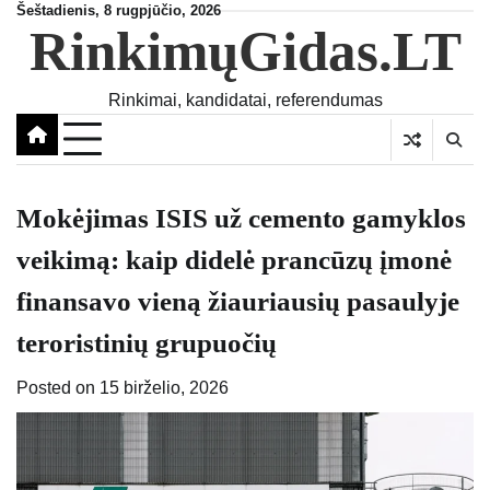
Skip
Šeštadienis, 8 rugpjūčio, 2026
RinkimųGidas.LT
to
content
Rinkimai, kandidatai, referendumas
Mokėjimas ISIS už cemento gamyklos
veikimą: kaip didelė prancūzų įmonė
finansavo vieną žiauriausių pasaulyje
teroristinių grupuočių
Posted on
15 birželio, 2026