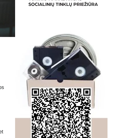
os
et