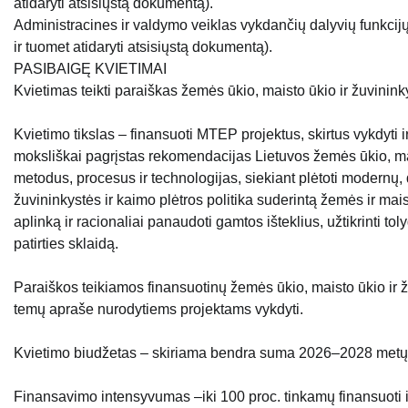
atidaryti atsisiųstą dokumentą).
Administracines ir valdymo veiklas vykdančių dalyvių funkcijų
ir tuomet atidaryti atsisiųstą dokumentą).
PASIBAIGĘ KVIETIMAI
Kvietimas teikti paraiškas žemės ūkio, maisto ūkio ir žuvini
Kvietimo tikslas – finansuoti MTEP projektus, skirtus vykdyti ir
moksliškai pagrįstas rekomendacijas Lietuvos žemės ūkio, maist
metodus, procesus ir technologijas, siekiant plėtoti modernų
žuvininkystės ir kaimo plėtros politika suderintą žemės ir mais
aplinką ir racionaliai panaudoti gamtos išteklius, užtikrinti t
patirties sklaidą.
Paraiškos teikiamos finansuotinų žemės ūkio, maisto ūkio ir ž
temų apraše nurodytiems projektams vykdyti.
Kvietimo biudžetas – skiriama bendra suma 2026–2028 metų la
Finansavimo intensyvumas –iki 100 proc. tinkamų finansuoti i