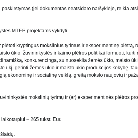
 paskirstymas (jei dokumentas neatsidaro naršyklėje, reikia atsi
nkystės MTEP projektams vykdyti
 plėtoti kryptingus mokslinius tyrimus ir eksperimentinę plėtrą, r
o ūkio, žuvininkystės ir kaimo plėtros politikai formuoti, kurti
, dinamišką, konkurencingą, su nuoseklia žemės ūkio, maisto ūki
to ūkį, gerinti žemės ūkio ir maisto ūkio produkcijos kokybę, tau
olygią ekonominę ir socialinę veiklą, greitą mokslo naujovių ir pa
uvininkystės mokslinių tyrimų ir (ar) eksperimentinės plėtros pro
ikotarpiui – 265 tūkst. Eur.
šlaidų.