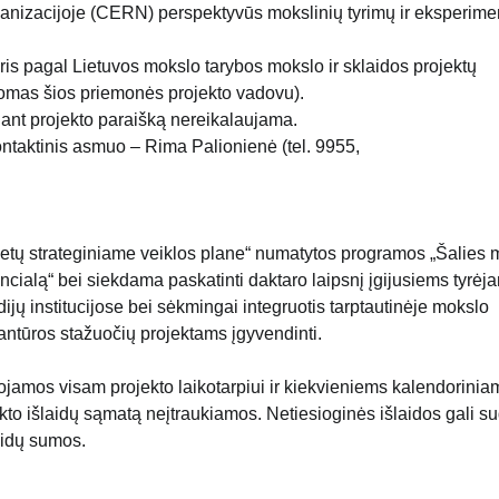
ganizacijoje (CERN) perspektyvūs mokslinių tyrimų ir eksperime
uris pagal Lietuvos mokslo tarybos mokslo ir sklaidos projektų
komas šios priemonės projekto vadovu).
iant projekto paraišką nereikalaujama.
ntaktinis asmuo – Rima Palionienė (tel. 9955,
tų strateginiame veiklos plane“ numatytos programos „Šalies 
encialą“ bei siekdama paskatinti daktaro laipsnį įgijusiems tyrėj
ijų institucijose bei sėkmingai integruotis tarptautinėje mokslo
antūros stažuočių projektams įgyvendinti.
nuojamos visam projekto laikotarpiui ir kiekvieniems kalendorinia
o išlaidų sąmatą neįtraukiamos. Netiesioginės išlaidos gali su
laidų sumos.