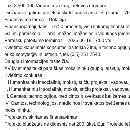
– iki 2 500 000 Vidurio ir vakarų Lietuvos regionui.
Didžiausia galima projektui skirti finansavimo lėšų suma – 70
Finansavimo forma – Dotacija.
Finansuojamoji dalis – iki 50 procentų visų tinkamų finansuoti
Galimi pareiškėjai – labai mažos, mažosios ir vidutinės įmonės
Paraiškų pateikimo terminas – 2026-06-18 17:00 val.
Kvietimo klausimais konsultacijas teikia Žinių ir technologijų
erika.kersyte@vilniustech.lt, tel. (0 5) 251 2540.
Daugiau informacijos rasite čia.
XV kvietimas teikti paraiškas mokslininkų grupių laisvųjų mok
Kvietimo konkursai:
I. Humanitarinių ir socialinių mokslų sričių projektai, vadova
II. Humanitarinių ir socialinių mokslų sričių projektai, vadov
III. Gamtos, technologijos, medicinos ir sveikatos bei žemės 
IV. Gamtos, technologijos, medicinos ir sveikatos bei žemės ū
mokslininkų.
Projektams skiriamas finansavimas
Projekto biudžetas ne didesnis nei 200 tūkst. Eur. Projekto lė