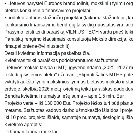
• Lietuvos narystei Europos branduolinių mokslinių tyrimų or
plėtros konkursinio finansavimo projektai;
• podoktorantūros stažuočių projektai (taikoma stažuotojui, k
konkursinio finansavimo bendrųjų taisyklių nuostatas yra lai
Prašymo leisti teikti paraišką VILNIUS TECH vardu prieš teik
Paraiškų rengimo klausimais konsultuoja Mokslo direkcija, ko
rima.palioniene@vilniustech.lt).
Detali kvietimo informacija paskelbta čia.
Kvietimas teikti paraiškas podoktorantūros stažuotėms
Lietuvos mokslo taryba (LMT), įgyvendindama „2025–2027 me
ir studijų sistemos plėtra“ uždavinį „Stiprinti šalies MTEP pot
vykdyti aukšto lygio mokslinius tyrimus Lietuvos mokslo ir stud
erdvėje, skelbia 2026 metų kvietimą teikti paraiškas podoktor
Bendra kvietimui numatyta lėšų suma – apie 1,5 mln. Eur.
Projekto vertė – iki 130 000 Eur. Projekto lėšos turi būti pla
metams. Stažuotės vadovo darbo užmokesčio išlaidos į projekt
iki 10 proc. projekto išlaidų sąmatoje numatytų tiesioginių iš
Kvietimo aprėptis:
1) humanitariniai mokslai;