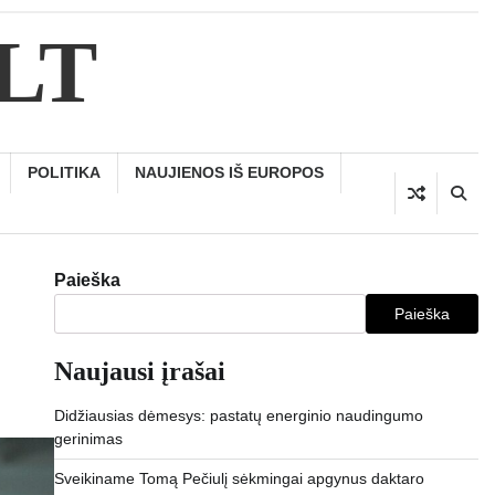
.LT
POLITIKA
NAUJIENOS IŠ EUROPOS
Paieška
Paieška
Naujausi įrašai
Didžiausias dėmesys: pastatų energinio naudingumo
gerinimas
Sveikiname Tomą Pečiulį sėkmingai apgynus daktaro