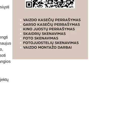
siųsti
engti
 naujus
o,
soti
žangios
jektų