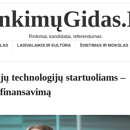
nkimųGidas
Rinkimai, kandidatai, referendumas
SLAS
LAISVALAIKIS IR KULTŪRA
ŠVIETIMAS IR MOKSLAS
ų technologijų startuoliams –
 finansavimą