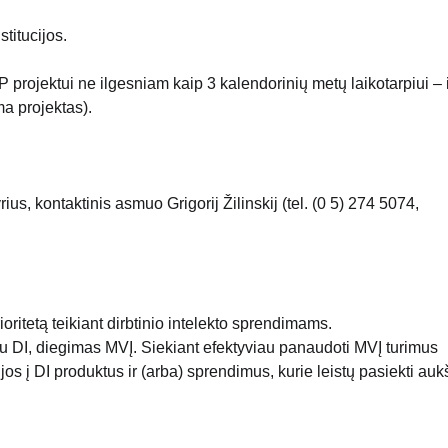
titucijos.
jektui ne ilgesniam kaip 3 kalendorinių metų laikotarpiui – 
ma projektas).
s, kontaktinis asmuo Grigorij Žilinskij (tel. (0 5) 274 5074,
ritetą teikiant dirbtinio intelekto sprendimams.
u DI, diegimas MVĮ. Siekiant efektyviau panaudoti MVĮ turimus
os į DI produktus ir (arba) sprendimus, kurie leistų pasiekti auk