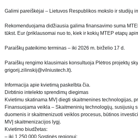
Galimi pareiškėjai – Lietuvos Respublikos mokslo ir studijų ins
Rekomenduojama didžiausia galima finansavimo suma MTEP pro
tūkst. Eur (priklausomai nuo to, kiek ir kokių MTEP etapų api
Paraiškų pateikimo terminas – iki 2026 m. birželio 17 d.
Paraiškų rengimo klausimais konsultuoja Plėtros projektų skyriu
grigorij.zilinskij@vilniustech.lt).
Informacija apie kvietimą paskelbta čia.
Dirbtinio intelekto sprendimų diegimas
Kvietimu skatinama MVĮ diegti skaitmenines technologijas, prio
Finansuojama veikla – Skaitmeninių technologijų, susijusių s
duomenis ir skaitmenizuoti veiklos procesus, būtinos investicij
MVĮ skaitmenizacijos lygį.
Kvietimo biudžetas:
– iki 1 250 000 Sostinės regionui;