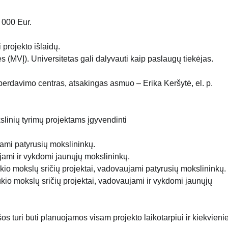
 000 Eur.
 projekto išlaidų.
 (MVĮ). Universitetas gali dalyvauti kaip paslaugų tiekėjas.
 perdavimo centras, atsakingas asmuo – Erika Keršytė, el. p.
slinių tyrimų projektams įgyvendinti
ujami patyrusių mokslininkų.
aujami ir vykdomi jaunųjų mokslininkų.
ūkio mokslų sričių projektai, vadovaujami patyrusių mokslininkų.
kio mokslų sričių projektai, vadovaujami ir vykdomi jaunųjų
šos turi būti planuojamos visam projekto laikotarpiui ir kiekvien