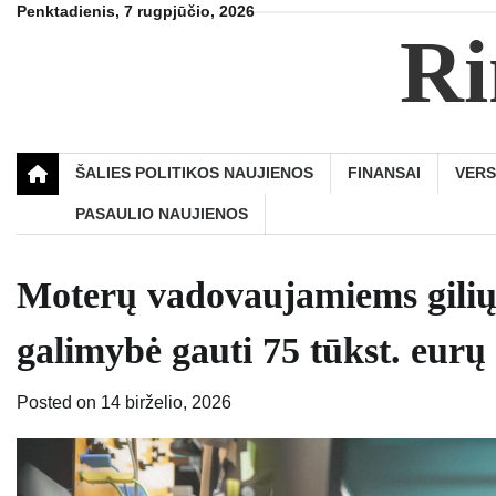
Skip
Penktadienis, 7 rugpjūčio, 2026
Ri
to
content
ŠALIES POLITIKOS NAUJIENOS
FINANSAI
VER
PASAULIO NAUJIENOS
Moterų vadovaujamiems giliųj
galimybė gauti 75 tūkst. eurų
Posted on
14 birželio, 2026