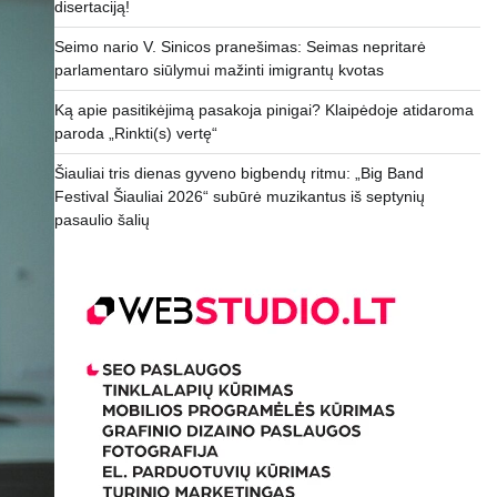
disertaciją!
Seimo nario V. Sinicos pranešimas: Seimas nepritarė
parlamentaro siūlymui mažinti imigrantų kvotas
Ką apie pasitikėjimą pasakoja pinigai? Klaipėdoje atidaroma
paroda „Rinkti(s) vertę“
Šiauliai tris dienas gyveno bigbendų ritmu: „Big Band
Festival Šiauliai 2026“ subūrė muzikantus iš septynių
pasaulio šalių