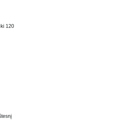
iki 120
štesnį