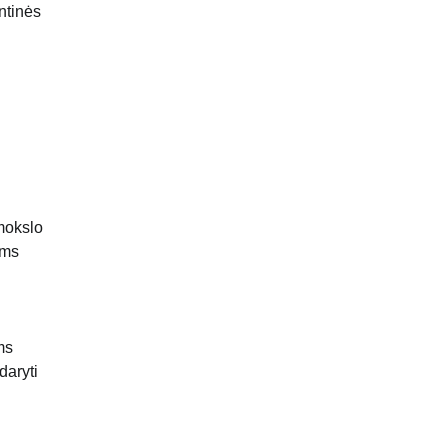
ntinės
mokslo
ams
ms
daryti