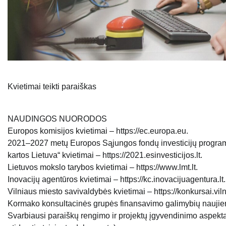
Kvietimai teikti paraiškas
NAUDINGOS NUORODOS
Europos komisijos kvietimai – https://ec.europa.eu.
2021–2027 metų Europos Sąjungos fondų investicijų program
kartos Lietuva“ kvietimai – https://2021.esinvesticijos.lt.
Lietuvos mokslo tarybos kvietimai – https://www.lmt.lt.
Inovacijų agentūros kvietimai – https://kc.inovacijuagentura.lt.
Vilniaus miesto savivaldybės kvietimai – https://konkursai.vilni
Kormako konsultacinės grupės finansavimo galimybių naujien
Svarbiausi paraiškų rengimo ir projektų įgyvendinimo aspektai 