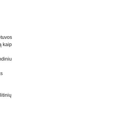
ietuvos
ką kaip
ndiniu
as
itinių