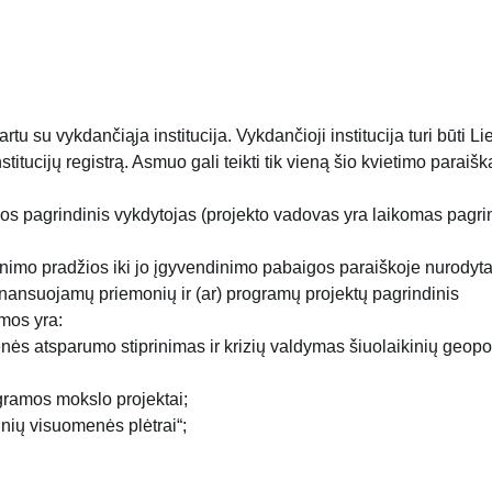
rtu su vykdančiąja institucija. Vykdančioji institucija turi būti L
institucijų registrą. Asmuo gali teikti tik vieną šio kvietimo paraiš
škos pagrindinis vykdytojas (projekto vadovas yra laikomas pagri
inimo pradžios iki jo įgyvendinimo pabaigos paraiškoje nurodyt
inansuojamų priemonių ir (ar) programų projektų pagrindinis
amos yra:
nės atsparumo stiprinimas ir krizių valdymas šiuolaikinių geopol
gramos mokslo projektai;
inių visuomenės plėtrai“;