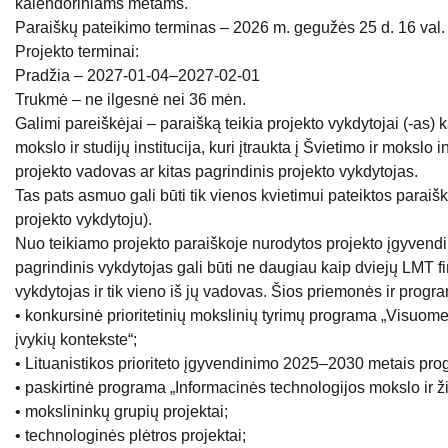
kalendoriniams metams.
Paraiškų pateikimo terminas – 2026 m. gegužės 25 d. 16 val.
Projekto terminai:
Pradžia – 2027-01-04–2027-02-01
Trukmė – ne ilgesnė nei 36 mėn.
Galimi pareiškėjai – paraišką teikia projekto vykdytojai (-as) ka
mokslo ir studijų institucija, kuri įtraukta į Švietimo ir mokslo 
projekto vadovas ar kitas pagrindinis projekto vykdytojas.
Tas pats asmuo gali būti tik vienos kvietimui pateiktos parai
projekto vykdytoju).
Nuo teikiamo projekto paraiškoje nurodytos projekto įgyvend
pagrindinis vykdytojas gali būti ne daugiau kaip dviejų LMT f
vykdytojas ir tik vieno iš jų vadovas. Šios priemonės ir progr
• konkursinė prioritetinių mokslinių tyrimų programa „Visuome
įvykių kontekste“;
• Lituanistikos prioriteto įgyvendinimo 2025–2030 metais pro
• paskirtinė programa „Informacinės technologijos mokslo ir ž
• mokslininkų grupių projektai;
• technologinės plėtros projektai;