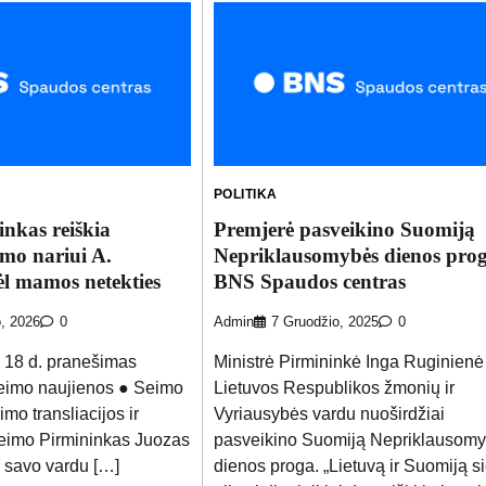
POLITIKA
nkas reiškia
Premjerė pasveikino Suomiją
mo nariui A.
Nepriklausomybės dienos prog
ėl mamos netekties
BNS Spaudos centras
o, 2026
0
Admin
7 Gruodžio, 2025
0
 18 d. pranešimas
Ministrė Pirmininkė Inga Ruginienė
Seimo naujienos ● Seimo
Lietuvos Respublikos žmonių ir
mo transliacijos ir
Vyriausybės vardu nuoširdžiai
Seimo Pirmininkas Juozas
pasveikino Suomiją Nepriklausom
 savo vardu […]
dienos proga. „Lietuvą ir Suomiją si