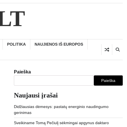
.LT
POLITIKA
NAUJIENOS IŠ EUROPOS
Paieška
Paieška
Naujausi įrašai
Didžiausias dėmesys: pastatų energinio naudingumo
gerinimas
Sveikiname Tomą Pečiulį sėkmingai apgynus daktaro