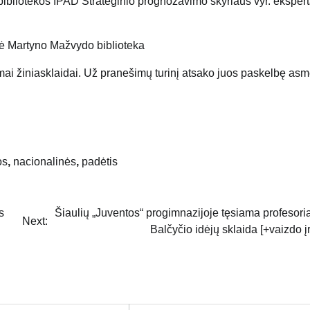
ibliotekos IPAD Strateginio prognozavimo skyriaus vyr. eksper
ė Martyno Mažvydo biblioteka
mai žiniasklaidai. Už pranešimų turinį atsako juos paskelbę as
os
,
nacionalinės
,
padėtis
s
Šiaulių „Juventos“ progimnazijoje tęsiama profesori
Next:
Balčyčio idėjų sklaida [+vaizdo į