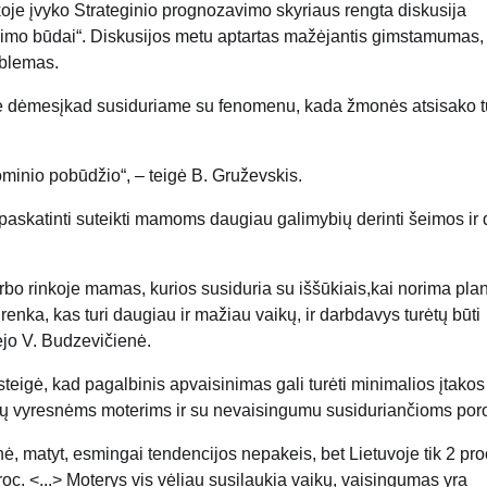
je įvyko Strateginio prognozavimo skyriaus rengta diskusija
dimo būdai
“. Diskusijos metu aptartas
mažėjantis gimstamumas,
blemas.
ė dėmesį
kad susiduriame su fenomenu, kada žmonės atsisako tu
minio pobūdžio“, – teigė B.
Gruževskis
.
 paskatinti suteikti mamoms daugiau galimybių
derinti šeimos ir
arbo rinkoje mamas, kurios susiduria su iššūkiais
,
kai norima
plan
irenka, kas turi daugiau ir mažiau vaikų, ir darbdavys turėtų būti
ėjo V.
Budzevičienė
.
s
teigė, kad pagalbinis apvaisinimas gali turėti minimalios įtakos
vaikų vyresnėms moterims ir su nevaisingumu susiduriančioms po
, matyt, esmingai tendencijos nepakeis, bet Lietuvoje tik 2 pro
oc. <...> Moterys vis vėliau susilaukia vaikų, vaisingumas yra