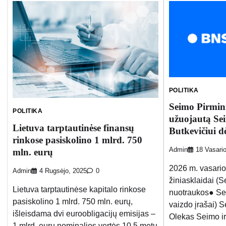
POLITIKA
Seimo Pirmini
POLITIKA
užuojautą Sei
Lietuva tarptautinėse finansų
Butkevičiui d
rinkose pasiskolino 1 mlrd. 750
Admin
18 Vasari
mln. eurų
2026 m. vasario
Admin
4 Rugsėjo, 2025
0
žiniasklaidai (
Lietuva tarptautinėse kapitalo rinkose
nuotraukos● Sei
pasiskolino 1 mlrd. 750 mln. eurų,
vaizdo įrašai) 
išleisdama dvi euroobligacijų emisijas –
Olekas Seimo ir
1 mlrd. eurų nominalios vertės 10,5 metų