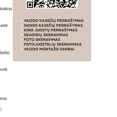
 kokios
rėti
 darbo
uoti
roms:
c.