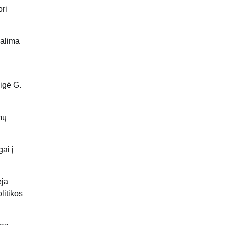
ori
galima
igė G.
mų
ai į
ėja
litikos