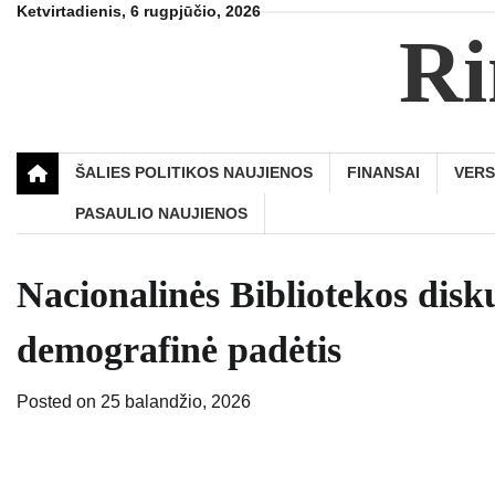
Skip
Ketvirtadienis, 6 rugpjūčio, 2026
Ri
to
content
ŠALIES POLITIKOS NAUJIENOS
FINANSAI
VER
PASAULIO NAUJIENOS
Nacionalinės Bibliotekos disk
demografinė padėtis
Posted on
25 balandžio, 2026