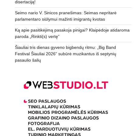
disertaciją!
Seimo nario V. Sinicos pranešimas: Seimas nepritarė
parlamentaro siūlymui mažinti imigrantų kvotas
Ką apie pasitikėjimą pasakoja pinigai? Klaipėdoje atidaroma
paroda „Rinkti(s) vertę“
Šiauliai tris dienas gyveno bigbendų ritmu: „Big Band
Festival Šiauliai 2026“ subūrė muzikantus iš septynių
pasaulio šalių