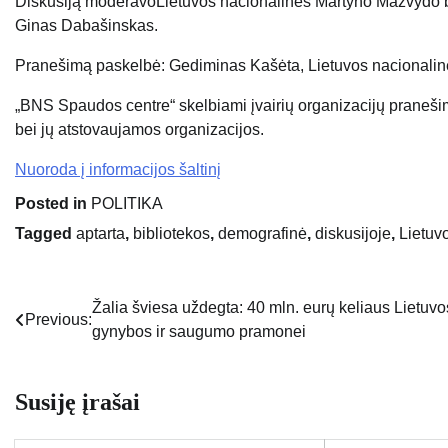
Diskusiją
moderavo
Lietuvos nacionalinės Martyno Mažvydo b
Ginas Dabašinskas
.
Pranešimą paskelbė: Gediminas Kašėta, Lietuvos nacionalin
„BNS Spaudos centre“ skelbiami įvairių organizacijų praneši
bei jų atstovaujamos organizacijos.
Nuoroda į informacijos šaltinį
Posted in
POLITIKA
Tagged
aptarta
,
bibliotekos
,
demografinė
,
diskusijoje
,
Lietuv
Žalia šviesa uždegta: 40 mln. eurų keliaus Lietuvo
Navigacija
Previous:
gynybos ir saugumo pramonei
tarp
įrašų
Susiję įrašai