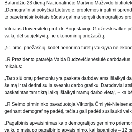
Balandžio 23 dieną Nacionalinėje Martyno Mažvydo biblioteko
„
Demografiniai pokyčiai Lietuvoje, problemos ir galimi spren
to pasekmės
ir
kokiais būdais galima spręsti
demografijos pro
Vilniaus Universiteto prof. dr.
Boguslavoje
Gruževskis
atkreip
vaikų dėl subjektyvių, ne ekonominių priežasčių:
„51 proc. priežasčių, kodėl nen
o
r
ima turėtų vaikų
yra ne ekono
LR Prezidento patarėja
Vaida
Budzevičienė
siūlė darbdavius
reikalus:
„T
arp siūlomų priemonių yra paskata
darbdaviams
išlaikyti d
šeimą i
r tai derinti su laisvesniu darbo grafiku. Darbdaviai ats
paskatintas tam tikrą laiką
išlaikyti mamų darbo vietą“, – kalb
LR Seimo pirmininko pavaduotoja
Viktorija Čmilytė-
Nielsena
gerinant demografinę padėtį, tačiau gali padėti susilaukti 
„Pagalbinis apvaisinimas kaip demografijos gerinimo priemonė
vaikų gimsta po pagalbinio apvaisinimo, kai Ispanijoje – 12 pr