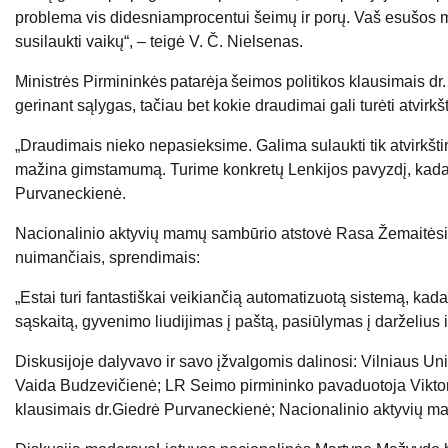
problema vis didesniam
procentui šeimų ir porų. V
aš esu
šos m
susilaukti vaikų“, –
teigė V. Č.
Nielsenas
.
Ministrės Pirmininkės patarėja šeimos politikos klausimais dr.
gerinant sąlygas, tačiau bet kokie draudimai gali turėti atvirkš
„Draudimais
nieko nepasieksime. Galima su
laukti tik atvirkš
mažina gimstamumą. Turime konkretų Lenkijos pavyzdį, kada
Purvaneckienė
.
Nacionalinio aktyvių mamų sambūrio atstovė
Rasa Žemaitė
s
nuimančiais,
sprendimais
:
„Estai turi fantastiškai veikiančią automatizuotą sistemą, kad
sąskaitą, gyvenimo liudijimas į paštą, pasiūlymas į darželius ir
Diskusijoje dalyvavo ir savo įžvalgomis dalinosi:
Vilniaus Univ
Vaida
Budzevičienė
;
LR Seimo pirmininko pavaduotoja
Vikto
klausimais dr.
Giedrė Purvaneckienė
;
Nacionalinio aktyvių m