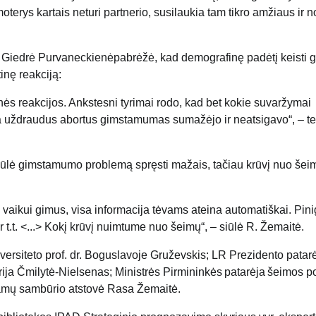
oterys kartais neturi part
n
e
rio, susilaukia tam tikro amžiaus ir n
Giedrė Purvaneckienė
pabrėžė, kad
demografinę padėtį keisti 
tinę reakciją:
tinės reakcijos
. Ankstesni tyrimai rodo, kad bet kokie suvaržymai
 uždraudus abortus gimstamumas sumažėjo ir neatsigavo“, –
te
iūlė gimstamumo problemą spręsti mažais, tačiau krūvį nuo šei
a vaiku
i
gimus, visa informacija tėvams ateina automatiškai. Pinig
 t.t.
<...> Kokį krūvį nuimtume nuo šeimų“, –
siūlė R. Žemaitė.
ersiteto prof. dr.
Boguslavoje
Gruževskis
;
LR Prezidento patar
rija Čmilytė-
Nielsenas
;
Ministrės Pirmininkės patarėja šeimos po
amų sambūrio atstovė
Rasa Žemaitė
.