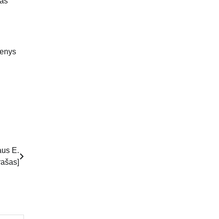
tas
menys
aus E.
rašas]